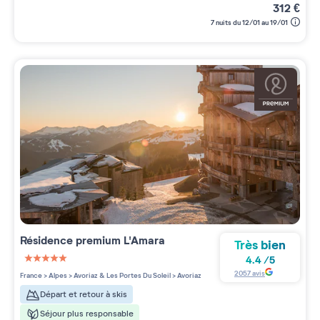
312
€
7 nuits du 12/01 au 19/01
Résidence premium
L'Amara
Très bien
4.4
/
5
5 étoiles sur 5
2057
avis
France
>
Alpes
>
Avoriaz & Les Portes Du Soleil
>
Avoriaz
Départ et retour à skis
Séjour plus responsable