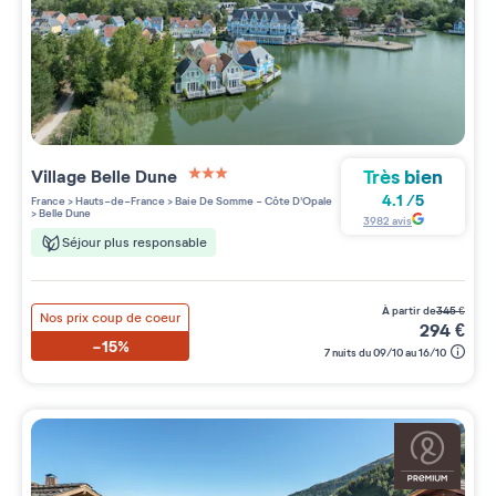
Très bien
Village
Belle Dune
3 étoiles sur 5
4.1
/
5
France
>
Hauts-de-France
>
Baie De Somme - Côte D'Opale
>
Belle Dune
3982
avis
Séjour plus responsable
à partir de
345
€
Nos prix coup de coeur
294
€
-15%
7 nuits du 09/10 au 16/10