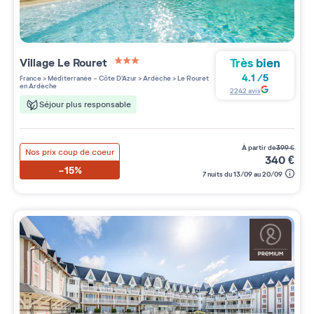
Très bien
Village
Le Rouret
3 étoiles sur 5
4.1
/
5
France
>
Méditerranée - Côte D'Azur
>
Ardèche
>
Le Rouret
en Ardèche
2242
avis
Séjour plus responsable
à partir de
399
€
Nos prix coup de coeur
340
€
-15%
7 nuits du 13/09 au 20/09