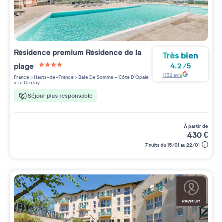
Résidence premium
Résidence de la
Très bien
plage
4.2
/
5
4 étoiles sur 5
1132
avis
France
>
Hauts-de-France
>
Baie De Somme - Côte D'Opale
>
Le Crotoy
Séjour plus responsable
à partir de
430
€
7 nuits du 15/01 au 22/01