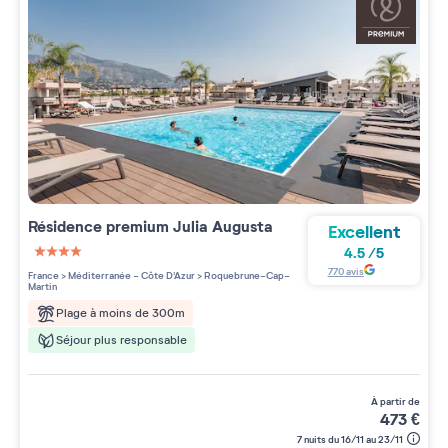
Résidence premium
Julia Augusta
Excellent
4.5
/
5
4 étoiles sur 5
770
avis
France
>
Méditerranée - Côte D'Azur
>
Roquebrune-Cap-
Martin
Plage à moins de 300m
Séjour plus responsable
à partir de
473
€
7 nuits du 16/11 au 23/11