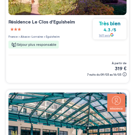
Résidence
Le Clos d'Eguisheim
Très bien
4.3
/
5
3 étoiles sur 5
1411
avis
France
>
Alsace-Lorraine
>
Eguisheim
Séjour plus responsable
à partir de
319
€
7 nuits du 09/03 au 16/03