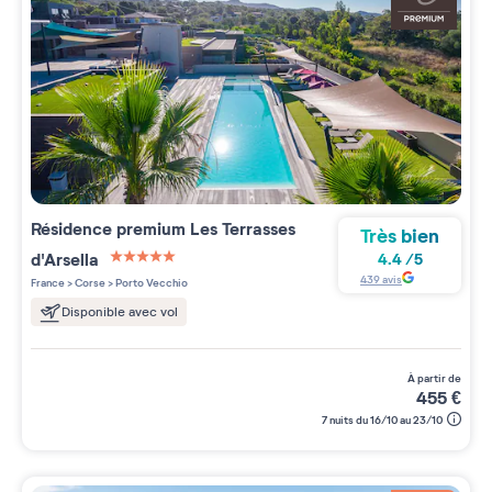
Résidence premium
Les Terrasses
Très bien
d'Arsella
4.4
/
5
5 étoiles sur 5
439
avis
France
>
Corse
>
Porto Vecchio
Disponible avec vol
à partir de
455
€
7 nuits du 16/10 au 23/10