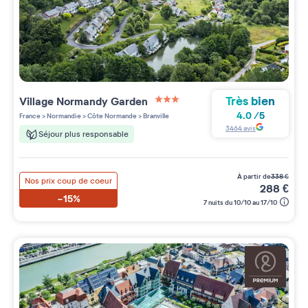
Très bien
Village
Normandy Garden
3 étoiles sur 5
4.0
/
5
France
>
Normandie
>
Côte Normande
>
Branville
3464
avis
Séjour plus responsable
à partir de
338
€
Nos prix coup de coeur
288
€
-15%
7 nuits du 10/10 au 17/10