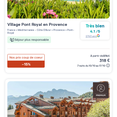
Village
Pont Royal en Provence
Très bien
France
>
Méditerranée - Côte D'Azur
>
Provence
>
Pont-
4.1
/
5
Royal
2763
avis
Séjour plus responsable
à partir de
374
€
Nos prix coup de coeur
318
€
-15%
7 nuits du 10/10 au 17/10