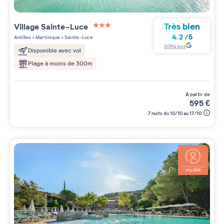
Très bien
Village
Sainte-Luce
3 étoiles sur 5
4.2
/
5
Antilles
>
Martinique
>
Sainte-Luce
2094
avis
Disponible avec vol
Plage à moins de 300m
à partir de
595
€
7 nuits du 10/10 au 17/10