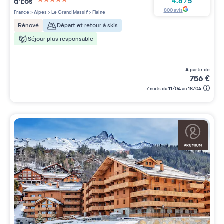
d'Eos
4.6
/
5
5 étoiles sur 5
800
avis
France
>
Alpes
>
Le Grand Massif
>
Flaine
Départ et retour à skis
Rénové
Séjour plus responsable
à partir de
756
€
7 nuits du 11/04 au 18/04