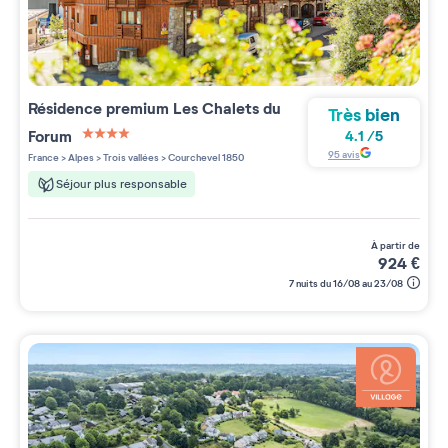
Résidence premium
Les Chalets du
Très bien
Forum
4.1
/
5
4 étoiles sur 5
95
avis
France
>
Alpes
>
Trois vallées
>
Courchevel 1850
Séjour plus responsable
à partir de
924
€
7 nuits du 16/08 au 23/08