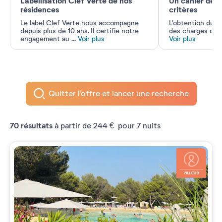
Labellisation Clef Verte de nos
Un cahier des 
résidences
critères
Le label Clef Verte nous accompagne
L'obtention du la
depuis plus de 10 ans. Il certifie notre
des charges don
engagement au
...
Voir plus
Voir plus
Quitter l'offre et lancer une recherche
70
résultats
à partir de
244 €
pour 7 nuits