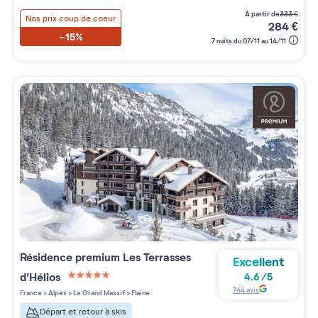
à partir de
333
€
Nos prix coup de coeur
284
€
-15%
7 nuits du 07/11 au 14/11
Résidence premium
Les Terrasses
Excellent
d'Hélios
4.6
/
5
5 étoiles sur 5
764
avis
France
>
Alpes
>
Le Grand Massif
>
Flaine
Départ et retour à skis