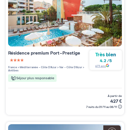
Résidence premium
Port-Prestige
Très bien
4.2
/
5
4 étoiles sur 5
473
avis
France
>
Méditerranée - Côte D'Azur
>
Var - Côte D'Azur
>
Antibes
Séjour plus responsable
à partir de
427
€
7 nuits du 01/11 au 08/11