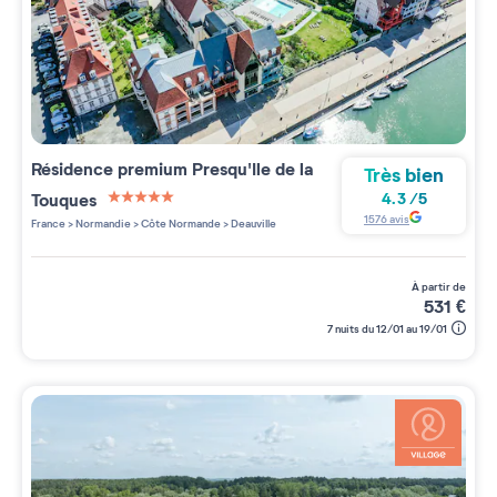
Résidence premium
Presqu'Ile de la
Très bien
Touques
4.3
/
5
5 étoiles sur 5
1576
avis
France
>
Normandie
>
Côte Normande
>
Deauville
à partir de
531
€
7 nuits du 12/01 au 19/01