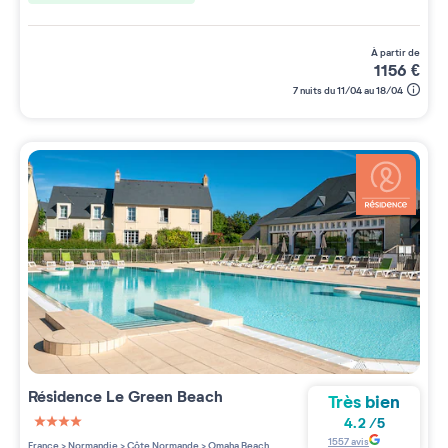
à partir de
1156
€
7 nuits du 11/04 au 18/04
Résidence
Le Green Beach
Très bien
4.2
/
5
4 étoiles sur 5
1557
avis
France
>
Normandie
>
Côte Normande
>
Omaha Beach