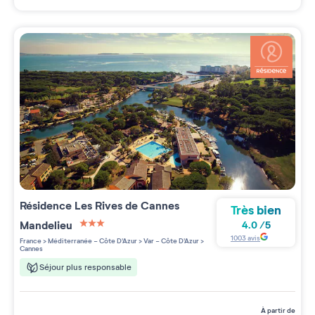
Résidence
Les Rives de Cannes
Très bien
Mandelieu
4.0
/
5
3 étoiles sur 5
1003
avis
France
>
Méditerranée - Côte D'Azur
>
Var - Côte D'Azur
>
Cannes
Séjour plus responsable
à partir de