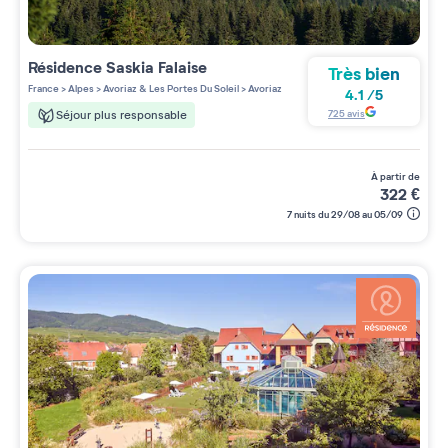
Résidence
Saskia Falaise
Très bien
France
>
Alpes
>
Avoriaz & Les Portes Du Soleil
>
Avoriaz
4.1
/
5
725
avis
Séjour plus responsable
à partir de
322
€
7 nuits du 29/08 au 05/09