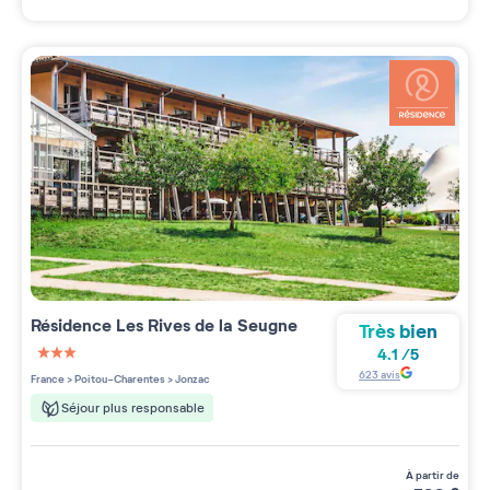
Résidence
Les Rives de la Seugne
Très bien
4.1
/
5
3 étoiles sur 5
623
avis
France
>
Poitou-Charentes
>
Jonzac
Séjour plus responsable
à partir de