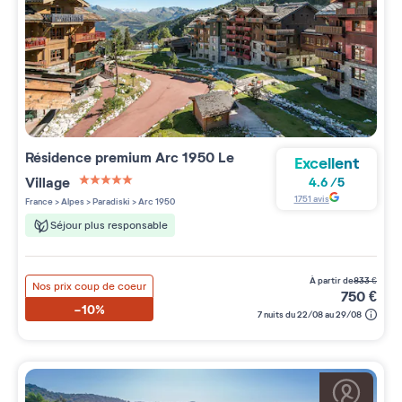
Résidence premium
Arc 1950 Le
Excellent
Village
4.6
/
5
5 étoiles sur 5
1751
avis
France
>
Alpes
>
Paradiski
>
Arc 1950
Séjour plus responsable
à partir de
833
€
Nos prix coup de coeur
750
€
-10%
7 nuits du 22/08 au 29/08