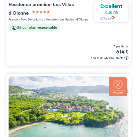
Résidence premium
Les Villas
Excellent
d'Olonne
4.8
/
5
5 étoiles sur 5
412
avis
France
>
Pays De La Loire
>
Vendée
>
Les Sables-d'Olonne
Séjour plus responsable
à partir de
614
€
7 nuits du 31/10 au 07/11