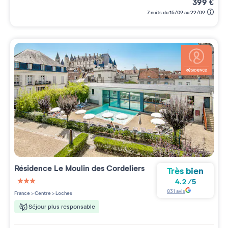
399
€
7 nuits du 15/09 au 22/09
Résidence
Le Moulin des Cordeliers
Très bien
4.2
/
5
3 étoiles sur 5
831
avis
France
>
Centre
>
Loches
Séjour plus responsable