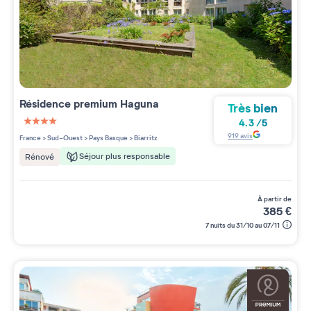
Résidence premium
Haguna
Très bien
4.3
/
5
4 étoiles sur 5
919
avis
France
>
Sud-Ouest
>
Pays Basque
>
Biarritz
Séjour plus responsable
Rénové
à partir de
385
€
7 nuits du 31/10 au 07/11