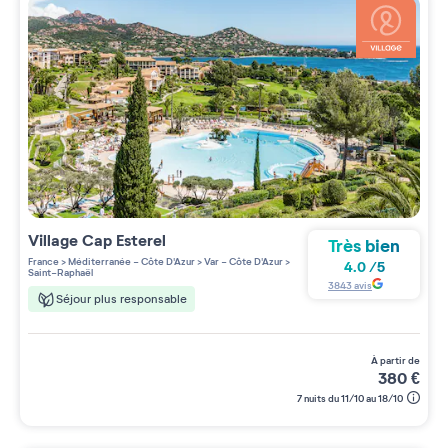
Village
Cap Esterel
Très bien
France
>
Méditerranée - Côte D'Azur
>
Var - Côte D'Azur
>
4.0
/
5
Saint-Raphaël
3843
avis
Séjour plus responsable
à partir de
380
€
7 nuits du 11/10 au 18/10