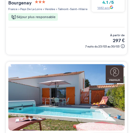
Bourgenay
4.1
/
5
3 étoiles sur 5
1682
avis
France
>
Pays De La Loire
>
Vendée
>
Talmont-Saint-Hilaire
Séjour plus responsable
à partir de
297
€
7 nuits du 23/03 au 30/03