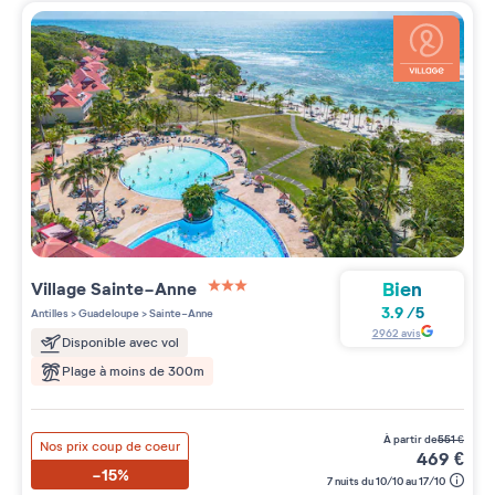
Bien
Village
Sainte-Anne
3 étoiles sur 5
3.9
/
5
Antilles
>
Guadeloupe
>
Sainte-Anne
2962
avis
Disponible avec vol
Plage à moins de 300m
à partir de
551
€
Nos prix coup de coeur
469
€
-15%
7 nuits du 10/10 au 17/10