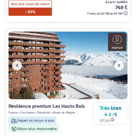
à partir de
831
€
Nos prix coup de coeur
748
€
-10%
7 nuits du 22/08 au 29/08
Résidence premium
Les Hauts Bois
Très bien
France
>
Occitanie
>
Paradiski
>
Aime-la-Plagne
4.2
/
5
607
avis
Départ et retour à skis
Séjour plus responsable