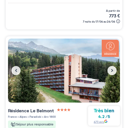
à partir de
773
€
7 nuits du 17/04 au 24/04
Très bien
Résidence
Le Belmont
4 étoiles sur 5
4.2
/
5
France
>
Alpes
>
Paradiski
>
Arc 1800
473
avis
Séjour plus responsable