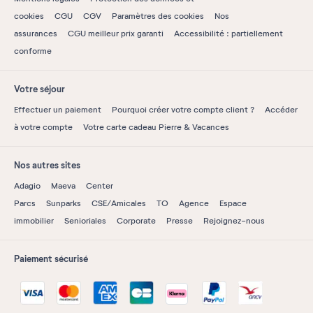
cookies
CGU
CGV
Paramètres des cookies
Nos
assurances
CGU meilleur prix garanti
Accessibilité : partiellement
conforme
Votre séjour
Effectuer un paiement
Pourquoi créer votre compte client ?
Accéder
à votre compte
Votre carte cadeau Pierre & Vacances
Nos autres sites
Adagio
Maeva
Center
Parcs
Sunparks
CSE/Amicales
TO
Agence
Espace
immobilier
Senioriales
Corporate
Presse
Rejoignez-nous
Paiement sécurisé