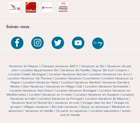
Suivez-nous
Vacances de Pâques
Chèques vacances ANCV
Vacances au Ski
Vacances ski pas
cher
Location Appartement Ski
Vacances Ski Famille
Séjour Ski tout Compris
Location Chalet Montagne
Location Vacances Avoriaz
Location Vacances Les Arcs
Location Vacances Val Thorens
Location Vacances Courchevel
Location Vacances La
Plagne
Location Vacances Flaine
Location Vacances Meribel
Vacances Dernière
Minute
Idée Vacances
Vacances en Village Club
Location Vacances Normandie
Location Vacances Sud Ouest
Location Vacances Bretagne
Location Vacances en
Méditérranée
Location Vacances en Croatie
Location Vacances en Espagne
Location
Vacances en Italie
Location Vacances au Portugal
Location Vacances île Maurice
Vacances Noel et Nouvel An
vacances en solo
Voyage dans les îles
Voyage en
groupe
Villages vacances
Bon plan vacances
Séjour en amoureux
Weekend en
amoureux
Vacances en famille
Ou partir en vacances
Location saisonnière
week-
end en famille