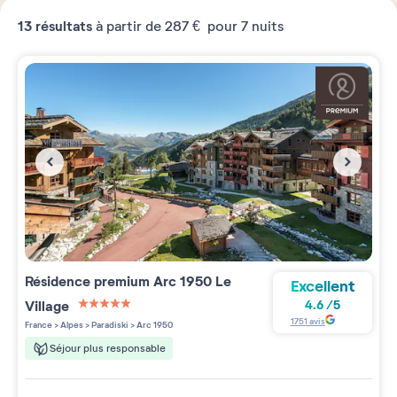
13
résultats
à partir de
287 €
pour 7 nuits
Résidence premium
Arc 1950 Le
Excellent
Village
4.6
/
5
5 étoiles sur 5
1751
avis
France
>
Alpes
>
Paradiski
>
Arc 1950
Séjour plus responsable