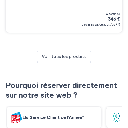
à partir de
346
€
7 nuits du 22/08 au 29/08
Voir tous les produits
Pourquoi réserver directement
sur notre site web ?
Élu Service Client de l'Année*
Me