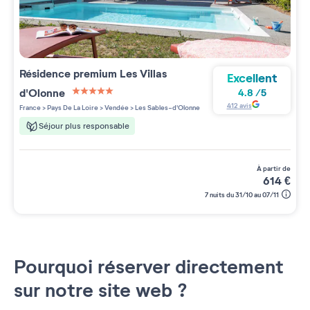
Résidence premium
Les Villas
Excellent
d'Olonne
4.8
/
5
5 étoiles sur 5
412
avis
France
>
Pays De La Loire
>
Vendée
>
Les Sables-d'Olonne
Séjour plus responsable
à partir de
614
€
7 nuits du 31/10 au 07/11
Pourquoi réserver directement
sur notre site web ?