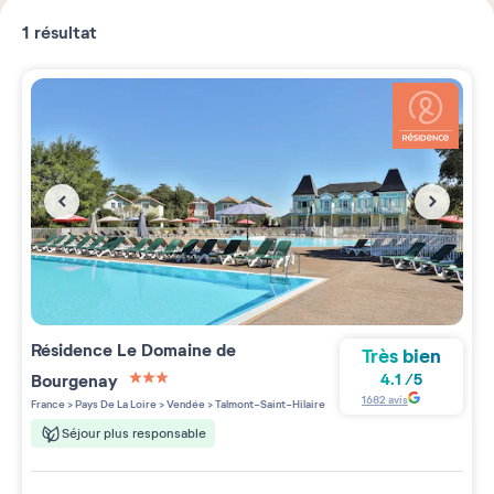
1
résultat
Résidence
Le Domaine de
Très bien
Bourgenay
4.1
/
5
3 étoiles sur 5
1682
avis
France
>
Pays De La Loire
>
Vendée
>
Talmont-Saint-Hilaire
Séjour plus responsable