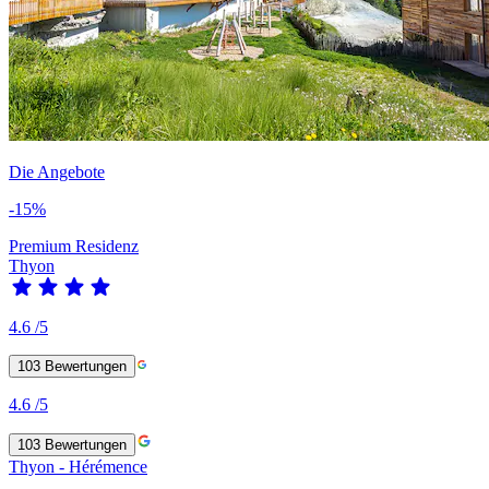
Die Angebote
-15%
Premium Residenz
Thyon
4.6
/5
103
Bewertungen
4.6
/5
103
Bewertungen
Thyon - Hérémence