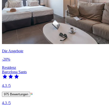
Die Angebote
-20%
Residenz
Barcelona Sants
4.3
/5
975
Bewertungen
4.3
/5