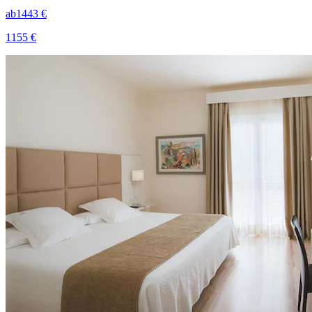
ab
1443 €
1155 €