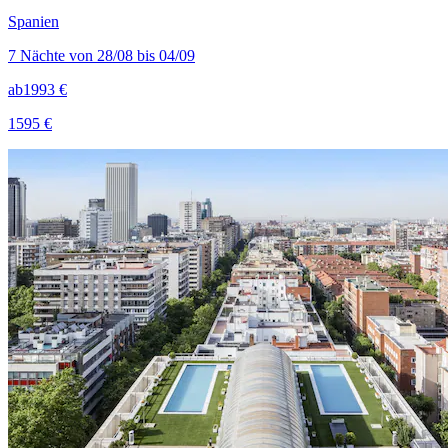
Spanien
7 Nächte von 28/08 bis 04/09
ab
1993 €
1595 €