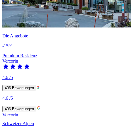
Die Angebote
-15%
Premium Residenz
Vercorin
4.6
/5
406
Bewertungen
4.6
/5
406
Bewertungen
Vercorin
Schweizer Alpen