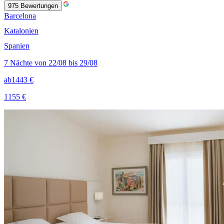
975
Bewertungen
Barcelona
Katalonien
Spanien
7 Nächte von 22/08 bis 29/08
ab
1443 €
1155 €