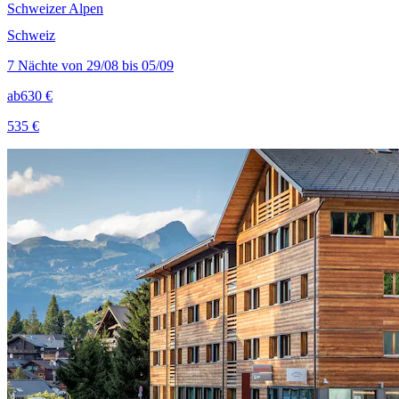
Schweizer Alpen
Schweiz
7 Nächte von 29/08 bis 05/09
ab
630 €
535 €