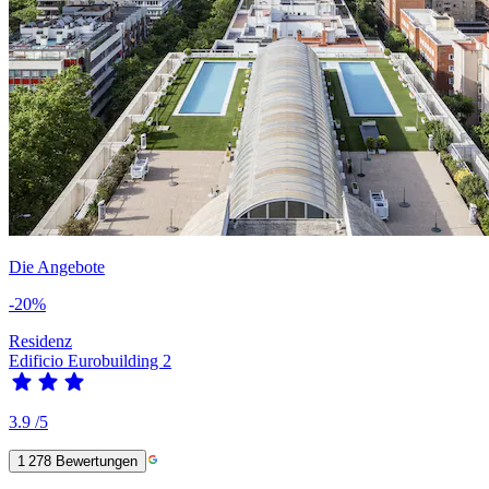
Die Angebote
-20%
Residenz
Edificio Eurobuilding 2
3.9
/5
1 278
Bewertungen