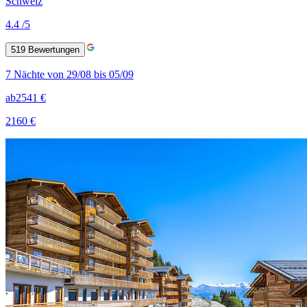
Schweiz
4.4
/5
519
Bewertungen
7 Nächte von 29/08 bis 05/09
ab
2541 €
2160 €