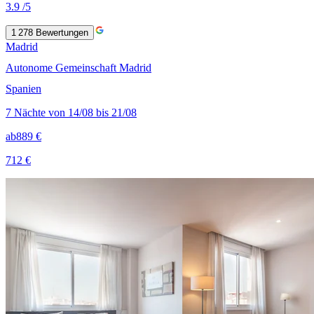
3.9
/5
1 278
Bewertungen
Madrid
Autonome Gemeinschaft Madrid
Spanien
7 Nächte von 14/08 bis 21/08
ab
889 €
712 €