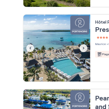
Hôtel
Pres
4 étoi
Maurice
>
Plag
Pear
and