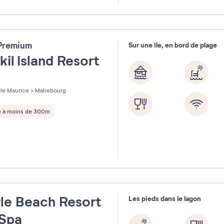
31
 Premium
Sur une île, en bord de plage
kil Island Resort
les sur 5
Ile Maurice
>
Mahebourg
e à moins de 300m
le Beach Resort
Les pieds dans le lagon
 Spa