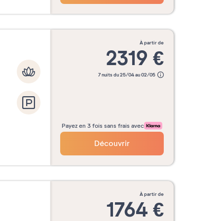
à partir de
2319
€
7 nuits du 25/04 au 02/05
Payez en 3 fois sans frais avec
Découvrir
à partir de
1764
€