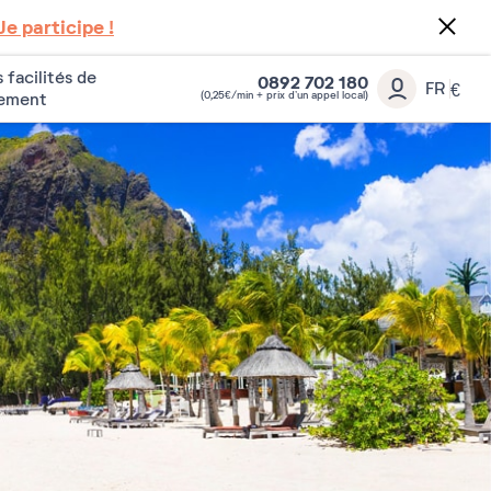
Je participe !
 facilités de
0892 702 180
FR
€
(0,25€/min + prix d’un appel local)
iement