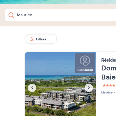
Filtres
Résid
Dom
Bai
4 étoi
Maurice
>