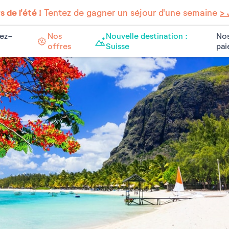
 de l'été !
Tentez de gagner un séjour d'une semaine
> 
ez-
Nos
Nouvelle destination :
Nos
offres
Suisse
pa