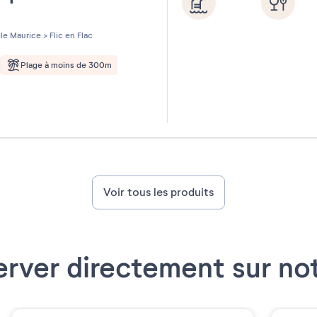
les sur 5
Ile Maurice
>
Flic en Flac
Plage à moins de 300m
Voir tous les produits
erver directement sur not