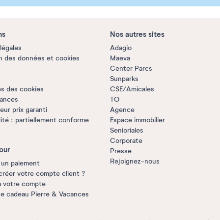
ns
Nos autres sites
légales
Adagio
n des données et cookies
Maeva
Center Parcs
Sunparks
s des cookies
CSE/Amicales
rances
TO
ur prix garanti
Agence
lité : partiellement conforme
Espace immobilier
Senioriales
Corporate
our
Presse
Rejoignez-nous
 un paiement
créer votre compte client ?
à votre compte
te cadeau Pierre & Vacances