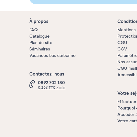
À propos
Conditio
FAQ
Mentions 
Catalogue
Protectio
Plan du site
CGU
Séminaires
CGV
Vacances bas carbonne
Paramètre
Nos assu
CGU meille
Contactez-nous
Accessibi
0892 702 180
0,25€ TTC / min
Votre séj
Effectuer
Pourquoi 
Accéder 
Votre car