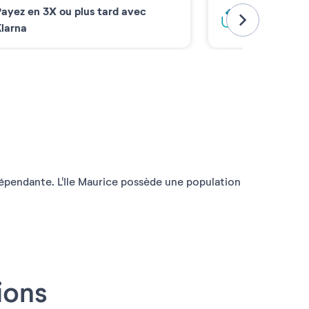
ayez en 3X ou plus tard avec
Bloquez votr
larna
ndépendante. L'Ile Maurice possède une population
ions