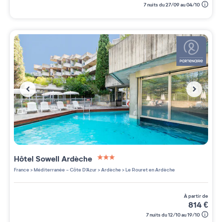
7 nuits du 27/09 au 04/10
Hôtel Sowell Ardèche
3 étoiles sur 5
France
>
Méditerranée - Côte D'Azur
>
Ardèche
>
Le Rouret en Ardèche
à partir de
814
€
7 nuits du 12/10 au 19/10