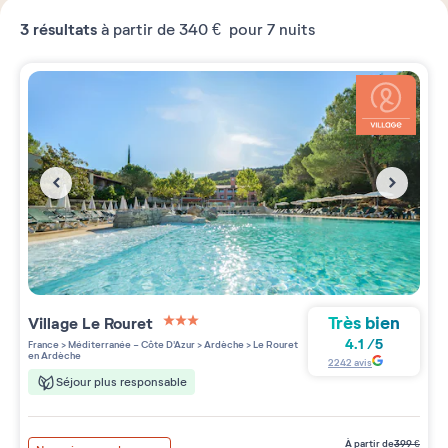
3
résultats
à partir de
340 €
pour 7 nuits
Très bien
Village
Le Rouret
3 étoiles sur 5
4.1
/
5
France
>
Méditerranée - Côte D'Azur
>
Ardèche
>
Le Rouret
en Ardèche
2242
avis
Séjour plus responsable
à partir de
399
€