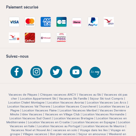
Paiement sécurisé
Suivez-nous
Vacances de Pâques
Chèques vacances ANCV
Vacances au Ski
Vacances ski pas
cher
Location Appartement Ski
Vacances Ski Famille
Séjour Ski tout Compris
Location Chalet Montagne
Location Vacances Avoriaz
Location Vacances Les Arcs
Location Vacances Val Thorens
Location Vacances Courchevel
Location Vacances La
Plagne
Location Vacances Flaine
Location Vacances Meribel
Vacances Dernière
Minute
Idée Vacances
Vacances en Village Club
Location Vacances Normandie
Location Vacances Sud Ouest
Location Vacances Bretagne
Location Vacances en
Méditérranée
Location Vacances en Croatie
Location Vacances en Espagne
Location
Vacances en Italie
Location Vacances au Portugal
Location Vacances île Maurice
Vacances Noel et Nouvel An
vacances en solo
Voyage dans les îles
Voyage en
groupe
Villages vacances
Bon plan vacances
Séjour en amoureux
Weekend en