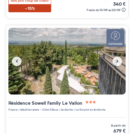
Nos prix coup de coeur
340
€
-15%
7 nuits du 13/09 au 20/09
Résidence
Sowell Family Le Vallon
3 étoiles sur 5
France
>
Méditerranée - Côte D'Azur
>
Ardèche
>
Le Rouret en Ardèche
à partir de
679
€