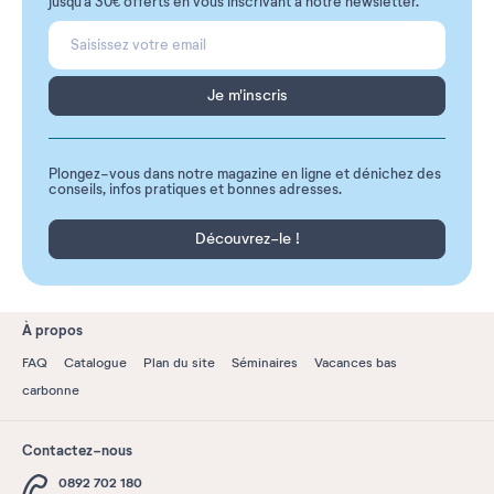
jusqu'à 30€ offerts en vous inscrivant à notre newsletter.
Je m'inscris
Plongez-vous dans notre magazine en ligne et dénichez des
conseils, infos pratiques et bonnes adresses.
Découvrez-le !
À propos
FAQ
Catalogue
Plan du site
Séminaires
Vacances bas
carbonne
Contactez-nous
0892 702 180