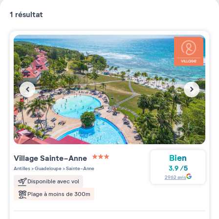
1
résultat
Bien
Village
Sainte-Anne
3 étoiles sur 5
3.9
/
5
Antilles
>
Guadeloupe
>
Sainte-Anne
2962
avis
Disponible avec vol
Plage à moins de 300m