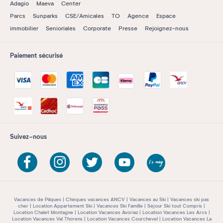
Adagio
Maeva
Center
Parcs
Sunparks
CSE/Amicales
TO
Agence
Espace
immobilier
Senioriales
Corporate
Presse
Rejoignez-nous
Paiement sécurisé
Suivez-nous
Vacances de Pâques
Chèques vacances ANCV
Vacances au Ski
Vacances ski pas
cher
Location Appartement Ski
Vacances Ski Famille
Séjour Ski tout Compris
Location Chalet Montagne
Location Vacances Avoriaz
Location Vacances Les Arcs
Location Vacances Val Thorens
Location Vacances Courchevel
Location Vacances La