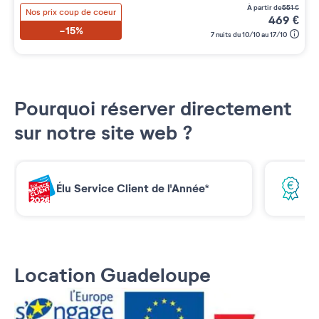
à partir de
551
€
Nos prix coup de coeur
469
€
-15%
7 nuits du 10/10 au 17/10
Pourquoi réserver directement
sur notre site web ?
Élu Service Client de l'Année*
Me
Location Guadeloupe