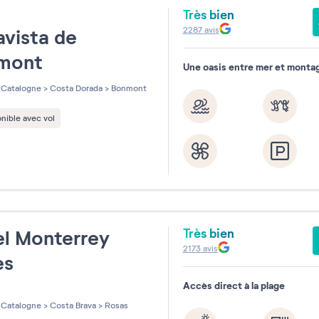
Très bien
e
2287
avis
vista de
mont
Une oasis entre mer et monta
Catalogne
>
Costa Dorada
>
Bonmont
nible avec vol
Très bien
l Monterrey
2173
avis
es
Accès direct à la plage
les sur 5
Catalogne
>
Costa Brava
>
Rosas