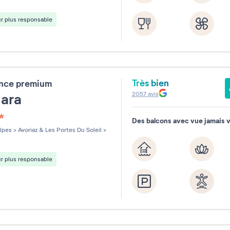
r plus responsable
Très bien
ence premium
2057
avis
mara
Des balcons avec vue jamais 
les sur 5
lpes
>
Avoriaz & Les Portes Du Soleil
>
r plus responsable