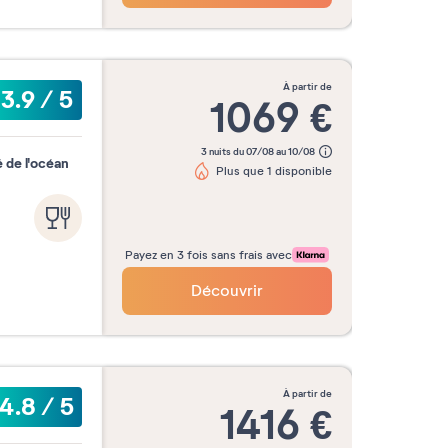
re
Octobre
Novembre
Décemb
2026
2026
2026
à partir de
3.9
/
5
1069
€
Valider mes dates
3 nuits du 07/08 au 10/08
 de l'océan
Plus que 1 disponible
Payez en 3 fois sans frais avec
Découvrir
à partir de
4.8
/
5
1416
€