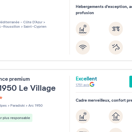
n
Hébergements d'exception, ac
profusion
les sur 5
éditerranée - Côte D'Azur
>
-Roussillon
>
Saint-Cyprien
Excellent
ence premium
1751
avis
1950 Le Village
Cadre merveilleux, confort pr
les sur 5
lpes
>
Paradiski
>
Arc 1950
r plus responsable