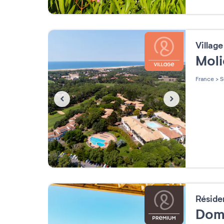
Villag
Mol
France
>
S
Résid
Doma