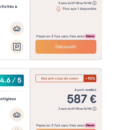
3 nuits du 07/08 au 10/08
tivités à
Plus que 1 disponible
Payez en 3 fois sans frais avec
Découvrir
-10%
4.6
/
5
Nos prix coup de coeur
à partir de
652
€
587
€
estigieux
3 nuits du 07/08 au 10/08
Payez en 3 fois sans frais avec