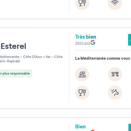
Très bien
e
3843
avis
Esterel
éditerranée - Côte D'Azur
>
Var - Côte
La Méditerranée comme vous l
int-Raphaël
r plus responsable
Bien
e