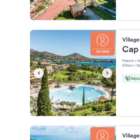
Villag
Cap 
France
>
M
D'Azur
>
Sa
Séjou
Villag