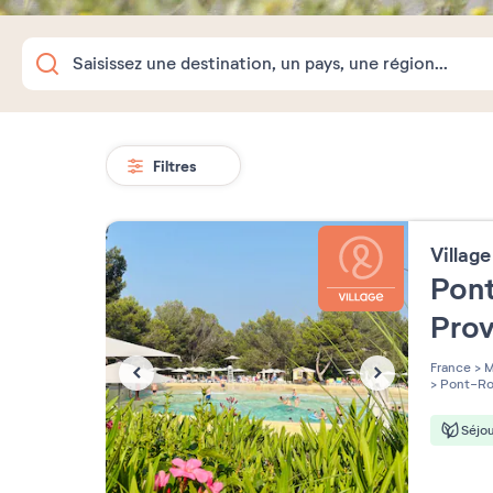
Filtres
Villag
Pont
Pro
France
>
M
>
Pont-Ro
Séjou