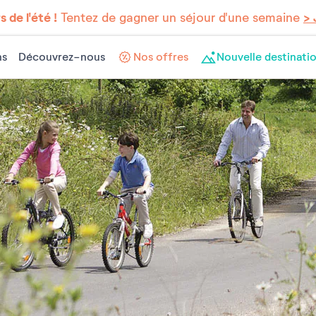
 de l'été !
Tentez de gagner un séjour d'une semaine
> 
ns
Découvrez-nous
Nos offres
Nouvelle destinatio