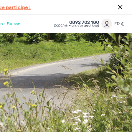
Je participe !
0892 702 180
n : Suisse
FR
€
(0,25€/min + prix d’un appel local)