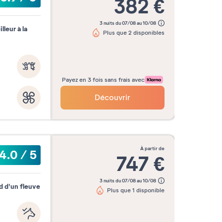
382
€
3 nuits du 07/08 au 10/08
leur à la
Plus que 2 disponibles
Payez en 3 fois sans frais avec
Découvrir
à partir de
4.0
/
5
747
€
3 nuits du 07/08 au 10/08
d d'un fleuve
Plus que 1 disponible