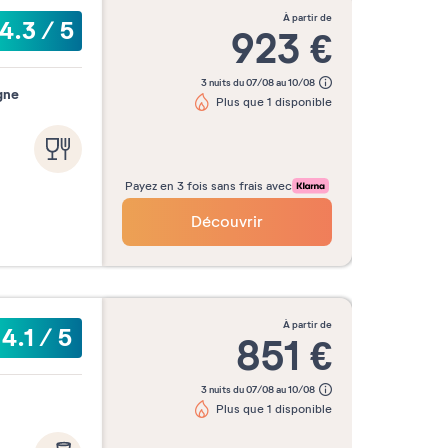
à partir de
4.3
/
5
923
€
3 nuits du 07/08 au 10/08
gne
Plus que 1 disponible
Payez en 3 fois sans frais avec
Découvrir
à partir de
4.1
/
5
851
€
3 nuits du 07/08 au 10/08
Plus que 1 disponible