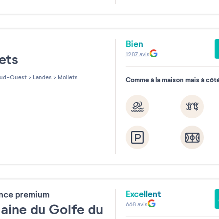
Septemb
Août 2026
2026
Bien
e
1287
avis
iets
Réinitialiser
ud-Ouest
>
Landes
>
Moliets
Comme à la maison mais à côté
Excellent
ence premium
668
avis
ine du Golfe du