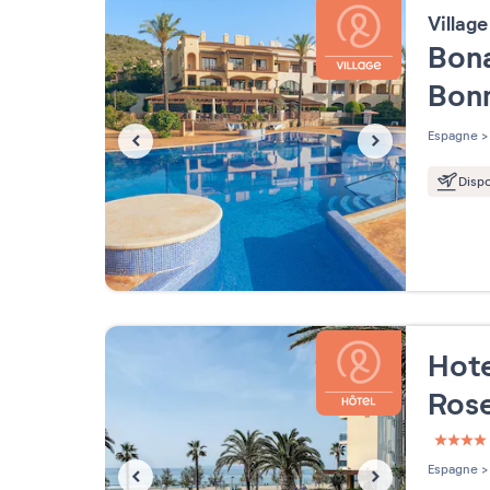
Villag
Bona
Bon
Espagne
>
Dispo
Hote
Ros
4 étoi
Espagne
>