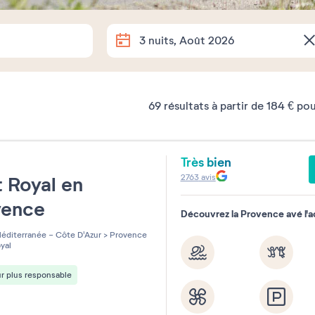
Arrivée
Départ
3 nuits, Août 2026
Dates exactes
69
résultats
à partir de
184 €
pou
Combien de temps partez-vous 
Très bien
e
1 semaine
2 semaines
1 w
2763
avis
 Royal en
vence
Souhaitez-vous préciser ?
Découvrez la Provence avé l'
éditerranée - Côte D'Azur
>
Provence
yal
r plus responsable