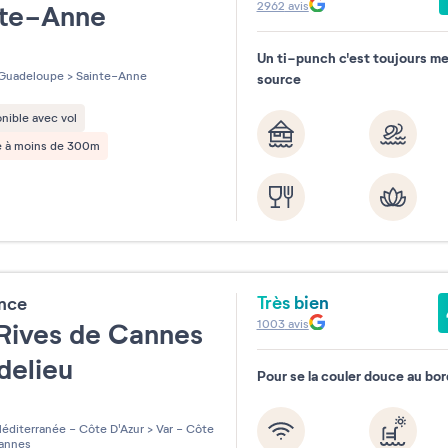
2962
avis
nte-Anne
Un ti-punch c'est toujours meil
les sur 5
Guadeloupe
>
Sainte-Anne
source
nible avec vol
e à moins de 300m
Très bien
ence
1003
avis
Rives de Cannes
delieu
Pour se la couler douce au bor
les sur 5
éditerranée - Côte D'Azur
>
Var - Côte
annes