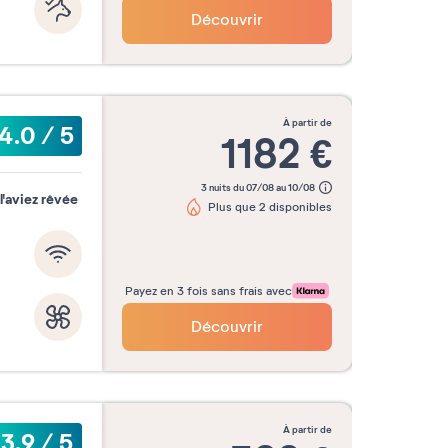
Découvrir
à partir de
4.0
/
5
1182
€
3 nuits du 07/08 au 10/08
'aviez rêvée
Plus que 2 disponibles
Payez en 3 fois sans frais avec
Découvrir
à partir de
3.9
/
5