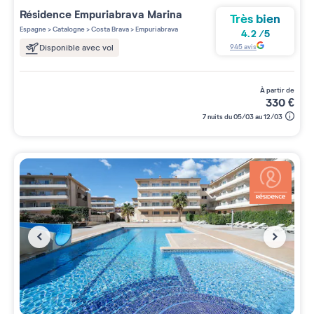
Résidence
Empuriabrava Marina
Très bien
Espagne
>
Catalogne
>
Costa Brava
>
Empuriabrava
4.2
/
5
945
avis
Disponible avec vol
à partir de
330
€
7 nuits du 05/03 au 12/03