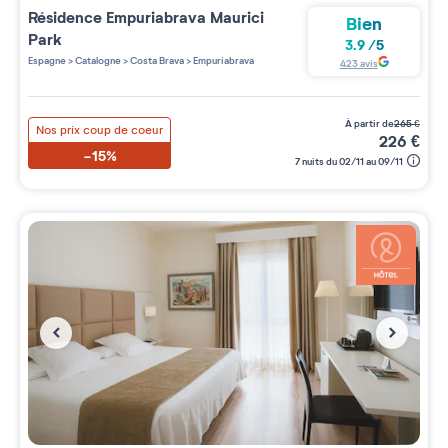
Résidence
Empuriabrava Maurici
Bien
Park
3.9
/
5
Espagne
>
Catalogne
>
Costa Brava
>
Empuriabrava
423
avis
à partir de
265
€
Nos prix coup de coeur
226
€
-15%
7 nuits du 02/11 au 09/11