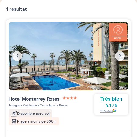
1
résultat
Très bien
Hotel Monterrey Roses
4 étoiles sur 5
4.1
/
5
Espagne
>
Catalogne
>
Costa Brava
>
Rosas
2173
avis
Disponible avec vol
Plage à moins de 300m