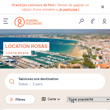
Grand jeu concours de l'été !
Tentez de gagner un
> Je participe !
séjour d'une semaine
LOCATION ROSAS
COSTA BRAVA
Saisissez une destination
Dates
2 pers.
Filtres
Carte