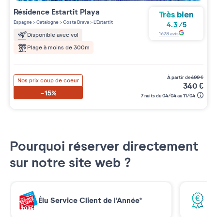
Résidence
Estartit Playa
Très bien
Espagne
>
Catalogne
>
Costa Brava
>
L'Estartit
4.3
/
5
1678
avis
Disponible avec vol
Plage à moins de 300m
à partir de
400
€
Nos prix coup de coeur
340
€
-15%
7 nuits du 04/04 au 11/04
Pourquoi réserver directement
sur notre site web ?
Élu Service Client de l'Année*
Me