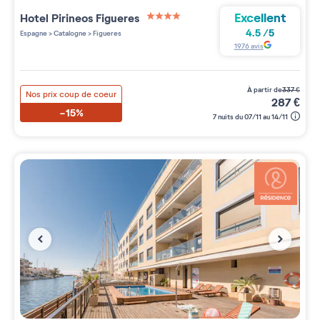
Excellent
Hotel Pirineos Figueres
4 étoiles sur 5
4.5
/
5
Espagne
>
Catalogne
>
Figueres
1976
avis
à partir de
337
€
Nos prix coup de coeur
287
€
-15%
7 nuits du 07/11 au 14/11