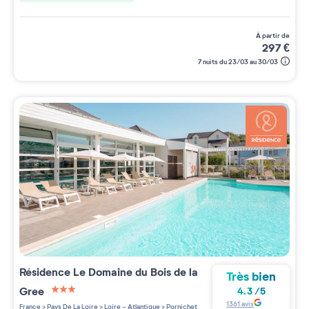
à partir de
297
€
7 nuits du 23/03 au 30/03
Résidence
Le Domaine du Bois de la
Très bien
Gree
4.3
/
5
3 étoiles sur 5
1361
avis
France
>
Pays De La Loire
>
Loire - Atlantique
>
Pornichet