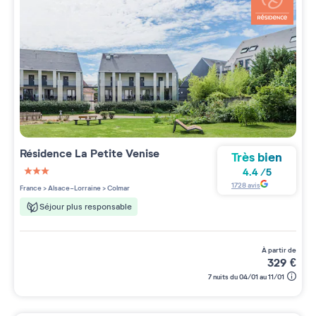
Résidence
La Petite Venise
Très bien
4.4
/
5
3 étoiles sur 5
1728
avis
France
>
Alsace-Lorraine
>
Colmar
Séjour plus responsable
à partir de
329
€
7 nuits du 04/01 au 11/01