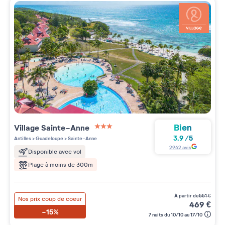
Bien
Village
Sainte-Anne
3 étoiles sur 5
3.9
/
5
Antilles
>
Guadeloupe
>
Sainte-Anne
2962
avis
Disponible avec vol
Plage à moins de 300m
à partir de
551
€
Nos prix coup de coeur
469
€
-15%
7 nuits du 10/10 au 17/10