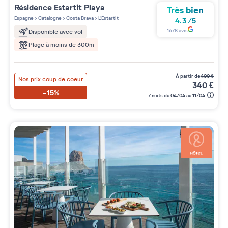
Résidence
Estartit Playa
Très bien
Espagne
>
Catalogne
>
Costa Brava
>
L'Estartit
4.3
/
5
1678
avis
Disponible avec vol
Plage à moins de 300m
à partir de
400
€
Nos prix coup de coeur
340
€
-15%
7 nuits du 04/04 au 11/04