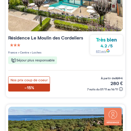
Résidence
Le Moulin des Cordeliers
Très bien
4.2
/
5
3 étoiles sur 5
831
avis
France
>
Centre
>
Loches
Séjour plus responsable
à partir de
329
€
Nos prix coup de coeur
280
€
-15%
7 nuits du 07/11 au 14/11