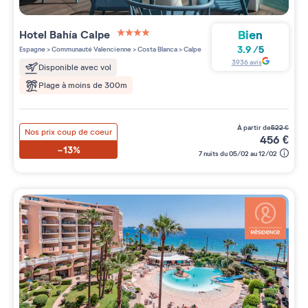
Bien
Hotel Bahía Calpe
4 étoiles sur 5
3.9
/
5
Espagne
>
Communauté Valencienne
>
Costa Blanca
>
Calpe
3936
avis
Disponible avec vol
Plage à moins de 300m
à partir de
522
€
Nos prix coup de coeur
456
€
-13%
7 nuits du 05/02 au 12/02