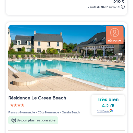
316
€
7 nuits du 10/01 au 17/01
Résidence
Le Green Beach
Très bien
4.2
/
5
4 étoiles sur 5
1557
avis
France
>
Normandie
>
Côte Normande
>
Omaha Beach
Séjour plus responsable