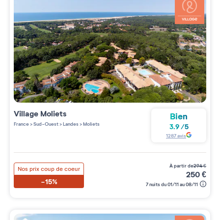
Village
Moliets
Bien
France
>
Sud-Ouest
>
Landes
>
Moliets
3.9
/
5
1287
avis
à partir de
294
€
Nos prix coup de coeur
250
€
-15%
7 nuits du 01/11 au 08/11