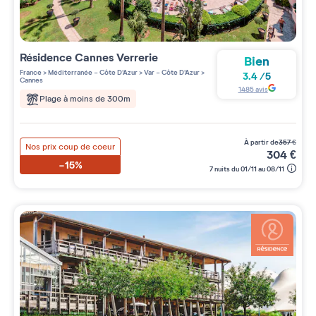
Résidence
Cannes Verrerie
Bien
France
>
Méditerranée - Côte D'Azur
>
Var - Côte D'Azur
>
3.4
/
5
Cannes
1485
avis
Plage à moins de 300m
à partir de
357
€
Nos prix coup de coeur
304
€
-15%
7 nuits du 01/11 au 08/11