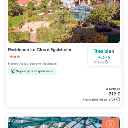
Résidence
Le Clos d'Eguisheim
Très bien
4.3
/
5
3 étoiles sur 5
1411
avis
France
>
Alsace-Lorraine
>
Eguisheim
Séjour plus responsable
à partir de
319
€
7 nuits du 09/03 au 16/03