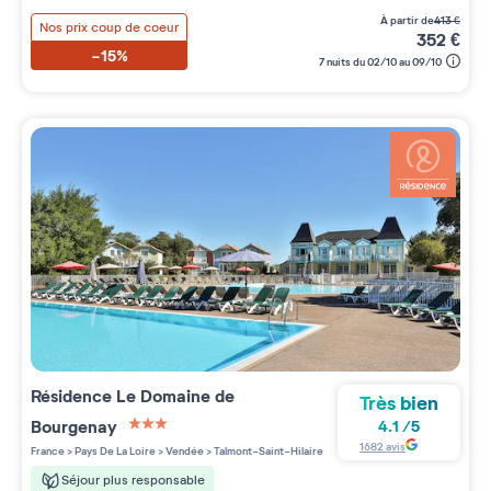
à partir de
413
€
Nos prix coup de coeur
352
€
-15%
7 nuits du 02/10 au 09/10
Résidence
Le Domaine de
Très bien
Bourgenay
4.1
/
5
3 étoiles sur 5
1682
avis
France
>
Pays De La Loire
>
Vendée
>
Talmont-Saint-Hilaire
Séjour plus responsable