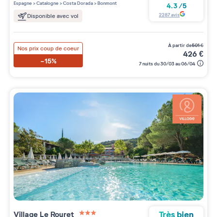
Espagne
>
Catalogne
>
Costa Dorada
>
Bonmont
4.3
/
5
2287
avis
Disponible avec vol
à partir de
501
€
Nos prix coup de coeur
426
€
-15%
7 nuits du 30/03 au 06/04
Très bien
Village
Le Rouret