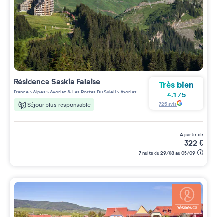
Résidence
Saskia Falaise
Très bien
France
>
Alpes
>
Avoriaz & Les Portes Du Soleil
>
Avoriaz
4.1
/
5
725
avis
Séjour plus responsable
à partir de
322
€
7 nuits du 29/08 au 05/09