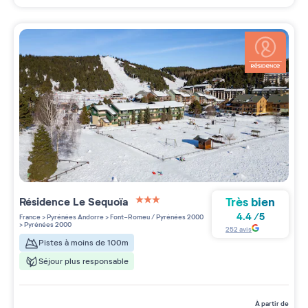
Très bien
Résidence
Le Sequoïa
3 étoiles sur 5
4.4
/
5
France
>
Pyrénées Andorre
>
Font-Romeu / Pyrénées 2000
>
Pyrénées 2000
252
avis
Pistes à moins de 100m
Séjour plus responsable
à partir de