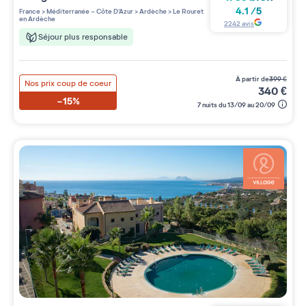
3 étoiles sur 5
4.1
/
5
France
>
Méditerranée - Côte D'Azur
>
Ardèche
>
Le Rouret
en Ardèche
2242
avis
Séjour plus responsable
à partir de
399
€
Nos prix coup de coeur
340
€
-15%
7 nuits du 13/09 au 20/09