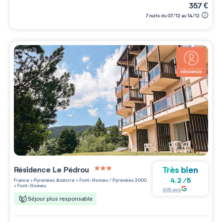
357
€
7 nuits du 07/12 au 14/12
Très bien
Résidence
Le Pédrou
3 étoiles sur 5
4.2
/
5
France
>
Pyrénées Andorre
>
Font-Romeu / Pyrénées 2000
>
Font-Romeu
605
avis
Séjour plus responsable