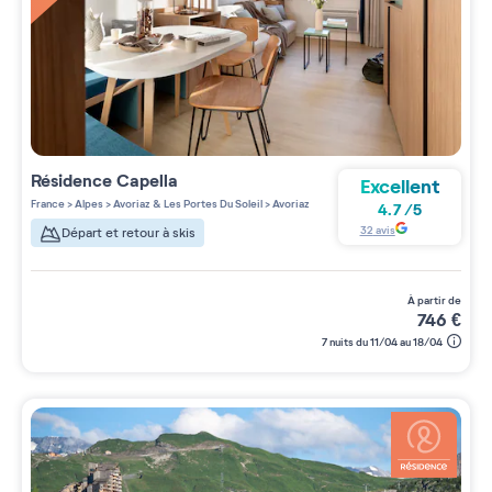
Résidence
Capella
Excellent
France
>
Alpes
>
Avoriaz & Les Portes Du Soleil
>
Avoriaz
4.7
/
5
32
avis
Départ et retour à skis
à partir de
746
€
7 nuits du 11/04 au 18/04