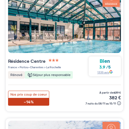
Bien
Résidence
Centre
3 étoiles sur 5
3.9
/
5
France
>
Poitou-Charentes
>
La Rochelle
1335
avis
Séjour plus responsable
Rénové
à partir de
439
€
Nos prix coup de coeur
382
€
-14%
7 nuits du 08/11 au 15/11