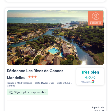
Résidence
Les Rives de Cannes
Très bien
Mandelieu
4.0
/
5
3 étoiles sur 5
1003
avis
France
>
Méditerranée - Côte D'Azur
>
Var - Côte D'Azur
>
Cannes
Séjour plus responsable
à partir de