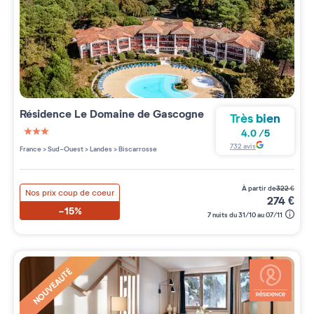
Résidence
Le Domaine de Gascogne
Très bien
4.0
/
5
3 étoiles sur 5
732
avis
France
>
Sud-Ouest
>
Landes
>
Biscarrosse
à partir de
322
€
Nos prix coup de coeur
274
€
-15%
7 nuits du 31/10 au 07/11
NOUVEAUTÉ