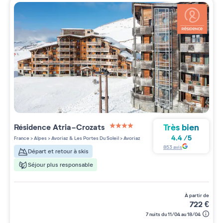
Très bien
Résidence
Atria-Crozats
4 étoiles sur 5
4.4
/
5
France
>
Alpes
>
Avoriaz & Les Portes Du Soleil
>
Avoriaz
853
avis
Départ et retour à skis
Séjour plus responsable
à partir de
722
€
7 nuits du 11/04 au 18/04