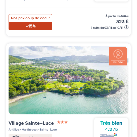
à partir de
380
€
Nos prix coup de coeur
323
€
-15%
7 nuits du 03/11 au 10/11
Très bien
Village
Sainte-Luce
3 étoiles sur 5
4.2
/
5
Antilles
>
Martinique
>
Sainte-Luce
2094
avis