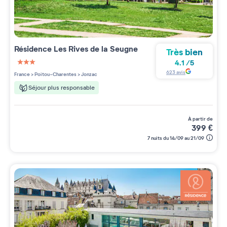
Résidence
Les Rives de la Seugne
Très bien
4.1
/
5
3 étoiles sur 5
623
avis
France
>
Poitou-Charentes
>
Jonzac
Séjour plus responsable
à partir de
399
€
7 nuits du 14/09 au 21/09