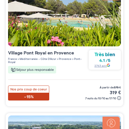
Village
Pont Royal en Provence
Très bien
France
>
Méditerranée - Côte D'Azur
>
Provence
>
Pont-
4.1
/
5
Royal
2763
avis
Séjour plus responsable
à partir de
375
€
Nos prix coup de coeur
319
€
-15%
7 nuits du 10/10 au 17/10