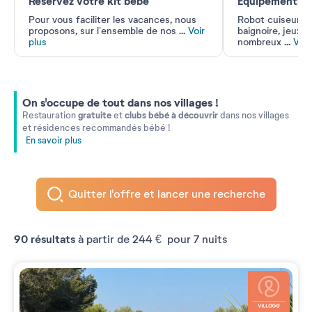
Réservez votre kit bébé
Équipements e
Pour vous faciliter les vacances, nous
Robot cuiseur, c
proposons, sur l’ensemble de nos
...
Voir
baignoire, jeux
plus
nombreux
...
Voir
On s'occupe de tout dans nos villages !
gratuite
clubs bébé à découvrir
Restauration
et
dans nos villages
et résidences recommandés bébé !
En savoir plus
Quitter l'offre et lancer une recherche
90
résultats
à partir de
244 €
pour 7 nuits