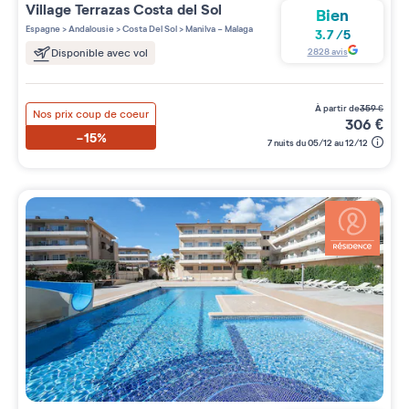
Village
Terrazas Costa del Sol
Bien
Espagne
>
Andalousie
>
Costa Del Sol
>
Manilva - Malaga
3.7
/
5
2828
avis
Disponible avec vol
à partir de
359
€
Nos prix coup de coeur
306
€
-15%
7 nuits du 05/12 au 12/12