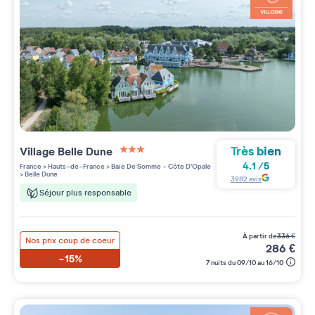
Très bien
Village
Belle Dune
3 étoiles sur 5
4.1
/
5
France
>
Hauts-de-France
>
Baie De Somme - Côte D'Opale
>
Belle Dune
3982
avis
Séjour plus responsable
à partir de
336
€
Nos prix coup de coeur
286
€
-15%
7 nuits du 09/10 au 16/10