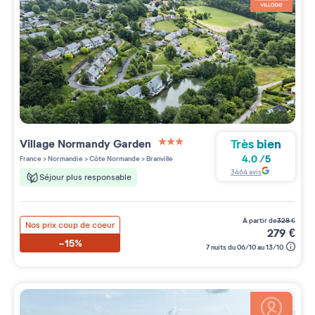
Très bien
Village
Normandy Garden
3 étoiles sur 5
4.0
/
5
France
>
Normandie
>
Côte Normande
>
Branville
3464
avis
Séjour plus responsable
à partir de
328
€
Nos prix coup de coeur
279
€
-15%
7 nuits du 06/10 au 13/10