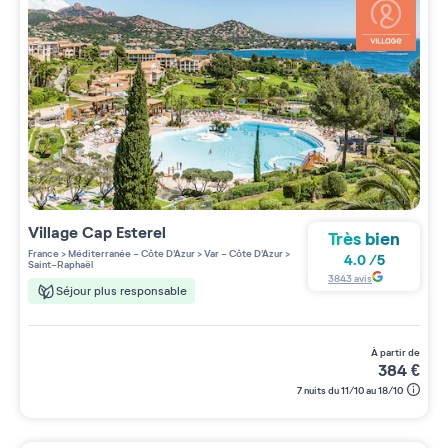
Village
Cap Esterel
Très bien
France
>
Méditerranée - Côte D'Azur
>
Var - Côte D'Azur
>
4.0
/
5
Saint-Raphaël
3843
avis
Séjour plus responsable
à partir de
384
€
7 nuits du 11/10 au 18/10