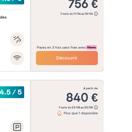
756
€
7 nuits du 11/04 au 18/04
 des
Payez en 3 fois sans frais avec
Découvrir
à partir de
4.5
/
5
840
€
7 nuits du 23/08 au 30/08
Plus que 1 disponible