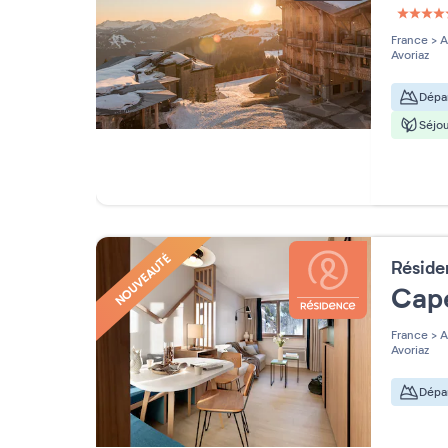
5 étoi
France
>
A
Avoriaz
Dépar
Séjou
NOUVEAUTÉ
Résid
Cap
France
>
A
Avoriaz
Dépar