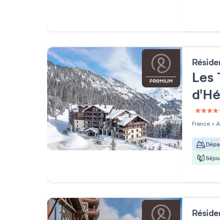
Résid
Les 
d'Hé
5 étoi
France
>
A
Dépar
Séjou
Résid