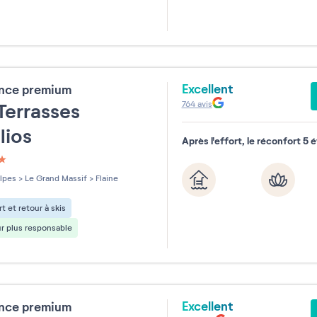
Excellent
ence premium
764
avis
Terrasses
lios
Après l'effort, le réconfort 5 é
les sur 5
lpes
>
Le Grand Massif
>
Flaine
t et retour à skis
r plus responsable
Excellent
ence premium