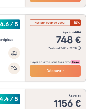
-10%
4.6
/
5
Nos prix coup de coeur
à partir de
831
€
748
€
estigieux
7 nuits du 22/08 au 29/08
Payez en 3 fois sans frais avec
Découvrir
à partir de
4.4
/
5
1156
€