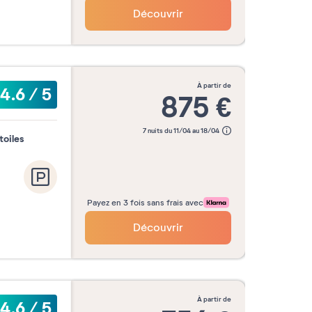
Découvrir
à partir de
4.6
/
5
875
€
7 nuits du 11/04 au 18/04
toiles
Payez en 3 fois sans frais avec
Découvrir
à partir de
4.6
/
5