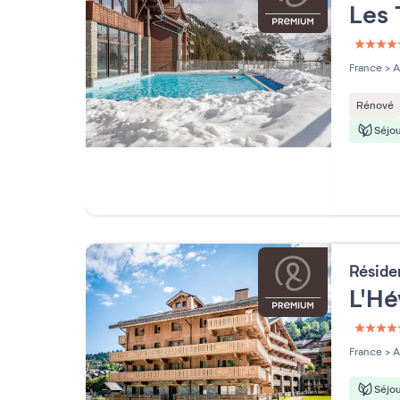
Les 
5 étoi
France
>
A
Rénové
Séjou
Résid
L'H
5 étoi
France
>
A
Séjou