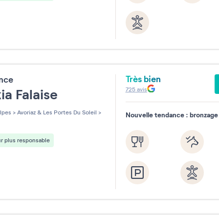
Très bien
ence
725
avis
ia Falaise
lpes
>
Avoriaz & Les Portes Du Soleil
>
Nouvelle tendance : bronzage 
r plus responsable