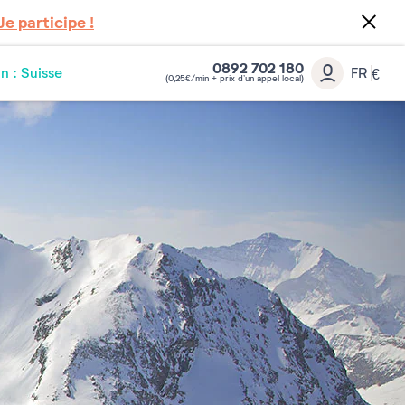
Je participe !
0892 702 180
n : Suisse
FR
€
(0,25€/min + prix d’un appel local)