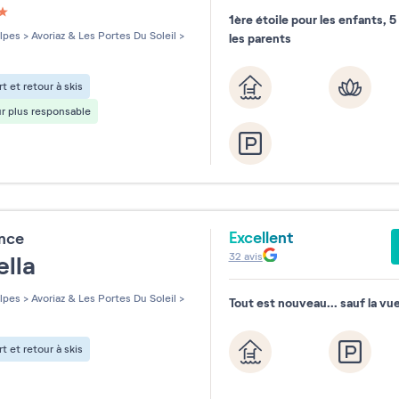
1ère étoile pour les enfants, 5
les sur 5
lpes
>
Avoriaz & Les Portes Du Soleil
>
les parents
t et retour à skis
r plus responsable
Excellent
ence
32
avis
ella
lpes
>
Avoriaz & Les Portes Du Soleil
>
Tout est nouveau... sauf la vue
t et retour à skis