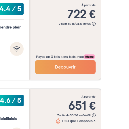
à partir de
4.4
/
5
722
€
7 nuits du 11/04 au 18/04
prendre plein
Payez en 3 fois sans frais avec
Découvrir
à partir de
4.6
/
5
651
€
7 nuits du 30/08 au 06/09
lalilalala
Plus que 1 disponible