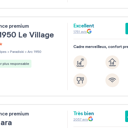
31
Excellent
ence premium
1751
avis
1950 Le Village
Cadre merveilleux, confort pr
les sur 5
lpes
>
Paradiski
>
Arc 1950
r plus responsable
Très bien
ence premium
2057
avis
mara