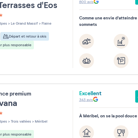
800
avis
Terrasses d'Eos
Comme une envie d'atteindre
les sur 5
lpes
>
Le Grand Massif
>
Flaine
sommets
Départ et retour à skis
r plus responsable
Excellent
ence premium
343
avis
évana
À Méribel, on se la pool douce
les sur 5
lpes
>
Trois vallées
>
Méribel
r plus responsable