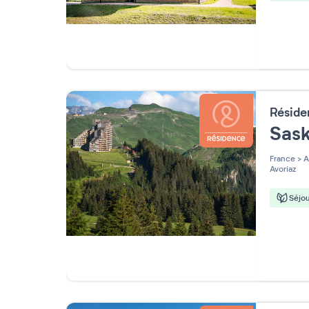
Résid
Sask
France
>
A
Avoriaz
Séjou