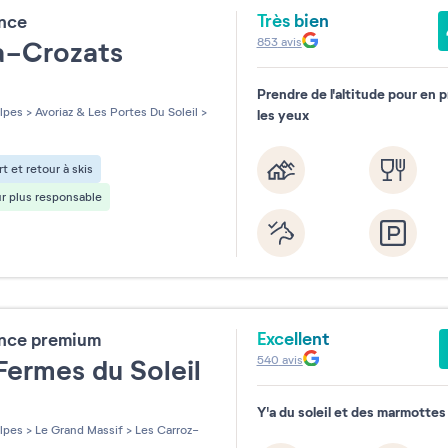
Très bien
ence
853
avis
ia-Crozats
Prendre de l'altitude pour en 
les sur 5
lpes
>
Avoriaz & Les Portes Du Soleil
>
les yeux
t et retour à skis
r plus responsable
Excellent
ence premium
540
avis
Fermes du Soleil
Y'a du soleil et des marmottes la
les sur 5
lpes
>
Le Grand Massif
>
Les Carroz-