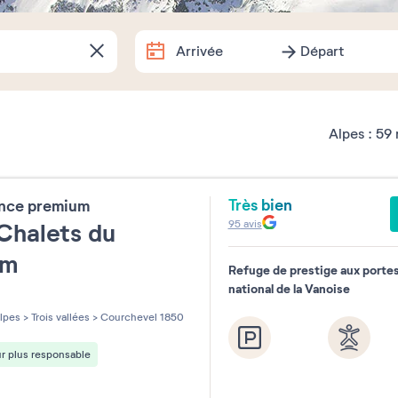
Arrivée
Départ
Arrivée
Départ
Dates exactes
Alpes :
59
Août
2026
Très bien
ence premium
lu
ma
me
je
ve
sa
95
avis
Chalets du
1
um
Refuge de prestige aux portes
3
4
5
6
7
8
national de la Vanoise
les sur 5
10
11
12
13
14
15
lpes
>
Trois vallées
>
Courchevel 1850
17
18
19
20
21
22
r plus responsable
24
25
26
27
28
29