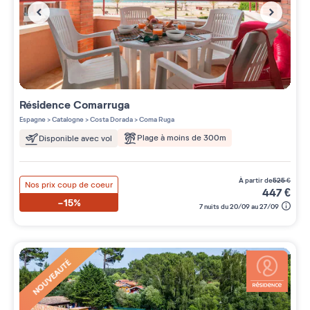
Résidence
Comarruga
Espagne
>
Catalogne
>
Costa Dorada
>
Coma Ruga
Plage à moins de 300m
Disponible avec vol
à partir de
525
€
Nos prix coup de coeur
447
€
-15%
7 nuits du 20/09 au 27/09
NOUVEAUTÉ