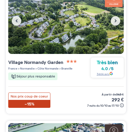
Très bien
Village
Normandy Garden
3 étoiles sur 5
4.0
/
5
France
>
Normandie
>
Côte Normande
>
Branville
3464
avis
Séjour plus responsable
à partir de
343
€
Nos prix coup de coeur
292
€
-15%
7 nuits du 10/10 au 17/10