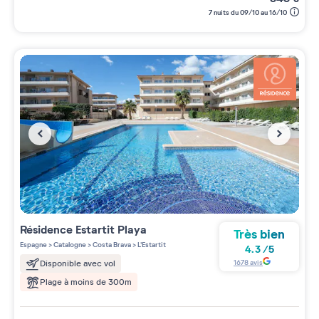
7 nuits du 09/10 au 16/10
Résidence
Estartit Playa
Très bien
Espagne
>
Catalogne
>
Costa Brava
>
L'Estartit
4.3
/
5
1678
avis
Disponible avec vol
Plage à moins de 300m