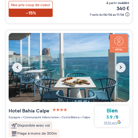
à partir de
400
€
Nos prix coup de coeur
340
€
-15%
7 nuits du 04/04 au 11/04
Bien
Hotel Bahía Calpe
4 étoiles sur 5
3.9
/
5
Espagne
>
Communauté Valencienne
>
Costa Blanca
>
Calpe
3936
avis
Disponible avec vol
Plage à moins de 300m