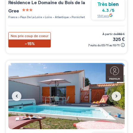
Résidence
Le Domaine du Bois de la
Très bien
Gree
4.3
/
5
3 étoiles sur 5
1361
avis
France
>
Pays De La Loire
>
Loire - Atlantique
>
Pornichet
à partir de
382
€
Nos prix coup de coeur
325
€
-15%
7 nuits du 03/11 au 10/11