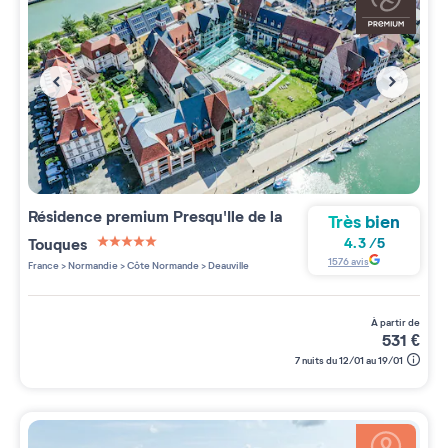
Résidence premium
Presqu'Ile de la
Très bien
Touques
4.3
/
5
5 étoiles sur 5
1576
avis
France
>
Normandie
>
Côte Normande
>
Deauville
à partir de
531
€
7 nuits du 12/01 au 19/01