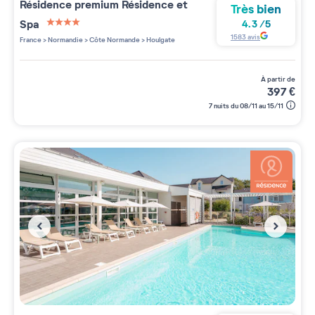
Résidence premium
Résidence et
Très bien
Spa
4.3
/
5
4 étoiles sur 5
1583
avis
France
>
Normandie
>
Côte Normande
>
Houlgate
à partir de
397
€
7 nuits du 08/11 au 15/11