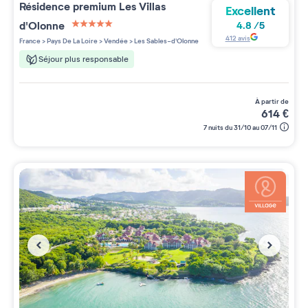
Résidence premium
Les Villas
Excellent
d'Olonne
4.8
/
5
5 étoiles sur 5
412
avis
France
>
Pays De La Loire
>
Vendée
>
Les Sables-d'Olonne
Séjour plus responsable
à partir de
614
€
7 nuits du 31/10 au 07/11