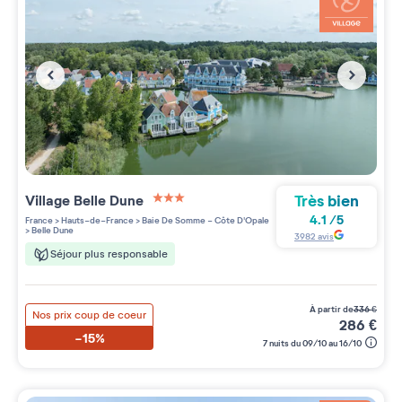
Très bien
Village
Belle Dune
3 étoiles sur 5
4.1
/
5
France
>
Hauts-de-France
>
Baie De Somme - Côte D'Opale
>
Belle Dune
3982
avis
Séjour plus responsable
à partir de
336
€
Nos prix coup de coeur
286
€
-15%
7 nuits du 09/10 au 16/10