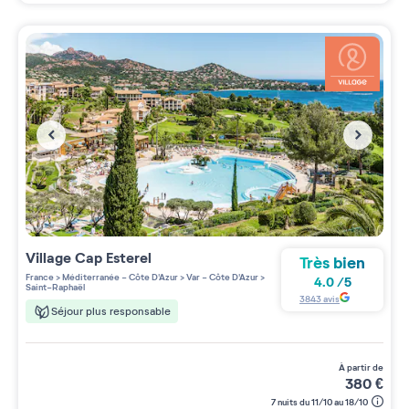
Village
Cap Esterel
Très bien
France
>
Méditerranée - Côte D'Azur
>
Var - Côte D'Azur
>
4.0
/
5
Saint-Raphaël
3843
avis
Séjour plus responsable
à partir de
380
€
7 nuits du 11/10 au 18/10