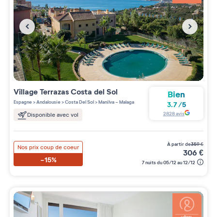
Village
Terrazas Costa del Sol
Bien
Espagne
>
Andalousie
>
Costa Del Sol
>
Manilva - Malaga
3.7
/
5
2828
avis
Disponible avec vol
à partir de
359
€
Nos prix coup de coeur
306
€
-15%
7 nuits du 05/12 au 12/12