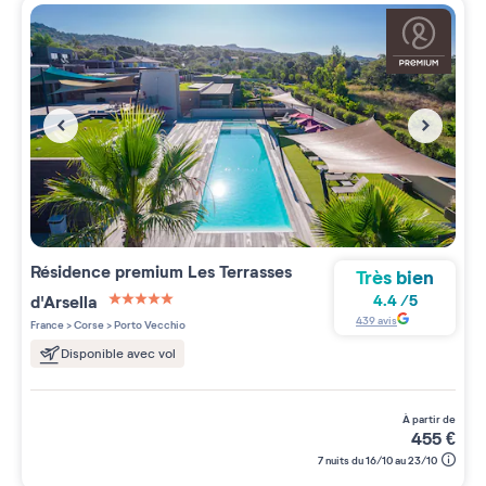
Résidence premium
Les Terrasses
Très bien
d'Arsella
4.4
/
5
5 étoiles sur 5
439
avis
France
>
Corse
>
Porto Vecchio
Disponible avec vol
à partir de
455
€
7 nuits du 16/10 au 23/10