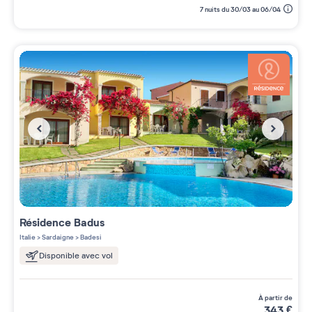
7 nuits du 30/03 au 06/04
Résidence
Badus
Italie
>
Sardaigne
>
Badesi
Disponible avec vol
à partir de
343
€