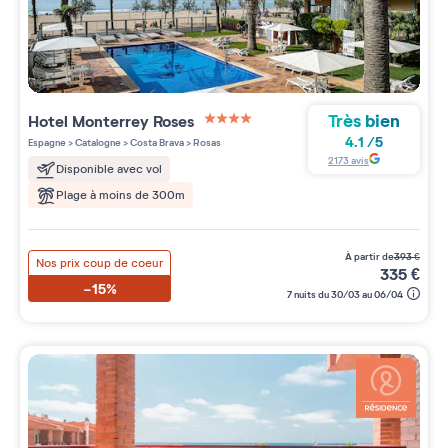
Très bien
Hotel Monterrey Roses
4 étoiles sur 5
4.1
/
5
Espagne
>
Catalogne
>
Costa Brava
>
Rosas
2173
avis
Disponible avec vol
Plage à moins de 300m
à partir de
393
€
Nos prix coup de coeur
335
€
-15%
7 nuits du 30/03 au 06/04