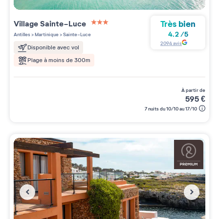
Très bien
Village
Sainte-Luce
3 étoiles sur 5
4.2
/
5
Antilles
>
Martinique
>
Sainte-Luce
2094
avis
Disponible avec vol
Plage à moins de 300m
à partir de
595
€
7 nuits du 10/10 au 17/10