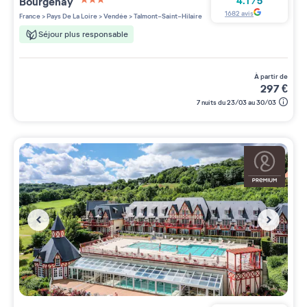
Bourgenay
4.1
/
5
3 étoiles sur 5
1682
avis
France
>
Pays De La Loire
>
Vendée
>
Talmont-Saint-Hilaire
Séjour plus responsable
à partir de
297
€
7 nuits du 23/03 au 30/03