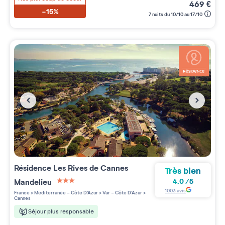
469
€
-15%
7 nuits du 10/10 au 17/10
Résidence
Les Rives de Cannes
Très bien
Mandelieu
4.0
/
5
3 étoiles sur 5
1003
avis
France
>
Méditerranée - Côte D'Azur
>
Var - Côte D'Azur
>
Cannes
Séjour plus responsable