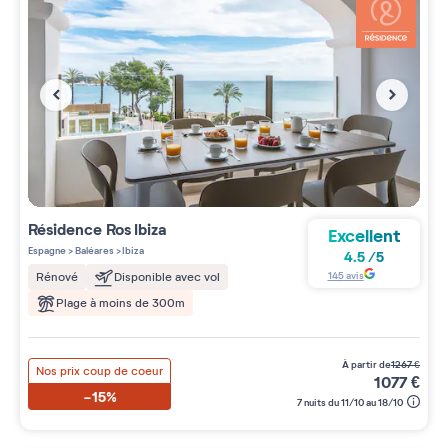
Résidence
Ros Ibiza
Excellent
Espagne
>
Baléares
>
Ibiza
4.5
/
5
145
avis
Rénové
Disponible avec vol
Plage à moins de 300m
à partir de
1267
€
Nos prix coup de coeur
1077
€
-15%
7 nuits du 11/10 au 18/10