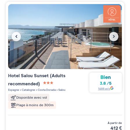
Hotel Salou Sunset (Adults
Bien
recommended)
3.8
/
5
3 étoiles sur 5
1488
avis
Espagne
>
Catalogne
>
Costa Dorada
>
Salou
Disponible avec vol
Plage à moins de 300m
à partir de
412
€