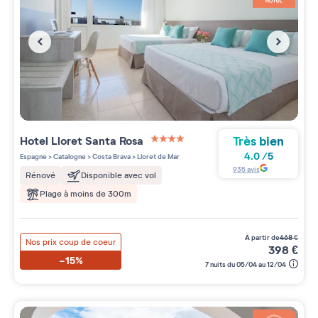
Très bien
Hotel Lloret Santa Rosa
4 étoiles sur 5
4.0
/
5
Espagne
>
Catalogne
>
Costa Brava
>
Lloret de Mar
935
avis
Rénové
Disponible avec vol
Plage à moins de 300m
à partir de
468
€
Nos prix coup de coeur
398
€
-15%
7 nuits du 05/04 au 12/04