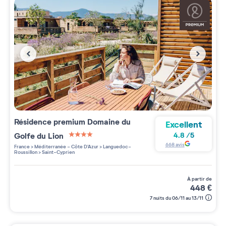
Résidence premium
Domaine du
Excellent
Golfe du Lion
4.8
/
5
4 étoiles sur 5
668
avis
France
>
Méditerranée - Côte D'Azur
>
Languedoc-
Roussillon
>
Saint-Cyprien
à partir de
448
€
7 nuits du 06/11 au 13/11