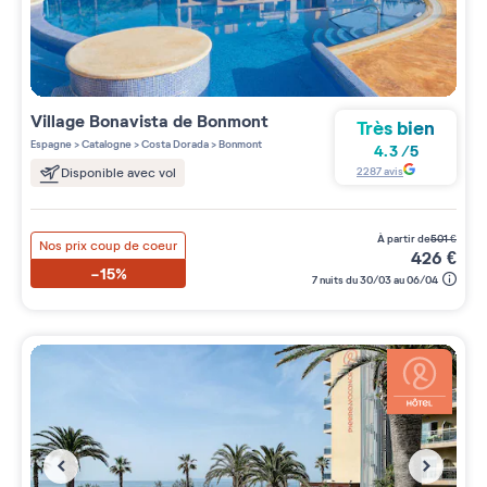
Village
Bonavista de Bonmont
Très bien
Espagne
>
Catalogne
>
Costa Dorada
>
Bonmont
4.3
/
5
2287
avis
Disponible avec vol
à partir de
501
€
Nos prix coup de coeur
426
€
-15%
7 nuits du 30/03 au 06/04