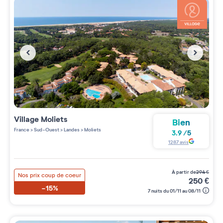
Village
Moliets
Bien
France
>
Sud-Ouest
>
Landes
>
Moliets
3.9
/
5
1287
avis
à partir de
294
€
Nos prix coup de coeur
250
€
-15%
7 nuits du 01/11 au 08/11