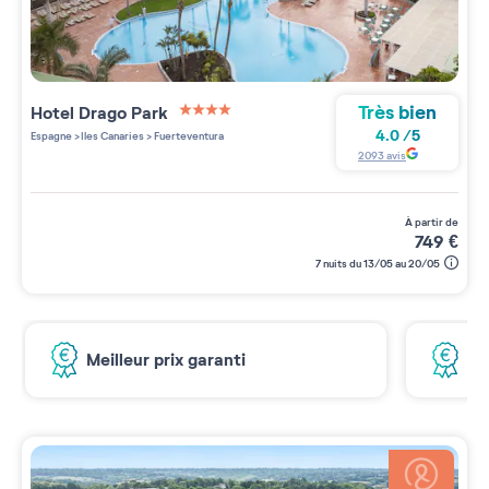
Très bien
Hotel Drago Park
4 étoiles sur 5
4.0
/
5
Espagne
>
Iles Canaries
>
Fuerteventura
2093
avis
à partir de
749
€
7 nuits du 13/05 au 20/05
Meilleur prix garanti
De