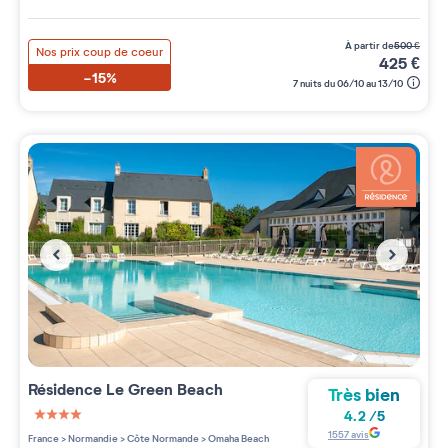
à partir de
500
€
Nos prix coup de coeur
425
€
-15%
7 nuits du 06/10 au 13/10
Résidence
Le Green Beach
Très bien
4.2
/
5
4 étoiles sur 5
1557
avis
France
>
Normandie
>
Côte Normande
>
Omaha Beach