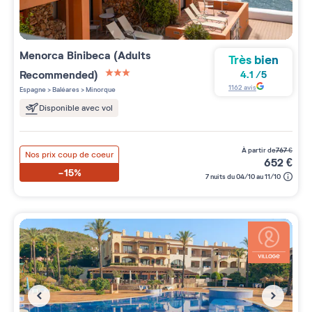
Menorca Binibeca (Adults
Très bien
Recommended)
4.1
/
5
3 étoiles sur 5
1162
avis
Espagne
>
Baléares
>
Minorque
Disponible avec vol
à partir de
767
€
Nos prix coup de coeur
652
€
-15%
7 nuits du 04/10 au 11/10