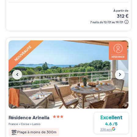
à partir de
312
€
7 nuits du 12/01 au 19/01
NOUVEAUTÉ
Excellent
Résidence
Arinella
3 étoiles sur 5
4.6
/
5
France
>
Corse
>
Lumio
338
avis
Plage à moins de 300m