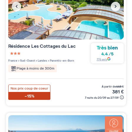
Résidence
Les Cottages du Lac
Très bien
4.4
/
5
3 étoiles sur 5
776
avis
France
>
Sud-Ouest
>
Landes
>
Parentis-en-Born
Plage à moins de 300m
à partir de
448
€
Nos prix coup de coeur
381
€
-15%
7 nuits du 20/09 au 27/09