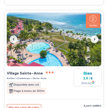
Bien
Village
Sainte-Anne
3 étoiles sur 5
3.9
/
5
Antilles
>
Guadeloupe
>
Sainte-Anne
2962
avis
Disponible avec vol
Plage à moins de 300m
à partir de
551
€
Nos prix coup de coeur