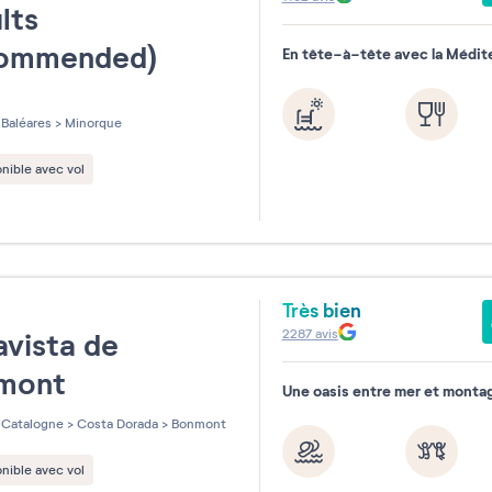
lts
ommended)
En tête-à-tête avec la Médit
les sur 5
Baléares
>
Minorque
nible avec vol
Très bien
e
2287
avis
vista de
mont
Une oasis entre mer et monta
Catalogne
>
Costa Dorada
>
Bonmont
nible avec vol