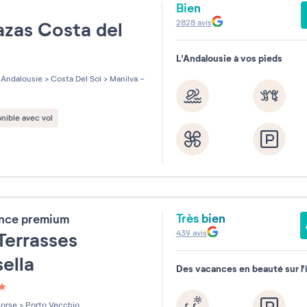
Bien
e
2828
avis
azas Costa del
L'Andalousie à vos pieds
Andalousie
>
Costa Del Sol
>
Manilva -
nible avec vol
Très bien
ence premium
439
avis
Terrasses
sella
Des vacances en beauté sur l'
les sur 5
orse
>
Porto Vecchio