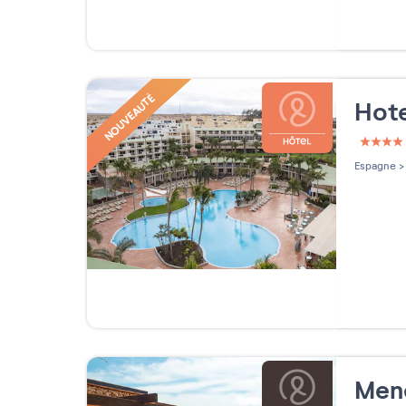
NOUVEAUTÉ
Hote
4 étoi
Espagne
>
Men