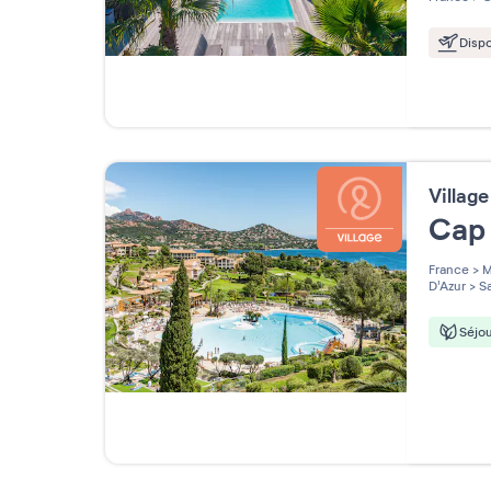
Dispo
Villag
Cap 
France
>
M
D'Azur
>
Sa
Séjou