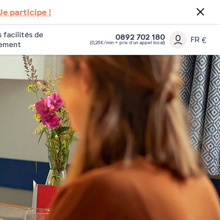
Je participe !
 facilités de
0892 702 180
FR
€
(0,25€/min + prix d’un appel local)
iement