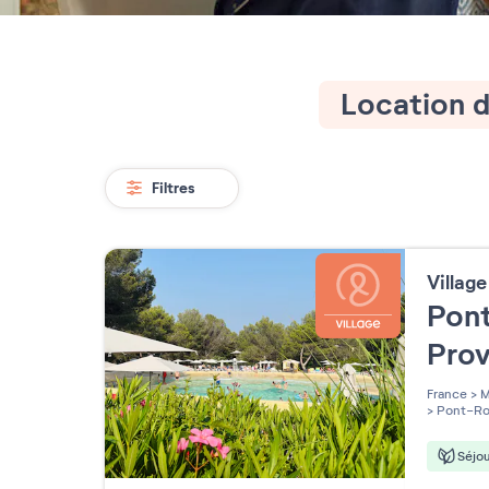
Location d
Filtres
Villag
Pont
Pro
France
>
M
>
Pont-Ro
Séjou