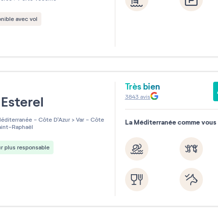
nible avec vol
Très bien
e
3843
avis
Esterel
éditerranée - Côte D'Azur
>
Var - Côte
La Méditerranée comme vous l
int-Raphaël
r plus responsable