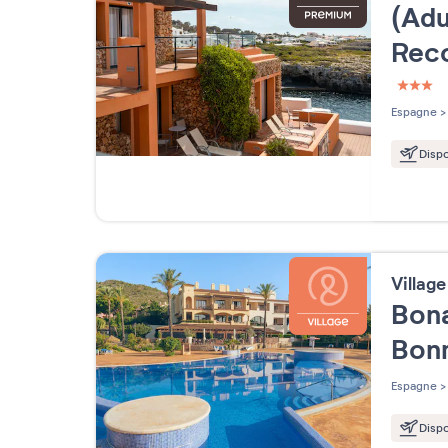
(Adu
Rec
3 étoi
Espagne
>
Dispo
Villag
Bona
Bon
Espagne
>
Dispo