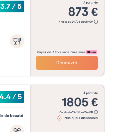
à partir de
3.7
/
5
873
€
7 nuits du 29/08 au 05/09
Payez en 3 fois sans frais avec
Découvrir
à partir de
4.4
/
5
1805
€
7 nuits du 19/08 au 26/08
île de beauté
Plus que 1 disponible