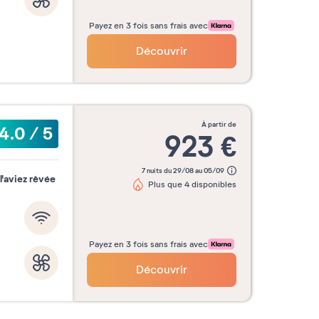
Payez en 3 fois sans frais avec
Découvrir
à partir de
4.0
/
5
923
€
7 nuits du 29/08 au 05/09
'aviez rêvée
Plus que 4 disponibles
Payez en 3 fois sans frais avec
Découvrir