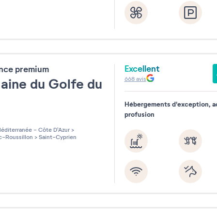
Excellent
ence premium
668
avis
ine du Golfe du
n
Hébergements d'exception, ac
profusion
les sur 5
éditerranée - Côte D'Azur
>
-Roussillon
>
Saint-Cyprien