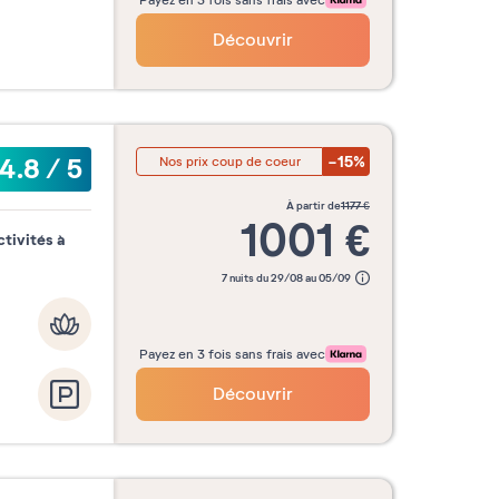
Découvrir
-15%
4.8
/
5
Nos prix coup de coeur
à partir de
1177
€
1001
€
tivités à
7 nuits du 29/08 au 05/09
Payez en 3 fois sans frais avec
Découvrir