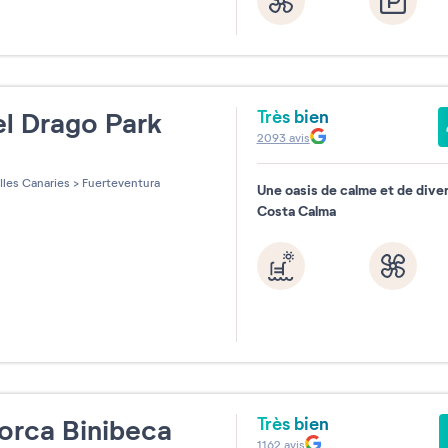
Très bien
l Drago Park
2093
avis
les sur 5
Iles Canaries
>
Fuerteventura
Une oasis de calme et de dive
Costa Calma
Très bien
orca Binibeca
1162
avis