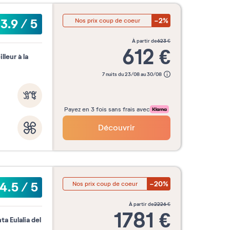
-2%
3.9
/
5
Nos prix coup de coeur
à partir de
623
€
612
€
leur à la
7 nuits du 23/08 au 30/08
Payez en 3 fois sans frais avec
Découvrir
-20%
4.5
/
5
Nos prix coup de coeur
à partir de
2226
€
1781
€
a Eulalia del