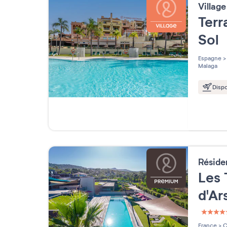
Villag
Terr
Sol
Espagne
>
Malaga
Dispo
Résid
Les 
d'Ar
5 étoi
France
>
C