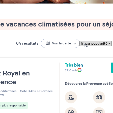
e vacances climatisées pour un séjo
84
résultats
Voir la carte
Très bien
e
2763
avis
 Royal en
vence
Découvrez la Provence avé l'
éditerranée - Côte D'Azur
>
Provence
yal
r plus responsable