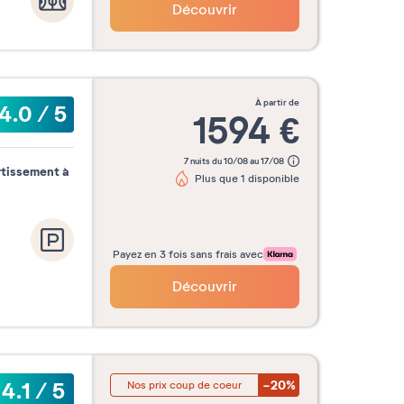
Découvrir
à partir de
4.0
/
5
1594
€
7 nuits du 10/08 au 17/08
rtissement à
Plus que 1 disponible
Payez en 3 fois sans frais avec
Découvrir
-20%
4.1
/
5
Nos prix coup de coeur