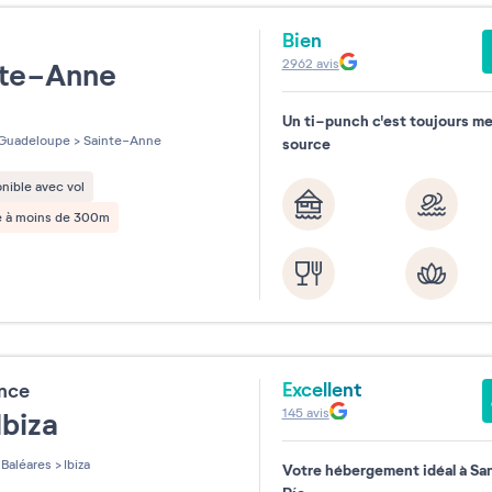
Bien
e
2962
avis
nte-Anne
Un ti-punch c'est toujours meil
les sur 5
Guadeloupe
>
Sainte-Anne
source
nible avec vol
e à moins de 300m
Excellent
ence
145
avis
Ibiza
Baléares
>
Ibiza
Votre hébergement idéal à Sant