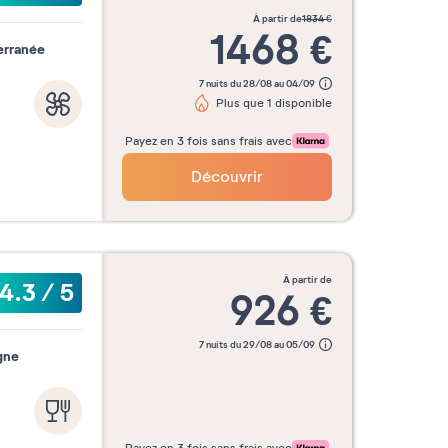
à partir de
1834
€
1468
€
erranée
7 nuits du 28/08 au 04/09
Plus que 1 disponible
Payez en 3 fois sans frais avec
Découvrir
à partir de
4.3
/
5
926
€
7 nuits du 29/08 au 05/09
gne
Payez en 3 fois sans frais avec