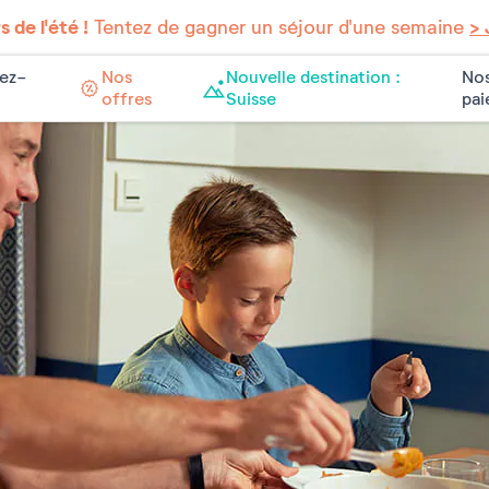
 de l'été !
Tentez de gagner un séjour d'une semaine
> 
ez-
Nos
Nouvelle destination :
Nos
offres
Suisse
pa