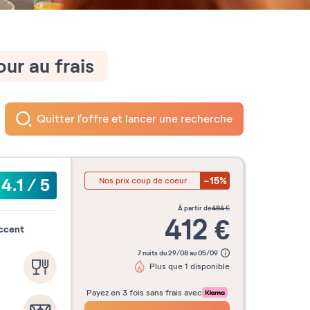
ur au frais
Quitter l'offre et lancer une recherche
-15%
4.1
/
5
Nos prix coup de coeur
à partir de
484
€
412
€
accent
7 nuits du 29/08 au 05/09
Plus que 1 disponible
Payez en 3 fois sans frais avec