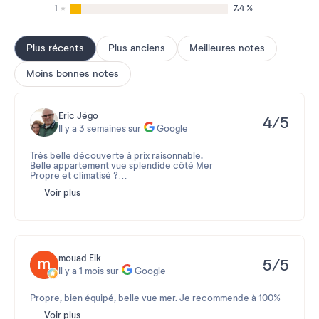
1
7.4 %
Plus récents
Plus anciens
Meilleures notes
Moins bonnes notes
Eric Jégo
4/5
Il y a 3 semaines sur
Google
Très belle découverte à prix raisonnable.
Belle appartement vue splendide côté Mer
Propre et climatisé ?
Nous y reviendrons sûrement
Avis 2026-07-16 11:10:47
Voir plus
Cher Eric,
Merci pour cet aimable commentaire.
Nous sommes ravis que votre séjour ait répondu à vos
attentes. Votre appartement avec sa vue imprenable sur la
mer a su vous séduire, tout comme la qualité des
mouad Elk
5/5
équipements à disposition.
Il y a 1 mois sur
Google
La propreté des lieux et le confort climatique font partie de
nos priorités, et nous sommes heureux qu'ils aient contribué à
Propre, bien équipé, belle vue mer. Je recommende à 100%
la réussite de votre expérience. Votre mention du rapport
Avis 2026-06-30 06:11:00
Voir plus
qualité-prix nous touche particulièrement, car nous nous