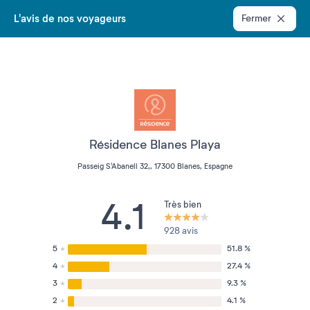
L'avis de nos voyageurs
Fermer
Résidence Blanes Playa
Passeig S'Abanell 32,, 17300 Blanes, Espagne
4.1
Très bien
928 avis
5
51.8 %
4
27.4 %
3
9.3 %
2
4.1 %