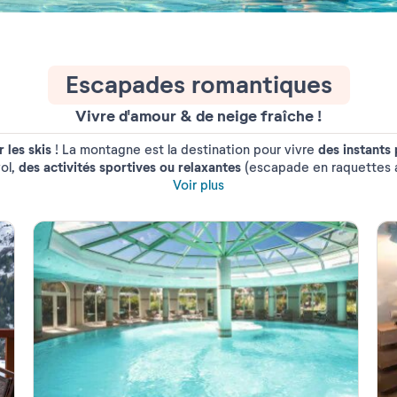
Escapades romantiques
Vivre d'amour & de neige fraîche !
r les skis
des instants 
! La montagne est la destination
pour vivre
des activités sportives ou relaxantes
ol,
(escapade en
raquettes 
 a réuni toutes les conditions pour que le charme opère le temp
Voir plus
déclaration d’amour.