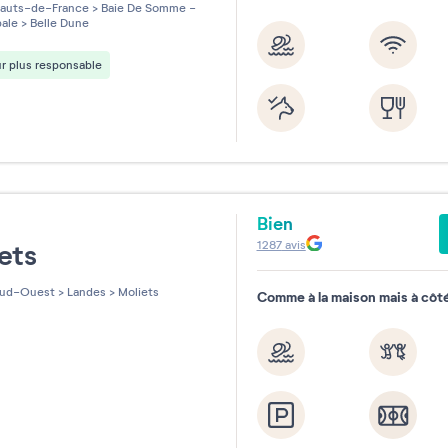
les sur 5
auts-de-France
>
Baie De Somme -
ale
>
Belle Dune
r plus responsable
Bien
e
1287
avis
iets
ud-Ouest
>
Landes
>
Moliets
Comme à la maison mais à côté