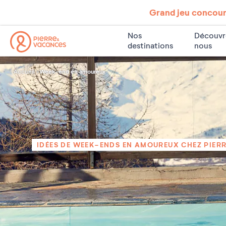
Grand jeu concours
Nos
Découvr
destinations
nous
Week-end en amoureux
Accueil
IDÉES DE WEEK-ENDS EN AMOUREUX CHEZ PIER