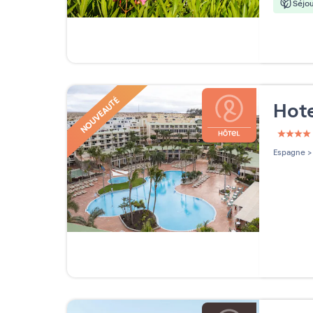
Séjou
NOUVEAUTÉ
Hote
4 étoi
Espagne
>