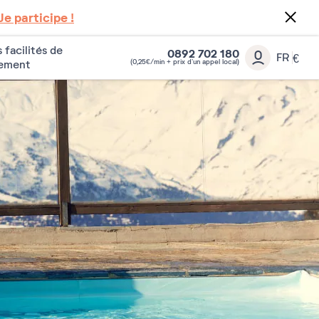
Je participe !
 facilités de
0892 702 180
FR
€
(0,25€/min + prix d’un appel local)
iement