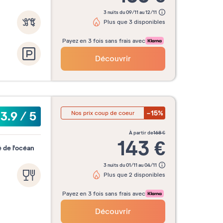
3 nuits du 09/11 au 12/11
Plus que 3 disponibles
Payez en 3 fois sans frais avec
Découvrir
-15%
3.9
/
5
Nos prix coup de coeur
à partir de
168
€
143
€
 de l'océan
3 nuits du 01/11 au 04/11
Plus que 2 disponibles
Payez en 3 fois sans frais avec
Découvrir