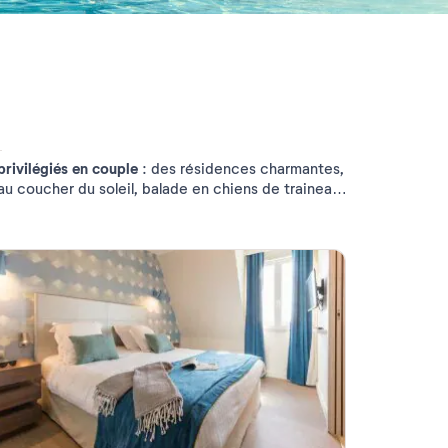
privilégiés en couple
: des résidences charmantes,
au coucher du soleil, balade en chiens de traineau,
d'un court séjour
s
! Plus que des vacances,
une