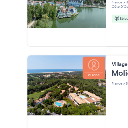
3 étoi
France
>
H
Côte D'Op
Séjou
Villag
Mol
France
>
S