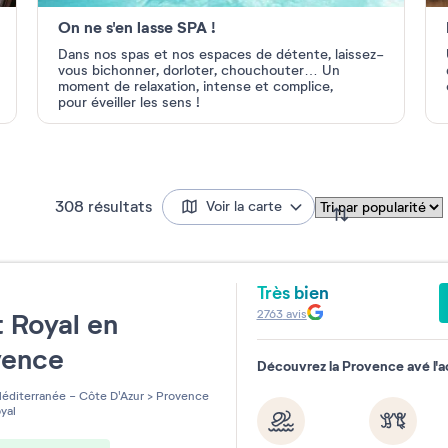
On ne s'en lasse SPA !
Dans nos spas et nos espaces de
détente, laissez-
vous bichonner,
dorloter, chouchouter… Un
moment de
relaxation, intense et complice,
pour
éveiller les sens !
308
résultats
Voir la carte
Très bien
e
2763
avis
 Royal en
vence
Découvrez la Provence avé l'
éditerranée - Côte D'Azur
>
Provence
yal