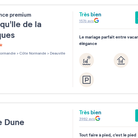
Très bien
ence premium
1576
avis
qu'Ile de la
ques
Le mariage parfait entre vaca
élégance
les sur 5
ormandie
>
Côte Normande
>
Deauville
Très bien
e
3982
avis
le Dune
Tout faire à pied, c'est le pied