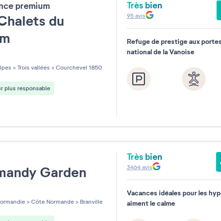
Très bien
ence premium
95
avis
Chalets du
um
Refuge de prestige aux portes
national de la Vanoise
les sur 5
lpes
>
Trois vallées
>
Courchevel 1850
r plus responsable
Très bien
e
3464
avis
mandy Garden
Vacances idéales pour les hyp
les sur 5
ormandie
>
Côte Normande
>
Branville
aiment le calme