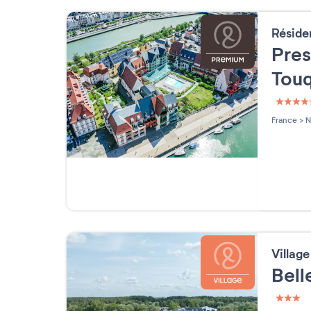
Résid
Pres
Tou
5 étoi
France
>
N
Villag
Bel