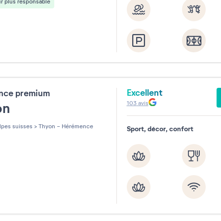
r plus responsable
Excellent
ence premium
103
avis
on
pes suisses
>
Thyon - Hérémence
Sport, décor, confort