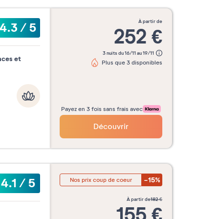
à partir de
4.3
/
5
252
€
3 nuits du 16/11 au 19/11
nces et
Plus que 3 disponibles
Payez en 3 fois sans frais avec
Découvrir
-15%
4.1
/
5
Nos prix coup de coeur
à partir de
182
€
155
€