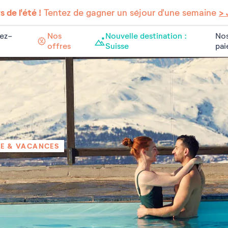
 de l'été !
Tentez de gagner un séjour d'une semaine
> 
ez-
Nos
Nouvelle destination :
Nos
offres
Suisse
pa
RE & VACANCES