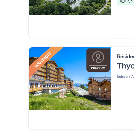
Séjou
NOUVEAUTÉ
Résid
Thy
Suisse
>
Al