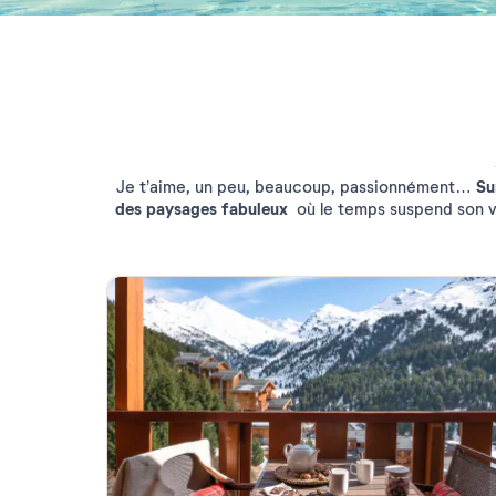
Su
Je t’aime, un peu, beaucoup, passionnément…
des paysages
fabuleux
où le temps suspend son v
massage et soins en duo…)
Pierre & Vacances