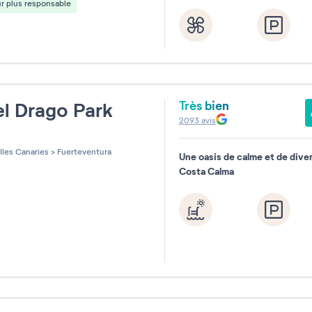
r plus responsable
Très bien
l Drago Park
2093
avis
les sur 5
Iles Canaries
>
Fuerteventura
Une oasis de calme et de dive
Costa Calma