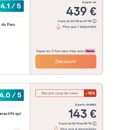
à partir de
4.1
/
5
439
€
3 nuits du 20/08 au 23/08
 du Parc
Plus que 1 disponible
Payez en 3 fois sans frais avec
Découvrir
-15%
4.0
/
5
Nos prix coup de coeur
à partir de
168
€
143
€
eractifs qui
3 nuits du 06/10 au 09/10
Plus que 4 disponibles