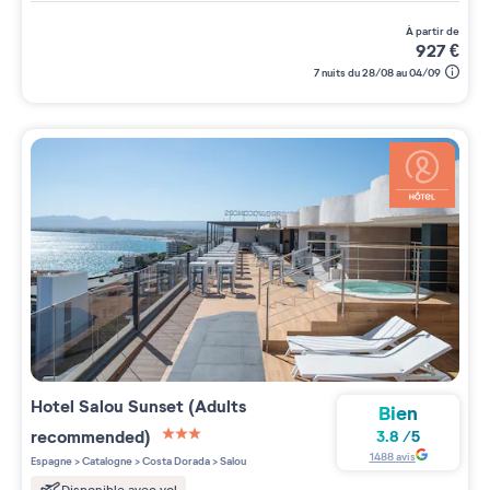
à partir de
927
€
7 nuits du 28/08 au 04/09
Hotel Salou Sunset (Adults
Bien
recommended)
3.8
/
5
3 étoiles sur 5
1488
avis
Espagne
>
Catalogne
>
Costa Dorada
>
Salou
Disponible avec vol