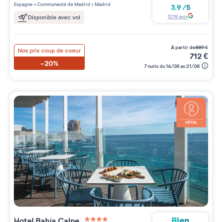
Espagne
>
Communauté de Madrid
>
Madrid
3.9
/
5
1278
avis
Disponible avec vol
à partir de
889
€
Nos prix coup de coeur
712
€
-20%
7 nuits du 14/08 au 21/08
Bien
Hotel Bahía Calpe