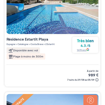
Résidence
Estartit Playa
Très bien
Espagne
>
Catalogne
>
Costa Brava
>
L'Estartit
4.3
/
5
1678
avis
Disponible avec vol
Plage à moins de 300m
à partir de
989
€
7 nuits du 29/08 au 05/09
NOUVEAUTÉ