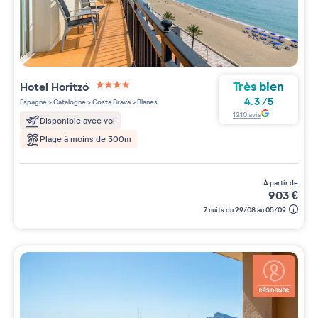
Très bien
Hotel Horitzó
4 étoiles sur 5
4.3
/
5
Espagne
>
Catalogne
>
Costa Brava
>
Blanes
1210
avis
Disponible avec vol
Plage à moins de 300m
à partir de
903
€
7 nuits du 29/08 au 05/09