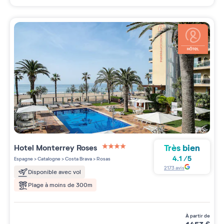
Très bien
Hotel Monterrey Roses
4 étoiles sur 5
4.1
/
5
Espagne
>
Catalogne
>
Costa Brava
>
Rosas
2173
avis
Disponible avec vol
Plage à moins de 300m
à partir de