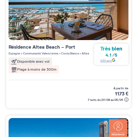
Résidence
Altea Beach - Port
Très bien
Espagne
>
Communauté Valencienne
>
Costa Blanca
>
Altea
4.1
/
5
630
avis
Disponible avec vol
Plage à moins de 300m
à partir de
1173
€
7 nuits du 29/08 au 05/09