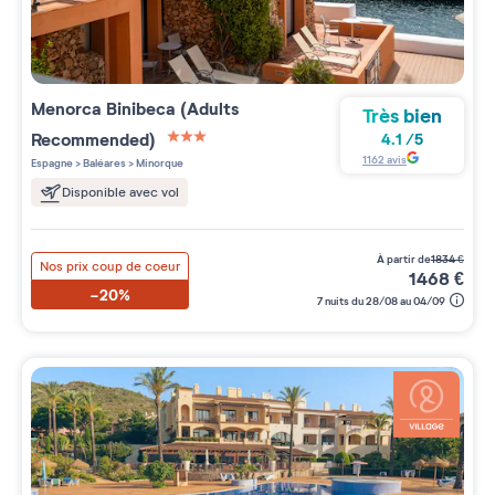
Menorca Binibeca (Adults
Très bien
Recommended)
4.1
/
5
3 étoiles sur 5
1162
avis
Espagne
>
Baléares
>
Minorque
Disponible avec vol
à partir de
1834
€
Nos prix coup de coeur
1468
€
-20%
7 nuits du 28/08 au 04/09