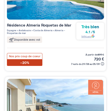
Résidence
Almería Roquetas de Mar
Très bien
Espagne
>
Andalousie
>
Costa de Almería
>
Almeria -
4.1
/
5
Roquetas de mar
1694
avis
Disponible avec vol
à partir de
899
€
Nos prix coup de coeur
720
€
-20%
7 nuits du 29/08 au 05/09