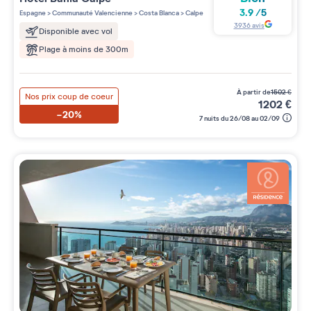
4 étoiles sur 5
3.9
/
5
Espagne
>
Communauté Valencienne
>
Costa Blanca
>
Calpe
3936
avis
Disponible avec vol
Plage à moins de 300m
à partir de
1502
€
Nos prix coup de coeur
1202
€
-20%
7 nuits du 26/08 au 02/09