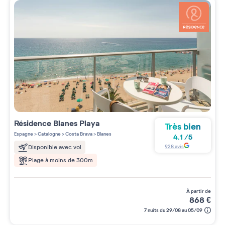
Résidence
Blanes Playa
Très bien
Espagne
>
Catalogne
>
Costa Brava
>
Blanes
4.1
/
5
928
avis
Disponible avec vol
Plage à moins de 300m
à partir de
868
€
7 nuits du 29/08 au 05/09