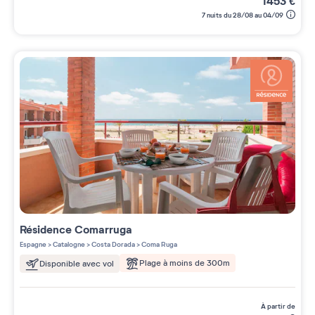
1453
€
7 nuits du 28/08 au 04/09
Résidence
Comarruga
Espagne
>
Catalogne
>
Costa Dorada
>
Coma Ruga
Plage à moins de 300m
Disponible avec vol
à partir de