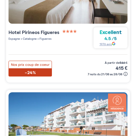
Excellent
Hotel Pirineos Figueres
4 étoiles sur 5
4.5
/
5
Espagne
>
Catalogne
>
Figueres
1976
avis
à partir de
546
€
Nos prix coup de coeur
415
€
-24%
7 nuits du 21/08 au 28/08