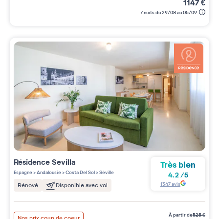
1147
€
7 nuits du 29/08 au 05/09
Résidence
Sevilla
Très bien
Espagne
>
Andalousie
>
Costa Del Sol
>
Séville
4.2
/
5
1347
avis
Rénové
Disponible avec vol
à partir de
525
€
Nos prix coup de coeur