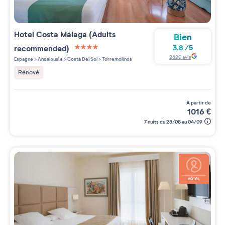
Hotel Costa Málaga (Adults
Bien
recommended)
3.8
/
5
4 étoiles sur 5
2620
avis
Espagne
>
Andalousie
>
Costa Del Sol
>
Torremolinos
Rénové
à partir de
1016
€
7 nuits du 28/08 au 04/09