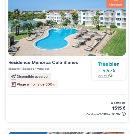
Résidence
Menorca Cala Blanes
Très bien
Espagne
>
Baléares
>
Minorque
4.4
/
5
297
avis
Disponible avec vol
Plage à moins de 300m
à partir de
1515
€
7 nuits du 27/08 au 03/09