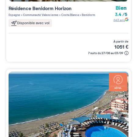
Bien
Résidence
Benidorm Horizon
3.4
/
5
Espagne
>
Communauté Valencienne
>
Costa Blanca
>
Benidorm
643
avis
Disponible avec vol
à partir de
1051
€
7 nuits du 27/08 au 03/09