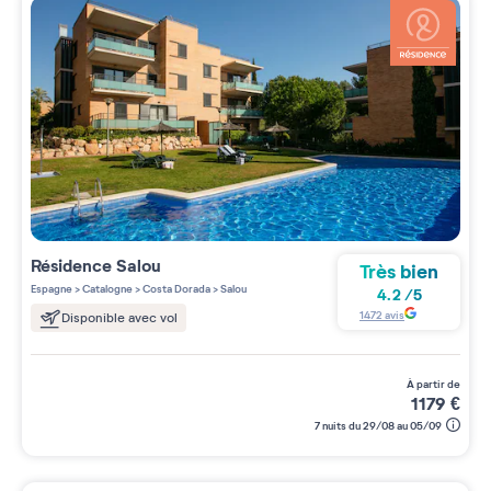
Résidence
Salou
Très bien
Espagne
>
Catalogne
>
Costa Dorada
>
Salou
4.2
/
5
1472
avis
Disponible avec vol
à partir de
1179
€
7 nuits du 29/08 au 05/09