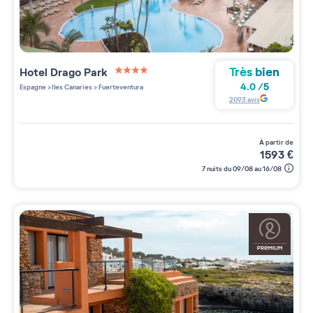
Très bien
Hotel Drago Park
4 étoiles sur 5
4.0
/
5
Espagne
>
Iles Canaries
>
Fuerteventura
2093
avis
à partir de
1593
€
7 nuits du 09/08 au 16/08