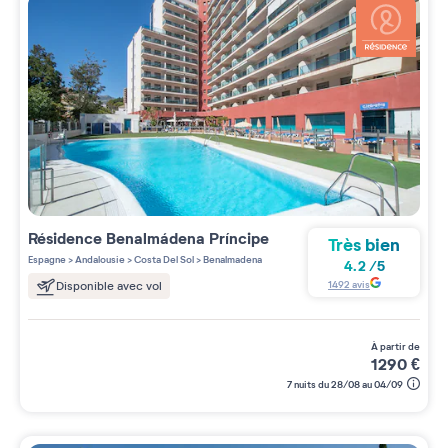
Résidence
Benalmádena Príncipe
Très bien
Espagne
>
Andalousie
>
Costa Del Sol
>
Benalmadena
4.2
/
5
1492
avis
Disponible avec vol
à partir de
1290
€
7 nuits du 28/08 au 04/09