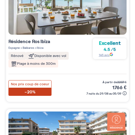
Résidence
Ros Ibiza
Excellent
Espagne
>
Baléares
>
Ibiza
4.5
/
5
145
avis
Rénové
Disponible avec vol
Plage à moins de 300m
à partir de
2207
€
Nos prix coup de coeur
1766
€
-20%
7 nuits du 29/08 au 05/09