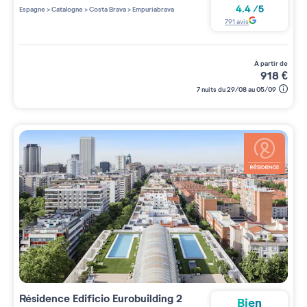
4 étoiles sur 5
4.4
/
5
Espagne
>
Catalogne
>
Costa Brava
>
Empuriabrava
791
avis
à partir de
918
€
7 nuits du 29/08 au 05/09
Résidence
Edificio Eurobuilding 2
Bien