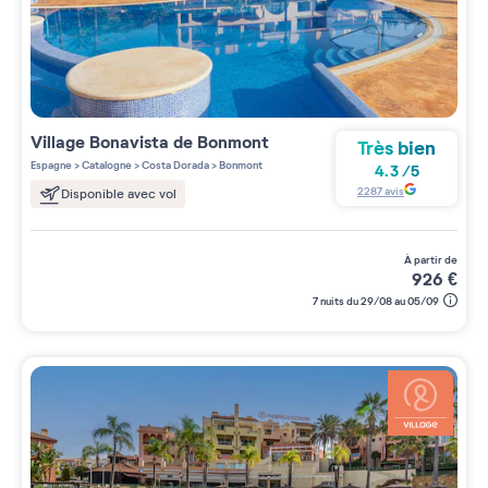
Village
Bonavista de Bonmont
Très bien
Espagne
>
Catalogne
>
Costa Dorada
>
Bonmont
4.3
/
5
2287
avis
Disponible avec vol
à partir de
926
€
7 nuits du 29/08 au 05/09