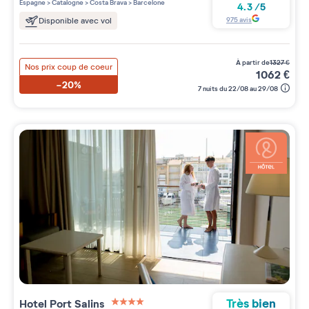
Espagne
>
Catalogne
>
Costa Brava
>
Barcelone
4.3
/
5
975
avis
Disponible avec vol
à partir de
1327
€
Nos prix coup de coeur
1062
€
-20%
7 nuits du 22/08 au 29/08
Très bien
Hotel Port Salins