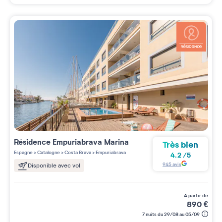
Résidence
Empuriabrava Marina
Très bien
Espagne
>
Catalogne
>
Costa Brava
>
Empuriabrava
4.2
/
5
945
avis
Disponible avec vol
à partir de
890
€
7 nuits du 29/08 au 05/09