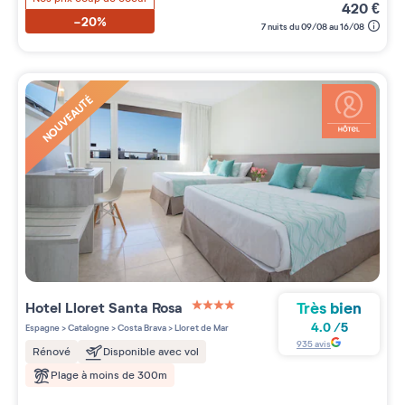
420
€
-20%
7 nuits du 09/08 au 16/08
NOUVEAUTÉ
Très bien
Hotel Lloret Santa Rosa
4 étoiles sur 5
4.0
/
5
Espagne
>
Catalogne
>
Costa Brava
>
Lloret de Mar
935
avis
Rénové
Disponible avec vol
Plage à moins de 300m