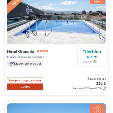
Très bien
Hotel Granada
4 étoiles sur 5
4.3
/
5
Espagne
>
Andalousie
>
Grenade
2426
avis
Disponible avec vol
à partir de
414
€
Nos prix coup de coeur
332
€
-20%
7 nuits du 27/08 au 03/09