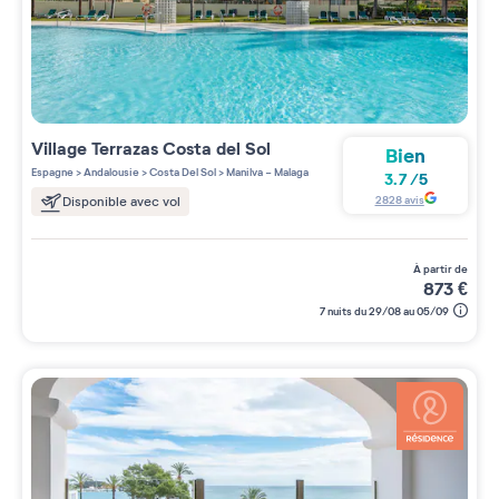
Village
Terrazas Costa del Sol
Bien
Espagne
>
Andalousie
>
Costa Del Sol
>
Manilva - Malaga
3.7
/
5
2828
avis
Disponible avec vol
à partir de
873
€
7 nuits du 29/08 au 05/09