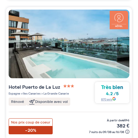
Très bien
Hotel Puerto de La Luz
3 étoiles sur 5
4.2
/
5
Espagne
>
Iles Canaries
>
La Grande Canarie
870
avis
Rénové
Disponible avec vol
à partir de
477
€
Nos prix coup de coeur
382
€
-20%
7 nuits du 09/08 au 16/08