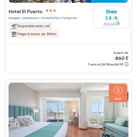
Bien
Hotel El Puerto
3 étoiles sur 5
3.8
/
5
Espagne
>
Andalousie
>
Costa Del Sol
>
Fuengirola
3621
avis
Disponible avec vol
Plage à moins de 300m
à partir de
860
€
7 nuits du 28/08 au 04/09