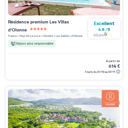
Résidence premium
Les Villas
Excellent
d'Olonne
4.8
/
5
5 étoiles sur 5
412
avis
France
>
Pays De La Loire
>
Vendée
>
Les Sables-d'Olonne
Séjour plus responsable
à partir de
614
€
7 nuits du 31/10 au 07/11