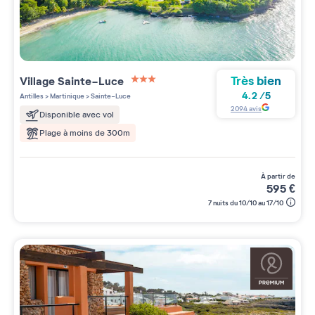
Très bien
Village
Sainte-Luce
3 étoiles sur 5
4.2
/
5
Antilles
>
Martinique
>
Sainte-Luce
2094
avis
Disponible avec vol
Plage à moins de 300m
à partir de
595
€
7 nuits du 10/10 au 17/10