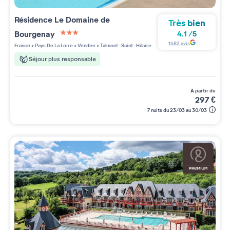
Résidence
Le Domaine de
Très bien
Bourgenay
4.1
/
5
3 étoiles sur 5
1682
avis
France
>
Pays De La Loire
>
Vendée
>
Talmont-Saint-Hilaire
Séjour plus responsable
à partir de
297
€
7 nuits du 23/03 au 30/03