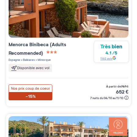
Menorca Binibeca (Adults
Très bien
Recommended)
4.1
/
5
3 étoiles sur 5
1162
avis
Espagne
>
Baléares
>
Minorque
Disponible avec vol
à partir de
767
€
Nos prix coup de coeur
652
€
-15%
7 nuits du 04/10 au 11/10