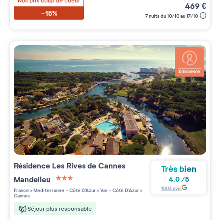
Nos prix coup de coeur
469
€
-15%
7 nuits du 10/10 au 17/10
Résidence
Les Rives de Cannes
Très bien
Mandelieu
4.0
/
5
3 étoiles sur 5
1003
avis
France
>
Méditerranée - Côte D'Azur
>
Var - Côte D'Azur
>
Cannes
Séjour plus responsable