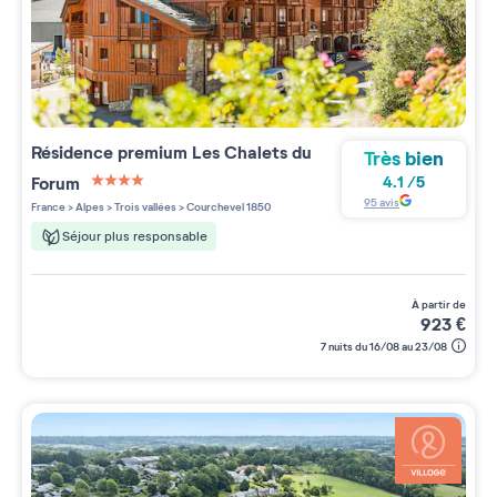
Résidence premium
Les Chalets du
Très bien
Forum
4.1
/
5
4 étoiles sur 5
95
avis
France
>
Alpes
>
Trois vallées
>
Courchevel 1850
Séjour plus responsable
à partir de
923
€
7 nuits du 16/08 au 23/08