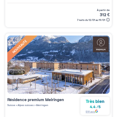
à partir de
312
€
7 nuits du 12/01 au 19/01
NOUVEAUTÉ
Résidence premium
Meiringen
Très bien
Suisse
>
Alpes suisses
>
Meiringen
4.4
/
5
519
avis