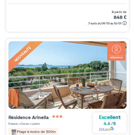
à partir de
848
€
7 nuits du 09/01 au 16/01
NOUVEAUTÉ
Excellent
Résidence
Arinella
3 étoiles sur 5
4.6
/
5
France
>
Corse
>
Lumio
338
avis
Plage à moins de 300m