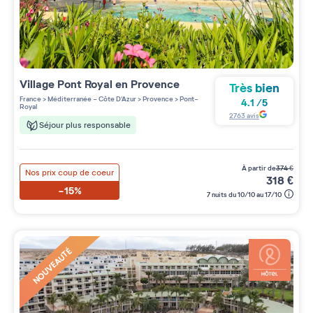
Village
Pont Royal en Provence
Très bien
France
>
Méditerranée - Côte D'Azur
>
Provence
>
Pont-
4.1
/
5
Royal
2763
avis
Séjour plus responsable
à partir de
374
€
Nos prix coup de coeur
318
€
-15%
7 nuits du 10/10 au 17/10
NOUVEAUTÉ