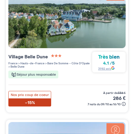
Très bien
Village
Belle Dune
3 étoiles sur 5
4.1
/
5
France
>
Hauts-de-France
>
Baie De Somme - Côte D'Opale
>
Belle Dune
3982
avis
Séjour plus responsable
à partir de
336
€
Nos prix coup de coeur
286
€
-15%
7 nuits du 09/10 au 16/10