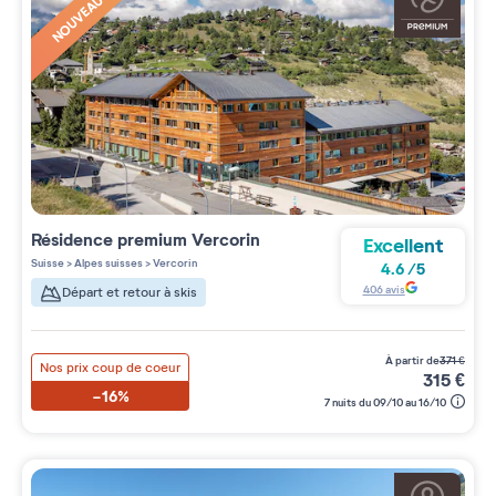
NOUVEAUTÉ
Résidence premium
Vercorin
Excellent
Suisse
>
Alpes suisses
>
Vercorin
4.6
/
5
406
avis
Départ et retour à skis
à partir de
371
€
Nos prix coup de coeur
315
€
-16%
7 nuits du 09/10 au 16/10