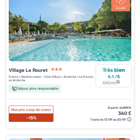
Très bien
Village
Le Rouret
3 étoiles sur 5
4.1
/
5
France
>
Méditerranée - Côte D'Azur
>
Ardèche
>
Le Rouret
en Ardèche
2242
avis
Séjour plus responsable
à partir de
399
€
Nos prix coup de coeur
340
€
-15%
7 nuits du 13/09 au 20/09