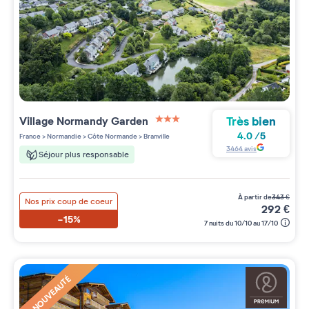
Très bien
Village
Normandy Garden
3 étoiles sur 5
4.0
/
5
France
>
Normandie
>
Côte Normande
>
Branville
3464
avis
Séjour plus responsable
à partir de
343
€
Nos prix coup de coeur
292
€
-15%
7 nuits du 10/10 au 17/10
NOUVEAUTÉ