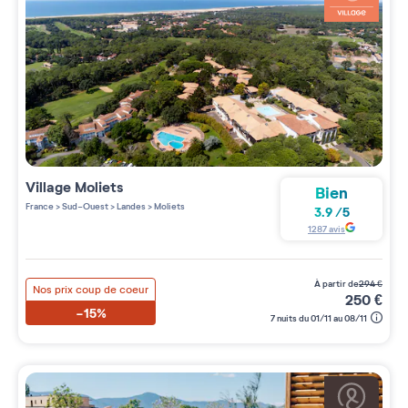
Village
Moliets
Bien
France
>
Sud-Ouest
>
Landes
>
Moliets
3.9
/
5
1287
avis
à partir de
294
€
Nos prix coup de coeur
250
€
-15%
7 nuits du 01/11 au 08/11