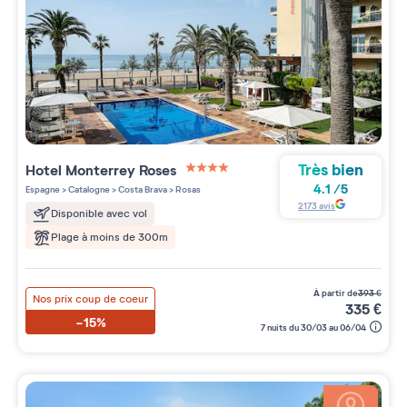
Très bien
Hotel Monterrey Roses
4 étoiles sur 5
4.1
/
5
Espagne
>
Catalogne
>
Costa Brava
>
Rosas
2173
avis
Disponible avec vol
Plage à moins de 300m
à partir de
393
€
Nos prix coup de coeur
335
€
-15%
7 nuits du 30/03 au 06/04