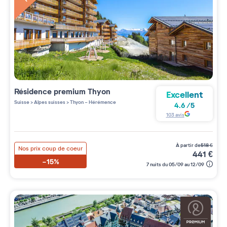
Résidence premium
Thyon
Excellent
Suisse
>
Alpes suisses
>
Thyon - Hérémence
4.6
/
5
103
avis
à partir de
518
€
Nos prix coup de coeur
441
€
-15%
7 nuits du 05/09 au 12/09