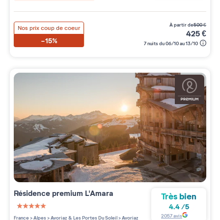
à partir de
500
€
Nos prix coup de coeur
425
€
-15%
7 nuits du 06/10 au 13/10
Résidence premium
L'Amara
Très bien
4.4
/
5
5 étoiles sur 5
2057
avis
France
>
Alpes
>
Avoriaz & Les Portes Du Soleil
>
Avoriaz