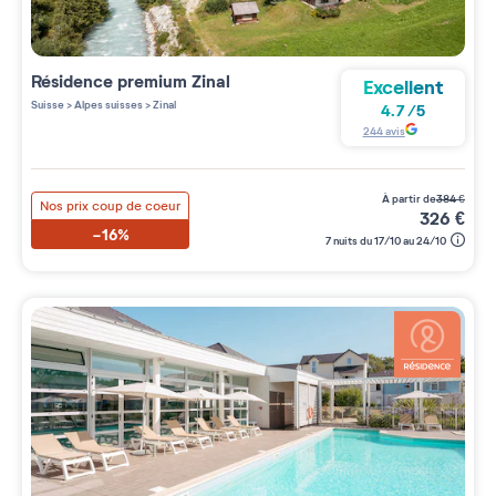
Résidence premium
Zinal
Excellent
Suisse
>
Alpes suisses
>
Zinal
4.7
/
5
244
avis
à partir de
384
€
Nos prix coup de coeur
326
€
-16%
7 nuits du 17/10 au 24/10