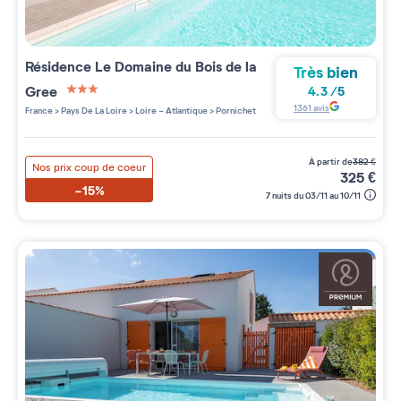
Résidence
Le Domaine du Bois de la
Très bien
Gree
4.3
/
5
3 étoiles sur 5
1361
avis
France
>
Pays De La Loire
>
Loire - Atlantique
>
Pornichet
à partir de
382
€
Nos prix coup de coeur
325
€
-15%
7 nuits du 03/11 au 10/11