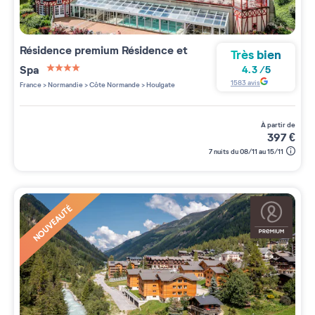
Résidence premium
Résidence et
Très bien
Spa
4.3
/
5
4 étoiles sur 5
1583
avis
France
>
Normandie
>
Côte Normande
>
Houlgate
à partir de
397
€
7 nuits du 08/11 au 15/11
NOUVEAUTÉ