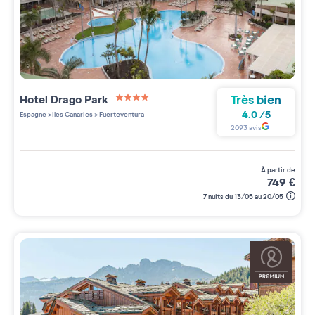
Très bien
Hotel Drago Park
4 étoiles sur 5
4.0
/
5
Espagne
>
Iles Canaries
>
Fuerteventura
2093
avis
à partir de
749
€
7 nuits du 13/05 au 20/05