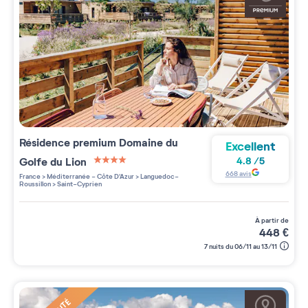
Résidence premium
Domaine du
Excellent
Golfe du Lion
4.8
/
5
4 étoiles sur 5
668
avis
France
>
Méditerranée - Côte D'Azur
>
Languedoc-
Roussillon
>
Saint-Cyprien
à partir de
448
€
7 nuits du 06/11 au 13/11