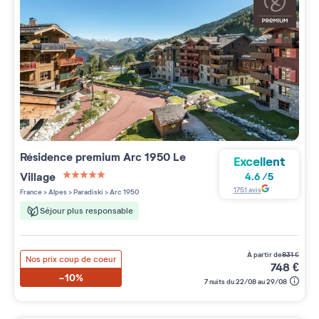
Résidence premium
Arc 1950 Le
Excellent
Village
4.6
/
5
5 étoiles sur 5
1751
avis
France
>
Alpes
>
Paradiski
>
Arc 1950
Séjour plus responsable
à partir de
831
€
Nos prix coup de coeur
748
€
-10%
7 nuits du 22/08 au 29/08