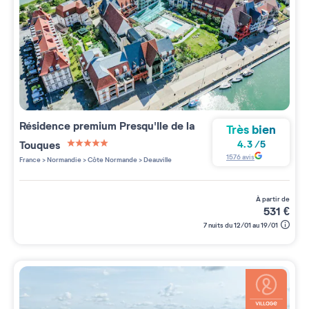
Résidence premium
Presqu'Ile de la
Très bien
Touques
4.3
/
5
5 étoiles sur 5
1576
avis
France
>
Normandie
>
Côte Normande
>
Deauville
à partir de
531
€
7 nuits du 12/01 au 19/01