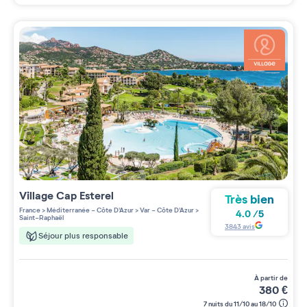
Village
Cap Esterel
Très bien
France
>
Méditerranée - Côte D'Azur
>
Var - Côte D'Azur
>
4.0
/
5
Saint-Raphaël
3843
avis
Séjour plus responsable
à partir de
380
€
7 nuits du 11/10 au 18/10