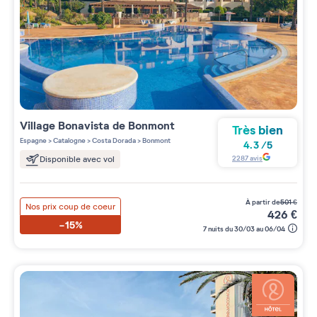
Village
Bonavista de Bonmont
Très bien
Espagne
>
Catalogne
>
Costa Dorada
>
Bonmont
4.3
/
5
2287
avis
Disponible avec vol
à partir de
501
€
Nos prix coup de coeur
426
€
-15%
7 nuits du 30/03 au 06/04