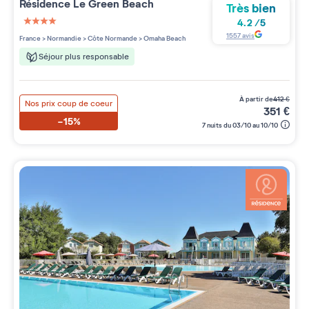
Résidence
Le Green Beach
Très bien
4.2
/
5
4 étoiles sur 5
1557
avis
France
>
Normandie
>
Côte Normande
>
Omaha Beach
Séjour plus responsable
à partir de
412
€
Nos prix coup de coeur
351
€
-15%
7 nuits du 03/10 au 10/10