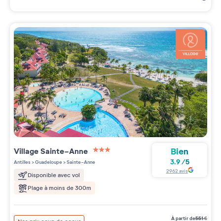
Bien
Village
Sainte-Anne
3 étoiles sur 5
3.9
/
5
Antilles
>
Guadeloupe
>
Sainte-Anne
2962
avis
Disponible avec vol
Plage à moins de 300m
à partir de
551
€