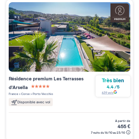
Résidence premium
Les Terrasses
Très bien
d'Arsella
4.4
/
5
5 étoiles sur 5
439
avis
France
>
Corse
>
Porto Vecchio
Disponible avec vol
à partir de
455
€
7 nuits du 16/10 au 23/10