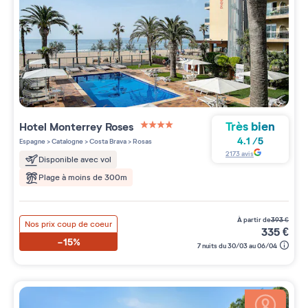
Très bien
Hotel Monterrey Roses
4 étoiles sur 5
4.1
/
5
Espagne
>
Catalogne
>
Costa Brava
>
Rosas
2173
avis
Disponible avec vol
Plage à moins de 300m
à partir de
393
€
Nos prix coup de coeur
335
€
-15%
7 nuits du 30/03 au 06/04