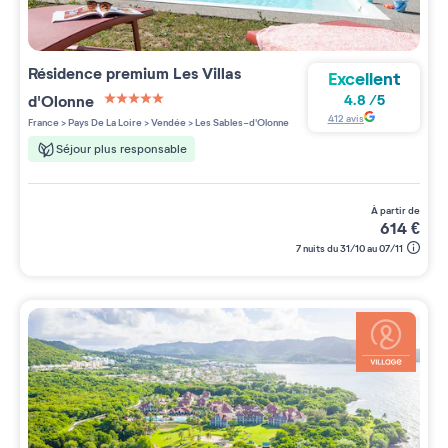
Résidence premium
Les Villas
Excellent
d'Olonne
4.8
/
5
5 étoiles sur 5
412
avis
France
>
Pays De La Loire
>
Vendée
>
Les Sables-d'Olonne
Séjour plus responsable
à partir de
614
€
7 nuits du 31/10 au 07/11