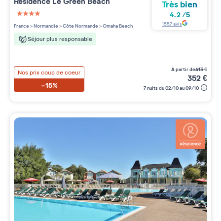
Résidence
Le Green Beach
Très bien
4.2
/
5
4 étoiles sur 5
1557
avis
France
>
Normandie
>
Côte Normande
>
Omaha Beach
Séjour plus responsable
à partir de
413
€
Nos prix coup de coeur
352
€
-15%
7 nuits du 02/10 au 09/10