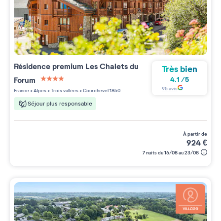
Résidence premium
Les Chalets du
Très bien
Forum
4.1
/
5
4 étoiles sur 5
95
avis
France
>
Alpes
>
Trois vallées
>
Courchevel 1850
Séjour plus responsable
à partir de
924
€
7 nuits du 16/08 au 23/08