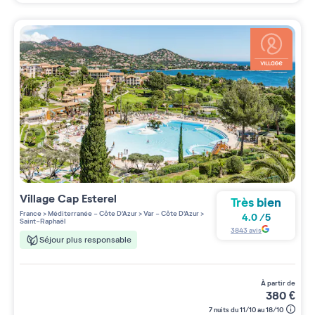
Village
Cap Esterel
Très bien
France
>
Méditerranée - Côte D'Azur
>
Var - Côte D'Azur
>
4.0
/
5
Saint-Raphaël
3843
avis
Séjour plus responsable
à partir de
380
€
7 nuits du 11/10 au 18/10