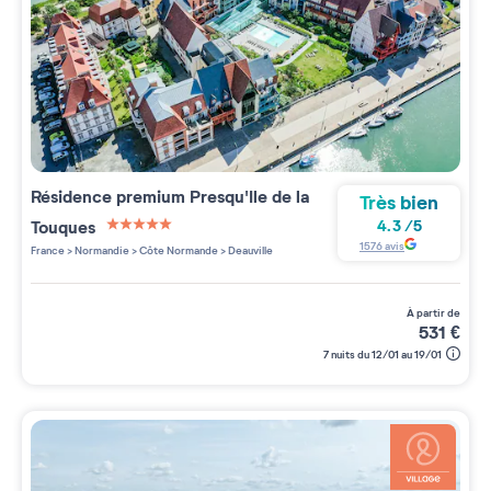
Résidence premium
Presqu'Ile de la
Très bien
Touques
4.3
/
5
5 étoiles sur 5
1576
avis
France
>
Normandie
>
Côte Normande
>
Deauville
à partir de
531
€
7 nuits du 12/01 au 19/01