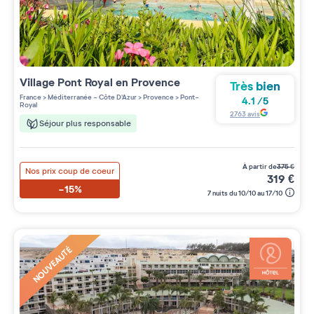
Village
Pont Royal en Provence
Très bien
France
>
Méditerranée - Côte D'Azur
>
Provence
>
Pont-
4.1
/
5
Royal
2763
avis
Séjour plus responsable
à partir de
375
€
Nos prix coup de coeur
319
€
-15%
7 nuits du 10/10 au 17/10
NOUVEAUTÉ