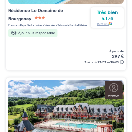
Résidence
Le Domaine de
Très bien
Bourgenay
4.1
/
5
3 étoiles sur 5
1682
avis
France
>
Pays De La Loire
>
Vendée
>
Talmont-Saint-Hilaire
Séjour plus responsable
à partir de
297
€
7 nuits du 23/03 au 30/03