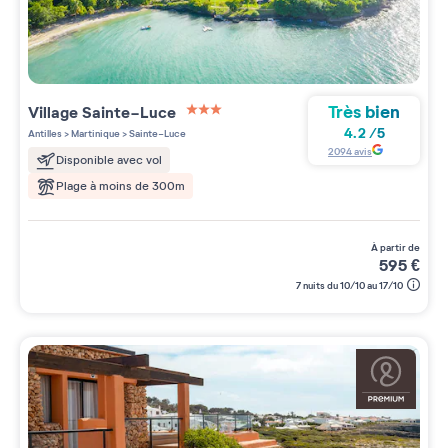
Très bien
Village
Sainte-Luce
3 étoiles sur 5
4.2
/
5
Antilles
>
Martinique
>
Sainte-Luce
2094
avis
Disponible avec vol
Plage à moins de 300m
à partir de
595
€
7 nuits du 10/10 au 17/10