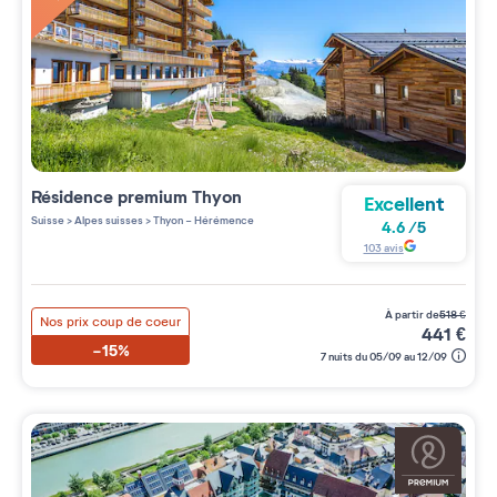
Résidence premium
Thyon
Excellent
Suisse
>
Alpes suisses
>
Thyon - Hérémence
4.6
/
5
103
avis
à partir de
518
€
Nos prix coup de coeur
441
€
-15%
7 nuits du 05/09 au 12/09