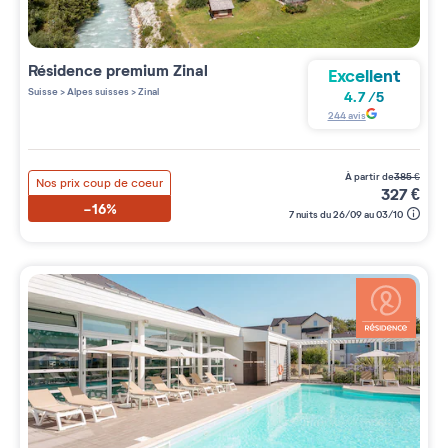
Résidence premium
Zinal
Excellent
Suisse
>
Alpes suisses
>
Zinal
4.7
/
5
244
avis
à partir de
385
€
Nos prix coup de coeur
327
€
-16%
7 nuits du 26/09 au 03/10