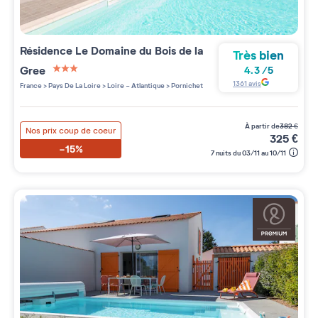
Résidence
Le Domaine du Bois de la
Très bien
Gree
4.3
/
5
3 étoiles sur 5
1361
avis
France
>
Pays De La Loire
>
Loire - Atlantique
>
Pornichet
à partir de
382
€
Nos prix coup de coeur
325
€
-15%
7 nuits du 03/11 au 10/11