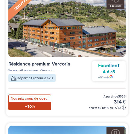
NOUVEAUTÉ
Résidence premium
Vercorin
Excellent
Suisse
>
Alpes suisses
>
Vercorin
4.6
/
5
406
avis
Départ et retour à skis
à partir de
370
€
Nos prix coup de coeur
314
€
-16%
7 nuits du 10/10 au 17/10