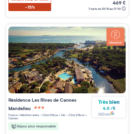
469
€
-15%
7 nuits du 10/10 au 17/10
Résidence
Les Rives de Cannes
Très bien
Mandelieu
4.0
/
5
3 étoiles sur 5
1003
avis
France
>
Méditerranée - Côte D'Azur
>
Var - Côte D'Azur
>
Cannes
Séjour plus responsable