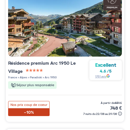
Résidence premium
Arc 1950 Le
Excellent
Village
4.6
/
5
5 étoiles sur 5
1751
avis
France
>
Alpes
>
Paradiski
>
Arc 1950
Séjour plus responsable
à partir de
831
€
Nos prix coup de coeur
748
€
-10%
7 nuits du 22/08 au 29/08