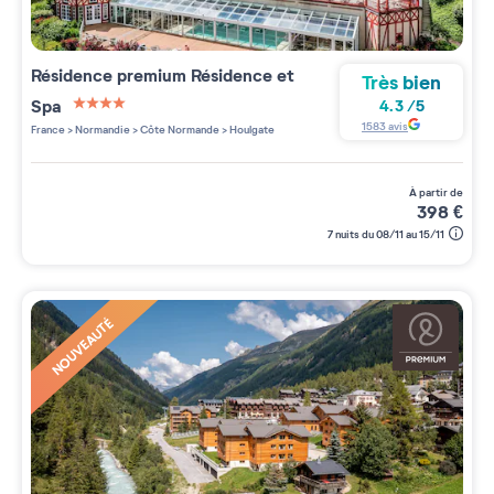
Résidence premium
Résidence et
Très bien
Spa
4.3
/
5
4 étoiles sur 5
1583
avis
France
>
Normandie
>
Côte Normande
>
Houlgate
à partir de
398
€
7 nuits du 08/11 au 15/11
NOUVEAUTÉ