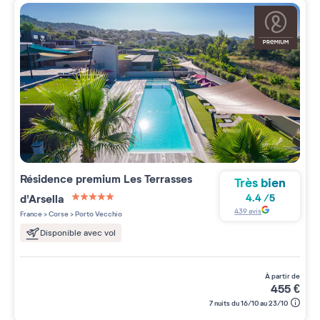
Résidence premium
Les Terrasses
Très bien
d'Arsella
4.4
/
5
5 étoiles sur 5
439
avis
France
>
Corse
>
Porto Vecchio
Disponible avec vol
à partir de
455
€
7 nuits du 16/10 au 23/10