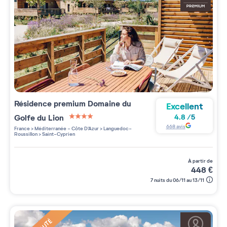
Résidence premium
Domaine du
Excellent
Golfe du Lion
4.8
/
5
4 étoiles sur 5
668
avis
France
>
Méditerranée - Côte D'Azur
>
Languedoc-
Roussillon
>
Saint-Cyprien
à partir de
448
€
7 nuits du 06/11 au 13/11