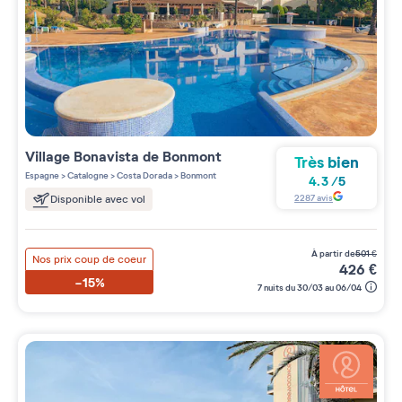
Village
Bonavista de Bonmont
Très bien
Espagne
>
Catalogne
>
Costa Dorada
>
Bonmont
4.3
/
5
2287
avis
Disponible avec vol
à partir de
501
€
Nos prix coup de coeur
426
€
-15%
7 nuits du 30/03 au 06/04