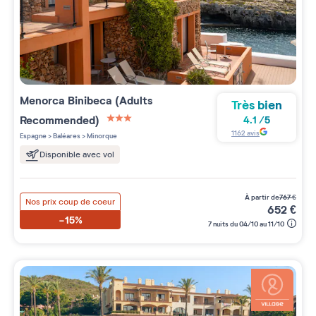
Menorca Binibeca (Adults
Très bien
Recommended)
4.1
/
5
3 étoiles sur 5
1162
avis
Espagne
>
Baléares
>
Minorque
Disponible avec vol
à partir de
767
€
Nos prix coup de coeur
652
€
-15%
7 nuits du 04/10 au 11/10