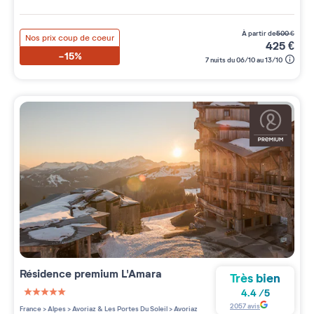
à partir de
500
€
Nos prix coup de coeur
425
€
-15%
7 nuits du 06/10 au 13/10
Résidence premium
L'Amara
Très bien
4.4
/
5
5 étoiles sur 5
2057
avis
France
>
Alpes
>
Avoriaz & Les Portes Du Soleil
>
Avoriaz