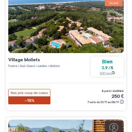
Village
Moliets
Bien
France
>
Sud-Ouest
>
Landes
>
Moliets
3.9
/
5
1287
avis
à partir de
294
€
Nos prix coup de coeur
250
€
-15%
7 nuits du 01/11 au 08/11