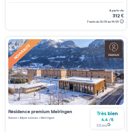
à partir de
312
€
7 nuits du 12/01 au 19/01
NOUVEAUTÉ
Résidence premium
Meiringen
Très bien
Suisse
>
Alpes suisses
>
Meiringen
4.4
/
5
519
avis