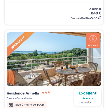
à partir de
848
€
7 nuits du 09/01 au 16/01
NOUVEAUTÉ
Excellent
Résidence
Arinella
3 étoiles sur 5
4.6
/
5
France
>
Corse
>
Lumio
338
avis
Plage à moins de 300m