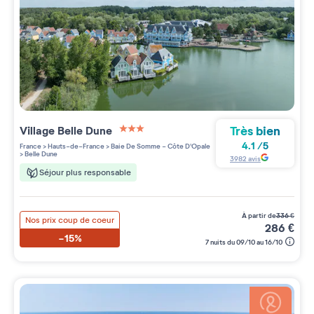
Très bien
Village
Belle Dune
3 étoiles sur 5
4.1
/
5
France
>
Hauts-de-France
>
Baie De Somme - Côte D'Opale
>
Belle Dune
3982
avis
Séjour plus responsable
à partir de
336
€
Nos prix coup de coeur
286
€
-15%
7 nuits du 09/10 au 16/10