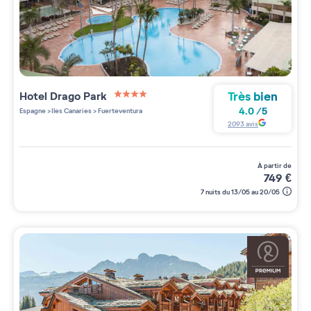
Très bien
Hotel Drago Park
4 étoiles sur 5
4.0
/
5
Espagne
>
Iles Canaries
>
Fuerteventura
2093
avis
à partir de
749
€
7 nuits du 13/05 au 20/05