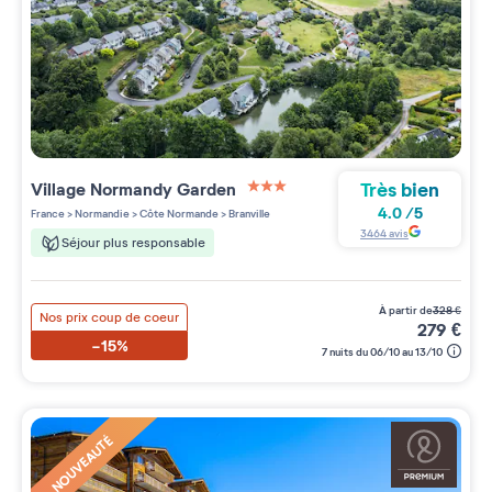
Très bien
Village
Normandy Garden
3 étoiles sur 5
4.0
/
5
France
>
Normandie
>
Côte Normande
>
Branville
3464
avis
Séjour plus responsable
à partir de
328
€
Nos prix coup de coeur
279
€
-15%
7 nuits du 06/10 au 13/10
NOUVEAUTÉ