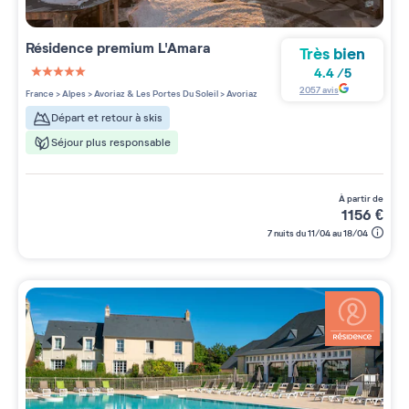
Résidence premium
L'Amara
Très bien
4.4
/
5
5 étoiles sur 5
2057
avis
France
>
Alpes
>
Avoriaz & Les Portes Du Soleil
>
Avoriaz
Départ et retour à skis
Séjour plus responsable
à partir de
1156
€
7 nuits du 11/04 au 18/04