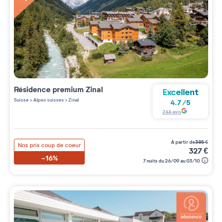
Résidence premium
Zinal
Excellent
Suisse
>
Alpes suisses
>
Zinal
4.7
/
5
244
avis
à partir de
385
€
Nos prix coup de coeur
327
€
-16%
7 nuits du 26/09 au 03/10