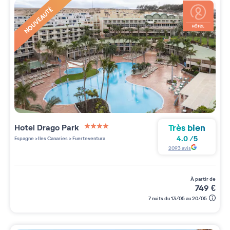
NOUVEAUTÉ
Très bien
Hotel Drago Park
4 étoiles sur 5
4.0
/
5
Espagne
>
Iles Canaries
>
Fuerteventura
2093
avis
à partir de
749
€
7 nuits du 13/05 au 20/05