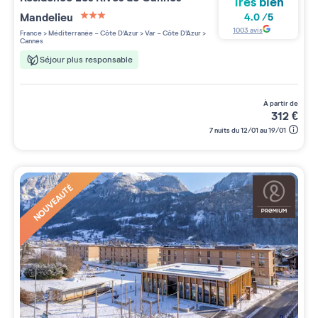
Très bien
Mandelieu
4.0
/
5
3 étoiles sur 5
1003
avis
France
>
Méditerranée - Côte D'Azur
>
Var - Côte D'Azur
>
Cannes
Séjour plus responsable
à partir de
312
€
7 nuits du 12/01 au 19/01
NOUVEAUTÉ