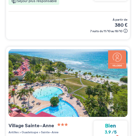
Séjour plus responsable
à partir de
380
€
7 nuits du 11/10 au 18/10
Bien
Village
Sainte-Anne
3 étoiles sur 5
3.9
/
5
Antilles
>
Guadeloupe
>
Sainte-Anne