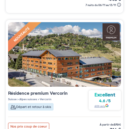
7 nuits du 06/11 au 13/11
NOUVEAUTÉ
Résidence premium
Vercorin
Excellent
Suisse
>
Alpes suisses
>
Vercorin
4.6
/
5
406
avis
Départ et retour à skis
à partir de
370
€
Nos prix coup de coeur