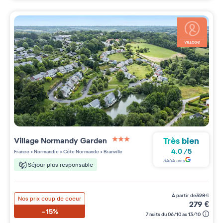
Très bien
Village
Normandy Garden
3 étoiles sur 5
4.0
/
5
France
>
Normandie
>
Côte Normande
>
Branville
3464
avis
Séjour plus responsable
à partir de
328
€
Nos prix coup de coeur
279
€
-15%
7 nuits du 06/10 au 13/10