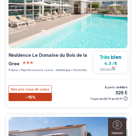
Résidence
Le Domaine du Bois de la
Très bien
Gree
4.3
/
5
3 étoiles sur 5
1361
avis
France
>
Pays De La Loire
>
Loire - Atlantique
>
Pornichet
à partir de
382
€
Nos prix coup de coeur
325
€
-15%
7 nuits du 03/11 au 10/11