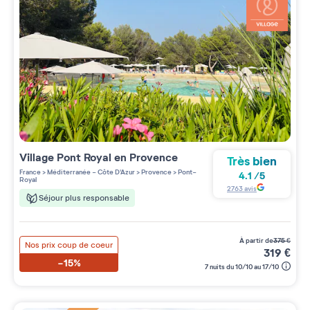
Village
Pont Royal en Provence
Très bien
France
>
Méditerranée - Côte D'Azur
>
Provence
>
Pont-
4.1
/
5
Royal
2763
avis
Séjour plus responsable
à partir de
375
€
Nos prix coup de coeur
319
€
-15%
7 nuits du 10/10 au 17/10