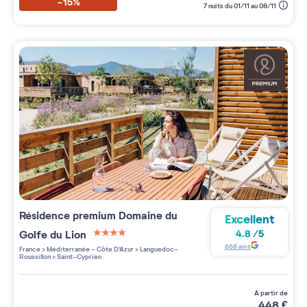
-15%
7 nuits du 01/11 au 08/11
Résidence premium
Domaine du
Excellent
Golfe du Lion
4.8
/
5
4 étoiles sur 5
668
avis
France
>
Méditerranée - Côte D'Azur
>
Languedoc-
Roussillon
>
Saint-Cyprien
à partir de
448
€