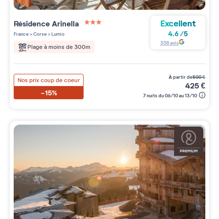
Excellent
Résidence
Arinella
3 étoiles sur 5
4.6
/
5
France
>
Corse
>
Lumio
338
avis
Plage à moins de 300m
à partir de
500
€
Nos prix coup de coeur
425
€
-15%
7 nuits du 06/10 au 13/10