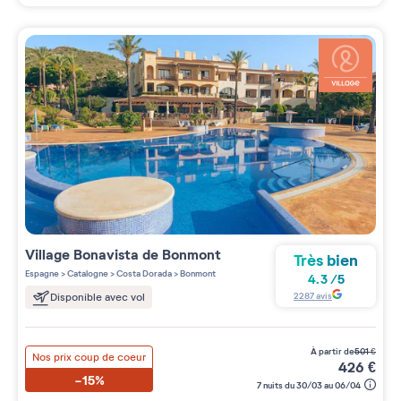
Village
Bonavista de Bonmont
Très bien
Espagne
>
Catalogne
>
Costa Dorada
>
Bonmont
4.3
/
5
2287
avis
Disponible avec vol
à partir de
501
€
Nos prix coup de coeur
426
€
-15%
7 nuits du 30/03 au 06/04