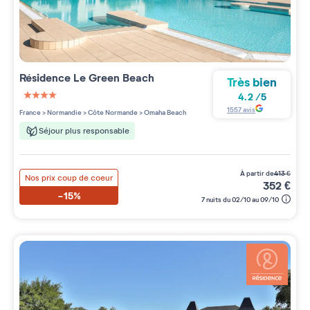
Résidence
Le Green Beach
Très bien
4.2
/
5
4 étoiles sur 5
1557
avis
France
>
Normandie
>
Côte Normande
>
Omaha Beach
Séjour plus responsable
à partir de
413
€
Nos prix coup de coeur
352
€
-15%
7 nuits du 02/10 au 09/10