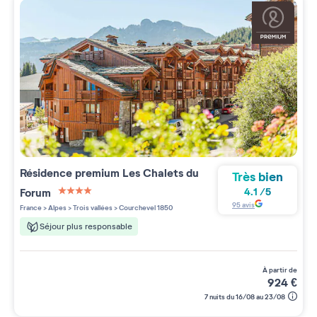
Résidence premium
Les Chalets du
Très bien
Forum
4.1
/
5
4 étoiles sur 5
95
avis
France
>
Alpes
>
Trois vallées
>
Courchevel 1850
Séjour plus responsable
à partir de
924
€
7 nuits du 16/08 au 23/08