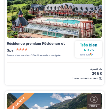
Résidence premium
Résidence et
Très bien
Spa
4.3
/
5
4 étoiles sur 5
1583
avis
France
>
Normandie
>
Côte Normande
>
Houlgate
à partir de
398
€
7 nuits du 08/11 au 15/11
NOUVEAUTÉ