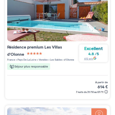
Résidence premium
Les Villas
Excellent
d'Olonne
4.8
/
5
5 étoiles sur 5
412
avis
France
>
Pays De La Loire
>
Vendée
>
Les Sables-d'Olonne
Séjour plus responsable
à partir de
614
€
7 nuits du 31/10 au 07/11