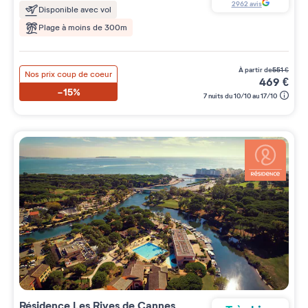
2962
avis
Disponible avec vol
Plage à moins de 300m
à partir de
551
€
Nos prix coup de coeur
469
€
-15%
7 nuits du 10/10 au 17/10
Résidence
Les Rives de Cannes