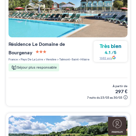
Résidence
Le Domaine de
Très bien
Bourgenay
4.1
/
5
3 étoiles sur 5
1682
avis
France
>
Pays De La Loire
>
Vendée
>
Talmont-Saint-Hilaire
Séjour plus responsable
à partir de
297
€
7 nuits du 23/03 au 30/03