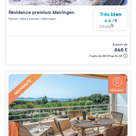
Résidence premium
Meiringen
Très bien
Suisse
>
Alpes suisses
>
Meiringen
4.4
/
5
519
avis
à partir de
848
€
7 nuits du 09/01 au 16/01
NOUVEAUTÉ