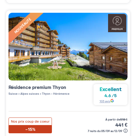
NOUVEAUTÉ
Résidence premium
Thyon
Excellent
Suisse
>
Alpes suisses
>
Thyon - Hérémence
4.6
/
5
103
avis
à partir de
518
€
Nos prix coup de coeur
441
€
-15%
7 nuits du 05/09 au 12/09