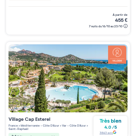
à partir de
455
€
7 nuits du 16/10 au 23/10
Village
Cap Esterel
Très bien
France
>
Méditerranée - Côte D'Azur
>
Var - Côte D'Azur
>
4.0
/
5
Saint-Raphaël
3843
avis