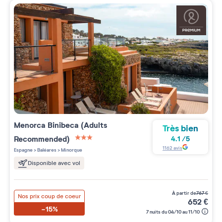
Menorca Binibeca (Adults
Très bien
Recommended)
4.1
/
5
3 étoiles sur 5
1162
avis
Espagne
>
Baléares
>
Minorque
Disponible avec vol
à partir de
767
€
Nos prix coup de coeur
652
€
-15%
7 nuits du 04/10 au 11/10