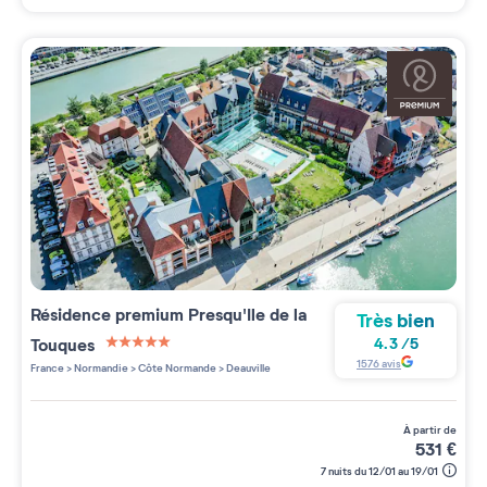
Résidence premium
Presqu'Ile de la
Très bien
Touques
4.3
/
5
5 étoiles sur 5
1576
avis
France
>
Normandie
>
Côte Normande
>
Deauville
à partir de
531
€
7 nuits du 12/01 au 19/01