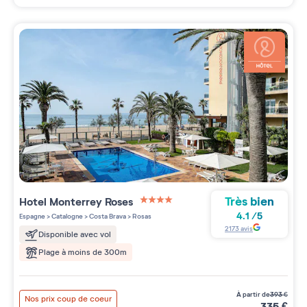
Très bien
Hotel Monterrey Roses
4 étoiles sur 5
4.1
/
5
Espagne
>
Catalogne
>
Costa Brava
>
Rosas
2173
avis
Disponible avec vol
Plage à moins de 300m
à partir de
393
€
Nos prix coup de coeur
335
€