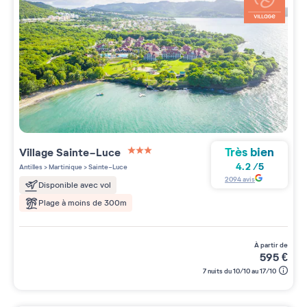
Très bien
Village
Sainte-Luce
3 étoiles sur 5
4.2
/
5
Antilles
>
Martinique
>
Sainte-Luce
2094
avis
Disponible avec vol
Plage à moins de 300m
à partir de
595
€
7 nuits du 10/10 au 17/10