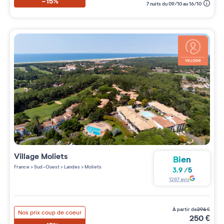
-15%
7 nuits du 09/10 au 16/10
Village
Moliets
Bien
France
>
Sud-Ouest
>
Landes
>
Moliets
3.9
/
5
1287
avis
à partir de
294
€
Nos prix coup de coeur
250
€