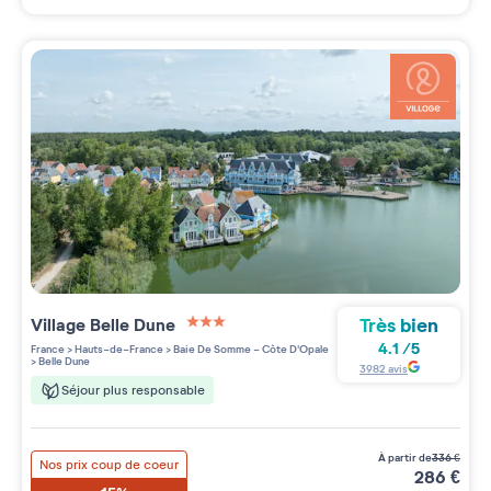
Très bien
Village
Belle Dune
3 étoiles sur 5
4.1
/
5
France
>
Hauts-de-France
>
Baie De Somme - Côte D'Opale
>
Belle Dune
3982
avis
Séjour plus responsable
à partir de
336
€
Nos prix coup de coeur
286
€