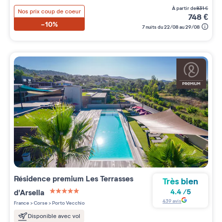
à partir de
831
€
Nos prix coup de coeur
748
€
-10%
7 nuits du 22/08 au 29/08
Résidence premium
Les Terrasses
Très bien
d'Arsella
4.4
/
5
5 étoiles sur 5
439
avis
France
>
Corse
>
Porto Vecchio
Disponible avec vol