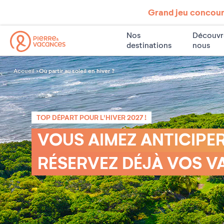
Grand jeu concours
Nos
Découvr
destinations
nous
Où partir au soleil en hiver ?
Accueil
TOP DÉPART POUR L'HIVER 2027 !
VOUS AIMEZ ANTICIPER
RÉSERVEZ DÉJÀ VOS V