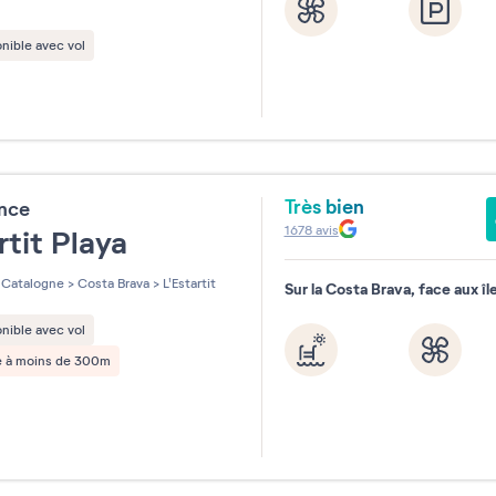
nible avec vol
Très bien
ence
1678
avis
rtit Playa
Catalogne
>
Costa Brava
>
L'Estartit
Sur la Costa Brava, face aux î
nible avec vol
e à moins de 300m