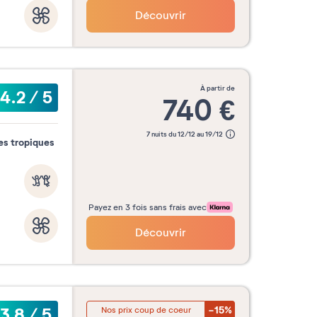
Découvrir
à partir de
4.2
/
5
740
€
7 nuits du 12/12 au 19/12
es tropiques
Payez en 3 fois sans frais avec
Découvrir
-15%
3.8
/
5
Nos prix coup de coeur