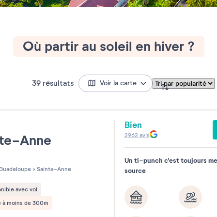
Où partir au soleil en hiver ?
39
résultats
Voir la carte
Bien
e
2962
avis
nte-Anne
Un ti-punch c'est toujours meil
les sur 5
Guadeloupe
>
Sainte-Anne
source
nible avec vol
e à moins de 300m