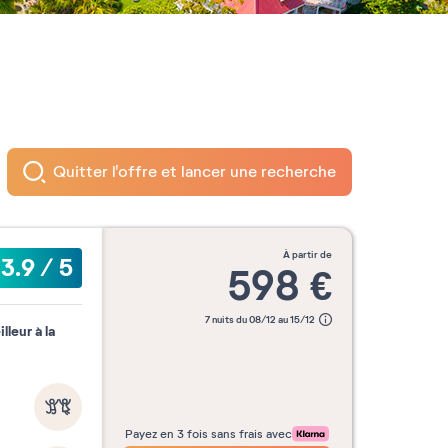
Quitter l'offre et lancer une recherche
à partir de
3.9
/
5
598
€
7 nuits du 08/12 au 15/12
leur à la
Payez en 3 fois sans frais avec