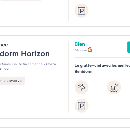
Bien
ence
643
avis
idorm Horizon
Communauté Valencienne
>
Costa
Le gratte-ciel avec les meille
enidorm
Benidorm
nible avec vol