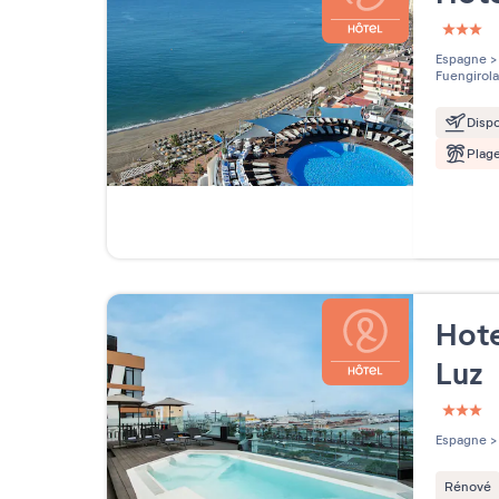
3 étoi
Espagne
>
Fuengirola
Dispo
Plag
Hote
Luz
3 étoi
Espagne
>
Rénové