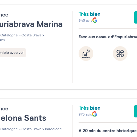
Très bien
ence
945
avis
riabrava Marina
Catalogne
>
Costa Brava
>
Face aux canaux d'Empuriabra
ava
nible avec vol
Très bien
ence
975
avis
celona Sants
Catalogne
>
Costa Brava
>
Barcelone
A 20 min du centre historique