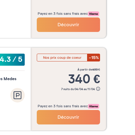
Payez en 3 fois sans frais avec
Découvrir
-15%
4.3
/
5
Nos prix coup de coeur
à partir de
400
€
340
€
les Medes
7 nuits du 04/04 au 11/04
Payez en 3 fois sans frais avec
Découvrir