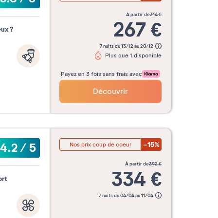
à partir de
314
€
267
€
eux ?
7 nuits du 13/12 au 20/12
Plus que 1 disponible
Payez en 3 fois sans frais avec
Découvrir
-15%
4.2
/
5
Nos prix coup de coeur
à partir de
392
€
334
€
ort
7 nuits du 04/04 au 11/04