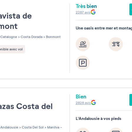
Très bien
e
2287
avis
vista de
mont
Une oasis entre mer et monta
Catalogne
>
Costa Dorada
>
Bonmont
nible avec vol
Bien
e
2828
avis
azas Costa del
L'Andalousie à vos pieds
Andalousie
>
Costa Del Sol
>
Manilva -