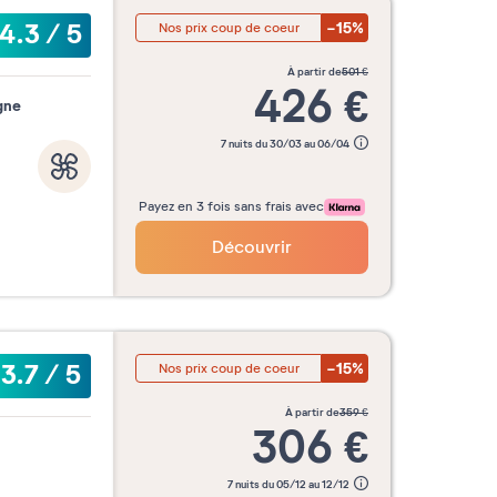
-15%
4.3
/
5
Nos prix coup de coeur
à partir de
501
€
426
€
gne
7 nuits du 30/03 au 06/04
Payez en 3 fois sans frais avec
Découvrir
-15%
3.7
/
5
Nos prix coup de coeur
à partir de
359
€
306
€
7 nuits du 05/12 au 12/12