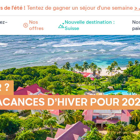
 de l'été !
Tentez de gagner un séjour d'une semaine
> 
ez-
Nos
Nouvelle destination :
Nos
offres
Suisse
pa
 ?
ACANCES D’HIVER POUR 202