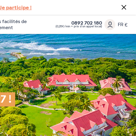
Je participe !
 facilités de
0892 702 180
FR
€
(0,25€/min + prix d’un appel local)
iement
7 !