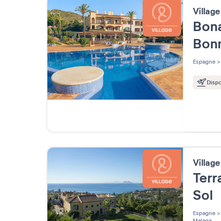
Villag
Bona
Bon
Espagne
>
Dispo
Villag
Terr
Sol
Espagne
>
Malaga