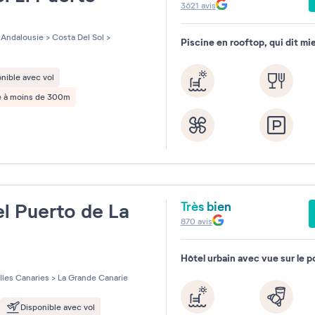
3621
avis
les sur 5
Andalousie
>
Costa Del Sol
>
Piscine en rooftop, qui dit mi
nible avec vol
e à moins de 300m
Très bien
l Puerto de La
870
avis
Hôtel urbain avec vue sur le p
les sur 5
Iles Canaries
>
La Grande Canarie
Disponible avec vol