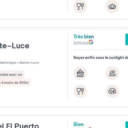
Très bien
e
2094
avis
nte-Luce
Soyez enfin sous le sunlight d
les sur 5
Martinique
>
Sainte-Luce
nible avec vol
e à moins de 300m
Bien
l El Puerto