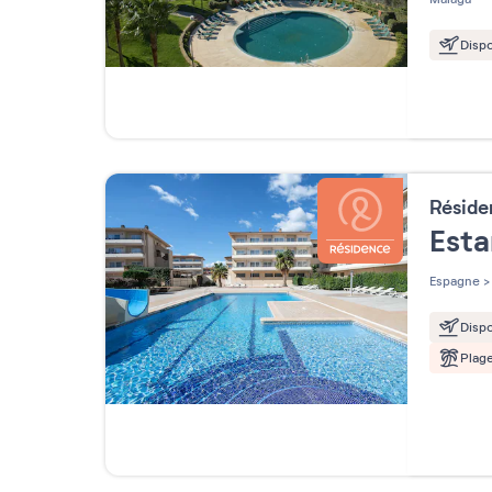
Dispo
Résid
Esta
Espagne
>
Dispo
Plag