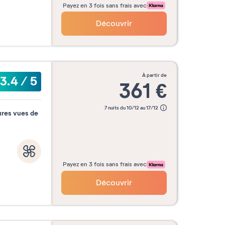
Payez en 3 fois sans frais avec
Découvrir
à partir de
3.4
/
5
361
€
7 nuits du 10/12 au 17/12
ures vues de
Payez en 3 fois sans frais avec
Découvrir