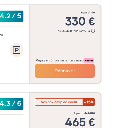
à partir de
4.2
/
5
330
€
7 nuits du 05/03 au 12/03
va
Payez en 3 fois sans frais avec
Découvrir
-15%
4.3
/
5
Nos prix coup de coeur
à partir de
547
€
465
€