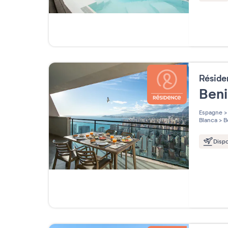
Résid
Ben
Espagne
>
Blanca
>
B
Dispo