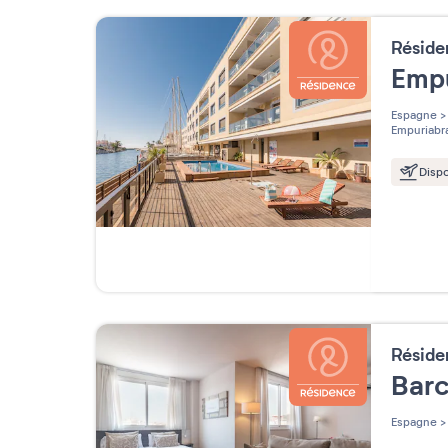
Résid
Empu
Espagne
>
Empuriabr
Dispo
Résid
Bar
Espagne
>