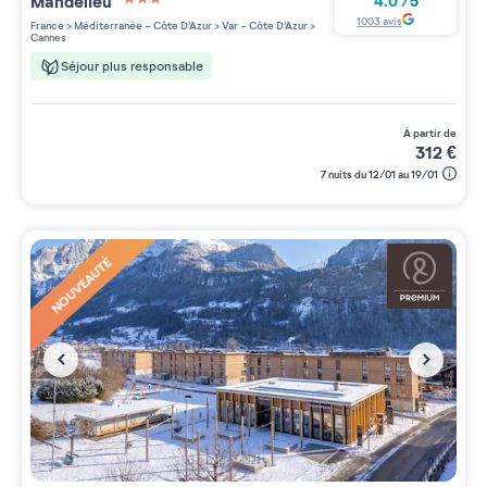
Mandelieu
4.0
/
5
3 étoiles sur 5
1003
avis
France
>
Méditerranée - Côte D'Azur
>
Var - Côte D'Azur
>
Cannes
Séjour plus responsable
à partir de
312
€
7 nuits du 12/01 au 19/01
NOUVEAUTÉ