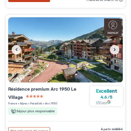
Résidence premium
Arc 1950 Le
Excellent
Village
4.6
/
5
5 étoiles sur 5
1751
avis
France
>
Alpes
>
Paradiski
>
Arc 1950
Séjour plus responsable
à partir de
833
€