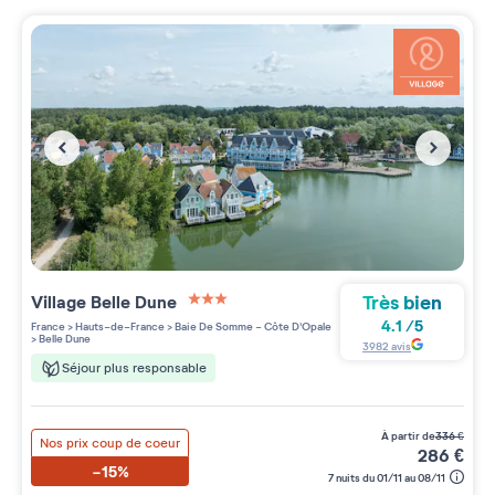
Très bien
Village
Belle Dune
3 étoiles sur 5
4.1
/
5
France
>
Hauts-de-France
>
Baie De Somme - Côte D'Opale
>
Belle Dune
3982
avis
Séjour plus responsable
à partir de
336
€
Nos prix coup de coeur
286
€
-15%
7 nuits du 01/11 au 08/11