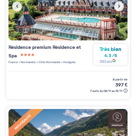
Résidence premium
Résidence et
Très bien
Spa
4.3
/
5
4 étoiles sur 5
1583
avis
France
>
Normandie
>
Côte Normande
>
Houlgate
à partir de
397
€
7 nuits du 08/11 au 15/11
NOUVEAUTÉ