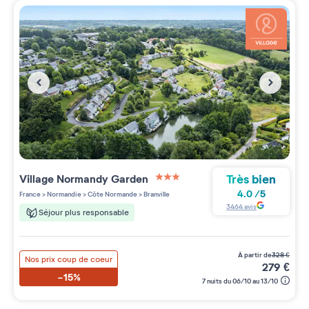
Très bien
Village
Normandy Garden
3 étoiles sur 5
4.0
/
5
France
>
Normandie
>
Côte Normande
>
Branville
3464
avis
Séjour plus responsable
à partir de
328
€
Nos prix coup de coeur
279
€
-15%
7 nuits du 06/10 au 13/10