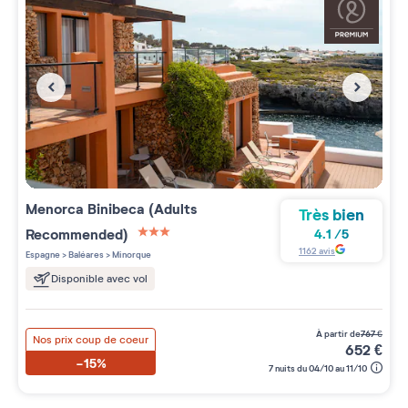
Menorca Binibeca (Adults
Très bien
Recommended)
4.1
/
5
3 étoiles sur 5
1162
avis
Espagne
>
Baléares
>
Minorque
Disponible avec vol
à partir de
767
€
Nos prix coup de coeur
652
€
-15%
7 nuits du 04/10 au 11/10