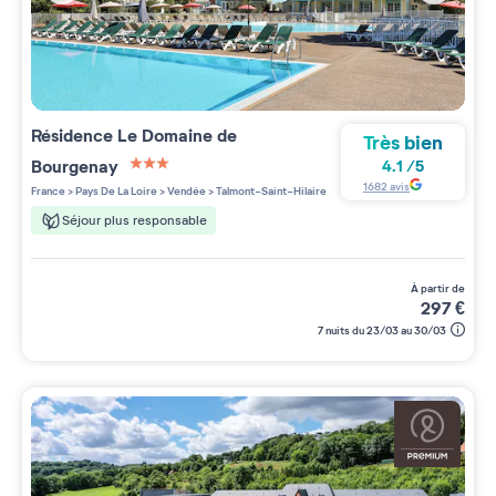
Résidence
Le Domaine de
Très bien
Bourgenay
4.1
/
5
3 étoiles sur 5
1682
avis
France
>
Pays De La Loire
>
Vendée
>
Talmont-Saint-Hilaire
Séjour plus responsable
à partir de
297
€
7 nuits du 23/03 au 30/03