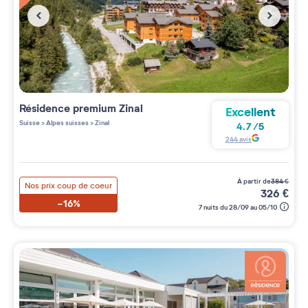
Résidence premium
Zinal
Excellent
Suisse
>
Alpes suisses
>
Zinal
4.7
/
5
244
avis
à partir de
384
€
Nos prix coup de coeur
326
€
-16%
7 nuits du 28/09 au 05/10