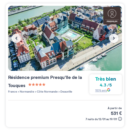
Résidence premium
Presqu'Ile de la
Très bien
Touques
4.3
/
5
5 étoiles sur 5
1576
avis
France
>
Normandie
>
Côte Normande
>
Deauville
à partir de
531
€
7 nuits du 12/01 au 19/01