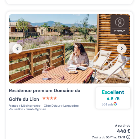
Résidence premium
Domaine du
Excellent
Golfe du Lion
4.8
/
5
4 étoiles sur 5
668
avis
France
>
Méditerranée - Côte D'Azur
>
Languedoc-
Roussillon
>
Saint-Cyprien
à partir de
448
€
7 nuits du 06/11 au 13/11