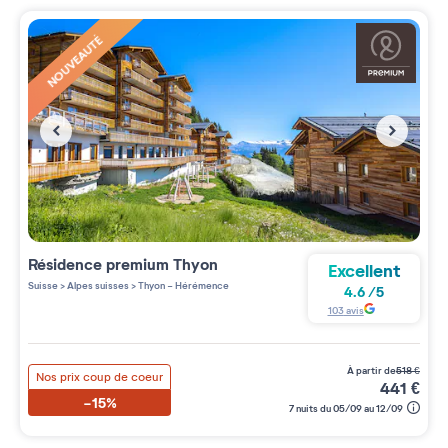
NOUVEAUTÉ
Résidence premium
Thyon
Excellent
Suisse
>
Alpes suisses
>
Thyon - Hérémence
4.6
/
5
103
avis
à partir de
518
€
Nos prix coup de coeur
441
€
-15%
7 nuits du 05/09 au 12/09