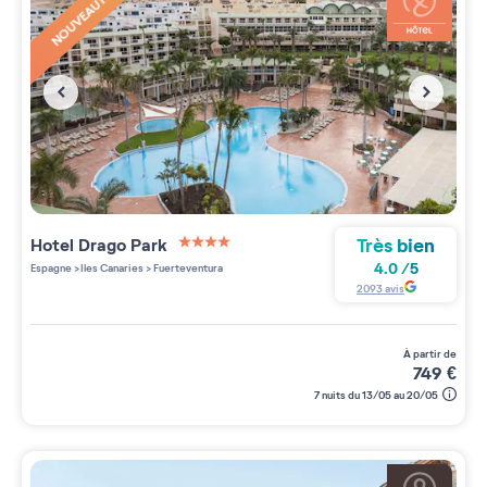
NOUVEAUTÉ
Très bien
Hotel Drago Park
4 étoiles sur 5
4.0
/
5
Espagne
>
Iles Canaries
>
Fuerteventura
2093
avis
à partir de
749
€
7 nuits du 13/05 au 20/05