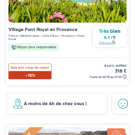
Village
Pont Royal en Provence
Très bien
France
>
Méditerranée - Côte D'Azur
>
Provence
>
Pont-
4.1
/
5
Royal
2763
avis
Séjour plus responsable
à partir de
374
€
Nos prix coup de coeur
318
€
-15%
7 nuits du 10/10 au 17/10
À moins de 4h de chez vous !
Pa