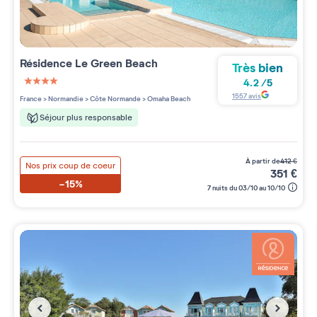
Résidence
Le Green Beach
Très bien
4.2
/
5
4 étoiles sur 5
1557
avis
France
>
Normandie
>
Côte Normande
>
Omaha Beach
Séjour plus responsable
à partir de
412
€
Nos prix coup de coeur
351
€
-15%
7 nuits du 03/10 au 10/10