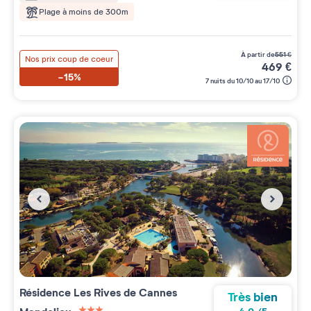
Plage à moins de 300m
à partir de
551
€
Nos prix coup de coeur
469
€
-15%
7 nuits du 10/10 au 17/10
Résidence
Les Rives de Cannes
Très bien