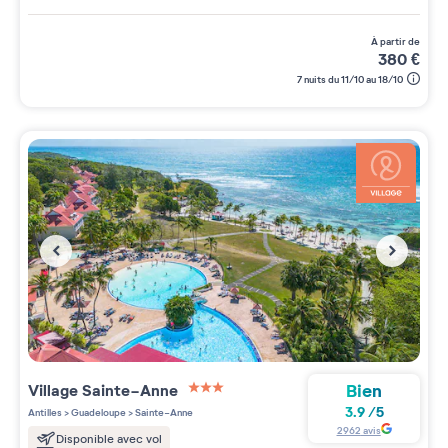
à partir de
380
€
7 nuits du 11/10 au 18/10
Bien
Village
Sainte-Anne
3 étoiles sur 5
3.9
/
5
Antilles
>
Guadeloupe
>
Sainte-Anne
2962
avis
Disponible avec vol