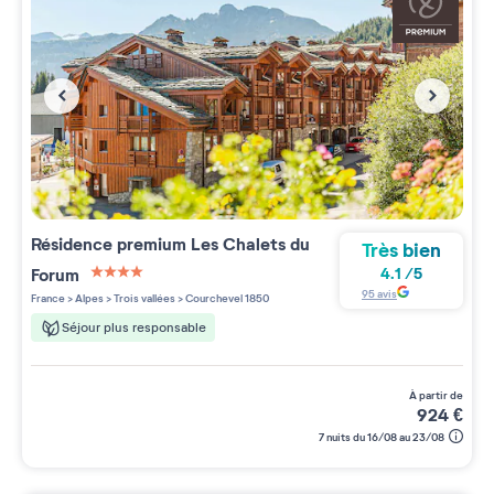
Résidence premium
Les Chalets du
Très bien
Forum
4.1
/
5
4 étoiles sur 5
95
avis
France
>
Alpes
>
Trois vallées
>
Courchevel 1850
Séjour plus responsable
à partir de
924
€
7 nuits du 16/08 au 23/08