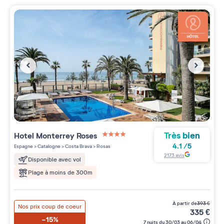
Très bien
Hotel Monterrey Roses
4 étoiles sur 5
4.1
/
5
Espagne
>
Catalogne
>
Costa Brava
>
Rosas
2173
avis
Disponible avec vol
Plage à moins de 300m
à partir de
393
€
Nos prix coup de coeur
335
€
-15%
7 nuits du 30/03 au 06/04