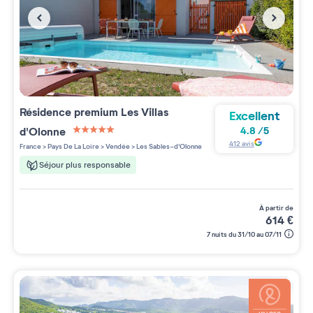
Résidence premium
Les Villas
Excellent
d'Olonne
4.8
/
5
5 étoiles sur 5
412
avis
France
>
Pays De La Loire
>
Vendée
>
Les Sables-d'Olonne
Séjour plus responsable
à partir de
614
€
7 nuits du 31/10 au 07/11