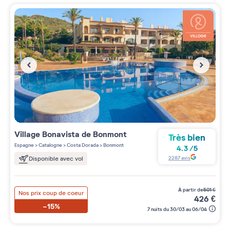
Village
Bonavista de Bonmont
Très bien
Espagne
>
Catalogne
>
Costa Dorada
>
Bonmont
4.3
/
5
2287
avis
Disponible avec vol
à partir de
501
€
Nos prix coup de coeur
426
€
-15%
7 nuits du 30/03 au 06/04