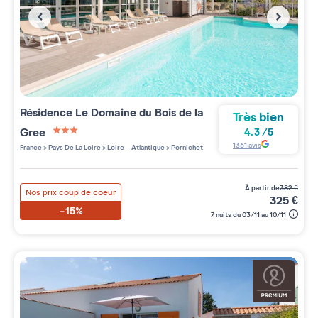
Résidence
Le Domaine du Bois de la
Très bien
Gree
4.3
/
5
3 étoiles sur 5
1361
avis
France
>
Pays De La Loire
>
Loire - Atlantique
>
Pornichet
à partir de
382
€
Nos prix coup de coeur
325
€
-15%
7 nuits du 03/11 au 10/11