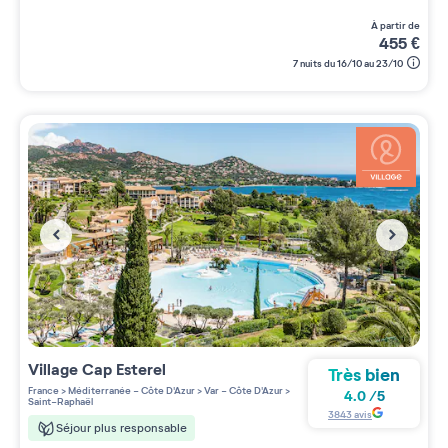
à partir de
455
€
7 nuits du 16/10 au 23/10
Village
Cap Esterel
Très bien
France
>
Méditerranée - Côte D'Azur
>
Var - Côte D'Azur
>
4.0
/
5
Saint-Raphaël
3843
avis
Séjour plus responsable