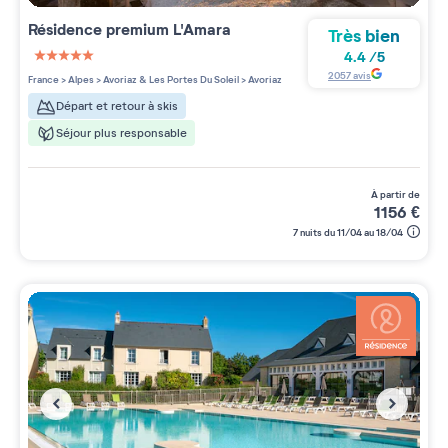
Résidence premium
L'Amara
Très bien
4.4
/
5
5 étoiles sur 5
2057
avis
France
>
Alpes
>
Avoriaz & Les Portes Du Soleil
>
Avoriaz
Départ et retour à skis
Séjour plus responsable
à partir de
1156
€
7 nuits du 11/04 au 18/04