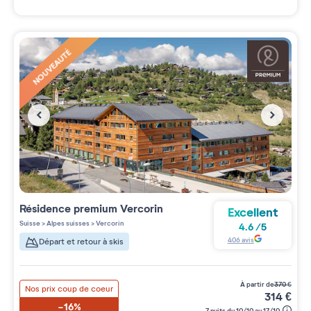
NOUVEAUTÉ
Résidence premium
Vercorin
Excellent
Suisse
>
Alpes suisses
>
Vercorin
4.6
/
5
406
avis
Départ et retour à skis
à partir de
370
€
Nos prix coup de coeur
314
€
-16%
7 nuits du 10/10 au 17/10