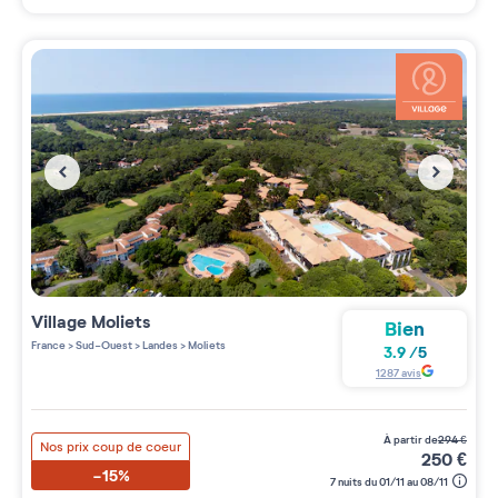
Village
Moliets
Bien
France
>
Sud-Ouest
>
Landes
>
Moliets
3.9
/
5
1287
avis
à partir de
294
€
Nos prix coup de coeur
250
€
-15%
7 nuits du 01/11 au 08/11