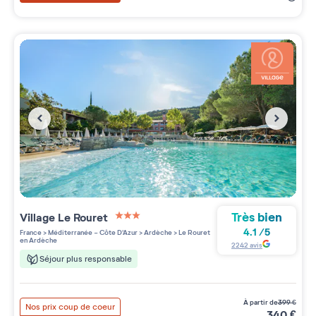
Très bien
Village
Le Rouret
3 étoiles sur 5
4.1
/
5
France
>
Méditerranée - Côte D'Azur
>
Ardèche
>
Le Rouret
en Ardèche
2242
avis
Séjour plus responsable
à partir de
399
€
Nos prix coup de coeur
340
€