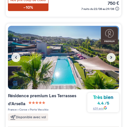
Nos prix coup de coeur
750
€
-10%
7 nuits du 22/08 au 29/08
Résidence premium
Les Terrasses
Très bien
d'Arsella
4.4
/
5
5 étoiles sur 5
439
avis
France
>
Corse
>
Porto Vecchio
Disponible avec vol