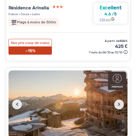
Excellent
Résidence
Arinella
3 étoiles sur 5
4.6
/
5
France
>
Corse
>
Lumio
338
avis
Plage à moins de 300m
à partir de
500
€
Nos prix coup de coeur
425
€
-15%
7 nuits du 06/10 au 13/10