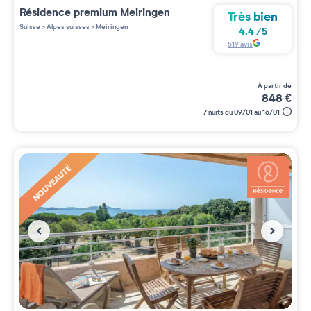
Résidence premium
Meiringen
Très bien
Suisse
>
Alpes suisses
>
Meiringen
4.4
/
5
519
avis
à partir de
848
€
7 nuits du 09/01 au 16/01
NOUVEAUTÉ