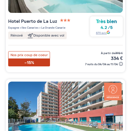
Très bien
Hotel Puerto de La Luz
3 étoiles sur 5
4.2
/
5
Espagne
>
Iles Canaries
>
La Grande Canarie
870
avis
Rénové
Disponible avec vol
à partir de
392
€
Nos prix coup de coeur
334
€
-15%
7 nuits du 04/04 au 11/04