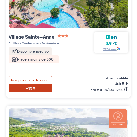
Bien
Village
Sainte-Anne
3 étoiles sur 5
3.9
/
5
Antilles
>
Guadeloupe
>
Sainte-Anne
2962
avis
Disponible avec vol
Plage à moins de 300m
à partir de
551
€
Nos prix coup de coeur
469
€
-15%
7 nuits du 10/10 au 17/10