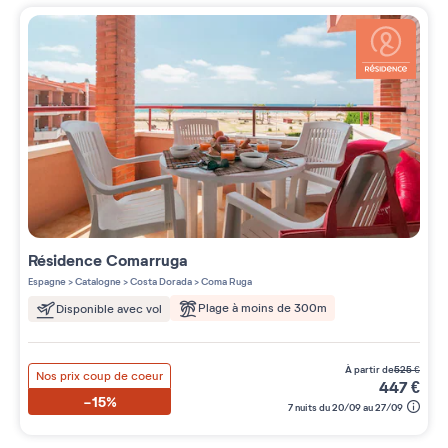
Résidence
Comarruga
Espagne
>
Catalogne
>
Costa Dorada
>
Coma Ruga
Plage à moins de 300m
Disponible avec vol
à partir de
525
€
Nos prix coup de coeur
447
€
-15%
7 nuits du 20/09 au 27/09