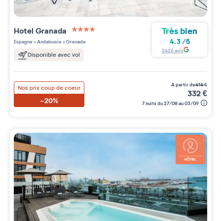
Très bien
Hotel Granada
4 étoiles sur 5
4.3
/
5
Espagne
>
Andalousie
>
Grenade
2426
avis
Disponible avec vol
à partir de
414
€
Nos prix coup de coeur
332
€
-20%
7 nuits du 27/08 au 03/09