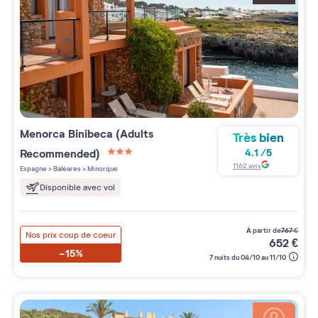
Menorca Binibeca (Adults
Très bien
Recommended)
4.1
/
5
3 étoiles sur 5
1162
avis
Espagne
>
Baléares
>
Minorque
Disponible avec vol
à partir de
767
€
Nos prix coup de coeur
652
€
-15%
7 nuits du 04/10 au 11/10