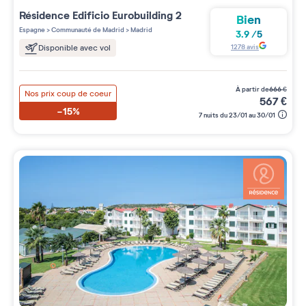
Résidence
Edificio Eurobuilding 2
Bien
Espagne
>
Communauté de Madrid
>
Madrid
3.9
/
5
1278
avis
Disponible avec vol
à partir de
666
€
Nos prix coup de coeur
567
€
-15%
7 nuits du 23/01 au 30/01