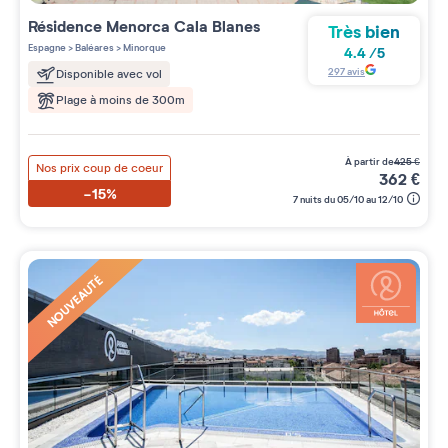
Résidence
Menorca Cala Blanes
Très bien
Espagne
>
Baléares
>
Minorque
4.4
/
5
297
avis
Disponible avec vol
Plage à moins de 300m
à partir de
425
€
Nos prix coup de coeur
362
€
-15%
7 nuits du 05/10 au 12/10
NOUVEAUTÉ