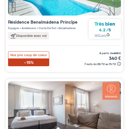
Résidence
Benalmádena Príncipe
Très bien
Espagne
>
Andalousie
>
Costa Del Sol
>
Benalmadena
4.2
/
5
1492
avis
Disponible avec vol
à partir de
400
€
Nos prix coup de coeur
340
€
-15%
7 nuits du 08/12 au 15/12