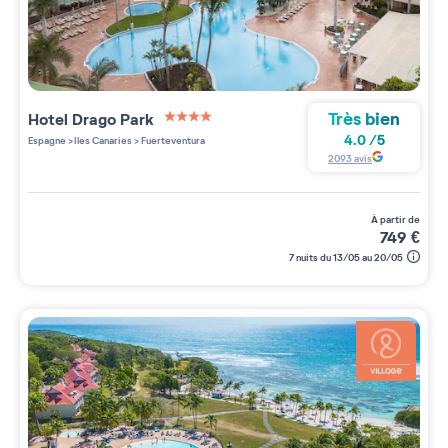
Très bien
Hotel Drago Park
4 étoiles sur 5
4.0
/
5
Espagne
>
Iles Canaries
>
Fuerteventura
2093
avis
à partir de
749
€
7 nuits du 13/05 au 20/05