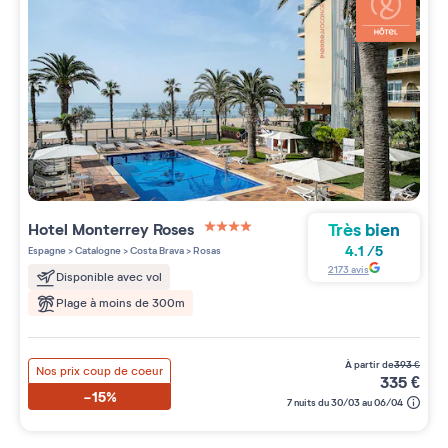
Très bien
Hotel Monterrey Roses
4 étoiles sur 5
4.1
/
5
Espagne
>
Catalogne
>
Costa Brava
>
Rosas
2173
avis
Disponible avec vol
Plage à moins de 300m
à partir de
393
€
Nos prix coup de coeur
335
€
-15%
7 nuits du 30/03 au 06/04