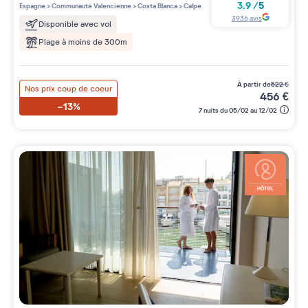
4 étoiles sur 5
3.9
/
5
Espagne
>
Communauté Valencienne
>
Costa Blanca
>
Calpe
3936
avis
Disponible avec vol
Plage à moins de 300m
à partir de
522
€
Nos prix coup de coeur
456
€
-13%
7 nuits du 05/02 au 12/02