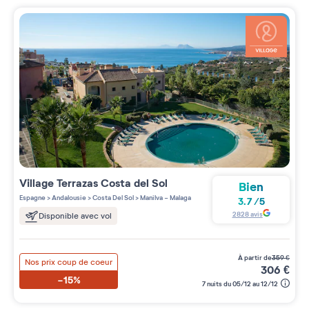
Village
Terrazas Costa del Sol
Bien
Espagne
>
Andalousie
>
Costa Del Sol
>
Manilva - Malaga
3.7
/
5
2828
avis
Disponible avec vol
à partir de
359
€
Nos prix coup de coeur
306
€
-15%
7 nuits du 05/12 au 12/12