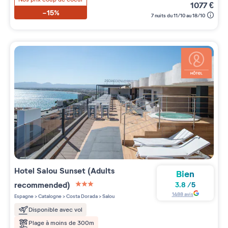
1077
€
-15%
7 nuits du 11/10 au 18/10
Hotel Salou Sunset (Adults
Bien
recommended)
3.8
/
5
3 étoiles sur 5
1488
avis
Espagne
>
Catalogne
>
Costa Dorada
>
Salou
Disponible avec vol
Plage à moins de 300m