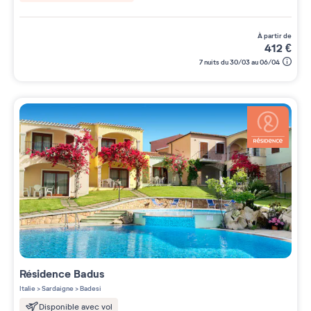
à partir de
412
€
7 nuits du 30/03 au 06/04
Résidence
Badus
Italie
>
Sardaigne
>
Badesi
Disponible avec vol