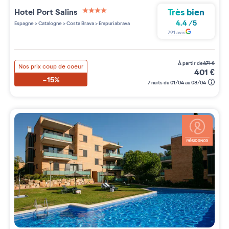
Très bien
Hotel Port Salins
4 étoiles sur 5
4.4
/
5
Espagne
>
Catalogne
>
Costa Brava
>
Empuriabrava
791
avis
à partir de
471
€
Nos prix coup de coeur
401
€
-15%
7 nuits du 01/04 au 08/04