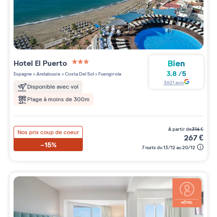
Bien
Hotel El Puerto
3 étoiles sur 5
3.8
/
5
Espagne
>
Andalousie
>
Costa Del Sol
>
Fuengirola
3621
avis
Disponible avec vol
Plage à moins de 300m
à partir de
314
€
Nos prix coup de coeur
267
€
-15%
7 nuits du 13/12 au 20/12