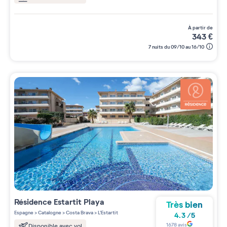
à partir de
343
€
7 nuits du 09/10 au 16/10
Résidence
Estartit Playa
Très bien
Espagne
>
Catalogne
>
Costa Brava
>
L'Estartit
4.3
/
5
1678
avis
Disponible avec vol