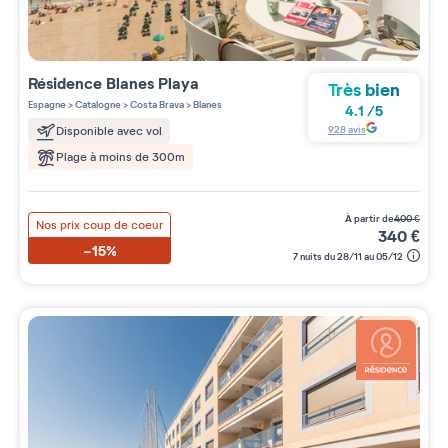
Résidence
Blanes Playa
Très bien
Espagne
>
Catalogne
>
Costa Brava
>
Blanes
4.1
/
5
928
avis
Disponible avec vol
Plage à moins de 300m
à partir de
400
€
Nos prix coup de coeur
340
€
-15%
7 nuits du 28/11 au 05/12