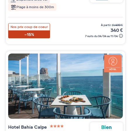
Plage à moins de 300m
à partir de
400
€
Nos prix coup de coeur
340
€
-15%
7 nuits du 04/04 au 11/04
Bien
Hotel Bahía Calpe