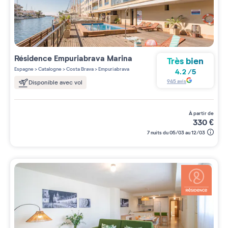
Résidence
Empuriabrava Marina
Très bien
Espagne
>
Catalogne
>
Costa Brava
>
Empuriabrava
4.2
/
5
945
avis
Disponible avec vol
à partir de
330
€
7 nuits du 05/03 au 12/03