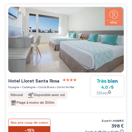
Très bien
Hotel Lloret Santa Rosa
4 étoiles sur 5
4.0
/
5
Espagne
>
Catalogne
>
Costa Brava
>
Lloret de Mar
935
avis
Rénové
Disponible avec vol
Plage à moins de 300m
à partir de
468
€
Nos prix coup de coeur
398
€
-15%
7 nuits du 05/04 au 12/04