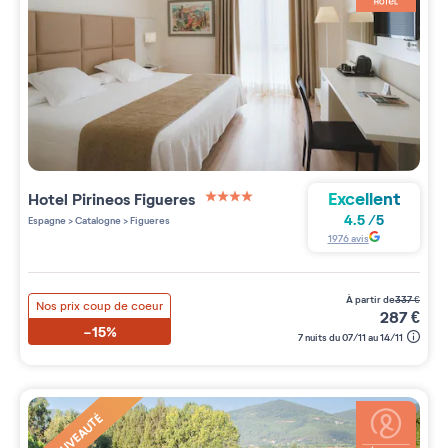
Excellent
Hotel Pirineos Figueres
4 étoiles sur 5
4.5
/
5
Espagne
>
Catalogne
>
Figueres
1976
avis
à partir de
337
€
Nos prix coup de coeur
287
€
-15%
7 nuits du 07/11 au 14/11
NOUVEAUTÉ