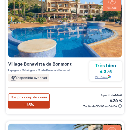
Village
Bonavista de Bonmont
Très bien
Espagne
>
Catalogne
>
Costa Dorada
>
Bonmont
4.3
/
5
2287
avis
Disponible avec vol
à partir de
501
€
Nos prix coup de coeur
426
€
-15%
7 nuits du 30/03 au 06/04