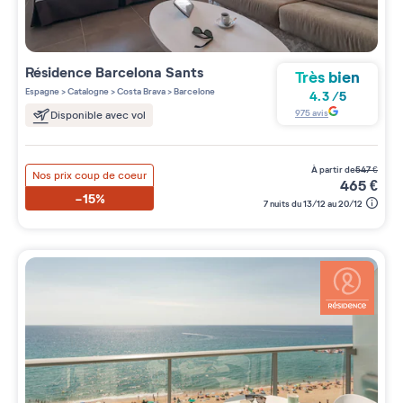
Résidence
Barcelona Sants
Très bien
Espagne
>
Catalogne
>
Costa Brava
>
Barcelone
4.3
/
5
975
avis
Disponible avec vol
à partir de
547
€
Nos prix coup de coeur
465
€
-15%
7 nuits du 13/12 au 20/12