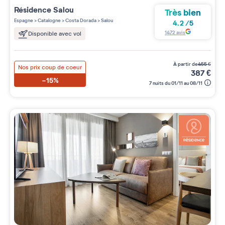
Résidence
Salou
Très bien
Espagne
>
Catalogne
>
Costa Dorada
>
Salou
4.2
/
5
1472
avis
Disponible avec vol
à partir de
455
€
Nos prix coup de coeur
387
€
-15%
7 nuits du 01/11 au 08/11