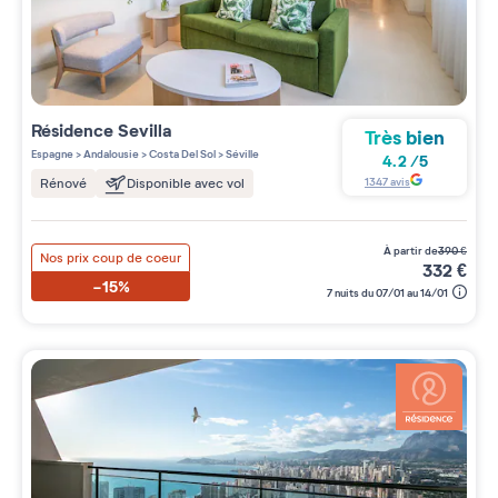
Résidence
Sevilla
Très bien
Espagne
>
Andalousie
>
Costa Del Sol
>
Séville
4.2
/
5
1347
avis
Rénové
Disponible avec vol
à partir de
390
€
Nos prix coup de coeur
332
€
-15%
7 nuits du 07/01 au 14/01