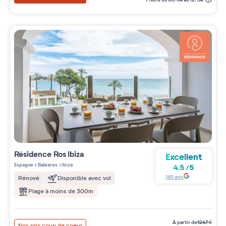
Résidence
Ros Ibiza
Excellent
Espagne
>
Baléares
>
Ibiza
4.5
/
5
145
avis
Rénové
Disponible avec vol
Plage à moins de 300m
à partir de
1267
€
Nos prix coup de coeur