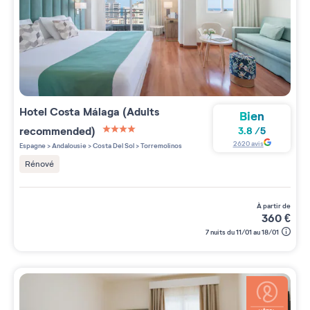
Hotel Costa Málaga (Adults
Bien
recommended)
3.8
/
5
4 étoiles sur 5
2620
avis
Espagne
>
Andalousie
>
Costa Del Sol
>
Torremolinos
Rénové
à partir de
360
€
7 nuits du 11/01 au 18/01