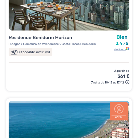
Bien
Résidence
Benidorm Horizon
3.4
/
5
Espagne
>
Communauté Valencienne
>
Costa Blanca
>
Benidorm
643
avis
Disponible avec vol
à partir de
361
€
7 nuits du 10/12 au 17/12