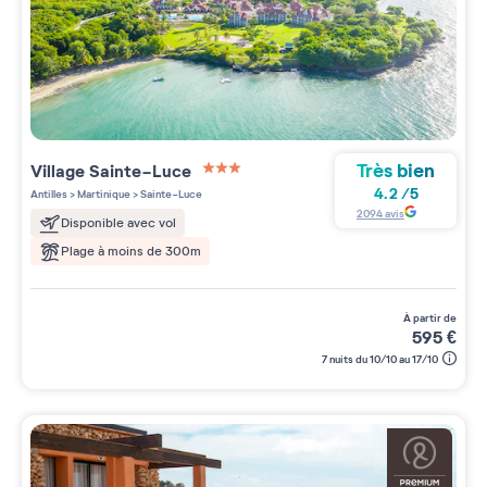
Très bien
Village
Sainte-Luce
3 étoiles sur 5
4.2
/
5
Antilles
>
Martinique
>
Sainte-Luce
2094
avis
Disponible avec vol
Plage à moins de 300m
à partir de
595
€
7 nuits du 10/10 au 17/10