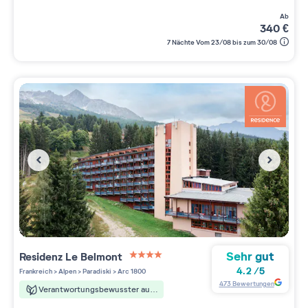
ab
340
€
7 Nächte Vom 23/08 bis zum 30/08
Sehr gut
Residenz
Le Belmont
4 étoiles sur 5
4.2
/
5
Frankreich
>
Alpen
>
Paradiski
>
Arc 1800
473
Bewertungen
Verantwortungsbewusster aufenthalt