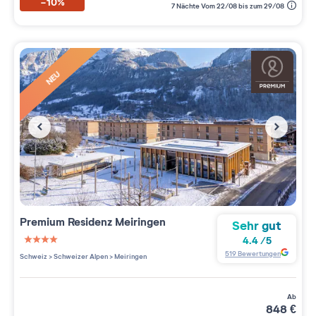
-10%
7 Nächte Vom 22/08 bis zum 29/08
NEU
Premium Residenz
Meiringen
Sehr gut
4.4
/
5
4 étoiles sur 5
519
Bewertungen
Schweiz
>
Schweizer Alpen
>
Meiringen
ab
848
€