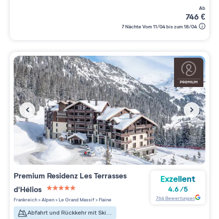
ab
746
€
7 Nächte Vom 11/04 bis zum 18/04
Premium Residenz
Les Terrasses
Exzellent
d'Hélios
4.6
/
5
5 étoiles sur 5
764
Bewertungen
Frankreich
>
Alpen
>
Le Grand Massif
>
Flaine
Abfahrt und Rückkehr mit Skiern