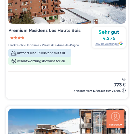
Premium Residenz
Les Hauts Bois
Sehr gut
4.2
/
5
4 étoiles sur 5
607
Bewertungen
Frankreich
>
Occitanie
>
Paradiski
>
Aime-la-Plagne
Abfahrt und Rückkehr mit Skiern
Verantwortungsbewusster aufenthalt
ab
773
€
7 Nächte Vom 17/04 bis zum 24/04