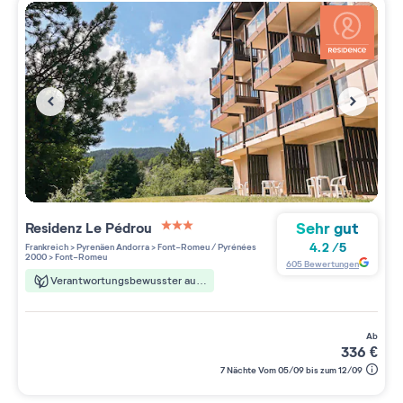
Sehr gut
Residenz
Le Pédrou
3 étoiles sur 5
4.2
/
5
Frankreich
>
Pyrenäen Andorra
>
Font-Romeu / Pyrénées
2000
>
Font-Romeu
605
Bewertungen
Verantwortungsbewusster aufenthalt
ab
336
€
7 Nächte Vom 05/09 bis zum 12/09