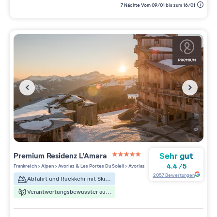
7 Nächte Vom 09/01 bis zum 16/01
Sehr gut
Premium Residenz
L'Amara
5 étoiles sur 5
4.4
/
5
Frankreich
>
Alpen
>
Avoriaz & Les Portes Du Soleil
>
Avoriaz
2057
Bewertungen
Abfahrt und Rückkehr mit Skiern
Verantwortungsbewusster aufenthalt