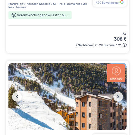
3 étoiles sur 5
450
Bewertungen
Frankreich
>
Pyrenäen Andorra
>
Ax-Trois-Domaines
>
Ax-
les-Thermes
Verantwortungsbewusster aufenthalt
ab
308
€
7 Nächte Vom 25/10 bis zum 01/11