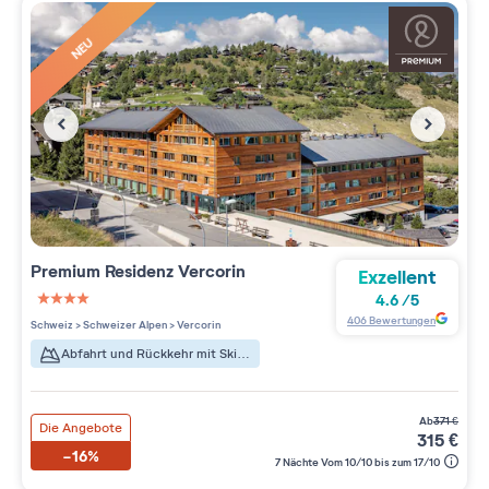
NEU
Premium Residenz
Vercorin
Exzellent
4.6
/
5
4 étoiles sur 5
406
Bewertungen
Schweiz
>
Schweizer Alpen
>
Vercorin
Abfahrt und Rückkehr mit Skiern
ab
371
€
Die Angebote
315
€
-16%
7 Nächte Vom 10/10 bis zum 17/10