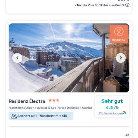
7 Nächte Vom 30/08 bis zum 06/09
Sehr gut
Residenz
Électra
3 étoiles sur 5
4.3
/
5
Frankreich
>
Alpen
>
Avoriaz & Les Portes Du Soleil
>
Avoriaz
315
Bewertungen
Abfahrt und Rückkehr mit Skiern
ab