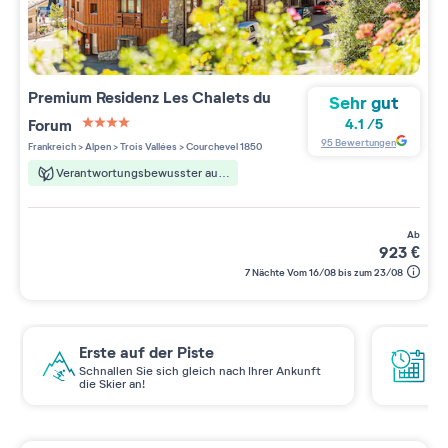
Premium Residenz
Les Chalets du
Sehr gut
Forum
4.1
/
5
4 étoiles sur 5
95
Bewertungen
Frankreich
>
Alpen
>
Trois Vallées
>
Courchevel 1850
Verantwortungsbewusster aufenthalt
ab
923
€
7 Nächte Vom 16/08 bis zum 23/08
Erste auf der Piste
Ge
Schnallen Sie sich gleich nach Ihrer Ankunft
So
die Skier an!