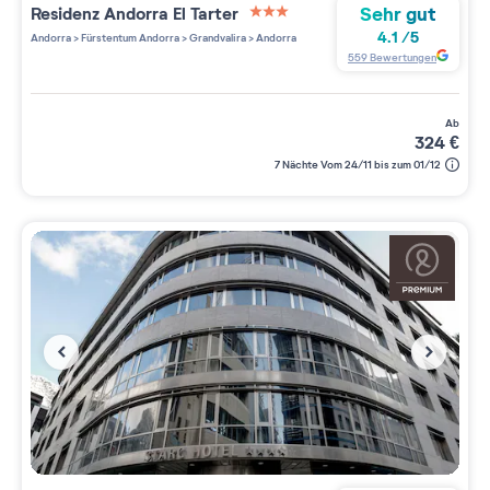
Sehr gut
Residenz
Andorra El Tarter
3 étoiles sur 5
4.1
/
5
Andorra
>
Fürstentum Andorra
>
Grandvalira
>
Andorra
559
Bewertungen
ab
324
€
7 Nächte Vom 24/11 bis zum 01/12