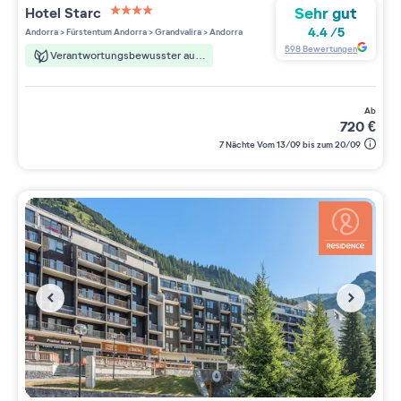
Sehr gut
Hotel Starc
4 étoiles sur 5
4.4
/
5
Andorra
>
Fürstentum Andorra
>
Grandvalira
>
Andorra
598
Bewertungen
Verantwortungsbewusster aufenthalt
ab
720
€
7 Nächte Vom 13/09 bis zum 20/09