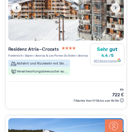
Sehr gut
Residenz
Atria-Crozats
4 étoiles sur 5
4.4
/
5
Frankreich
>
Alpen
>
Avoriaz & Les Portes Du Soleil
>
Avoriaz
853
Bewertungen
Abfahrt und Rückkehr mit Skiern
Verantwortungsbewusster aufenthalt
ab
722
€
7 Nächte Vom 11/04 bis zum 18/04