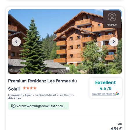
Premium Residenz
Les Fermes du
Exzellent
Soleil
4.6
/
5
4 étoiles sur 5
540
Bewertungen
Frankreich
>
Alpen
>
Le Grand Massif
>
Les Carroz-
d'Arâches
Verantwortungsbewusster aufenthalt
ab
651
€