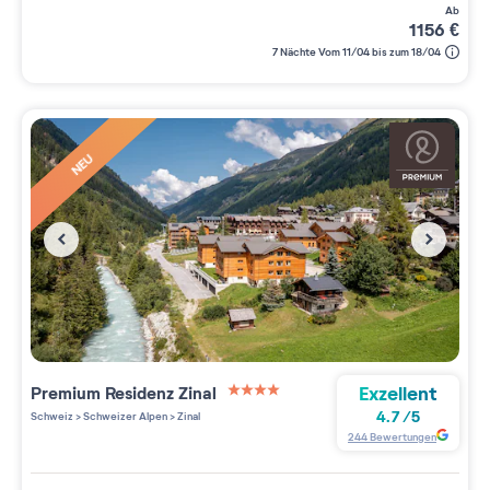
ab
1156
€
7 Nächte Vom 11/04 bis zum 18/04
NEU
Exzellent
Premium Residenz
Zinal
4 étoiles sur 5
4.7
/
5
Schweiz
>
Schweizer Alpen
>
Zinal
244
Bewertungen