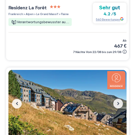
Sehr gut
Residenz
La Forêt
3 étoiles sur 5
4.2
/
5
Frankreich
>
Alpen
>
Le Grand Massif
>
Flaine
540
Bewertungen
Verantwortungsbewusster aufenthalt
ab
467
€
7 Nächte Vom 22/08 bis zum 29/08