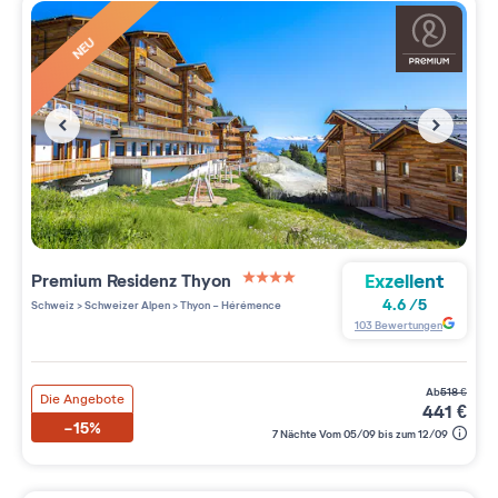
NEU
Exzellent
Premium Residenz
Thyon
4 étoiles sur 5
4.6
/
5
Schweiz
>
Schweizer Alpen
>
Thyon - Hérémence
103
Bewertungen
ab
518
€
Die Angebote
441
€
-15%
7 Nächte Vom 05/09 bis zum 12/09