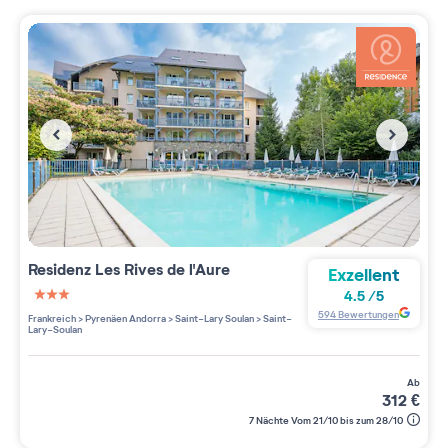
Residenz
Les Rives de l'Aure
Exzellent
4.5
/
5
3 étoiles sur 5
594
Bewertungen
Frankreich
>
Pyrenäen Andorra
>
Saint-Lary Soulan
>
Saint-
Lary-Soulan
ab
312
€
7 Nächte Vom 21/10 bis zum 28/10