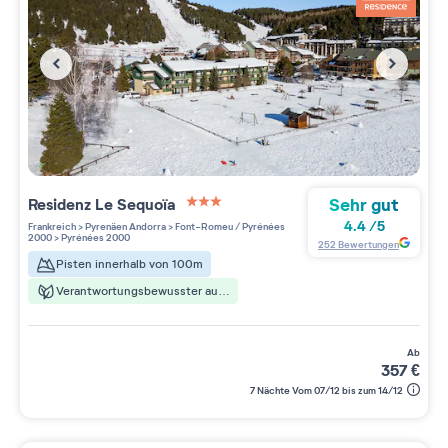
Sehr gut
Residenz
Le Sequoïa
3 étoiles sur 5
4.4
/
5
Frankreich
>
Pyrenäen Andorra
>
Font-Romeu / Pyrénées
2000
>
Pyrénées 2000
252
Bewertungen
Pisten innerhalb von 100m
Verantwortungsbewusster aufenthalt
ab
357
€
7 Nächte Vom 07/12 bis zum 14/12