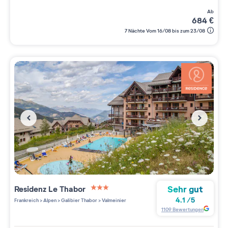
ab
684
€
7 Nächte Vom 16/08 bis zum 23/08
Sehr gut
Residenz
Le Thabor
3 étoiles sur 5
4.1
/
5
Frankreich
>
Alpen
>
Galibier Thabor
>
Valmeinier
1109
Bewertungen