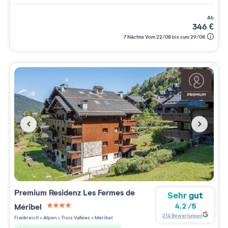
ab
346
€
7 Nächte Vom 22/08 bis zum 29/08
Premium Residenz
Les Fermes de
Sehr gut
Méribel
4.2
/
5
4 étoiles sur 5
214
Bewertungen
Frankreich
>
Alpen
>
Trois Vallées
>
Méribel