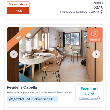
ab
385
€
Die Angebote
327
€
-16%
7 Nächte Vom 26/09 bis zum 03/10
NEU
Residenz
Capella
Exzellent
Frankreich
>
Alpen
>
Avoriaz & Les Portes Du Soleil
>
Avoriaz
4.7
/
5
32
Bewertungen
Abfahrt und Rückkehr mit Skiern