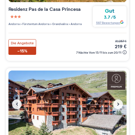
Residenz
Pas de la Casa Princesa
Gut
3.7
/
5
3 étoiles sur 5
587
Bewertungen
Andorra
>
Fürstentum Andorra
>
Grandvalira
>
Andorra
ab
257
€
Die Angebote
219
€
-15%
7 Nächte Vom 13/11 bis zum 20/11