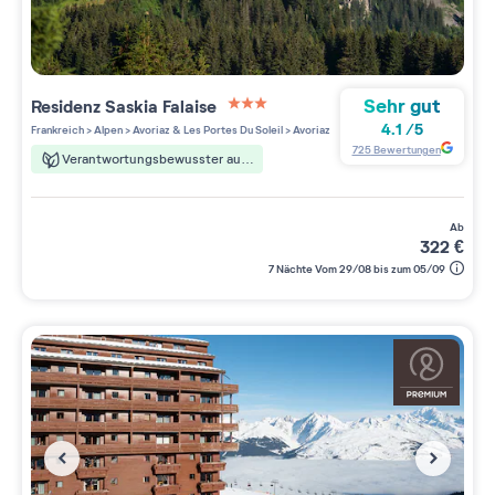
Sehr gut
Residenz
Saskia Falaise
3 étoiles sur 5
4.1
/
5
Frankreich
>
Alpen
>
Avoriaz & Les Portes Du Soleil
>
Avoriaz
725
Bewertungen
Verantwortungsbewusster aufenthalt
ab
322
€
7 Nächte Vom 29/08 bis zum 05/09