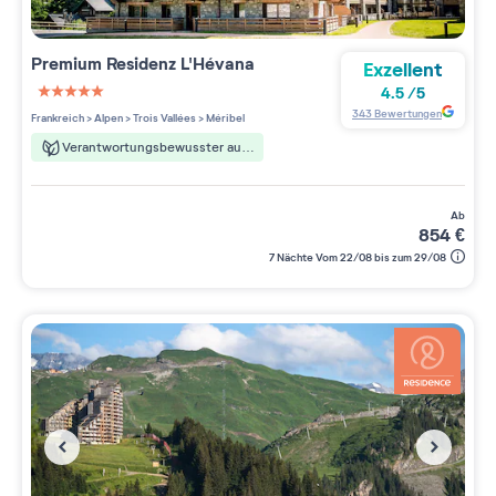
Premium Residenz
L'Hévana
Exzellent
4.5
/
5
5 étoiles sur 5
343
Bewertungen
Frankreich
>
Alpen
>
Trois Vallées
>
Méribel
Verantwortungsbewusster aufenthalt
ab
854
€
7 Nächte Vom 22/08 bis zum 29/08