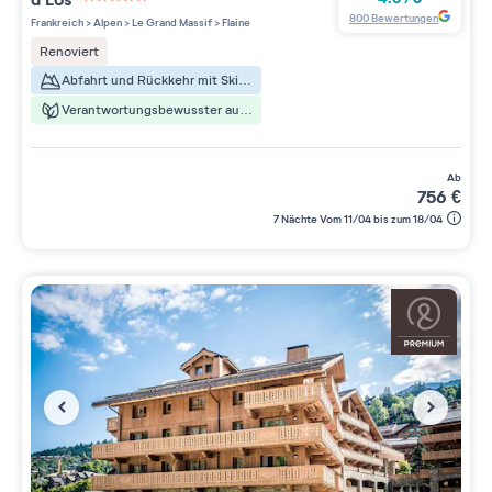
5 étoiles sur 5
800
Bewertungen
Frankreich
>
Alpen
>
Le Grand Massif
>
Flaine
Renoviert
Abfahrt und Rückkehr mit Skiern
Verantwortungsbewusster aufenthalt
ab
756
€
7 Nächte Vom 11/04 bis zum 18/04