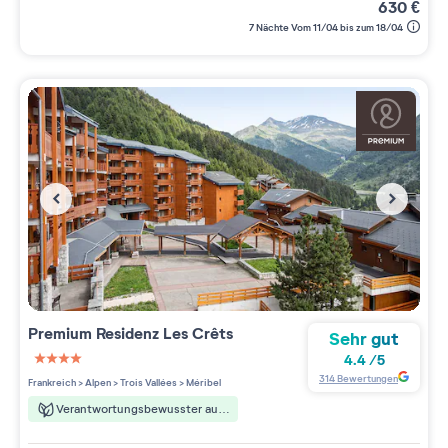
630
€
7 Nächte Vom 11/04 bis zum 18/04
Premium Residenz
Les Crêts
Sehr gut
4.4
/
5
4 étoiles sur 5
314
Bewertungen
Frankreich
>
Alpen
>
Trois Vallées
>
Méribel
Verantwortungsbewusster aufenthalt