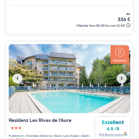
ab
336
€
7 Nächte Vom 05/09 bis zum 12/09
Residenz
Les Rives de l'Aure
Exzellent
4.5
/
5
3 étoiles sur 5
594
Bewertungen
Frankreich
>
Pyrenäen Andorra
>
Saint-Lary Soulan
>
Saint-