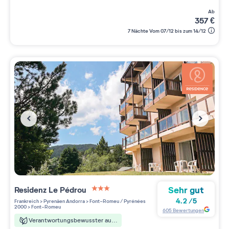
ab
357
€
7 Nächte Vom 07/12 bis zum 14/12
Sehr gut
Residenz
Le Pédrou
3 étoiles sur 5
4.2
/
5
Frankreich
>
Pyrenäen Andorra
>
Font-Romeu / Pyrénées
2000
>
Font-Romeu
605
Bewertungen
Verantwortungsbewusster aufenthalt