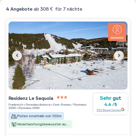
4
Angebote
ab
308 €
für 7 nächte
Sehr gut
Residenz
Le Sequoïa
3 étoiles sur 5
4.4
/
5
Frankreich
>
Pyrenäen Andorra
>
Font-Romeu / Pyrénées
2000
>
Pyrénées 2000
252
Bewertungen
Pisten innerhalb von 100m
Verantwortungsbewusster aufenthalt