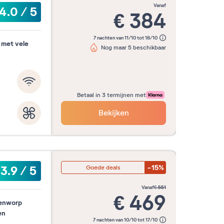
vanaf
4.0
/
5
€
384
7 nachten van 11/10 tot 18/10
 met vele
Nog maar 5 beschikbaar
Betaal in 3 termijnen met
Bekijken
-15%
3.9
/
5
Goede deals
vanaf
€
551
€
469
enworp
en
7 nachten van 10/10 tot 17/10