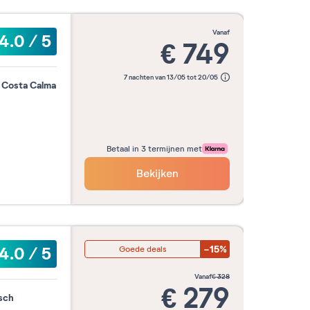
vanaf
4.0
/
5
€
749
Mijn data bevestigen
7 nachten van 13/05 tot 20/05
n Costa Calma
Betaal in 3 termijnen met
Bekijken
-15%
4.0
/
5
Goede deals
vanaf
€
328
€
279
sch