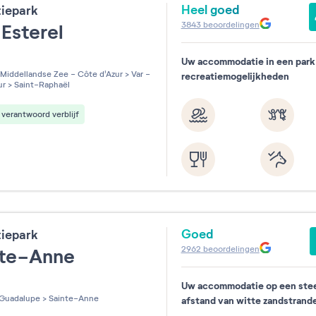
Heel goed
tiepark
3843
beoordelingen
Esterel
Uw accommodatie in een park
les sur 5
Middellandse Zee - Côte d'Azur
>
Var -
recreatiemogelijkheden
ur
>
Saint-Raphaël
verantwoord verblijf
Goed
tiepark
2962
beoordelingen
nte-Anne
Uw accommodatie op een ste
les sur 5
Guadalupe
>
Sainte-Anne
afstand van witte zandstrand