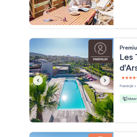
Premiu
Les 
d'Ar
5 étoi
Frankrijk
>
Meer 