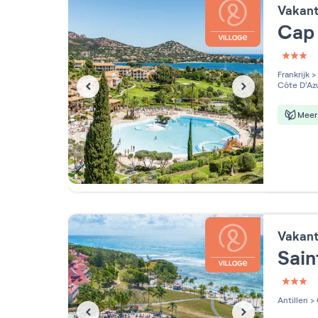
Vakan
Cap 
3 étoi
Frankrijk
>
Côte D'Az
Meer 
Vakan
Sai
3 étoi
Antillen
>