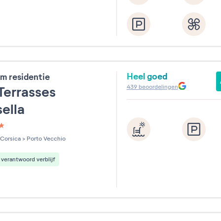
Heel goed
m residentie
439
beoordelingen
Terrasses
sella
les sur 5
Corsica
>
Porto Vecchio
verantwoord verblijf