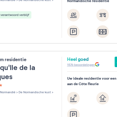
Normandië
>
De Normandische kust
>
Normandische residentie
verantwoord verblijf
Heel goed
m residentie
1576
beoordelingen
qu'Ile de la
ques
Uw ideale residentie voor een 
aan de Côte Fleurie
les sur 5
Normandië
>
De Normandische kust
>