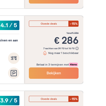
-15%
4.1
/
5
Goede deals
vanaf
€
336
€
286
uinen en aan
7 nachten van 09/10 tot 16/10
Nog maar 1 beschikbaar
Betaal in 3 termijnen met
Bekijken
-15%
3.9
/
5
Goede deals