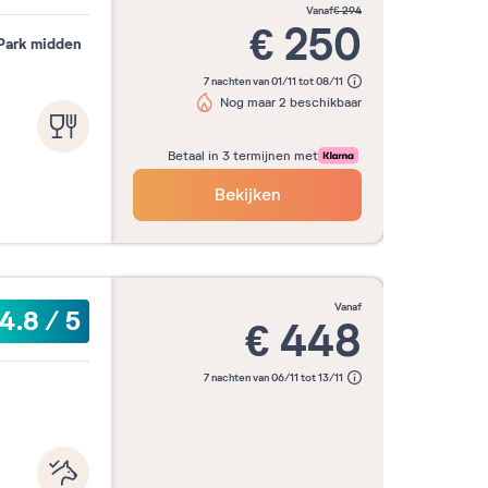
vanaf
€
294
€
250
 Park midden
7 nachten van 01/11 tot 08/11
Nog maar 2 beschikbaar
Betaal in 3 termijnen met
Bekijken
vanaf
4.8
/
5
€
448
7 nachten van 06/11 tot 13/11