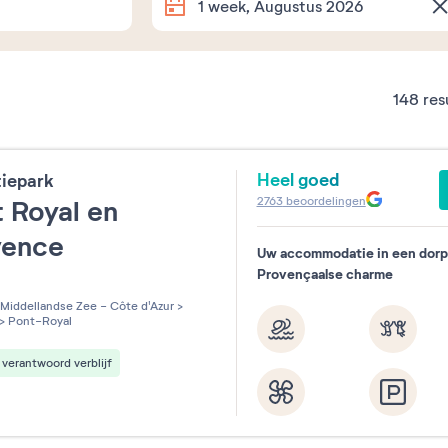
1 week, Augustus 2026
Dates exactes
148
res
Hoe lang blijf je weg?
Heel goed
tiepark
1 week
2 weken
1 week-e
2763
beoordelingen
 Royal en
vence
Souhaitez-vous préciser ?
Uw accommodatie in een dorp
Provençaalse charme
les sur 5
Middellandse Zee - Côte d'Azur
>
>
Pont-Royal
verantwoord verblijf
Augustus
Septemb
2026
2026