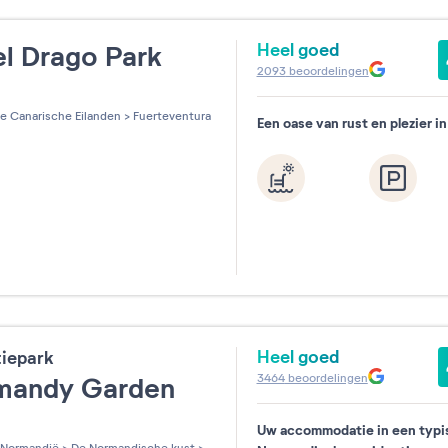
Heel goed
l Drago Park
2093
beoordelingen
Resetten
les sur 5
e Canarische Eilanden
>
Fuerteventura
Een oase van rust en plezier i
Heel goed
tiepark
3464
beoordelingen
mandy Garden
Uw accommodatie in een typi
les sur 5