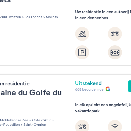
Uw residentie in een autovrij
les sur 5
Zuid-westen
>
Les Landes
>
Moliets
in een dennenbos
Uitstekend
m residentie
668
beoordelingen
ine du Golfe du
n
In elk opzicht een ongelofelijk
vakantiepark.
les sur 5
Middellandse Zee - Côte d'Azur
>
-Roussillon
>
Saint-Cyprien