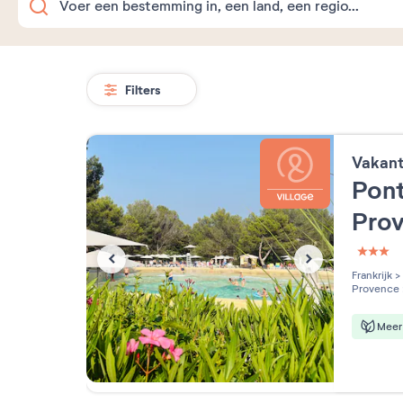
Filters
Vakan
Pont
Pro
3 étoi
Frankrijk
>
Provence
Meer 