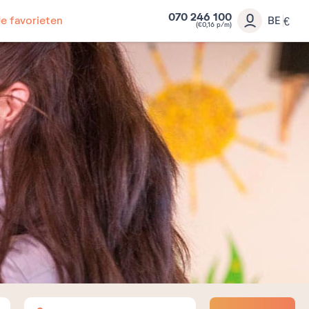
070 246 100
Je favorieten
BE
€
(€0,16 p/m)
Volwassenen
Kinderen
Baby's