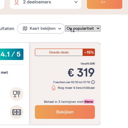
Volwassenen
2
Flexibele data
18 jaar en ouder
Kinderen
ultaten
Kaart bekijken
0
3 t.e.m. 17 jaar
Baby's
0
0 t.e.m. 2 jaar
-15%
4.1
/
5
Goede deals
nd
3 nachten
4 nachten
5 nachten
vanaf
€
375
€
319
 met
7 nachten van 10/10 tot 17/10
Maand
Nog maar 4 beschikbaar
Betaal in 3 termijnen met
Bekijken
er
Oktober
November
Decemb
2026
2026
2026