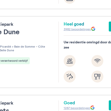
Heel goed
tiepark
3982
beoordelingen
le Dune
Uw residentie omringd door d
les sur 5
Picardië
>
Baie de Somme - Côte
zee
Belle Dune
verantwoord verblijf
Goed
tiepark
1287
beoordelingen
iets