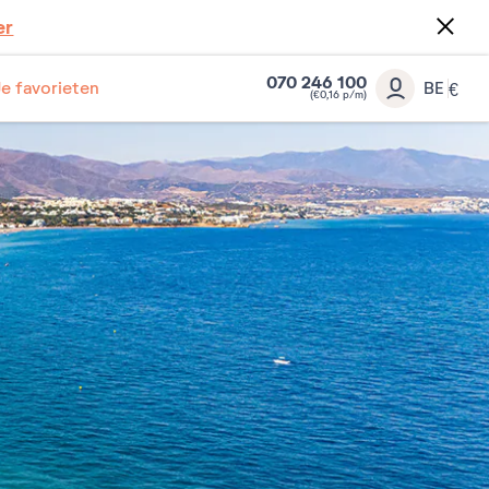
er
070 246 100
Je favorieten
BE
€
(€0,16 p/m)