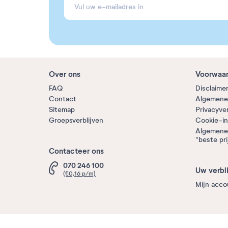
Over ons
Voorwaa
FAQ
Disclaime
Contact
Algemene
Sitemap
Privacyve
Groepsverblijven
Cookie-in
Algemene
"beste pri
Contacteer ons
070 246 100
Uw verbli
(€0,16 p/m)
Mijn acco