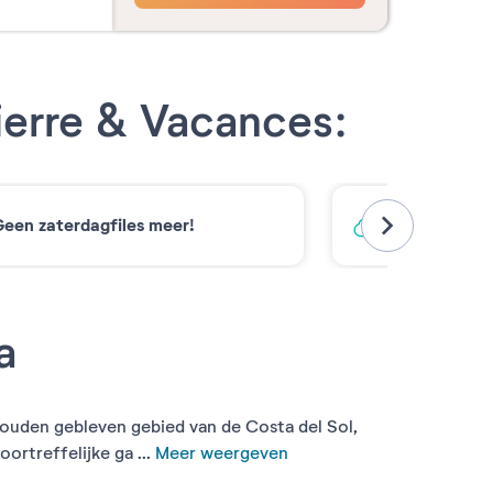
ierre & Vacances:
een zaterdagfiles meer!
Koolstofarm
a
ehouden gebleven gebied van de Costa del Sol,
ortreffelijke ga ...
Meer weergeven