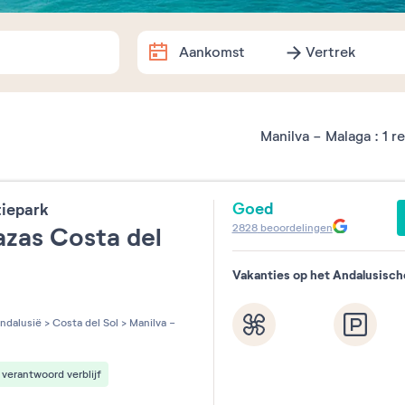
Aankomst
Vertrek
Aankomst
Vertrek
Dates exactes
Manilva - Malaga :
1
re
Augustus
2026
Goed
tiepark
ma
di
wo
do
vr
za
2828
beoordelingen
azas Costa del
1
Vakanties op het Andalusisch
3
4
5
6
7
8
les sur 5
10
11
12
13
14
15
ndalusië
>
Costa del Sol
>
Manilva -
17
18
19
20
21
22
verantwoord verblijf
24
25
26
27
28
29