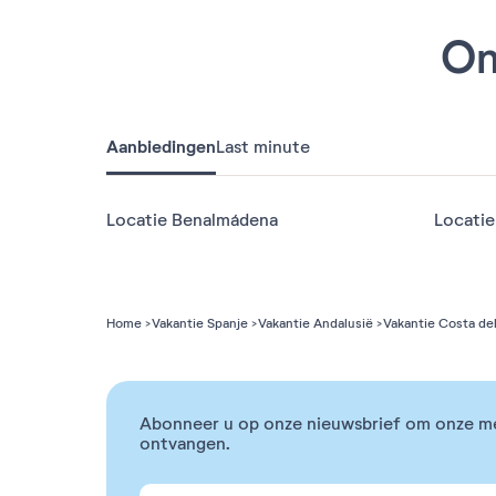
On
Aanbiedingen
Last minute
Locatie Benalmádena
Locatie
Home
Vakantie Spanje
Vakantie Andalusië
Vakantie Costa del
Abonneer u op onze nieuwsbrief om onze m
ontvangen.