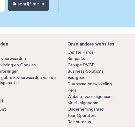
Ik schrijf me in
rden
Onze andere websites
r
Center Parcs
 voorwaarden
Sunparks
rklaring en Cookies
Groupe PVCP
stellingen
Business Solutions
 gebruiksvoorwaarden van de
Vastgoed
jsgarantie"
Duurzame ontwikkeling
Pers
Website voor eigenaars
jf
Multi-eigendom
unt
Ondernemingsraad
Tour Operators
Reisbureaus