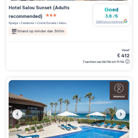
Hotel Salou Sunset (Adults
Goed
recommended)
3.8
/
5
3 étoiles sur 5
1488
beoordelingen
Spanje
>
Catalonië
>
Costa Dorada
>
Salou
Strand op minder dan 300m
vanaf
€
412
7 nachten van 04/04 tot 11/04