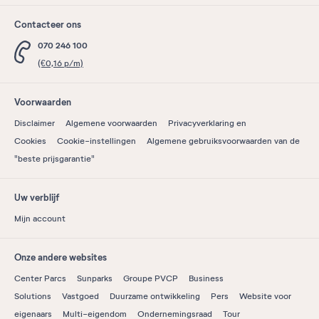
Contacteer ons
070 246 100
(€0,16 p/m)
Voorwaarden
Disclaimer
Algemene voorwaarden
Privacyverklaring en
Cookies
Cookie-instellingen
Algemene gebruiksvoorwaarden van de
"beste prijsgarantie"
Uw verblijf
Mijn account
Onze andere websites
Center Parcs
Sunparks
Groupe PVCP
Business
Solutions
Vastgoed
Duurzame ontwikkeling
Pers
Website voor
eigenaars
Multi-eigendom
Ondernemingsraad
Tour