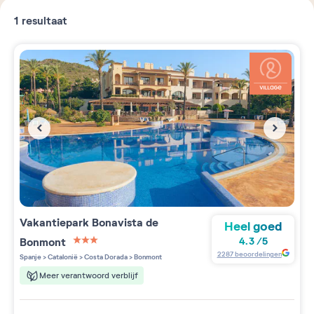
1
resultaat
Vakantiepark
Bonavista de
Heel goed
Bonmont
4.3
/
5
3 étoiles sur 5
2287
beoordelingen
Spanje
>
Catalonië
>
Costa Dorada
>
Bonmont
Meer verantwoord verblijf