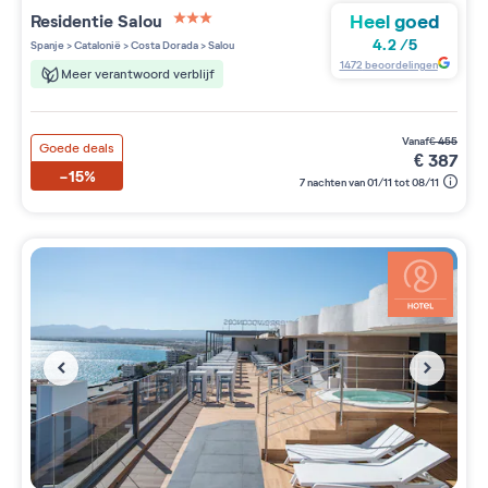
Heel goed
Residentie
Salou
3 étoiles sur 5
4.2
/
5
Spanje
>
Catalonië
>
Costa Dorada
>
Salou
1472
beoordelingen
Meer verantwoord verblijf
vanaf
€
455
Goede deals
€
387
-15%
7 nachten van 01/11 tot 08/11