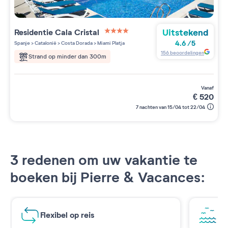
Uitstekend
Residentie
Cala Cristal
4 étoiles sur 5
4.6
/
5
Spanje
>
Catalonië
>
Costa Dorada
>
Miami Platja
156
beoordelingen
Strand op minder dan 300m
vanaf
€
520
7 nachten van 15/04 tot 22/04
3 redenen om uw vakantie te
boeken bij Pierre & Vacances:
Flexibel op reis
Ad