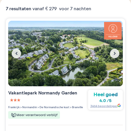
7
resultaten
vanaf
€ 279
voor 7 nachten
Vakantiepark
Normandy Garden
Heel goed
4.0
/
5
3 étoiles sur 5
3464
beoordelingen
Frankrijk
>
Normandië
>
De Normandische kust
>
Branville
Meer verantwoord verblijf