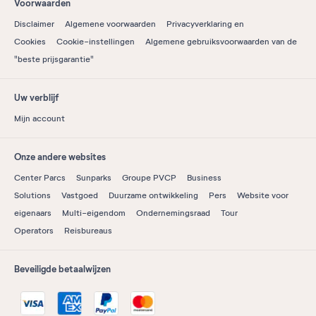
Voorwaarden
Disclaimer
Algemene voorwaarden
Privacyverklaring en
Cookies
Cookie-instellingen
Algemene gebruiksvoorwaarden van de
"beste prijsgarantie"
Uw verblijf
Mijn account
Onze andere websites
Center Parcs
Sunparks
Groupe PVCP
Business
Solutions
Vastgoed
Duurzame ontwikkeling
Pers
Website voor
eigenaars
Multi-eigendom
Ondernemingsraad
Tour
Operators
Reisbureaus
Beveiligde betaalwijzen