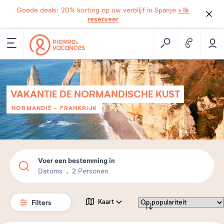
> Ik
Goede deals: 20% korting op uw verblijf in Spanje
reserveer
VAKANTIE DE NORMANDISCHE KUST
NORMANDIË
-
FRANKRIJK
Voer een bestemming in
Datums
2 Personen
Filters
Kaart