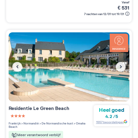
vanaf
€
531
7 nachten van 12/01 tot 19/01
Residentie
Le Green Beach
Heel goed
4.2
/
5
4 étoiles sur 5
1557
beoordelingen
Frankrijk
>
Normandië
>
De Normandische kust
>
Omaha
Beach
Meer verantwoord verblijf