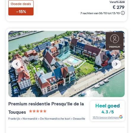
vanaf
€
328
Goede deals
€
279
-15%
7 nachten van 06/10 tot 13/10
Premium residentie
Presqu'Ile de la
Heel goed
Touques
4.3
/
5
5 étoiles sur 5
1576
beoordelingen
Frankrijk
>
Normandië
>
De Normandische kust
>
Deauville