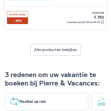
vanaf
€
413
Goede deals
€
352
-15%
7 nachten van 02/10 tot 09/10
Alle producten bekijken
3 redenen om uw vakantie te
boeken bij Pierre & Vacances:
Flexibel op reis
Ad