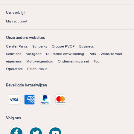
Uw verblijf
Mijn account
Onze andere websites
Center Parcs
Sunparks
Groupe PVCP
Business
Solutions
Vastgoed
Duurzame ontwikkeling
Pers
Website voor
eigenaars
Multi-eigendom
Ondernemingsraad
Tour
Operators
Reisbureaus
Beveiligde betaalwijzen
Volg ons