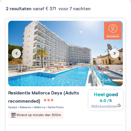
2
resultaten
vanaf
€ 371
voor 7 nachten
Residentie
Mallorca Deya (Adults
Heel goed
recommended)
4.0
/
5
3 étoiles sur 5
1868
beoordelingen
Spanje
>
Balearen
>
Mallorca
>
Santa Ponsa
Strand op minder dan 300m