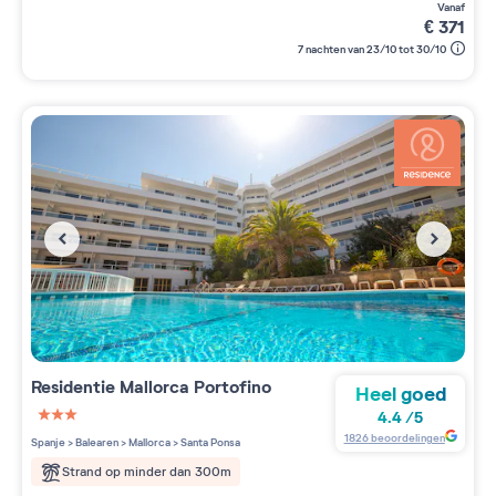
vanaf
€
371
7 nachten van 23/10 tot 30/10
Residentie
Mallorca Portofino
Heel goed
4.4
/
5
3 étoiles sur 5
1826
beoordelingen
Spanje
>
Balearen
>
Mallorca
>
Santa Ponsa
Strand op minder dan 300m