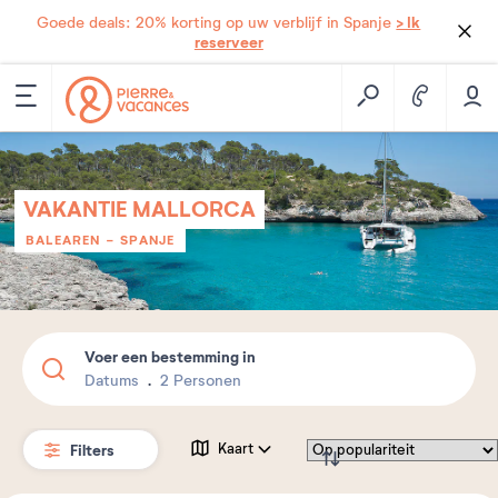
> Ik
Goede deals: 20% korting op uw verblijf in Spanje
reserveer
VAKANTIE MALLORCA
BALEAREN
-
SPANJE
Voer een bestemming in
Datums
2 Personen
Filters
Kaart