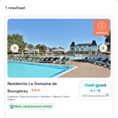
1
resultaat
Residentie
Le Domaine de
Heel goed
Bourgenay
4.1
/
5
3 étoiles sur 5
1690
beoordelingen
Frankrijk
>
Pays de la Loire
>
Vendée
>
Talmont-Saint-
Hilaire
Meer verantwoord verblijf