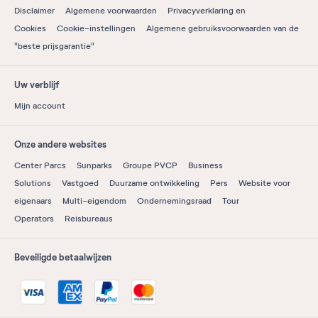
Disclaimer
Algemene voorwaarden
Privacyverklaring en
Cookies
Cookie-instellingen
Algemene gebruiksvoorwaarden van de
"beste prijsgarantie"
Uw verblijf
Mijn account
Onze andere websites
Center Parcs
Sunparks
Groupe PVCP
Business
Solutions
Vastgoed
Duurzame ontwikkeling
Pers
Website voor
eigenaars
Multi-eigendom
Ondernemingsraad
Tour
Operators
Reisbureaus
Beveiligde betaalwijzen