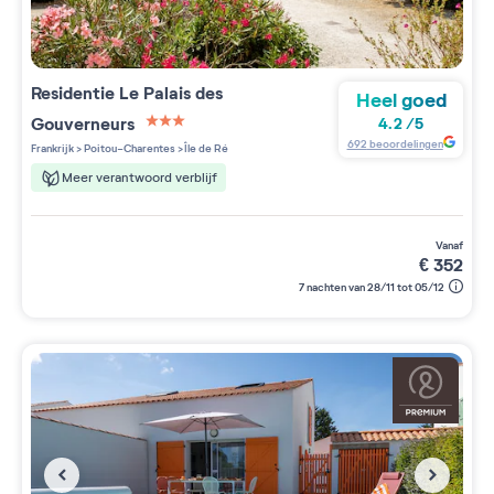
Residentie
Le Palais des
Heel goed
Gouverneurs
4.2
/
5
3 étoiles sur 5
692
beoordelingen
Frankrijk
>
Poitou-Charentes
>
Île de Ré
Meer verantwoord verblijf
vanaf
€
352
7 nachten van 28/11 tot 05/12