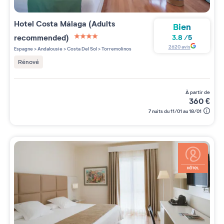
Hotel Costa Málaga (Adults
Bien
recommended)
3.8
/
5
4 étoiles sur 5
2620
avis
Espagne
>
Andalousie
>
Costa Del Sol
>
Torremolinos
Rénové
à partir de
360
€
7 nuits du 11/01 au 18/01