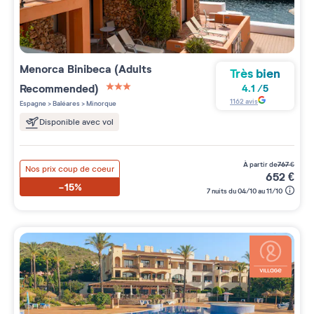
Menorca Binibeca (Adults
Très bien
Recommended)
4.1
/
5
3 étoiles sur 5
1162
avis
Espagne
>
Baléares
>
Minorque
Disponible avec vol
à partir de
767
€
Nos prix coup de coeur
652
€
-15%
7 nuits du 04/10 au 11/10