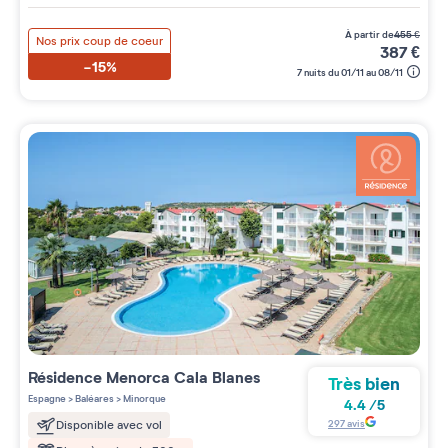
à partir de
455
€
Nos prix coup de coeur
387
€
-15%
7 nuits du 01/11 au 08/11
Résidence
Menorca Cala Blanes
Très bien
Espagne
>
Baléares
>
Minorque
4.4
/
5
297
avis
Disponible avec vol