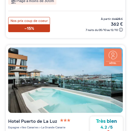
Plage à moins de 300m
à partir de
425
€
Nos prix coup de coeur
362
€
-15%
7 nuits du 05/10 au 12/10
Très bien
Hotel Puerto de La Luz
3 étoiles sur 5
4.2
/
5
Espagne
>
Iles Canaries
>
La Grande Canarie