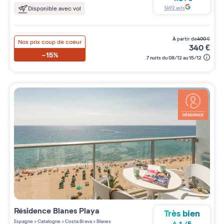
1492
avis
Disponible avec vol
à partir de
400
€
Nos prix coup de coeur
340
€
-15%
7 nuits du 08/12 au 15/12
Résidence
Blanes Playa
Très bien
Espagne
>
Catalogne
>
Costa Brava
>
Blanes