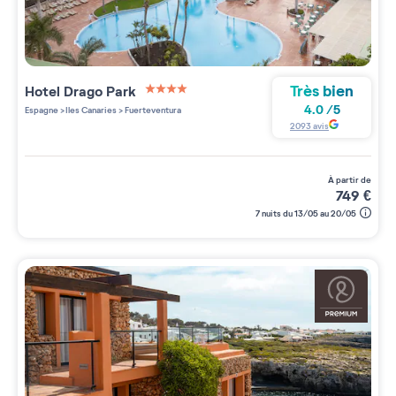
Très bien
Hotel Drago Park
4 étoiles sur 5
4.0
/
5
Espagne
>
Iles Canaries
>
Fuerteventura
2093
avis
à partir de
749
€
7 nuits du 13/05 au 20/05