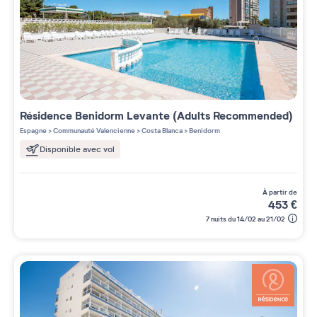
Résidence
Benidorm Levante (Adults Recommended)
Espagne
>
Communauté Valencienne
>
Costa Blanca
>
Benidorm
Disponible avec vol
à partir de
453
€
7 nuits du 14/02 au 21/02