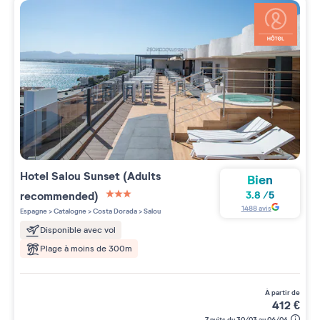
Hotel Salou Sunset (Adults
Bien
recommended)
3.8
/
5
3 étoiles sur 5
1488
avis
Espagne
>
Catalogne
>
Costa Dorada
>
Salou
Disponible avec vol
Plage à moins de 300m
à partir de
412
€
7 nuits du 30/03 au 06/04