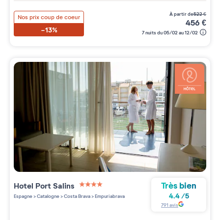
à partir de
522
€
Nos prix coup de coeur
456
€
-13%
7 nuits du 05/02 au 12/02
Très bien
Hotel Port Salins
4 étoiles sur 5
4.4
/
5
Espagne
>
Catalogne
>
Costa Brava
>
Empuriabrava
791
avis