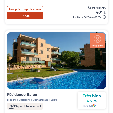
à partir de
471
€
Nos prix coup de coeur
401
€
-15%
7 nuits du 01/04 au 08/04
Résidence
Salou
Très bien
Espagne
>
Catalogne
>
Costa Dorada
>
Salou
4.2
/
5
1472
avis
Disponible avec vol