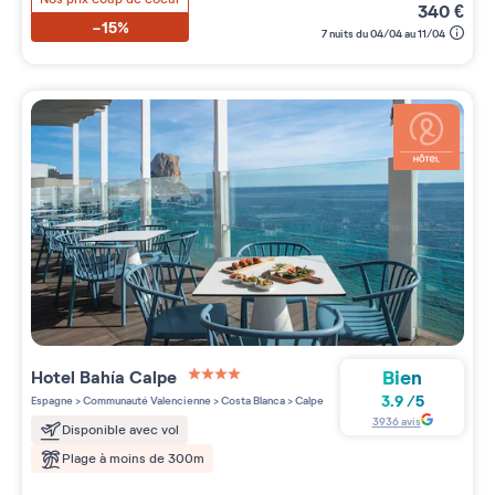
340
€
-15%
7 nuits du 04/04 au 11/04
Bien
Hotel Bahía Calpe
4 étoiles sur 5
3.9
/
5
Espagne
>
Communauté Valencienne
>
Costa Blanca
>
Calpe
3936
avis
Disponible avec vol
Plage à moins de 300m