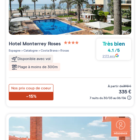
Très bien
Hotel Monterrey Roses
4 étoiles sur 5
4.1
/
5
Espagne
>
Catalogne
>
Costa Brava
>
Rosas
2173
avis
Disponible avec vol
Plage à moins de 300m
à partir de
393
€
Nos prix coup de coeur
335
€
-15%
7 nuits du 30/03 au 06/04