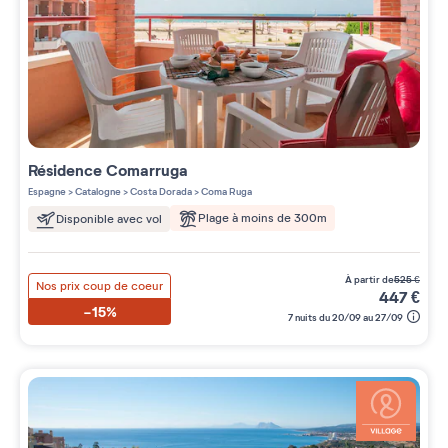
Résidence
Comarruga
Espagne
>
Catalogne
>
Costa Dorada
>
Coma Ruga
Plage à moins de 300m
Disponible avec vol
à partir de
525
€
Nos prix coup de coeur
447
€
-15%
7 nuits du 20/09 au 27/09