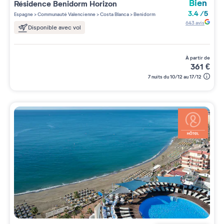
Bien
Résidence
Benidorm Horizon
3.4
/
5
Espagne
>
Communauté Valencienne
>
Costa Blanca
>
Benidorm
643
avis
Disponible avec vol
à partir de
361
€
7 nuits du 10/12 au 17/12