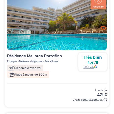
Résidence
Mallorca Portofino
Très bien
Espagne
>
Baléares
>
Majorque
>
Santa Ponsa
4.4
/
5
1826
avis
Disponible avec vol
Plage à moins de 300m
à partir de
471
€
7 nuits du 02/04 au 09/04