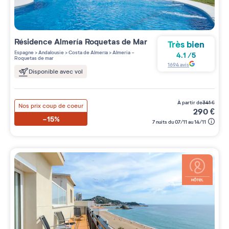
Résidence
Almería Roquetas de Mar
Très bien
Espagne
>
Andalousie
>
Costa de Almería
>
Almeria -
4.1
/
5
Roquetas de mar
1694
avis
Disponible avec vol
à partir de
341
€
Nos prix coup de coeur
290
€
-15%
7 nuits du 07/11 au 14/11