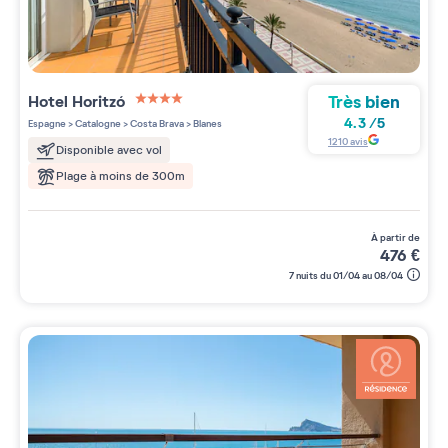
Très bien
Hotel Horitzó
4 étoiles sur 5
4.3
/
5
Espagne
>
Catalogne
>
Costa Brava
>
Blanes
1210
avis
Disponible avec vol
Plage à moins de 300m
à partir de
476
€
7 nuits du 01/04 au 08/04