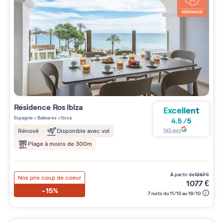
Résidence
Ros Ibiza
Excellent
Espagne
>
Baléares
>
Ibiza
4.5
/
5
145
avis
Rénové
Disponible avec vol
Plage à moins de 300m
à partir de
1267
€
Nos prix coup de coeur
1077
€
-15%
7 nuits du 11/10 au 18/10