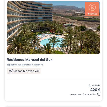
Résidence
Marazul del Sur
Espagne
>
Iles Canaries
>
Ténérife
Disponible avec vol
à partir de
420
€
7 nuits du 12/09 au 19/09