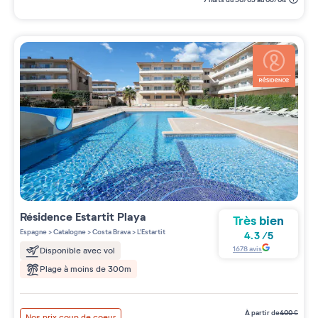
Résidence
Estartit Playa
Très bien
Espagne
>
Catalogne
>
Costa Brava
>
L'Estartit
4.3
/
5
1678
avis
Disponible avec vol
Plage à moins de 300m
à partir de
400
€
Nos prix coup de coeur