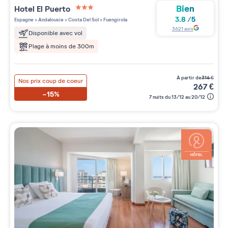
Bien
Hotel El Puerto
3 étoiles sur 5
3.8
/
5
Espagne
>
Andalousie
>
Costa Del Sol
>
Fuengirola
3621
avis
Disponible avec vol
Plage à moins de 300m
à partir de
314
€
Nos prix coup de coeur
267
€
-15%
7 nuits du 13/12 au 20/12