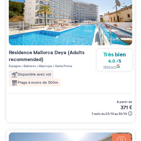
Résidence
Mallorca Deya (Adults
Très bien
recommended)
4.0
/
5
Espagne
>
Baléares
>
Majorque
>
Santa Ponsa
1868
avis
Disponible avec vol
Plage à moins de 300m
à partir de
371
€
7 nuits du 23/10 au 30/10