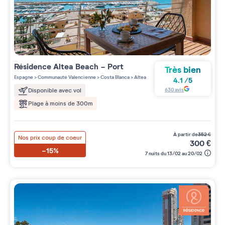
Résidence
Altea Beach - Port
Très bien
Espagne
>
Communauté Valencienne
>
Costa Blanca
>
Altea
4.1
/
5
630
avis
Disponible avec vol
Plage à moins de 300m
à partir de
352
€
Nos prix coup de coeur
300
€
-15%
7 nuits du 13/02 au 20/02