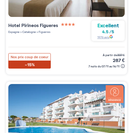
Excellent
Hotel Pirineos Figueres
4 étoiles sur 5
4.5
/
5
Espagne
>
Catalogne
>
Figueres
1976
avis
à partir de
337
€
Nos prix coup de coeur
287
€
-15%
7 nuits du 07/11 au 14/11