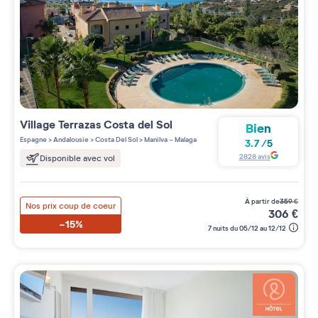
Village
Terrazas Costa del Sol
Bien
Espagne
>
Andalousie
>
Costa Del Sol
>
Manilva - Malaga
3.7
/
5
2828
avis
Disponible avec vol
à partir de
359
€
Nos prix coup de coeur
306
€
-15%
7 nuits du 05/12 au 12/12