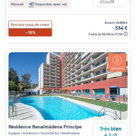
870
avis
Rénové
Disponible avec vol
à partir de
392
€
Nos prix coup de coeur
334
€
-15%
7 nuits du 04/04 au 11/04
Résidence
Benalmádena Príncipe
Très bien
Espagne
>
Andalousie
>
Costa Del Sol
>
Benalmadena
4.2
/
5