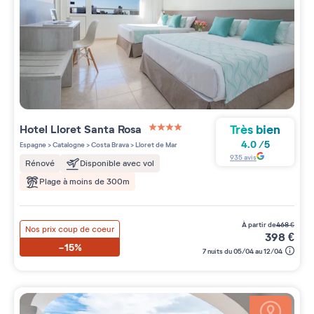
Très bien
Hotel Lloret Santa Rosa
4 étoiles sur 5
4.0
/
5
Espagne
>
Catalogne
>
Costa Brava
>
Lloret de Mar
935
avis
Rénové
Disponible avec vol
Plage à moins de 300m
à partir de
468
€
Nos prix coup de coeur
398
€
-15%
7 nuits du 05/04 au 12/04