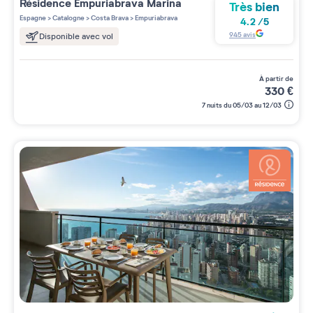
Résidence
Empuriabrava Marina
Très bien
Espagne
>
Catalogne
>
Costa Brava
>
Empuriabrava
4.2
/
5
945
avis
Disponible avec vol
à partir de
330
€
7 nuits du 05/03 au 12/03