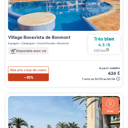
Village
Bonavista de Bonmont
Très bien
Espagne
>
Catalogne
>
Costa Dorada
>
Bonmont
4.3
/
5
2287
avis
Disponible avec vol
à partir de
501
€
Nos prix coup de coeur
426
€
-15%
7 nuits du 30/03 au 06/04