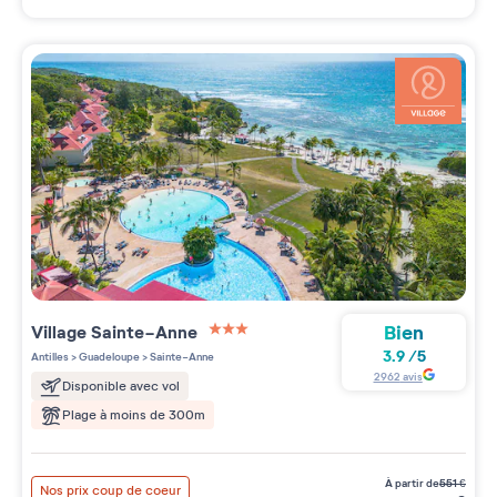
Bien
Village
Sainte-Anne
3 étoiles sur 5
3.9
/
5
Antilles
>
Guadeloupe
>
Sainte-Anne
2962
avis
Disponible avec vol
Plage à moins de 300m
à partir de
551
€
Nos prix coup de coeur