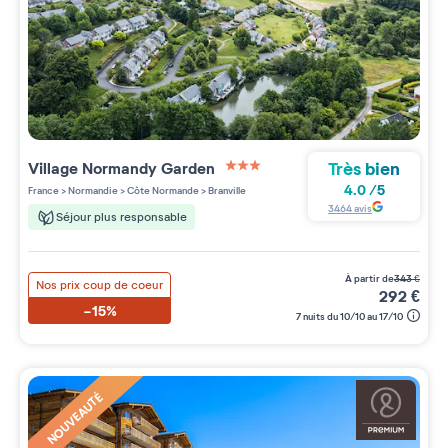
Très bien
Village
Normandy Garden
3 étoiles sur 5
4.0
/
5
France
>
Normandie
>
Côte Normande
>
Branville
3464
avis
Séjour plus responsable
à partir de
343
€
Nos prix coup de coeur
292
€
-15%
7 nuits du 10/10 au 17/10
NOUVEAUTÉ