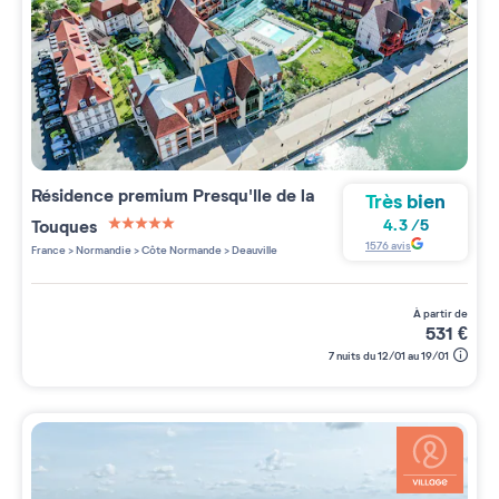
Résidence premium
Presqu'Ile de la
Très bien
Touques
4.3
/
5
5 étoiles sur 5
1576
avis
France
>
Normandie
>
Côte Normande
>
Deauville
à partir de
531
€
7 nuits du 12/01 au 19/01