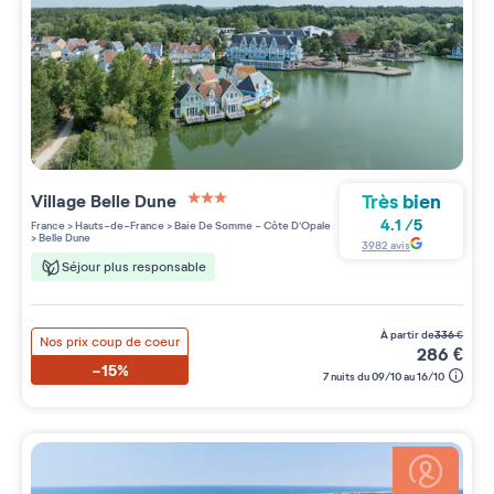
Très bien
Village
Belle Dune
3 étoiles sur 5
4.1
/
5
France
>
Hauts-de-France
>
Baie De Somme - Côte D'Opale
>
Belle Dune
3982
avis
Séjour plus responsable
à partir de
336
€
Nos prix coup de coeur
286
€
-15%
7 nuits du 09/10 au 16/10