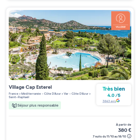
Village
Cap Esterel
Très bien
France
>
Méditerranée - Côte D'Azur
>
Var - Côte D'Azur
>
4.0
/
5
Saint-Raphaël
3843
avis
Séjour plus responsable
à partir de
380
€
7 nuits du 11/10 au 18/10