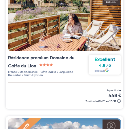
Résidence premium
Domaine du
Excellent
Golfe du Lion
4.8
/
5
4 étoiles sur 5
668
avis
France
>
Méditerranée - Côte D'Azur
>
Languedoc-
Roussillon
>
Saint-Cyprien
à partir de
448
€
7 nuits du 06/11 au 13/11