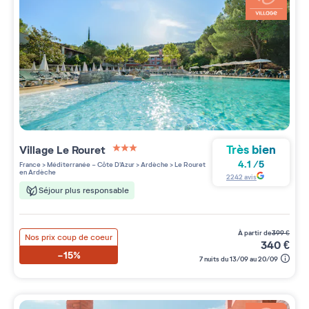
Très bien
Village
Le Rouret
3 étoiles sur 5
4.1
/
5
France
>
Méditerranée - Côte D'Azur
>
Ardèche
>
Le Rouret
en Ardèche
2242
avis
Séjour plus responsable
à partir de
399
€
Nos prix coup de coeur
340
€
-15%
7 nuits du 13/09 au 20/09