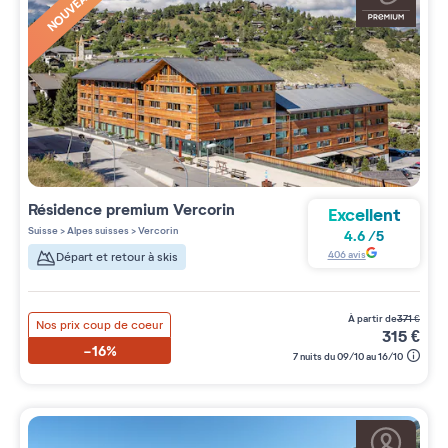
NOUVEAUTÉ
Résidence premium
Vercorin
Excellent
Suisse
>
Alpes suisses
>
Vercorin
4.6
/
5
406
avis
Départ et retour à skis
à partir de
371
€
Nos prix coup de coeur
315
€
-16%
7 nuits du 09/10 au 16/10