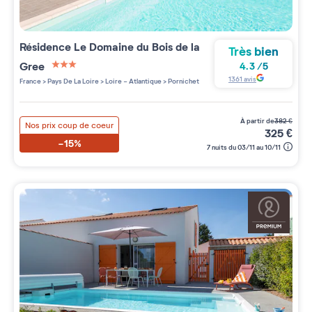
Résidence
Le Domaine du Bois de la
Très bien
Gree
4.3
/
5
3 étoiles sur 5
1361
avis
France
>
Pays De La Loire
>
Loire - Atlantique
>
Pornichet
à partir de
382
€
Nos prix coup de coeur
325
€
-15%
7 nuits du 03/11 au 10/11