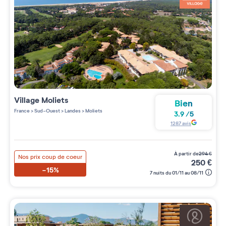
Village
Moliets
Bien
France
>
Sud-Ouest
>
Landes
>
Moliets
3.9
/
5
1287
avis
à partir de
294
€
Nos prix coup de coeur
250
€
-15%
7 nuits du 01/11 au 08/11