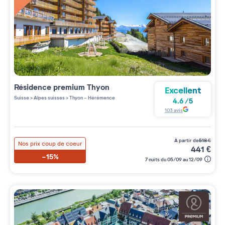
Résidence premium
Thyon
Excellent
Suisse
>
Alpes suisses
>
Thyon - Hérémence
4.6
/
5
103
avis
à partir de
518
€
Nos prix coup de coeur
441
€
-15%
7 nuits du 05/09 au 12/09