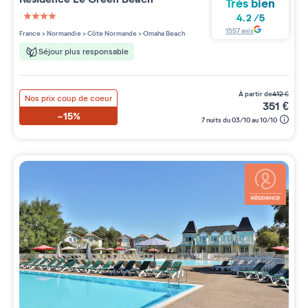
Très bien
4.2
/
5
4 étoiles sur 5
1557
avis
France
>
Normandie
>
Côte Normande
>
Omaha Beach
Séjour plus responsable
à partir de
412
€
Nos prix coup de coeur
351
€
-15%
7 nuits du 03/10 au 10/10