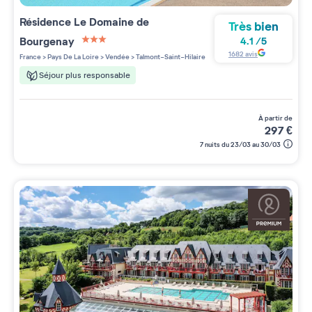
Résidence
Le Domaine de
Très bien
Bourgenay
4.1
/
5
3 étoiles sur 5
1682
avis
France
>
Pays De La Loire
>
Vendée
>
Talmont-Saint-Hilaire
Séjour plus responsable
à partir de
297
€
7 nuits du 23/03 au 30/03