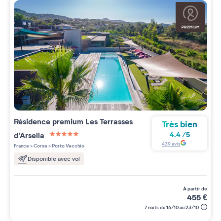
Résidence premium
Les Terrasses
Très bien
d'Arsella
4.4
/
5
5 étoiles sur 5
439
avis
France
>
Corse
>
Porto Vecchio
Disponible avec vol
à partir de
455
€
7 nuits du 16/10 au 23/10