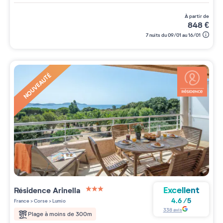
à partir de
848
€
7 nuits du 09/01 au 16/01
NOUVEAUTÉ
Excellent
Résidence
Arinella
3 étoiles sur 5
4.6
/
5
France
>
Corse
>
Lumio
338
avis
Plage à moins de 300m