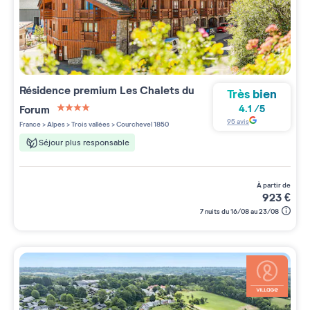
Résidence premium
Les Chalets du
Très bien
Forum
4.1
/
5
4 étoiles sur 5
95
avis
France
>
Alpes
>
Trois vallées
>
Courchevel 1850
Séjour plus responsable
à partir de
923
€
7 nuits du 16/08 au 23/08