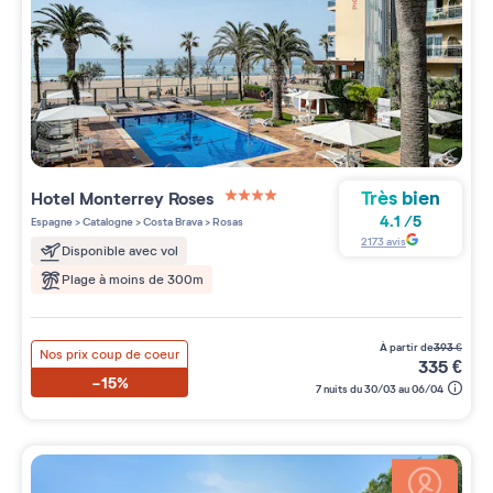
Très bien
Hotel Monterrey Roses
4 étoiles sur 5
4.1
/
5
Espagne
>
Catalogne
>
Costa Brava
>
Rosas
2173
avis
Disponible avec vol
Plage à moins de 300m
à partir de
393
€
Nos prix coup de coeur
335
€
-15%
7 nuits du 30/03 au 06/04