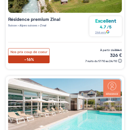
Résidence premium
Zinal
Excellent
Suisse
>
Alpes suisses
>
Zinal
4.7
/
5
244
avis
à partir de
384
€
Nos prix coup de coeur
326
€
-16%
7 nuits du 17/10 au 24/10