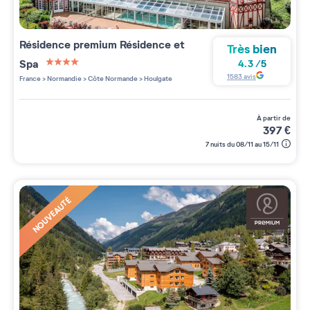
Résidence premium
Résidence et
Très bien
Spa
4.3
/
5
4 étoiles sur 5
1583
avis
France
>
Normandie
>
Côte Normande
>
Houlgate
à partir de
397
€
7 nuits du 08/11 au 15/11
NOUVEAUTÉ