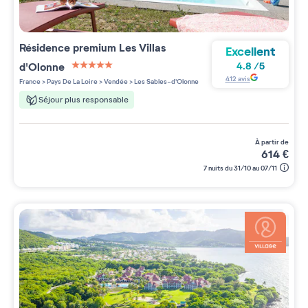
Résidence premium
Les Villas
Excellent
d'Olonne
4.8
/
5
5 étoiles sur 5
412
avis
France
>
Pays De La Loire
>
Vendée
>
Les Sables-d'Olonne
Séjour plus responsable
à partir de
614
€
7 nuits du 31/10 au 07/11