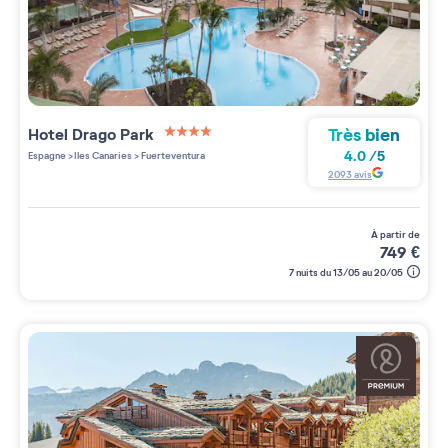
Très bien
Hotel Drago Park
4 étoiles sur 5
4.0
/
5
Espagne
>
Iles Canaries
>
Fuerteventura
2093
avis
à partir de
749
€
7 nuits du 13/05 au 20/05