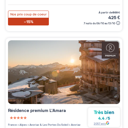
à partir de
500
€
Nos prix coup de coeur
425
€
-15%
7 nuits du 06/10 au 13/10
Résidence premium
L'Amara
Très bien
4.4
/
5
5 étoiles sur 5
2057
avis
France
>
Alpes
>
Avoriaz & Les Portes Du Soleil
>
Avoriaz