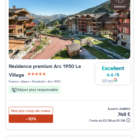
Résidence premium
Arc 1950 Le
Excellent
Village
4.6
/
5
5 étoiles sur 5
1751
avis
France
>
Alpes
>
Paradiski
>
Arc 1950
Séjour plus responsable
à partir de
831
€
Nos prix coup de coeur
748
€
-10%
7 nuits du 22/08 au 29/08