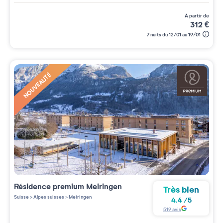
à partir de
312
€
7 nuits du 12/01 au 19/01
NOUVEAUTÉ
Résidence premium
Meiringen
Très bien
Suisse
>
Alpes suisses
>
Meiringen
4.4
/
5
519
avis