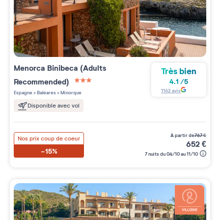
Menorca Binibeca (Adults
Très bien
Recommended)
4.1
/
5
3 étoiles sur 5
1162
avis
Espagne
>
Baléares
>
Minorque
Disponible avec vol
à partir de
767
€
Nos prix coup de coeur
652
€
-15%
7 nuits du 04/10 au 11/10