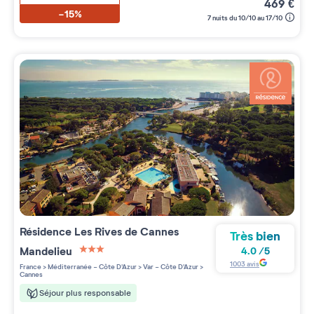
469
€
-15%
7 nuits du 10/10 au 17/10
Résidence
Les Rives de Cannes
Très bien
Mandelieu
4.0
/
5
3 étoiles sur 5
1003
avis
France
>
Méditerranée - Côte D'Azur
>
Var - Côte D'Azur
>
Cannes
Séjour plus responsable