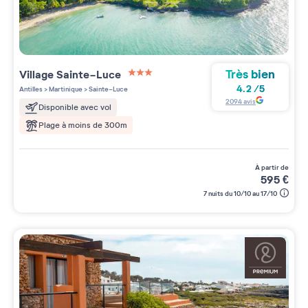
Très bien
Village
Sainte-Luce
3 étoiles sur 5
4.2
/
5
Antilles
>
Martinique
>
Sainte-Luce
2094
avis
Disponible avec vol
Plage à moins de 300m
à partir de
595
€
7 nuits du 10/10 au 17/10