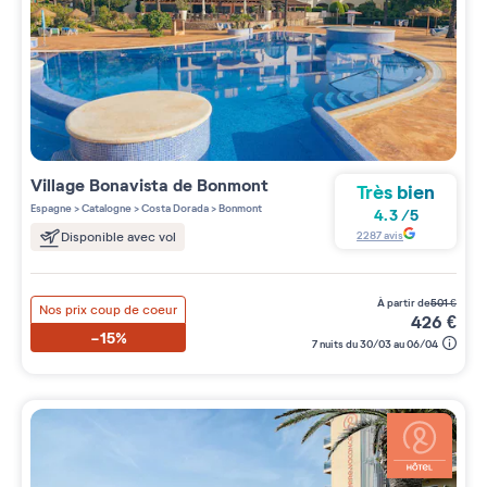
Village
Bonavista de Bonmont
Très bien
Espagne
>
Catalogne
>
Costa Dorada
>
Bonmont
4.3
/
5
2287
avis
Disponible avec vol
à partir de
501
€
Nos prix coup de coeur
426
€
-15%
7 nuits du 30/03 au 06/04