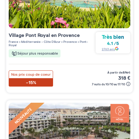
Village
Pont Royal en Provence
Très bien
France
>
Méditerranée - Côte D'Azur
>
Provence
>
Pont-
4.1
/
5
Royal
2763
avis
Séjour plus responsable
à partir de
374
€
Nos prix coup de coeur
318
€
-15%
7 nuits du 10/10 au 17/10
NOUVEAUTÉ