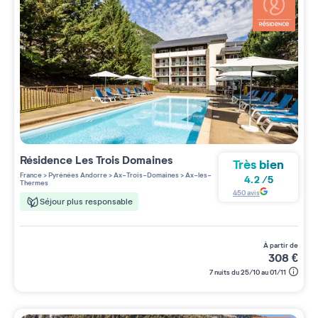
Résidence
Les Trois Domaines
Très bien
France
>
Pyrénées Andorre
>
Ax-Trois-Domaines
>
Ax-les-
4.2
/
5
Thermes
450
avis
Séjour plus responsable
à partir de
308
€
7 nuits du 25/10 au 01/11