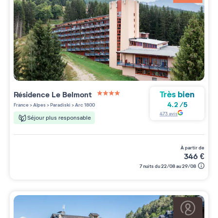
Très bien
Résidence
Le Belmont
4 étoiles sur 5
4.2
/
5
France
>
Alpes
>
Paradiski
>
Arc 1800
473
avis
Séjour plus responsable
à partir de
346
€
7 nuits du 22/08 au 29/08