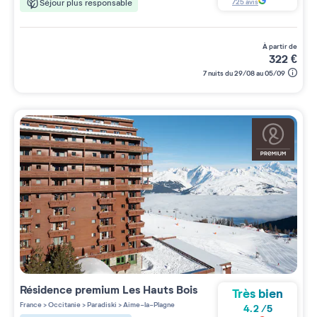
725
avis
Séjour plus responsable
à partir de
322
€
7 nuits du 29/08 au 05/09
Résidence premium
Les Hauts Bois
Très bien
France
>
Occitanie
>
Paradiski
>
Aime-la-Plagne
4.2
/
5