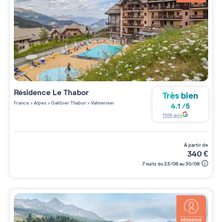
Résidence
Le Thabor
Très bien
France
>
Alpes
>
Galibier Thabor
>
Valmeinier
4.1
/
5
1109
avis
à partir de
340
€
7 nuits du 23/08 au 30/08