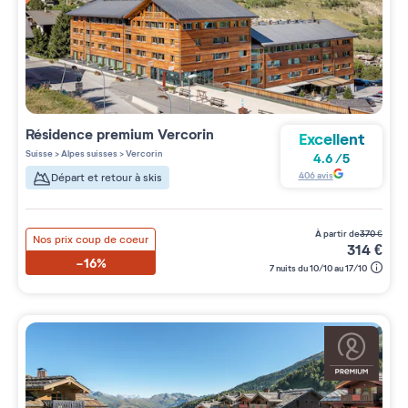
Résidence premium
Vercorin
Excellent
Suisse
>
Alpes suisses
>
Vercorin
4.6
/
5
406
avis
Départ et retour à skis
à partir de
370
€
Nos prix coup de coeur
314
€
-16%
7 nuits du 10/10 au 17/10