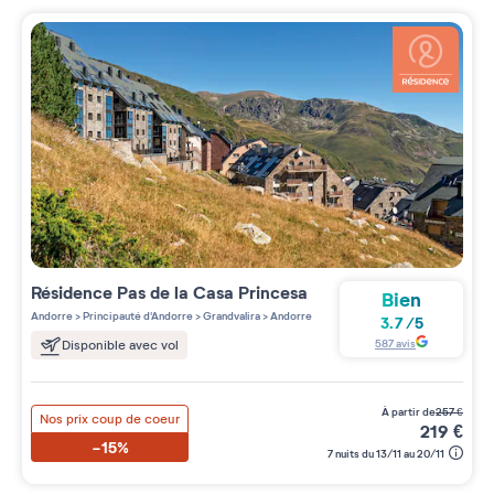
Résidence
Pas de la Casa Princesa
Bien
Andorre
>
Principauté d'Andorre
>
Grandvalira
>
Andorre
3.7
/
5
587
avis
Disponible avec vol
à partir de
257
€
Nos prix coup de coeur
219
€
-15%
7 nuits du 13/11 au 20/11