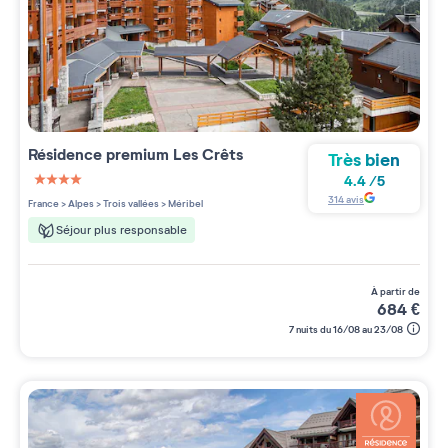
Résidence premium
Les Crêts
Très bien
4.4
/
5
4 étoiles sur 5
314
avis
France
>
Alpes
>
Trois vallées
>
Méribel
Séjour plus responsable
à partir de
684
€
7 nuits du 16/08 au 23/08