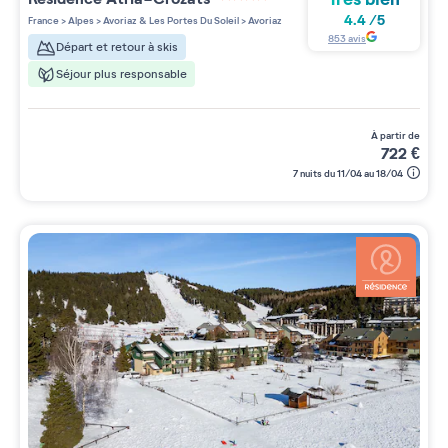
4 étoiles sur 5
4.4
/
5
France
>
Alpes
>
Avoriaz & Les Portes Du Soleil
>
Avoriaz
853
avis
Départ et retour à skis
Séjour plus responsable
à partir de
722
€
7 nuits du 11/04 au 18/04