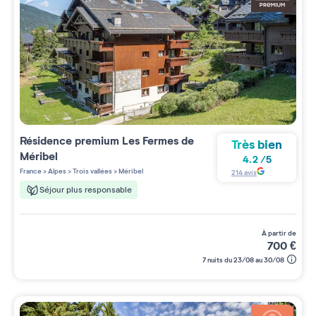
Résidence premium
Les Fermes de
Très bien
Méribel
4.2
/
5
France
>
Alpes
>
Trois vallées
>
Méribel
214
avis
Séjour plus responsable
à partir de
700
€
7 nuits du 23/08 au 30/08