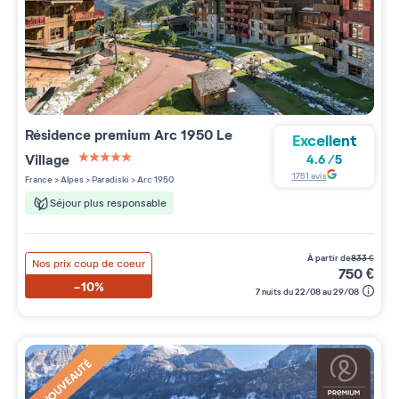
Résidence premium
Arc 1950 Le
Excellent
Village
4.6
/
5
5 étoiles sur 5
1751
avis
France
>
Alpes
>
Paradiski
>
Arc 1950
Séjour plus responsable
à partir de
833
€
Nos prix coup de coeur
750
€
-10%
7 nuits du 22/08 au 29/08
NOUVEAUTÉ