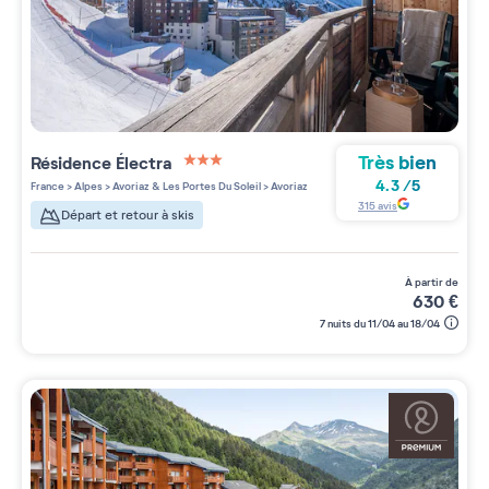
Très bien
Résidence
Électra
3 étoiles sur 5
4.3
/
5
France
>
Alpes
>
Avoriaz & Les Portes Du Soleil
>
Avoriaz
315
avis
Départ et retour à skis
à partir de
630
€
7 nuits du 11/04 au 18/04