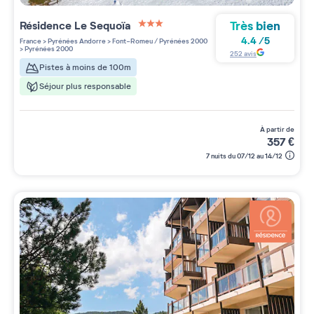
Très bien
Résidence
Le Sequoïa
3 étoiles sur 5
4.4
/
5
France
>
Pyrénées Andorre
>
Font-Romeu / Pyrénées 2000
>
Pyrénées 2000
252
avis
Pistes à moins de 100m
Séjour plus responsable
à partir de
357
€
7 nuits du 07/12 au 14/12