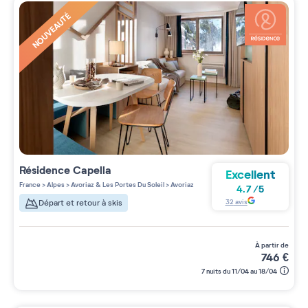
NOUVEAUTÉ
Résidence
Capella
Excellent
France
>
Alpes
>
Avoriaz & Les Portes Du Soleil
>
Avoriaz
4.7
/
5
32
avis
Départ et retour à skis
à partir de
746
€
7 nuits du 11/04 au 18/04