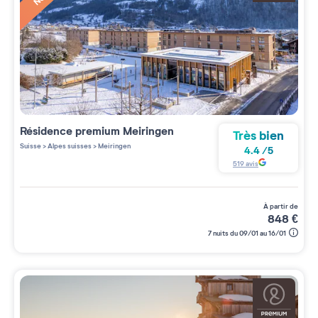
Résidence premium
Meiringen
Très bien
Suisse
>
Alpes suisses
>
Meiringen
4.4
/
5
519
avis
à partir de
848
€
7 nuits du 09/01 au 16/01