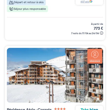
607
avis
Départ et retour à skis
Séjour plus responsable
à partir de
773
€
7 nuits du 17/04 au 24/04
Très bien
Résidence
Atria-Crozats