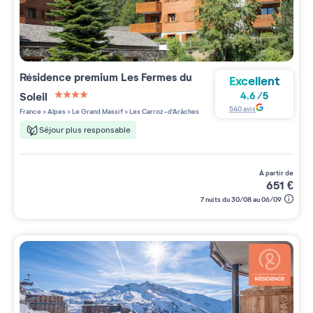
Résidence premium
Les Fermes du
Excellent
Soleil
4.6
/
5
4 étoiles sur 5
540
avis
France
>
Alpes
>
Le Grand Massif
>
Les Carroz-d'Arâches
Séjour plus responsable
à partir de
651
€
7 nuits du 30/08 au 06/09