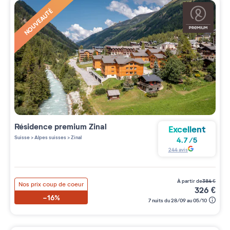
NOUVEAUTÉ
Résidence premium
Zinal
Excellent
Suisse
>
Alpes suisses
>
Zinal
4.7
/
5
244
avis
à partir de
384
€
Nos prix coup de coeur
326
€
-16%
7 nuits du 28/09 au 05/10