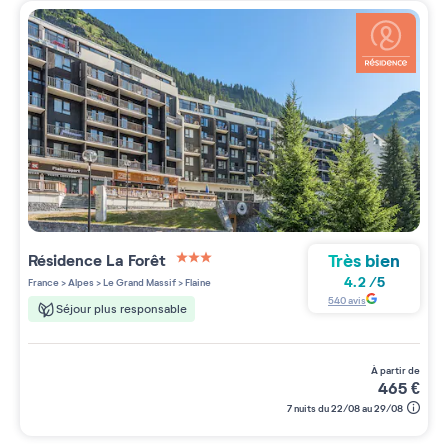
Très bien
Résidence
La Forêt
3 étoiles sur 5
4.2
/
5
France
>
Alpes
>
Le Grand Massif
>
Flaine
540
avis
Séjour plus responsable
à partir de
465
€
7 nuits du 22/08 au 29/08