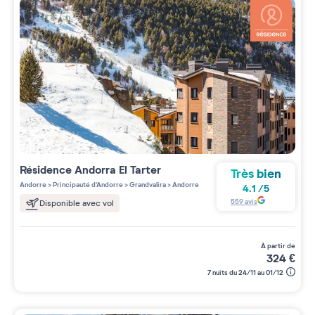
Résidence
Andorra El Tarter
Très bien
Andorre
>
Principauté d'Andorre
>
Grandvalira
>
Andorre
4.1
/
5
559
avis
Disponible avec vol
à partir de
324
€
7 nuits du 24/11 au 01/12