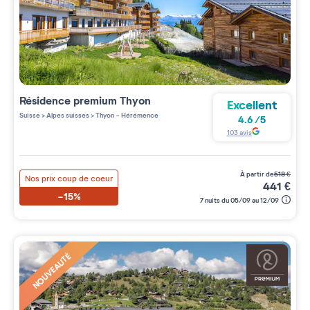
Résidence premium
Thyon
Excellent
Suisse
>
Alpes suisses
>
Thyon - Hérémence
4.6
/
5
103
avis
à partir de
518
€
Nos prix coup de coeur
441
€
-15%
7 nuits du 05/09 au 12/09
NOUVEAUTÉ