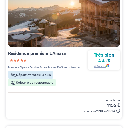
Résidence premium
L'Amara
Très bien
4.4
/
5
5 étoiles sur 5
2057
avis
France
>
Alpes
>
Avoriaz & Les Portes Du Soleil
>
Avoriaz
Départ et retour à skis
Séjour plus responsable
à partir de
1156
€
7 nuits du 11/04 au 18/04