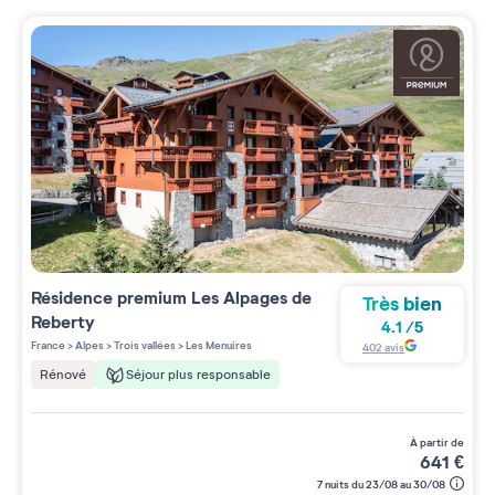
Résidence premium
Les Alpages de
Très bien
Reberty
4.1
/
5
France
>
Alpes
>
Trois vallées
>
Les Menuires
402
avis
Séjour plus responsable
Rénové
à partir de
641
€
7 nuits du 23/08 au 30/08