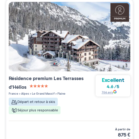
Résidence premium
Les Terrasses
Excellent
d'Hélios
4.6
/
5
5 étoiles sur 5
764
avis
France
>
Alpes
>
Le Grand Massif
>
Flaine
Départ et retour à skis
Séjour plus responsable
à partir de
875
€