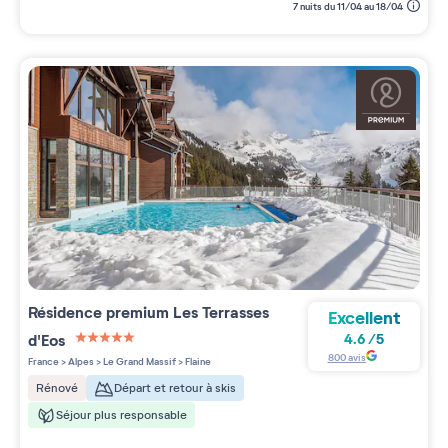
7 nuits du 11/04 au 18/04
Résidence premium
Les Terrasses
Excellent
d'Eos
4.6
/
5
5 étoiles sur 5
800
avis
France
>
Alpes
>
Le Grand Massif
>
Flaine
Départ et retour à skis
Rénové
Séjour plus responsable