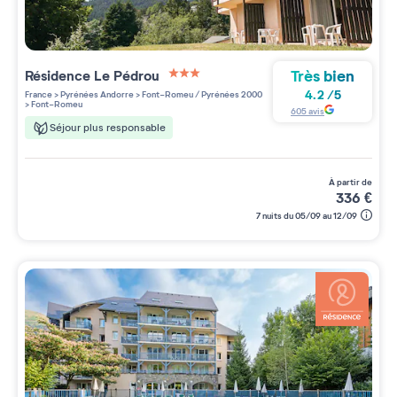
Très bien
Résidence
Le Pédrou
3 étoiles sur 5
4.2
/
5
France
>
Pyrénées Andorre
>
Font-Romeu / Pyrénées 2000
>
Font-Romeu
605
avis
Séjour plus responsable
à partir de
336
€
7 nuits du 05/09 au 12/09