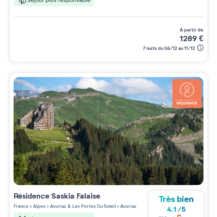
à partir de
1289
€
7 nuits du 04/12 au 11/12
Résidence
Saskia Falaise
Très bien
France
>
Alpes
>
Avoriaz & Les Portes Du Soleil
>
Avoriaz
4.1
/
5