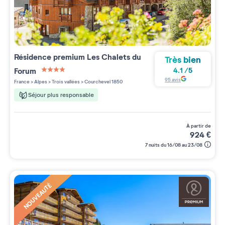
Résidence premium
Les Chalets du
Très bien
Forum
4.1
/
5
4 étoiles sur 5
95
avis
France
>
Alpes
>
Trois vallées
>
Courchevel 1850
Séjour plus responsable
à partir de
924
€
7 nuits du 16/08 au 23/08
NOUVEAUTÉ