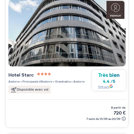
Très bien
Hotel Starc
4 étoiles sur 5
4.4
/
5
Andorre
>
Principauté d'Andorre
>
Grandvalira
>
Andorre
598
avis
Disponible avec vol
à partir de
720
€
7 nuits du 13/09 au 20/09