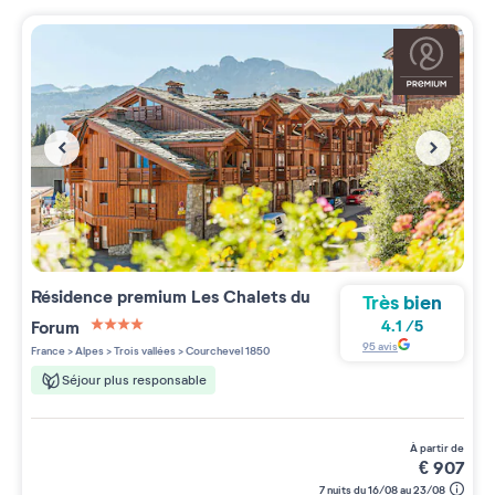
Résidence premium
Les Chalets du
Très bien
Forum
4.1
/
5
4 étoiles sur 5
95
avis
France
>
Alpes
>
Trois vallées
>
Courchevel 1850
Séjour plus responsable
à partir de
€
907
7 nuits du 16/08 au 23/08