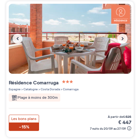
Résidence
Comarruga
3 étoiles sur 5
Espagne
>
Catalogne
>
Costa Dorada
>
Comarruga
Plage à moins de 300m
à partir de
€
525
Les bons plans
€
447
-15%
7 nuits du 20/09 au 27/09