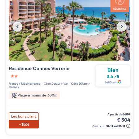
Résidence
Cannes Verrerie
Bien
3.4
/
5
2 étoiles sur 5
1485
avis
France
>
Méditerranée - Côte D'Azur
>
Var - Côte D'Azur
>
Cannes
Plage à moins de 300m
à partir de
€
357
Les bons plans
€
304
-15%
7 nuits du 01/11 au 08/11