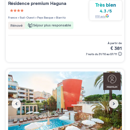
Résidence premium
Haguna
Très bien
4.3
/
5
4 étoiles sur 5
919
avis
France
>
Sud-Ouest
>
Pays Basque
>
Biarritz
Séjour plus responsable
Rénové
à partir de
€
381
7 nuits du 31/10 au 07/11