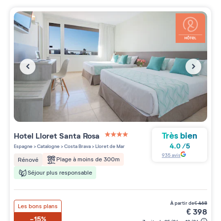
Très bien
Hotel Lloret Santa Rosa
4 étoiles sur 5
4.0
/
5
Espagne
>
Catalogne
>
Costa Brava
>
Lloret de Mar
935
avis
Plage à moins de 300m
Rénové
Séjour plus responsable
à partir de
€
468
Les bons plans
€
398
-15%