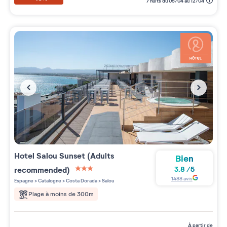
7 nuits du 05/04 au 12/04
Hotel Salou Sunset (Adults
Bien
recommended)
3.8
/
5
3 étoiles sur 5
1488
avis
Espagne
>
Catalogne
>
Costa Dorada
>
Salou
Plage à moins de 300m
à partir de