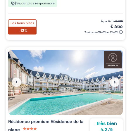
Séjour plus responsable
à partir de
€
522
Les bons plans
€
456
-13%
7 nuits du 05/02 au 12/02
Résidence premium
Résidence de la
Très bien
plage
4.2
/
5