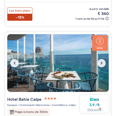
à partir de
€
400
Les bons plans
€
340
-15%
7 nuits du 04/04 au 11/04
Bien
Hotel Bahía Calpe
4 étoiles sur 5
3.9
/
5
Espagne
>
Communauté Valencienne
>
Costa Blanca
>
Calpe
3936
avis
Plage à moins de 300m