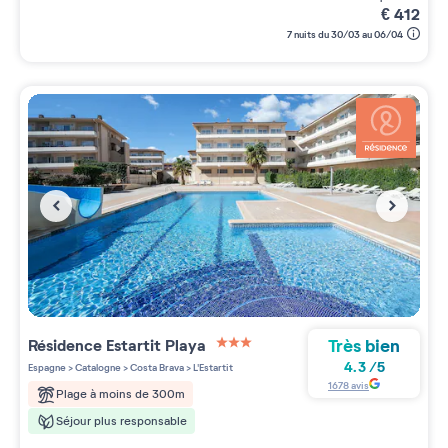
€
412
7 nuits du 30/03 au 06/04
Très bien
Résidence
Estartit Playa
3 étoiles sur 5
4.3
/
5
Espagne
>
Catalogne
>
Costa Brava
>
L'Estartit
1678
avis
Plage à moins de 300m
Séjour plus responsable