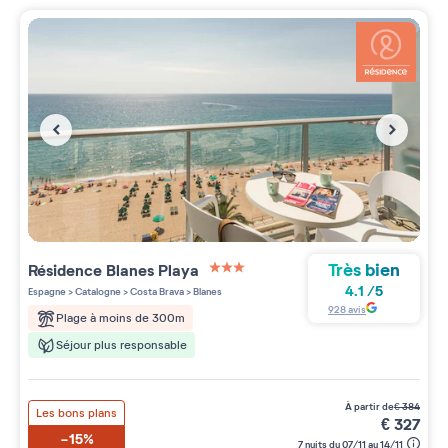
Très bien
Résidence
Blanes Playa
3 étoiles sur 5
4.1
/
5
Espagne
>
Catalogne
>
Costa Brava
>
Blanes
928
avis
Plage à moins de 300m
Séjour plus responsable
à partir de
€
384
Les bons plans
€
327
-15%
7 nuits du 07/11 au 14/11