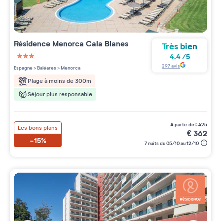
Résidence
Menorca Cala Blanes
Très bien
4.4
/
5
3 étoiles sur 5
297
avis
Espagne
>
Baléares
>
Menorca
Plage à moins de 300m
Séjour plus responsable
à partir de
€
425
Les bons plans
€
362
-15%
7 nuits du 05/10 au 12/10