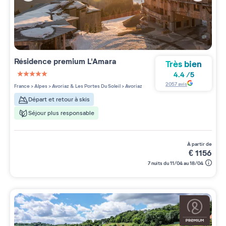
Résidence premium
L'Amara
Très bien
4.4
/
5
5 étoiles sur 5
2057
avis
France
>
Alpes
>
Avoriaz & Les Portes Du Soleil
>
Avoriaz
Départ et retour à skis
Séjour plus responsable
à partir de
€
1156
7 nuits du 11/04 au 18/04