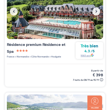
Résidence premium
Résidence et
Très bien
Spa
4.3
/
5
4 étoiles sur 5
1583
avis
France
>
Normandie
>
Côte Normande
>
Houlgate
à partir de
€
398
7 nuits du 08/11 au 15/11