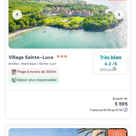
Très bien
Village
Sainte-Luce
3 étoiles sur 5
4.2
/
5
Antilles
>
Martinique
>
Sainte-Luce
2094
avis
Plage à moins de 300m
Séjour plus responsable
à partir de
€
595
7 nuits du 10/10 au 17/10