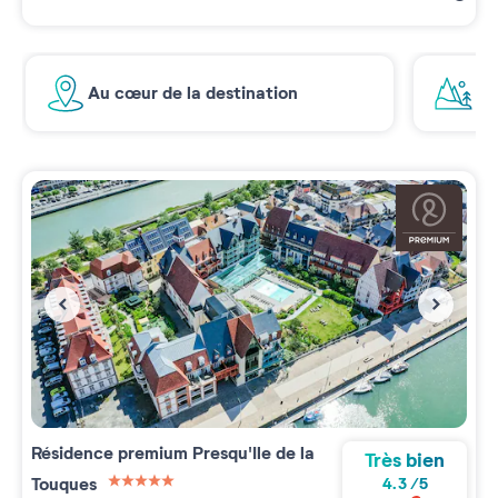
Au cœur de la destination
Ré
Résidence premium
Presqu'Ile de la
Très bien
Touques
4.3
/
5