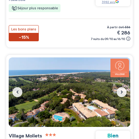
3982
avis
Séjour plus responsable
à partir de
€
336
Les bons plans
€
286
-15%
7 nuits du 09/10 au 16/10
Bien
Village
Moliets