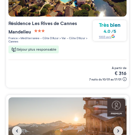
Résidence
Les Rives de Cannes
Très bien
Mandelieu
4.0
/
5
3 étoiles sur 5
1003
avis
France
>
Méditerranée - Côte D'Azur
>
Var - Côte D'Azur
>
Cannes
Séjour plus responsable
à partir de
€
316
7 nuits du 10/01 au 17/01