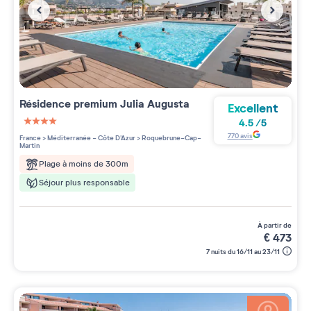
Résidence premium
Julia Augusta
Excellent
4.5
/
5
4 étoiles sur 5
770
avis
France
>
Méditerranée - Côte D'Azur
>
Roquebrune-Cap-
Martin
Plage à moins de 300m
Séjour plus responsable
à partir de
€
473
7 nuits du 16/11 au 23/11