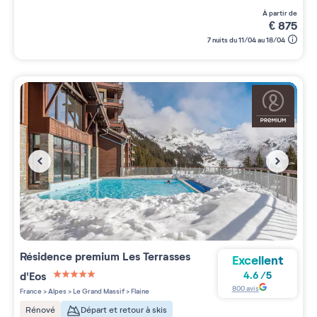
à partir de
€
875
7 nuits du 11/04 au 18/04
Résidence premium
Les Terrasses
Excellent
d'Eos
4.6
/
5
5 étoiles sur 5
800
avis
France
>
Alpes
>
Le Grand Massif
>
Flaine
Départ et retour à skis
Rénové