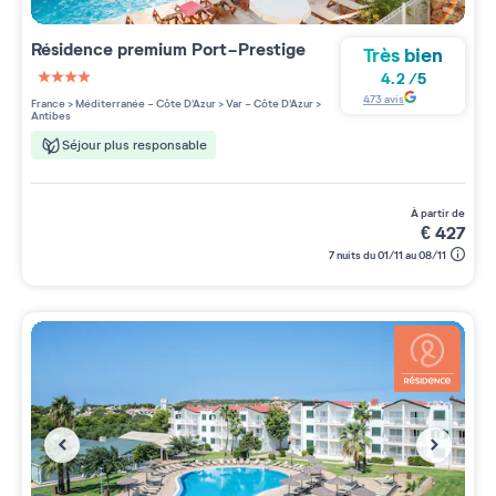
Résidence premium
Port-Prestige
Très bien
4.2
/
5
4 étoiles sur 5
473
avis
France
>
Méditerranée - Côte D'Azur
>
Var - Côte D'Azur
>
Antibes
Séjour plus responsable
à partir de
€
427
7 nuits du 01/11 au 08/11