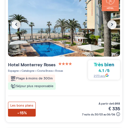
Très bien
Hotel Monterrey Roses
4 étoiles sur 5
4.1
/
5
Espagne
>
Catalogne
>
Costa Brava
>
Rosas
2173
avis
Plage à moins de 300m
Séjour plus responsable
à partir de
€
393
Les bons plans
€
335
-15%
7 nuits du 30/03 au 06/04