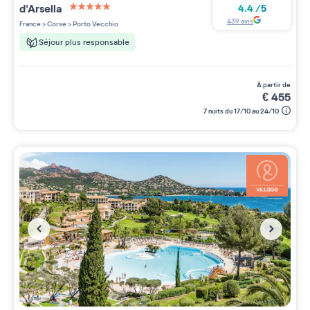
d'Arsella
4.4
/
5
5 étoiles sur 5
439
avis
France
>
Corse
>
Porto Vecchio
Séjour plus responsable
à partir de
€
455
7 nuits du 17/10 au 24/10