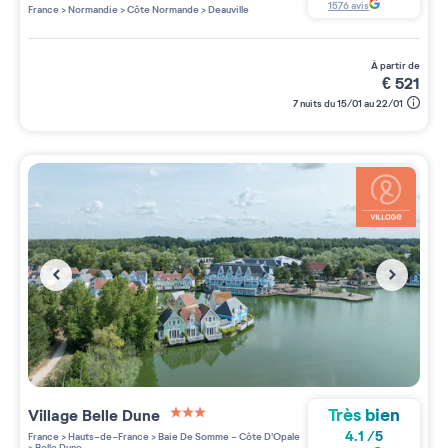
5 étoiles sur 5
1576
avis
France
>
Normandie
>
Côte Normande
>
Deauville
à partir de
€
521
7 nuits du 15/01 au 22/01
Très bien
Village
Belle Dune
3 étoiles sur 5
4.1
/
5
France
>
Hauts-de-France
>
Baie De Somme - Côte D'Opale
>
Belle Dune