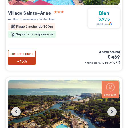
Bien
Village
Sainte-Anne
3 étoiles sur 5
3.9
/
5
Antilles
>
Guadeloupe
>
Sainte-Anne
2962
avis
Plage à moins de 300m
Séjour plus responsable
à partir de
€
551
Les bons plans
€
469
-15%
7 nuits du 10/10 au 17/10