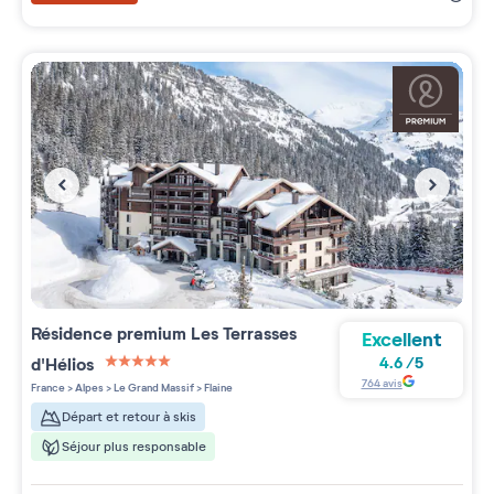
Résidence premium
Les Terrasses
Excellent
d'Hélios
4.6
/
5
5 étoiles sur 5
764
avis
France
>
Alpes
>
Le Grand Massif
>
Flaine
Départ et retour à skis
Séjour plus responsable