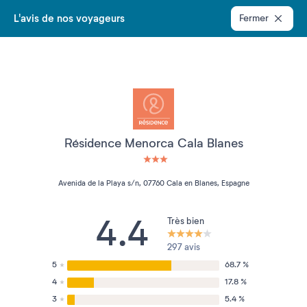
L'avis de nos voyageurs
Fermer
Résidence Menorca Cala Blanes
3 étoiles sur 5
Avenida de la Playa s/n, 07760 Cala en Blanes, Espagne
4.4
Très bien
297 avis
5
68.7 %
4
17.8 %
3
5.4 %