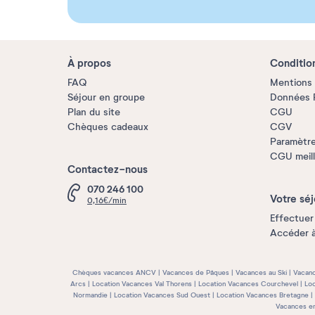
À propos
Conditio
FAQ
Mentions 
Séjour en groupe
Données P
Plan du site
CGU
Chèques cadeaux
CGV
Paramètre
CGU meille
Contactez-nous
070 246 100
Votre séj
0,16€/min
Effectuer
Accéder 
Chèques vacances ANCV
Vacances de Pâques
Vacances au Ski
Vacanc
Arcs
Location Vacances Val Thorens
Location Vacances Courchevel
Loc
Normandie
Location Vacances Sud Ouest
Location Vacances Bretagne
Vacances e