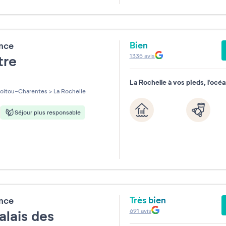
31
Bien
ence
1335
avis
tre
La Rochelle à vos pieds, l'océ
les sur 5
oitou-Charentes
>
La Rochelle
Séjour plus responsable
Très bien
ence
691
avis
alais des