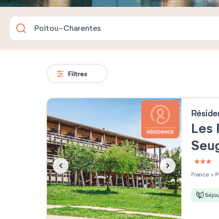
Filtres
Résid
Les 
Seu
3 étoi
France
>
P
Séjou