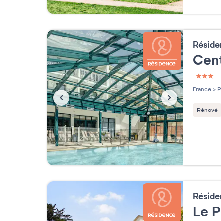
Résid
Cen
3 étoi
France
>
P
Rénové
Résid
Le P