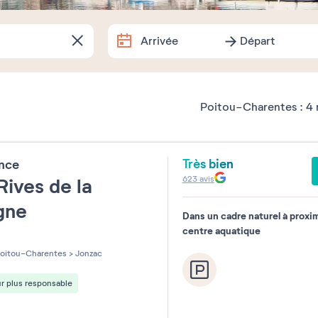
Arrivée
Départ
Arrivée
Départ
Dates exactes
Poitou-Charentes :
4
Août
2026
Très bien
ence
lu
ma
me
je
ve
sa
623
avis
Rives de la
1
gne
Dans un cadre naturel à proxi
3
4
5
6
7
8
centre aquatique
les sur 5
10
11
12
13
14
15
oitou-Charentes
>
Jonzac
17
18
19
20
21
22
r plus responsable
24
25
26
27
28
29