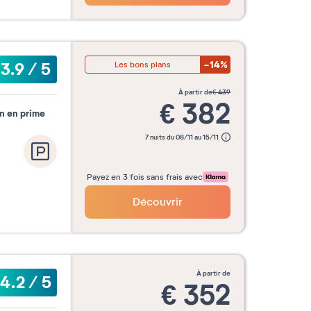
-14%
3.9
/
5
Les bons plans
à partir de
€
439
€
382
an en prime
7 nuits du 08/11 au 15/11
Payez en 3 fois sans frais avec
Découvrir
à partir de
4.2
/
5
€
352