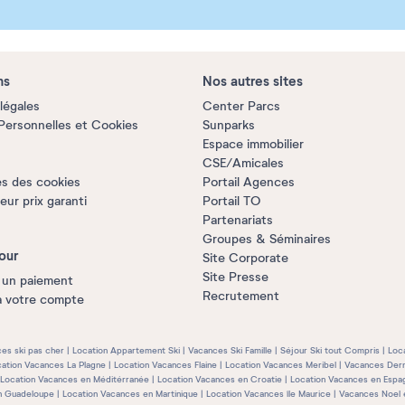
ns
Nos autres sites
légales
Center Parcs
ersonnelles et Cookies
Sunparks
Espace immobilier
CSE/Amicales
s des cookies
Portail Agences
ur prix garanti
Portail TO
Partenariats
Groupes & Séminaires
our
Site Corporate
Site Presse
 un paiement
Recrutement
à votre compte
es ski pas cher
Location Appartement Ski
Vacances Ski Famille
Séjour Ski tout Compris
Loc
ation Vacances La Plagne
Location Vacances Flaine
Location Vacances Meribel
Vacances Dern
Location Vacances en Méditérranée
Location Vacances en Croatie
Location Vacances en Espa
n Guadeloupe
Location Vacances en Martinique
Location Vacances île Maurice
Vacances Noel 