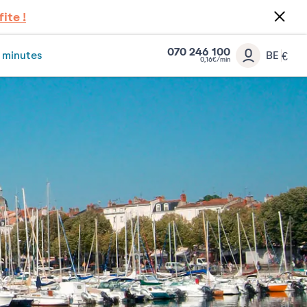
fite !
070 246 100
 minutes
BE
€
0,16€/min