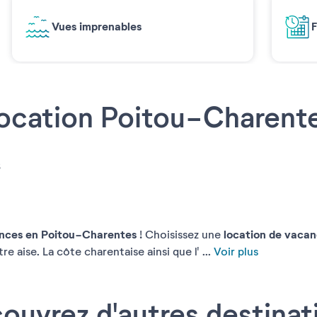
Vues imprenables
F
ocation Poitou-Charent
s
nces en Poitou-Charentes
location de vaca
! Choisissez une
e aise. La côte charentaise ainsi que l' ...
Voir plus
ouvrez d'autres destinat