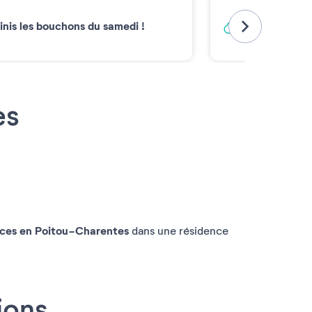
Vacances ba
inis les bouchons du samedi !
Émissions carb
2030*
es
nces en Poitou-Charentes
dans une résidence
ions