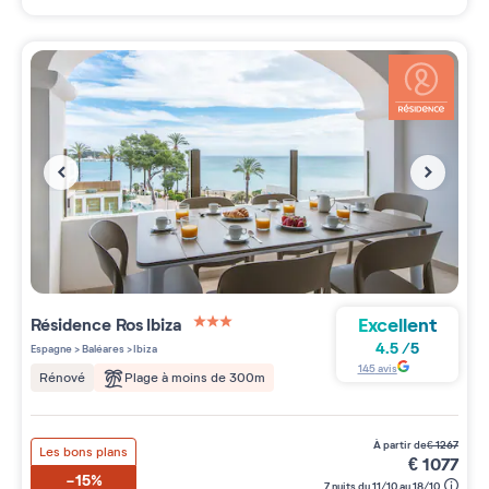
Excellent
Résidence
Ros Ibiza
3 étoiles sur 5
4.5
/
5
Espagne
>
Baléares
>
Ibiza
145
avis
Plage à moins de 300m
Rénové
à partir de
€
1267
Les bons plans
€
1077
-15%
7 nuits du 11/10 au 18/10