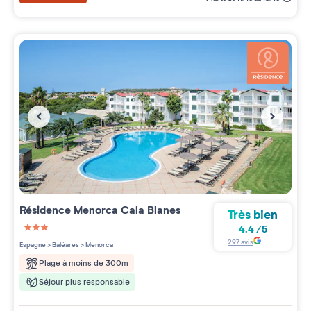
Résidence
Menorca Cala Blanes
Très bien
4.4
/
5
3 étoiles sur 5
297
avis
Espagne
>
Baléares
>
Menorca
Plage à moins de 300m
Séjour plus responsable