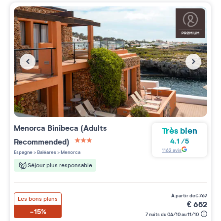
Menorca Binibeca (Adults
Très bien
Recommended)
4.1
/
5
3 étoiles sur 5
1162
avis
Espagne
>
Baléares
>
Menorca
Séjour plus responsable
à partir de
€
767
Les bons plans
€
652
-15%
7 nuits du 04/10 au 11/10