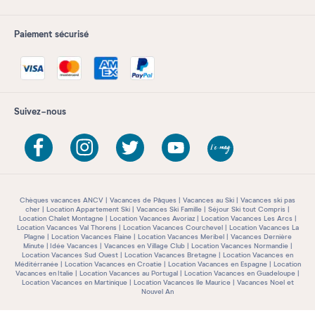
Paiement sécurisé
Suivez-nous
Chèques vacances ANCV
Vacances de Pâques
Vacances au Ski
Vacances ski pas
cher
Location Appartement Ski
Vacances Ski Famille
Séjour Ski tout Compris
Location Chalet Montagne
Location Vacances Avoriaz
Location Vacances Les Arcs
Location Vacances Val Thorens
Location Vacances Courchevel
Location Vacances La
Plagne
Location Vacances Flaine
Location Vacances Meribel
Vacances Dernière
Minute
Idée Vacances
Vacances en Village Club
Location Vacances Normandie
Location Vacances Sud Ouest
Location Vacances Bretagne
Location Vacances en
Méditérranée
Location Vacances en Croatie
Location Vacances en Espagne
Location
Vacances en Italie
Location Vacances au Portugal
Location Vacances en Guadeloupe
Location Vacances en Martinique
Location Vacances île Maurice
Vacances Noel et
Nouvel An