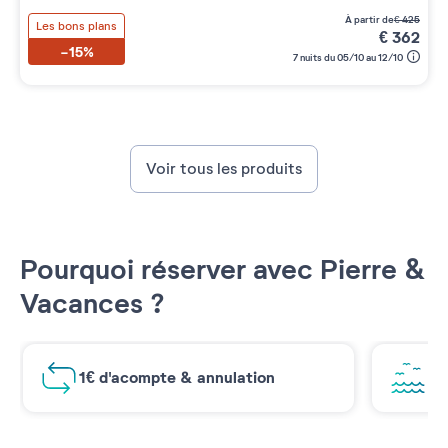
à partir de
€
425
Les bons plans
€
362
-15%
7 nuits du 05/10 au 12/10
Voir tous les produits
Pourquoi réserver avec Pierre &
Vacances ?
1€ d'acompte & annulation
Vu