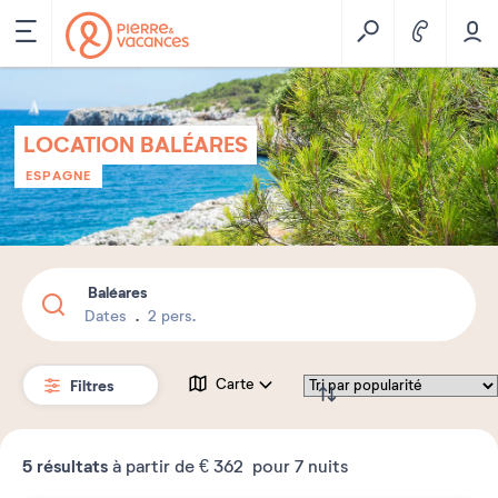
LOCATION BALÉARES
ESPAGNE
Baléares
Dates
2 pers.
Filtres
Carte
5
résultats
à partir de
€ 362
pour 7 nuits