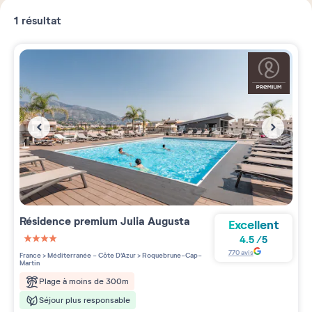
1
résultat
Résidence premium
Julia Augusta
Excellent
4.5
/
5
4 étoiles sur 5
770
avis
France
>
Méditerranée - Côte D'Azur
>
Roquebrune-Cap-
Martin
Plage à moins de 300m
Séjour plus responsable