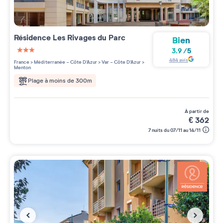
Résidence
Les Rivages du Parc
Bien
3.9
/
5
3 étoiles sur 5
484
avis
France
>
Méditerranée - Côte D'Azur
>
Var - Côte D'Azur
>
Menton
Plage à moins de 300m
à partir de
€
362
7 nuits du 07/11 au 14/11