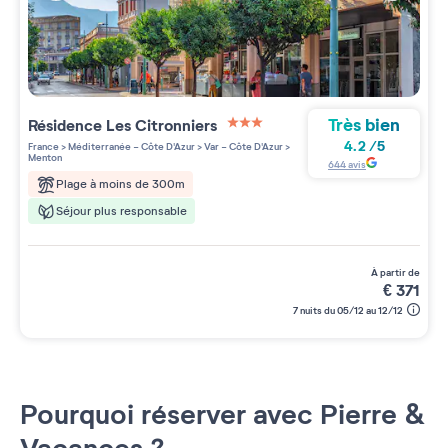
Très bien
Résidence
Les Citronniers
3 étoiles sur 5
4.2
/
5
France
>
Méditerranée - Côte D'Azur
>
Var - Côte D'Azur
>
Menton
644
avis
Plage à moins de 300m
Séjour plus responsable
à partir de
€
371
7 nuits du 05/12 au 12/12
Pourquoi réserver avec Pierre &