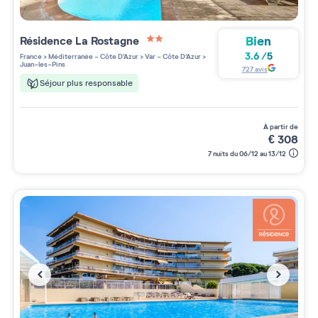
Bien
Résidence
La Rostagne
2 étoiles sur 5
3.6
/
5
France
>
Méditerranée - Côte D'Azur
>
Var - Côte D'Azur
>
Juan-les-Pins
727
avis
Séjour plus responsable
à partir de
€
308
7 nuits du 06/12 au 13/12