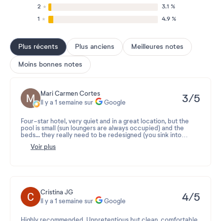
2
3.1 %
1
4.9 %
Plus récents
Plus anciens
Meilleures notes
Moins bonnes notes
Mari Carmen Cortes
3/5
Il y a 1 semaine sur
Google
Four-star hotel, very quiet and in a great location, but the
pool is small (sun loungers are always occupied) and the
beds... they really need to be redesigned (you sink into
them). The buffet is very basic, clearly geared towards
Voir plus
foreign tourists.
The best thing about the hotel is the dining room staff and
the rooftop terrace.
Cristina JG
4/5
Il y a 1 semaine sur
Google
Highly recommended. Unpretentious but clean, comfortable,