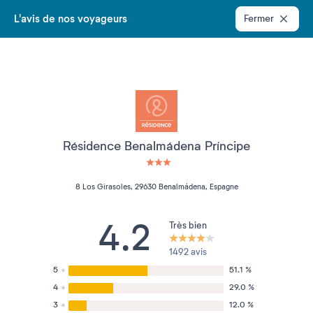
L'avis de nos voyageurs
Fermer
Résidence Benalmádena Príncipe
3 étoiles sur 5
8 Los Girasoles, 29630 Benalmádena, Espagne
4.2
Très bien
1492 avis
5
51.1 %
4
29.0 %
3
12.0 %