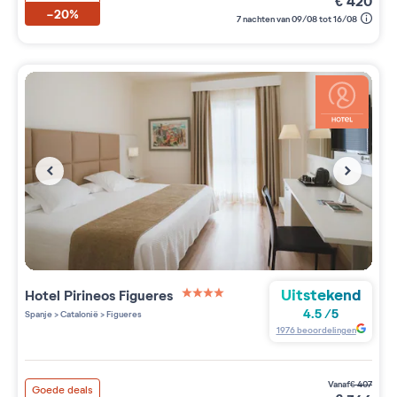
€
420
-20%
7 nachten van 09/08 tot 16/08
Uitstekend
Hotel Pirineos Figueres
4 étoiles sur 5
4.5
/
5
Spanje
>
Catalonië
>
Figueres
1976
beoordelingen
vanaf
€
407
Goede deals