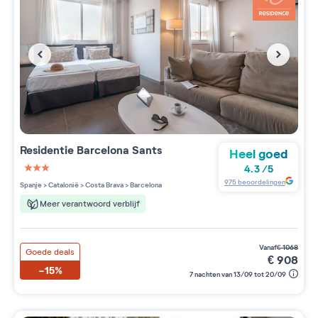
Residentie
Barcelona Sants
Heel goed
4.3
/
5
3 étoiles sur 5
975
beoordelingen
Spanje
>
Catalonië
>
Costa Brava
>
Barcelona
Meer verantwoord verblijf
vanaf
€
1068
Goede deals
€
908
-15%
7 nachten van 13/09 tot 20/09