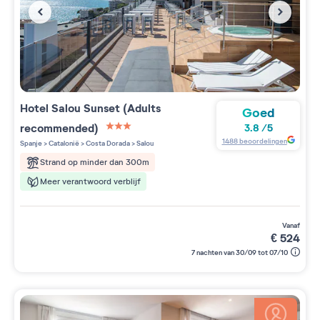
Hotel Salou Sunset (Adults
Goed
recommended)
3.8
/
5
3 étoiles sur 5
1488
beoordelingen
Spanje
>
Catalonië
>
Costa Dorada
>
Salou
Strand op minder dan 300m
Meer verantwoord verblijf
vanaf
€
524
7 nachten van 30/09 tot 07/10