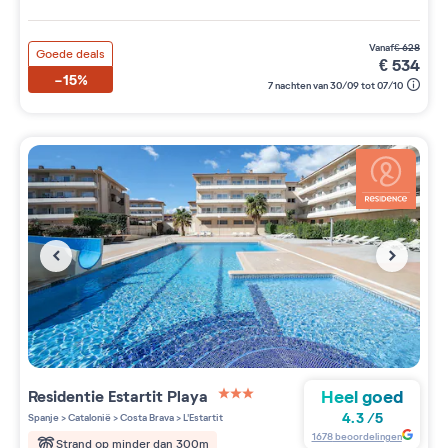
vanaf
€
628
Goede deals
€
534
-15%
7 nachten van 30/09 tot 07/10
Heel goed
Residentie
Estartit Playa
3 étoiles sur 5
4.3
/
5
Spanje
>
Catalonië
>
Costa Brava
>
L'Estartit
1678
beoordelingen
Strand op minder dan 300m