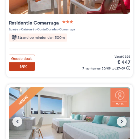
Residentie
Comarruga
3 étoiles sur 5
Spanje
>
Catalonië
>
Costa Dorada
>
Comarruga
Strand op minder dan 300m
vanaf
€
525
Goede deals
€
447
-15%
7 nachten van 20/09 tot 27/09
NIEUW