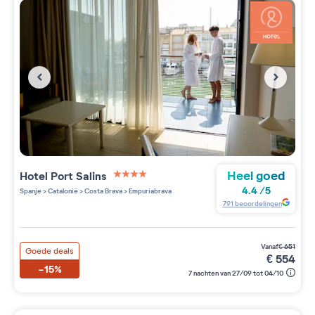
Heel goed
Hotel Port Salins
4 étoiles sur 5
4.4
/
5
Spanje
>
Catalonië
>
Costa Brava
>
Empuriabrava
791
beoordelingen
vanaf
€
651
Goede deals
€
554
-15%
7 nachten van 27/09 tot 04/10