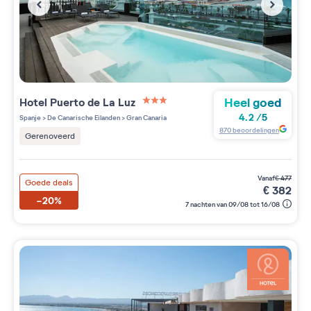
Heel goed
Hotel Puerto de La Luz
3 étoiles sur 5
4.2
/
5
Spanje
>
De Canarische Eilanden
>
Gran Canaria
870
beoordelingen
Gerenoveerd
vanaf
€
477
Goede deals
€
382
-20%
7 nachten van 09/08 tot 16/08