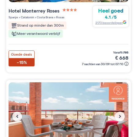
Heel goed
Hotel Monterrey Roses
4 étoiles sur 5
4.1
/
5
Spanje
>
Catalonië
>
Costa Brava
>
Rosas
2173
beoordelingen
Strand op minder dan 300m
Meer verantwoord verblijf
vanaf
€
785
Goede deals
€
668
-15%
7 nachten van 30/09 tot 07/10