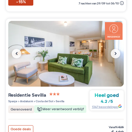
-15%
7 nachten van 29/09 tot 06/10
Heel goed
Residentie
Sevilla
3 étoiles sur 5
4.2
/
5
Spanje
>
Andalusië
>
Costa del Sol
>
Sevilla
1347
beoordelingen
Meer verantwoord verblijf
Gerenoveerd
vanaf
€
525
Goede deals