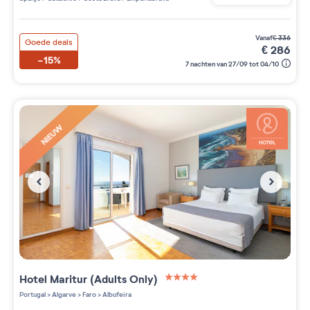
vanaf
€
336
Goede deals
€
286
-15%
7 nachten van 27/09 tot 04/10
NIEUW
Hotel Maritur (Adults Only)
4 étoiles sur 5
Portugal
>
Algarve
>
Faro
>
Albufeira