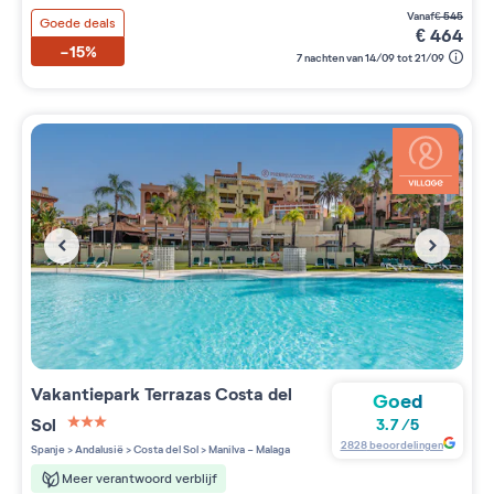
vanaf
€
545
Goede deals
€
464
-15%
7 nachten van 14/09 tot 21/09
Vakantiepark
Terrazas Costa del
Goed
Sol
3.7
/
5
3 étoiles sur 5
2828
beoordelingen
Spanje
>
Andalusië
>
Costa del Sol
>
Manilva - Malaga
Meer verantwoord verblijf