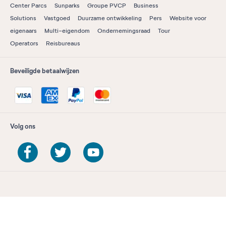
Center Parcs
Sunparks
Groupe PVCP
Business
Solutions
Vastgoed
Duurzame ontwikkeling
Pers
Website voor
eigenaars
Multi-eigendom
Ondernemingsraad
Tour
Operators
Reisbureaus
Beveiligde betaalwijzen
Volg ons