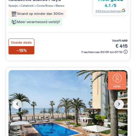
3 étoiles sur 5
4.1
/
5
Spanje
>
Catalonië
>
Costa Brava
>
Blanes
928
beoordelingen
Strand op minder dan 300m
Meer verantwoord verblijf
vanaf
€
488
Goede deals
€
415
-15%
7 nachten van 30/09 tot 07/10