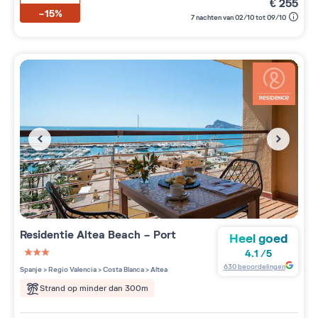
€
255
-15%
7 nachten van 02/10 tot 09/10
Residentie
Altea Beach - Port
Heel goed
4.1
/
5
3 étoiles sur 5
630
beoordelingen
Spanje
>
Regio Valencia
>
Costa Blanca
>
Altea
Strand op minder dan 300m