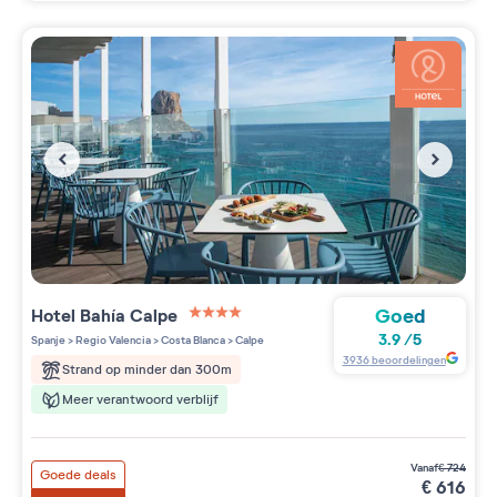
Goed
Hotel Bahía Calpe
4 étoiles sur 5
3.9
/
5
Spanje
>
Regio Valencia
>
Costa Blanca
>
Calpe
3936
beoordelingen
Strand op minder dan 300m
Meer verantwoord verblijf
vanaf
€
724
Goede deals
€
616