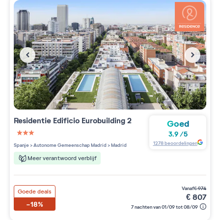
Residentie
Edificio Eurobuilding 2
Goed
3.9
/
5
3 étoiles sur 5
1278
beoordelingen
Spanje
>
Autonome Gemeenschap Madrid
>
Madrid
Meer verantwoord verblijf
vanaf
€
974
Goede deals
€
807
-18%
7 nachten van 01/09 tot 08/09