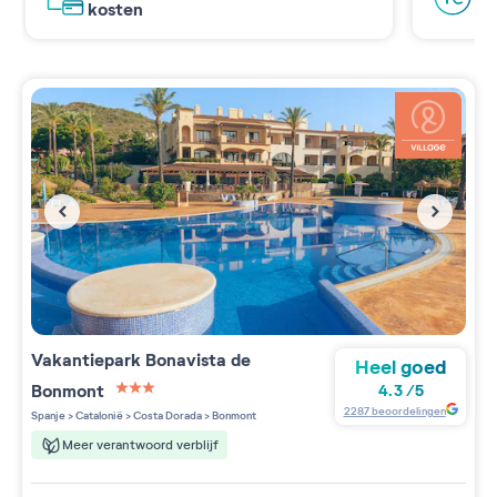
kosten
Vakantiepark
Bonavista de
Heel goed
Bonmont
4.3
/
5
3 étoiles sur 5
2287
beoordelingen
Spanje
>
Catalonië
>
Costa Dorada
>
Bonmont
Meer verantwoord verblijf