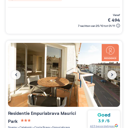
vanaf
€
494
7 nachten van 25/10 tot 01/11
Residentie
Empuriabrava Maurici
Goed
Park
3.9
/
5
3 étoiles sur 5
423
beoordelingen
Spanje
>
Catalonië
>
Costa Brava
>
Empuriabrava