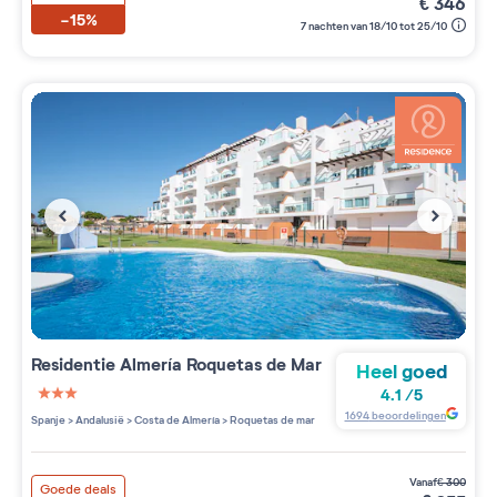
€
346
-15%
7 nachten van 18/10 tot 25/10
Residentie
Almería Roquetas de Mar
Heel goed
4.1
/
5
3 étoiles sur 5
1694
beoordelingen
Spanje
>
Andalusië
>
Costa de Almería
>
Roquetas de mar
vanaf
€
300
Goede deals