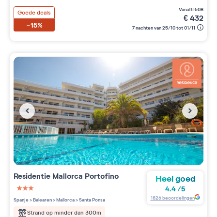
vanaf
€
508
Goede deals
€
432
-15%
7 nachten van 25/10 tot 01/11
Residentie
Mallorca Portofino
Heel goed
4.4
/
5
3 étoiles sur 5
1826
beoordelingen
Spanje
>
Balearen
>
Mallorca
>
Santa Ponsa
Strand op minder dan 300m