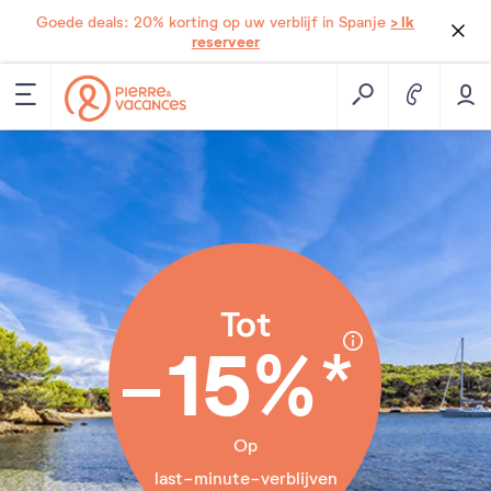
> Ik
Goede deals: 20% korting op uw verblijf in Spanje
reserveer
Tot
-15%*
Op
last-minute-verblijven