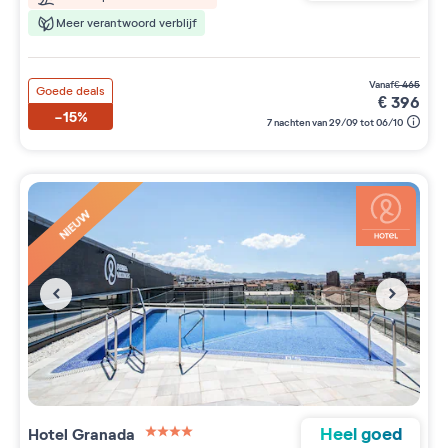
Meer verantwoord verblijf
vanaf
€
465
Goede deals
€
396
-15%
7 nachten van 29/09 tot 06/10
NIEUW
Heel goed
Hotel Granada