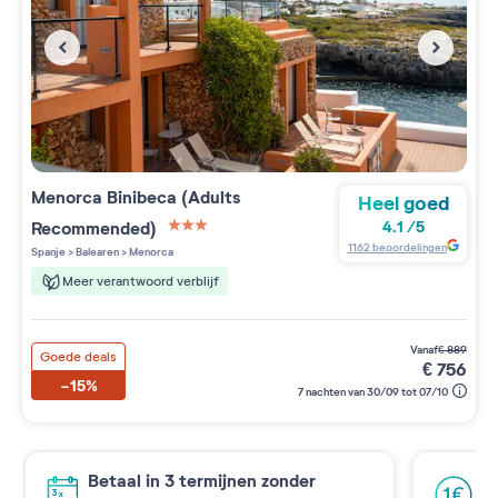
Menorca Binibeca (Adults
Heel goed
Recommended)
4.1
/
5
3 étoiles sur 5
1162
beoordelingen
Spanje
>
Balearen
>
Menorca
Meer verantwoord verblijf
vanaf
€
889
Goede deals
€
756
-15%
7 nachten van 30/09 tot 07/10
Betaal in 3 termijnen zonder
Re