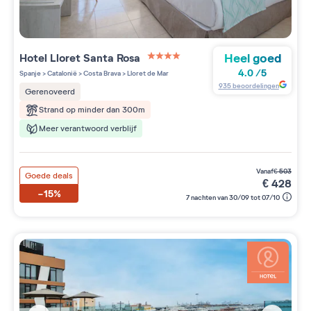
Heel goed
Hotel Lloret Santa Rosa
4 étoiles sur 5
4.0
/
5
Spanje
>
Catalonië
>
Costa Brava
>
Lloret de Mar
935
beoordelingen
Gerenoveerd
Strand op minder dan 300m
Meer verantwoord verblijf
vanaf
€
503
Goede deals
€
428
-15%
7 nachten van 30/09 tot 07/10