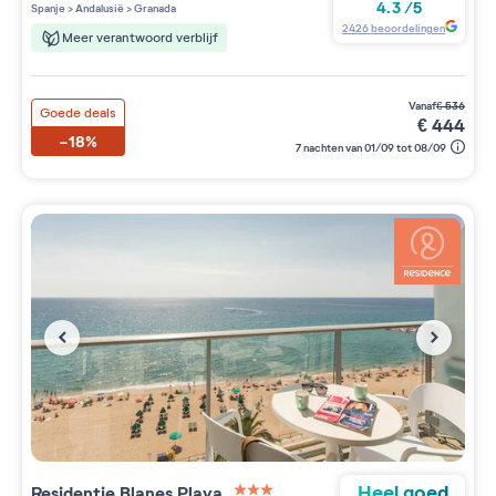
4 étoiles sur 5
4.3
/
5
Spanje
>
Andalusië
>
Granada
2426
beoordelingen
Meer verantwoord verblijf
vanaf
€
536
Goede deals
€
444
-18%
7 nachten van 01/09 tot 08/09
Heel goed
Residentie
Blanes Playa