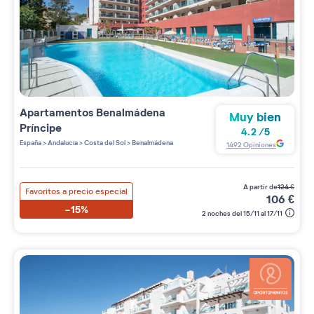
Apartamentos
Benalmádena
Muy bien
Príncipe
4.2
/
5
España
>
Andalucía
>
Costa del Sol
>
Benalmádena
1492
Opiniones
a partir de
124
€
Favoritos a precio especial
106
€
-15%
2 noches del 15/11 al 17/11