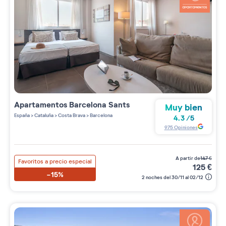
Apartamentos
Barcelona Sants
Muy bien
España
>
Cataluña
>
Costa Brava
>
Barcelona
4.3
/
5
975
Opiniones
a partir de
147
€
Favoritos a precio especial
125
€
-15%
2 noches del 30/11 al 02/12