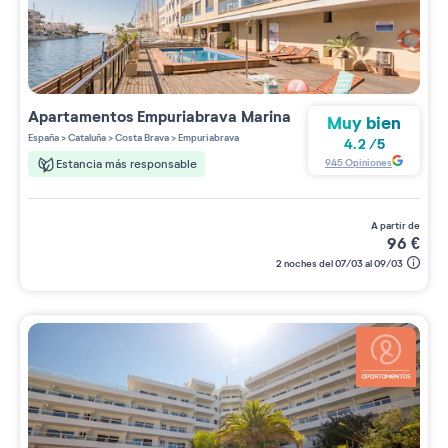
Apartamentos
Empuriabrava Marina
Muy bien
España
>
Cataluña
>
Costa Brava
>
Empuriabrava
4.2
/
5
945
Opiniones
Estancia más responsable
a partir de
96
€
2 noches del 07/03 al 09/03