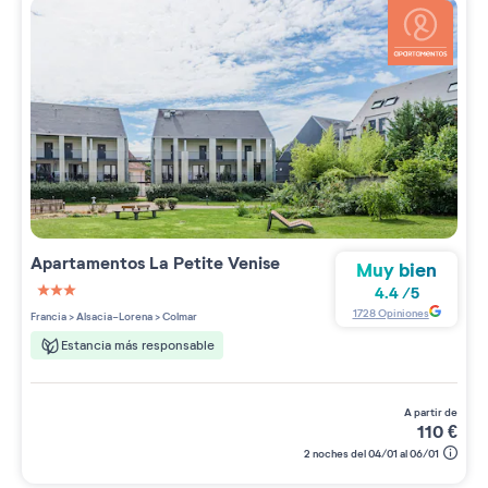
Apartamentos
La Petite Venise
Muy bien
4.4
/
5
3 étoiles sur 5
1728
Opiniones
Francia
>
Alsacia-Lorena
>
Colmar
Estancia más responsable
a partir de
110
€
2 noches del 04/01 al 06/01