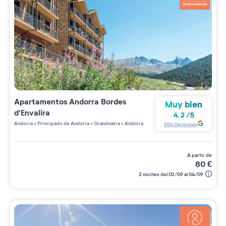
Apartamentos
Andorra Bordes
Muy bien
d'Envalira
4.2
/
5
Andorra
>
Principado de Andorra
>
Grandvalira
>
Andorra
654
Opiniones
a partir de
80
€
2 noches del 02/09 al 04/09