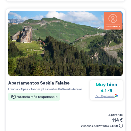
Apartamentos
Saskia Falaise
Muy bien
Francia
>
Alpes
>
Avoriaz y Les Portes Du Soleil
>
Avoriaz
4.1
/
5
725
Opiniones
Estancia más responsable
a partir de
114
€
2 noches del 29/08 al 31/08