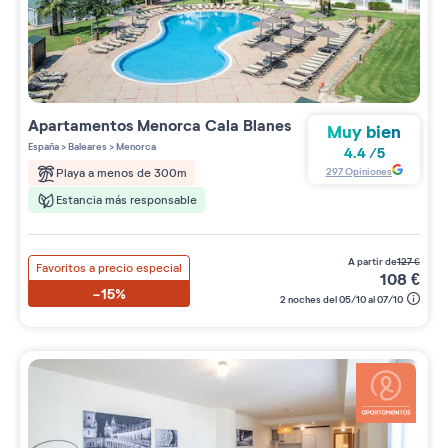
Apartamentos
Menorca Cala Blanes
Muy bien
España
>
Baleares
>
Menorca
4.4
/
5
297
Opiniones
Playa a menos de 300m
Estancia más responsable
a partir de
127
€
Favoritos a precio especial
108
€
-15%
2 noches del 05/10 al 07/10