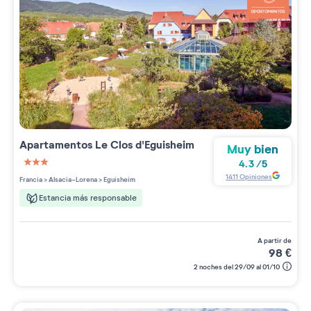
Apartamentos
Le Clos d'Eguisheim
Muy bien
4.3
/
5
3 étoiles sur 5
1411
Opiniones
Francia
>
Alsacia-Lorena
>
Eguisheim
Estancia más responsable
a partir de
98
€
2 noches del 29/09 al 01/10