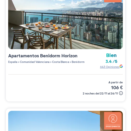
Bien
Apartamentos
Benidorm Horizon
3.4
/
5
España
>
Comunidad Valenciana
>
Costa Blanca
>
Benidorm
643
Opiniones
a partir de
106
€
2 noches del 22/11 al 24/11