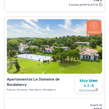
2 noches del 09/12 al 11/12
Apartamentos
Le Domaine de
Muy bien
Bordaberry
4.3
/
5
Francia
>
Suroeste
>
País Vasco
>
Bordaberry
656
Opiniones
a partir de