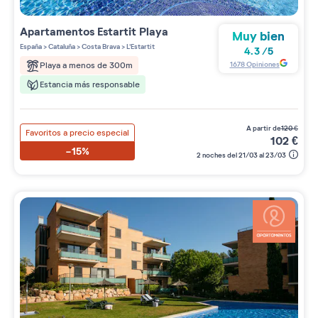
Apartamentos
Estartit Playa
Muy bien
España
>
Cataluña
>
Costa Brava
>
L'Estartit
4.3
/
5
1678
Opiniones
Playa a menos de 300m
Estancia más responsable
a partir de
120
€
Favoritos a precio especial
102
€
-15%
2 noches del 21/03 al 23/03