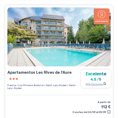
Apartamentos
Les Rives de l'Aure
Excelente
4.5
/
5
3 étoiles sur 5
594
Opiniones
Francia
>
Los Pirineos Andorra
>
Saint-Lary Soulan
>
Saint-
Lary-Soulan
a partir de
112
€
2 noches del 26/09 al 28/09