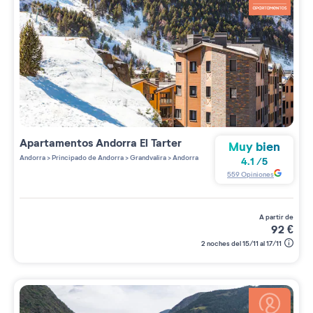
Apartamentos
Andorra El Tarter
Muy bien
Andorra
>
Principado de Andorra
>
Grandvalira
>
Andorra
4.1
/
5
559
Opiniones
a partir de
92
€
2 noches del 15/11 al 17/11