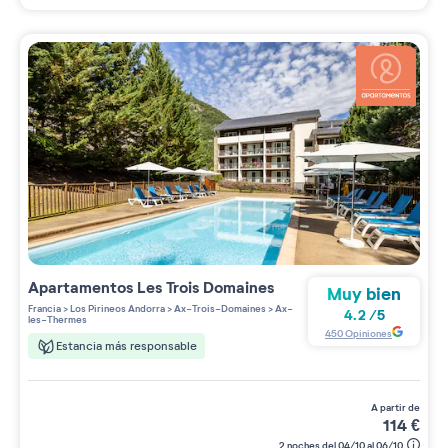
Apartamentos
Les Trois Domaines
Muy bien
Francia
>
Los Pirineos Andorra
>
Ax-Trois-Domaines
>
Ax-
4.2
/
5
les-Thermes
450
Opiniones
Estancia más responsable
a partir de
114
€
2 noches del 04/10 al 06/10