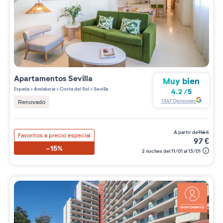
Apartamentos
Sevilla
Muy bien
España
>
Andalucía
>
Costa del Sol
>
Sevilla
4.2
/
5
1347
Opiniones
Renovado
a partir de
114
€
Favoritos a precio especial
97
€
-15%
2 noches del 11/01 al 13/01