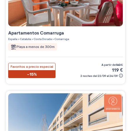
Apartamentos
Comarruga
España
>
Cataluña
>
Costa Dorada
>
Comarruga
Playa a menos de 300m
a partir de
140
€
Favoritos a precio especial
119
€
-15%
2 noches del 22/09 al 24/09