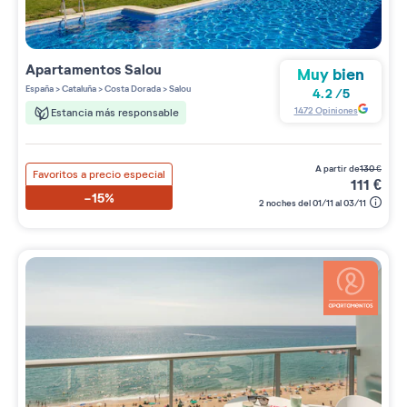
Apartamentos
Salou
Muy bien
España
>
Cataluña
>
Costa Dorada
>
Salou
4.2
/
5
1472
Opiniones
Estancia más responsable
a partir de
130
€
Favoritos a precio especial
111
€
-15%
2 noches del 01/11 al 03/11