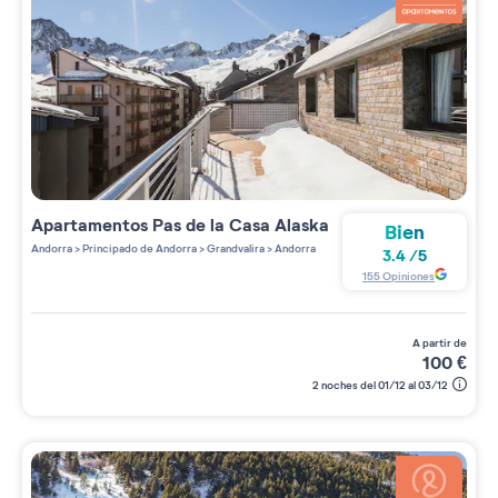
Apartamentos
Pas de la Casa Alaska
Bien
Andorra
>
Principado de Andorra
>
Grandvalira
>
Andorra
3.4
/
5
155
Opiniones
a partir de
100
€
2 noches del 01/12 al 03/12