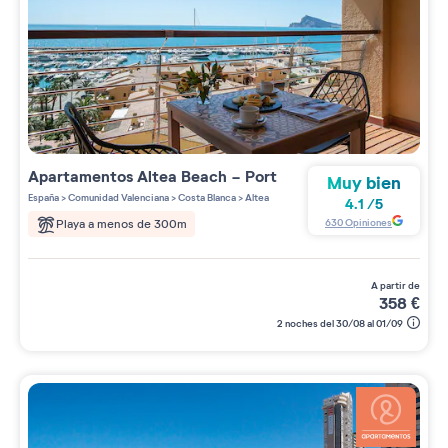
Apartamentos
Altea Beach - Port
Muy bien
España
>
Comunidad Valenciana
>
Costa Blanca
>
Altea
4.1
/
5
630
Opiniones
Playa a menos de 300m
a partir de
358
€
2 noches del 30/08 al 01/09