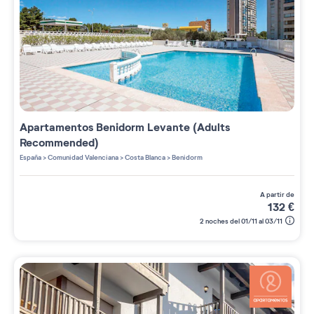
Apartamentos
Benidorm Levante (Adults
Recommended)
España
>
Comunidad Valenciana
>
Costa Blanca
>
Benidorm
a partir de
132
€
2 noches del 01/11 al 03/11