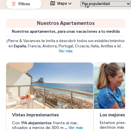
Filtros
Mapa
Nuestros Apartamentos
Nuestros apartamentos, para unas vacaciones a tu medida
¡Pierre & Vacances te invita a descubrir todos sus establecimientos
España
en
, Francia, Andorra, Portugal, Croacia, Italia, Antillas e Isla
Mauricio! Vive unas vacaciones con total libertad desde nuestros
Ver más
estudios o apartamentos completamente equipados y situados en
una ubicación ideal. ¡Aprovecha nuestros servicios incluidos y a la
carta!
Vistas impresionantes
Los mejores de
114 alojamientos
Estamos presente
Con
frente al mar,
destinos más
...
V
situados a menos de 300 m
...
Ver más