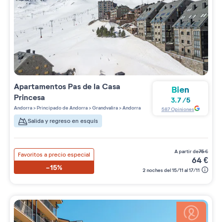
Apartamentos
Pas de la Casa
Bien
Princesa
3.7
/
5
Andorra
>
Principado de Andorra
>
Grandvalira
>
Andorra
587
Opiniones
Salida y regreso en esquís
a partir de
75
€
Favoritos a precio especial
64
€
-15%
2 noches del 15/11 al 17/11