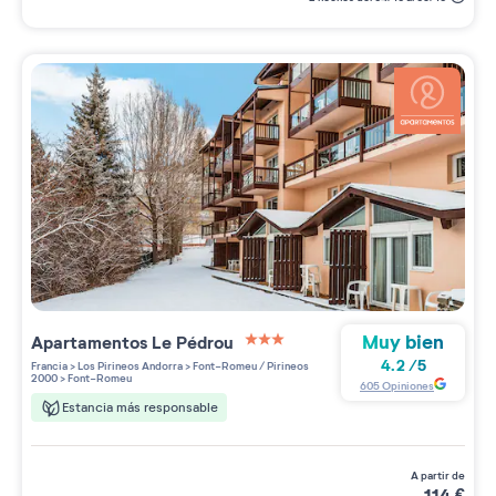
Muy bien
Apartamentos
Le Pédrou
3 étoiles sur 5
4.2
/
5
Francia
>
Los Pirineos Andorra
>
Font-Romeu / Pirineos
2000
>
Font-Romeu
605
Opiniones
Estancia más responsable
a partir de
114
€