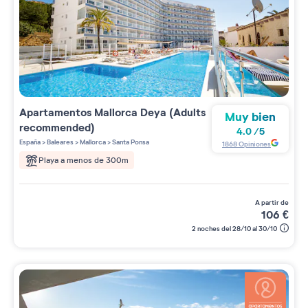
Apartamentos
Mallorca Deya (Adults
Muy bien
recommended)
4.0
/
5
España
>
Baleares
>
Mallorca
>
Santa Ponsa
1868
Opiniones
Playa a menos de 300m
a partir de
106
€
2 noches del 28/10 al 30/10