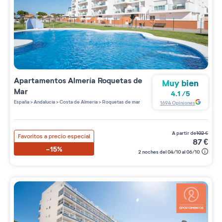
Apartamentos
Almería Roquetas de
Muy bien
Mar
4.1
/
5
España
>
Andalucía
>
Costa de Almería
>
Roquetas de mar
1694
Opiniones
a partir de
102
€
Favoritos a precio especial
87
€
-15%
2 noches del 04/10 al 06/10