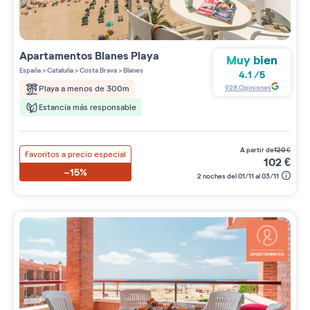
Apartamentos
Blanes Playa
Muy bien
España
>
Cataluña
>
Costa Brava
>
Blanes
4.1
/
5
928
Opiniones
Playa a menos de 300m
Estancia más responsable
a partir de
120
€
Favoritos a precio especial
102
€
-15%
2 noches del 01/11 al 03/11