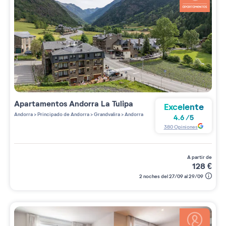
Apartamentos
Andorra La Tulipa
Excelente
Andorra
>
Principado de Andorra
>
Grandvalira
>
Andorra
4.6
/
5
380
Opiniones
a partir de
128
€
2 noches del 27/09 al 29/09