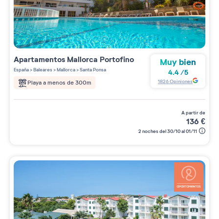
Apartamentos
Mallorca Portofino
Muy bien
España
>
Baleares
>
Mallorca
>
Santa Ponsa
4.4
/
5
1826
Opiniones
Playa a menos de 300m
a partir de
136
€
2 noches del 30/10 al 01/11