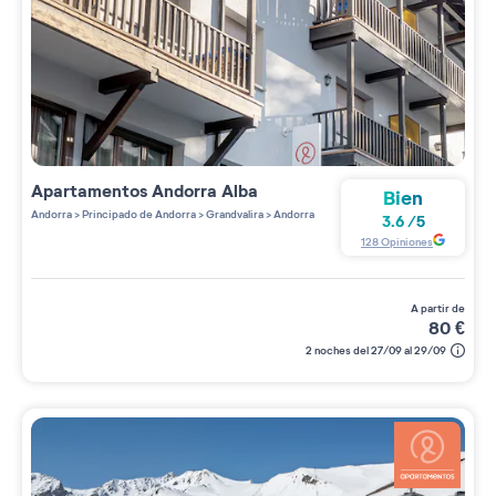
Apartamentos
Andorra Alba
Bien
Andorra
>
Principado de Andorra
>
Grandvalira
>
Andorra
3.6
/
5
128
Opiniones
a partir de
80
€
2 noches del 27/09 al 29/09