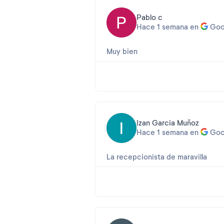
Pablo c
Hace 1 semana en
Goo
Muy bien
Opinión 2026-07-28 13:10:59
Estimado Pablo,
Apreciamos que compartiera su tes
Nos alegra saber que su estancia 
¿Pudo disfrutar de la playa de San
Izan Garcia Muñoz
acuáticas.
Hace 1 semana en
Goo
Nos despedimos muy cordialmente y
La recepcionista de maravilla
General Manager
Opinión 2026-07-28 13:11:00
Estimado Izan,
Muchas gracias por su valoración 
Agradecemos sus amables palabras
estancia fuera tan especial.