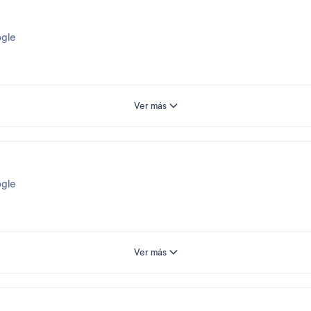
gle
Ver más
timonio tras su paso por nuestro Pierre & Vacances Mallorca Po
fue de su agrado.
ta Ponsa durante su visita? Está a solo 50 metros de la residenci
gle
 a la espera de volver a darle la bienvenida muy pronto,
Ver más
tras su paso por nuestro Pierre & Vacances Mallorca Portofino.
 hacia nuestro equipo de recepción. Nos alegra saber que su at