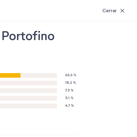
Cerrar
 Portofino
66.6 %
18.2 %
7.3 %
3.1 %
4.7 %