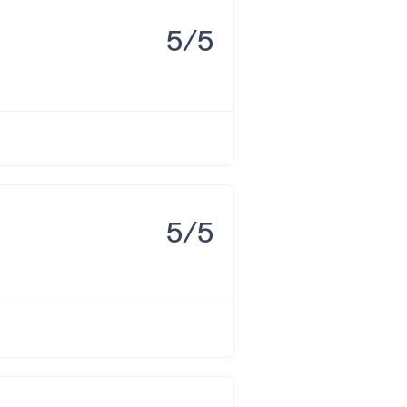
5/5
rtofino, en Santa Ponsa.
a y es perfecta para actividades
5/5
ención contribuyó a que su