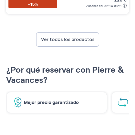
-15%
7 noches del 01/11 al 08/11
Ver todos los productos
¿Por qué reservar con Pierre &
Vacances?
Mejor precio garantizado
1€