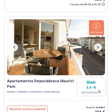
7 noches del 05/03 al 12/03
Apartamentos
Empuriabrava Maurici
Bien
Park
3.9
/
5
España
>
Cataluña
>
Costa Brava
>
Empuriabrava
423
Opiniones
a partir de
265
€
Favoritos a precio especial
226
€