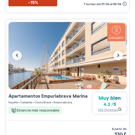
-15%
7 noches del 01/04 al 08/04
Apartamentos
Empuriabrava Marina
Muy bien
España
>
Cataluña
>
Costa Brava
>
Empuriabrava
4.2
/
5
945
Opiniones
Estancia más responsable
a partir de
330
€