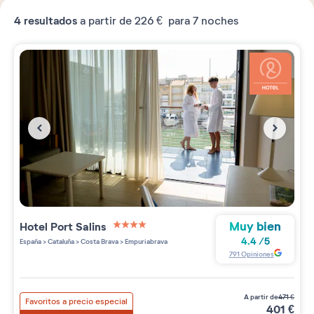
4
resultados
a partir de
226 €
para 7 noches
Muy bien
Hotel Port Salins
4 étoiles sur 5
4.4
/
5
España
>
Cataluña
>
Costa Brava
>
Empuriabrava
791
Opiniones
a partir de
471
€
Favoritos a precio especial
401
€