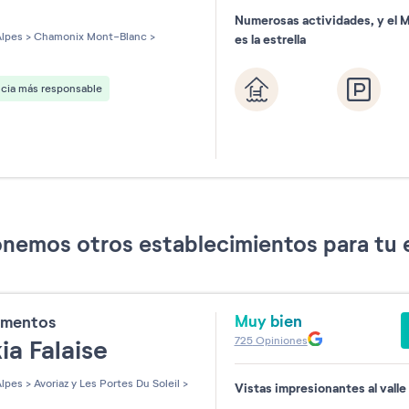
Numerosas actividades, y el 
les sur 5
lpes
>
Chamonix Mont-Blanc
>
es la estrella
ncia más responsable
nemos otros establecimientos para tu 
Muy bien
amentos
725
Opiniones
ia Falaise
lpes
>
Avoriaz y Les Portes Du Soleil
>
Vistas impresionantes al valle