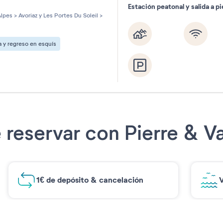
Estación peatonal y salida a pi
les sur 5
lpes
>
Avoriaz y Les Portes Du Soleil
>
a y regreso en esquís
 reservar con Pierre & 
1€ de depósito & cancelación
V