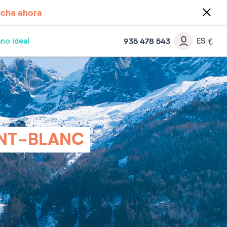
cha ahora
935 478 543
no ideal
ES
€
ONT-BLANC