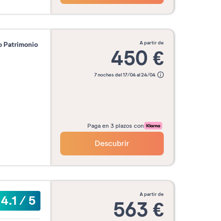
a partir de
o Patrimonio
450
€
7 noches del 17/04 al 24/04
Paga en 3 plazos con
Descubrir
a partir de
4.1
/
5
563
€