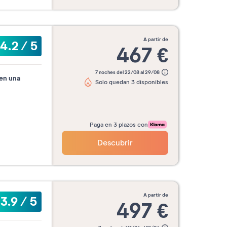
a partir de
4.2
/
5
467
€
7 noches del 22/08 al 29/08
en una
Solo quedan 3 disponibles
Paga en 3 plazos con
Descubrir
a partir de
3.9
/
5
497
€