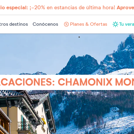
io especial:
¡-20% en estancias de última hora!
Aprove
ros destinos
Conócenos
Planes & Ofertas
Tu vera
VACACIONES: CHAMONIX M