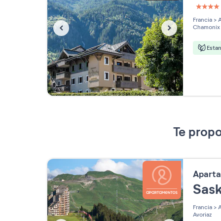
4 étoi
Francia
>
A
Chamonix
Esta
Te propo
Apart
Sask
Francia
>
A
Avoriaz