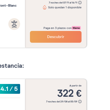
7 noches del 07/11 al 14/11
Mont-Blanc
Solo quedan 1 disponible
Paga en 3 plazos con
Descubrir
estancia:
a partir de
4.1
/
5
322
€
7 noches del 29/08 al 05/09