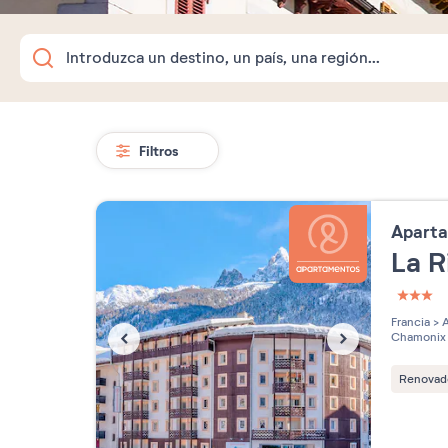
Filtros
Apart
La R
3 étoi
Francia
>
A
Chamonix
Renovad