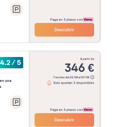
Paga en 3 plazos con
Descubrir
a partir de
4.2
/
5
346
€
7 noches del 22/08 al 29/08
en una
Solo quedan 3 disponibles
a
Paga en 3 plazos con
Descubrir