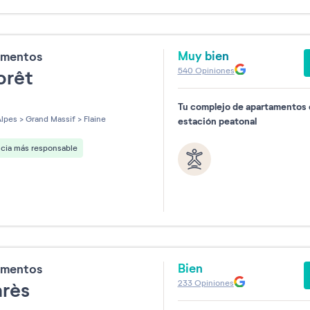
Muy bien
amentos
540
Opiniones
orêt
Tu complejo de apartamentos 
les sur 5
lpes
>
Grand Massif
>
Flaine
estación peatonal
ncia más responsable
Bien
amentos
233
Opiniones
arès