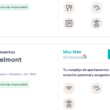
ncia más responsable
Muy bien
amentos
473
Opiniones
Belmont
Tu complejo de apartamentos 
les sur 5
lpes
>
Paradiski
>
Arc 1800
estación peatonal y acogedor
ncia más responsable