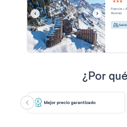
3 étoi
Francia
>
A
Avoriaz
Salid
¿Por qué
Mejor precio garantizado