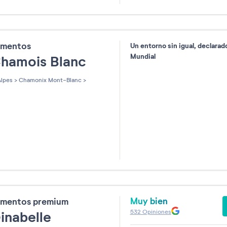
31
amentos
Un entorno sin igual, declarad
Mundial
Chamois Blanc
lpes
>
Chamonix Mont-Blanc
>
Muy bien
amentos premium
532
Opiniones
inabelle