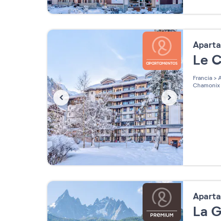
Apart
Le 
Francia
>
A
Chamonix
Apart
La G