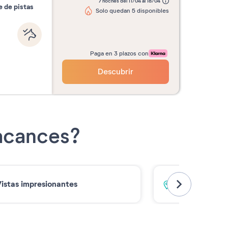
7 noches del 11/04 al 18/04
e de pistas
Solo quedan 5 disponibles
Paga en 3 plazos con
Descubrir
Vacances?
istas impresionantes
En el corazó