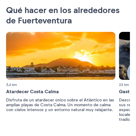
Qué hacer en los alrededores
de Fuerteventura
3,6 km
22 km
Atardecer Costa Calma
Gastro
Disfruta de un atardecer único sobre el Atlántico en las
Descubre
amplias playas de Costa Calma. Un momento de calma
sus rest
con cielos intensos y un entorno natural muy relajante.
especial
locales,
tradicio