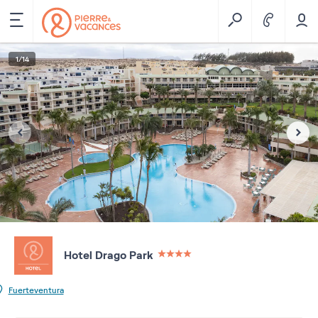
1
/
14
Hotel Drago Park
4 étoiles sur 5
Fuerteventura