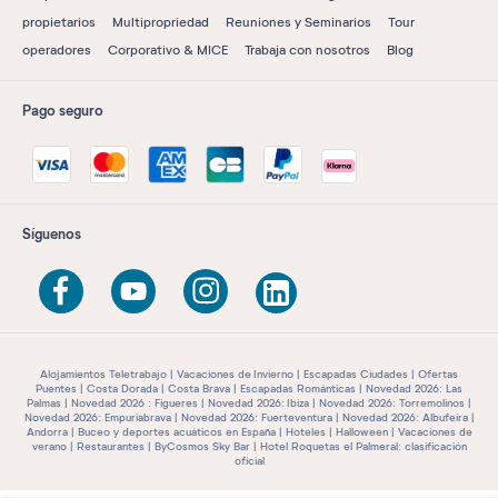
propietarios
Multipropriedad
Reuniones y Seminarios
Tour
operadores
Corporativo & MICE
Trabaja con nosotros
Blog
Pago seguro
Síguenos
Alojamientos Teletrabajo
Vacaciones de Invierno
Escapadas Ciudades
Ofertas
Puentes
Costa Dorada
Costa Brava
Escapadas Románticas
Novedad 2026: Las
Palmas
Novedad 2026 : Figueres
Novedad 2026: Ibiza
Novedad 2026: Torremolinos
Novedad 2026: Empuriabrava
Novedad 2026: Fuerteventura
Novedad 2026: Albufeira
Andorra
Buceo y deportes acuáticos en España
Hoteles
Halloween
Vacaciones de
verano
Restaurantes
ByCosmos Sky Bar
Hotel Roquetas el Palmeral: clasificación
oficial