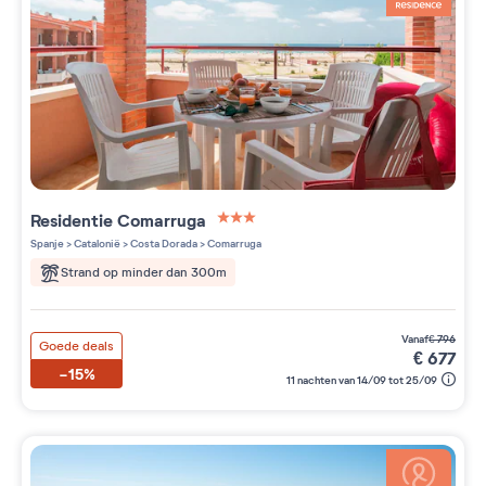
Residentie
Comarruga
3 étoiles sur 5
Spanje
>
Catalonië
>
Costa Dorada
>
Comarruga
Strand op minder dan 300m
vanaf
€
796
Goede deals
€
677
-15%
11 nachten van 14/09 tot 25/09