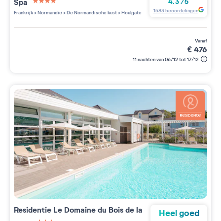
Spa
4.3
/
5
4 étoiles sur 5
1583
beoordelingen
Frankrijk
>
Normandië
>
De Normandische kust
>
Houlgate
vanaf
€
476
11 nachten van 06/12 tot 17/12
Residentie
Le Domaine du Bois de la
Heel goed