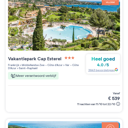
Heel goed
Vakantiepark
Cap Esterel
3 étoiles sur 5
4.0
/
5
Frankrijk
>
Middellandse Zee - Côte d'Azur
>
Var - Côte
D'Azur
>
Saint-Raphaël
3843
beoordelingen
Meer verantwoord verblijf
vanaf
€
539
11 nachten van 11/10 tot 22/10