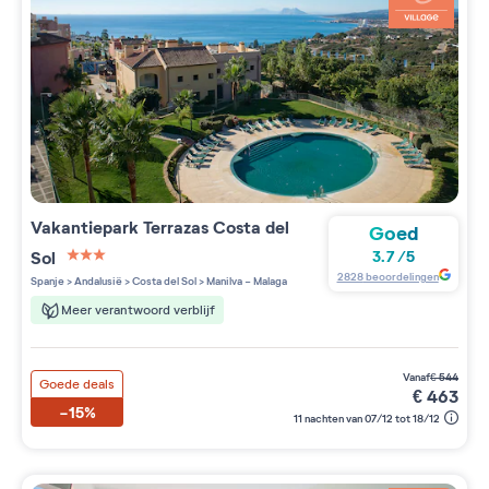
Vakantiepark
Terrazas Costa del
Goed
Sol
3.7
/
5
3 étoiles sur 5
2828
beoordelingen
Spanje
>
Andalusië
>
Costa del Sol
>
Manilva - Malaga
Meer verantwoord verblijf
vanaf
€
544
Goede deals
€
463
-15%
11 nachten van 07/12 tot 18/12