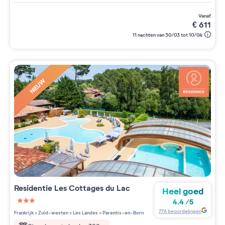
vanaf
€
611
11 nachten van 30/03 tot 10/04
NIEUW
Residentie
Les Cottages du Lac
Heel goed
4.4
/
5
3 étoiles sur 5
776
beoordelingen
Frankrijk
>
Zuid-westen
>
Les Landes
>
Parentis-en-Born