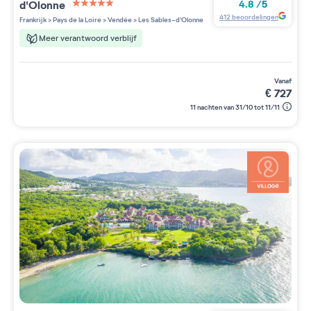
d'Olonne
4.8
/
5
5 étoiles sur 5
412
beoordelingen
Frankrijk
>
Pays de la Loire
>
Vendée
>
Les Sables-d'Olonne
Meer verantwoord verblijf
vanaf
€
727
11 nachten van 31/10 tot 11/11