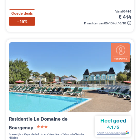
vanaf
€
486
Goede deals
€
414
-15%
11 nachten van 05/10 tot 16/10
Residentie
Le Domaine de
Heel goed
Bourgenay
4.1
/
5
3 étoiles sur 5
1682
beoordelingen
Frankrijk
>
Pays de la Loire
>
Vendée
>
Talmont-Saint-
Hilaire