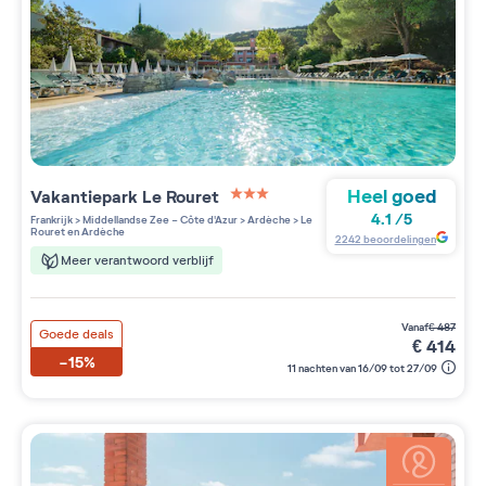
Heel goed
Vakantiepark
Le Rouret
3 étoiles sur 5
4.1
/
5
Frankrijk
>
Middellandse Zee - Côte d'Azur
>
Ardèche
>
Le
Rouret en Ardèche
2242
beoordelingen
Meer verantwoord verblijf
vanaf
€
487
Goede deals
€
414
-15%
11 nachten van 16/09 tot 27/09