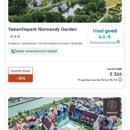
Vakantiepark
Normandy Garden
Heel goed
4.0
/
5
3 étoiles sur 5
3464
beoordelingen
Frankrijk
>
Normandië
>
De Normandische kust
>
Branville
Meer verantwoord verblijf
vanaf
€
383
Goede deals
€
326
-15%
11 nachten van 04/10 tot 15/10