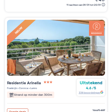
11 nachten van 09/01 tot 20/01
NIEUW
Uitstekend
Residentie
Arinella
3 étoiles sur 5
4.6
/
5
Frankrijk
>
Corsica
>
Lumio
338
beoordelingen
Strand op minder dan 300m
vanaf
€
637
Goede deals