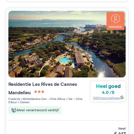
Residentie
Les Rives de Cannes
Heel goed
Mandelieu
4.0
/
5
3 étoiles sur 5
1003
beoordelingen
Frankrijk
>
Middellandse Zee - Côte d'Azur
>
Var - Côte
D'Azur
>
Cannes
Meer verantwoord verblijf
vanaf
€
417