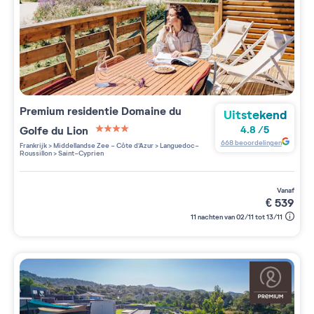
Premium residentie
Domaine du
Uitstekend
Golfe du Lion
4.8
/
5
4 étoiles sur 5
668
beoordelingen
Frankrijk
>
Middellandse Zee - Côte d'Azur
>
Languedoc-
Roussillon
>
Saint-Cyprien
vanaf
€
539
11 nachten van 02/11 tot 13/11