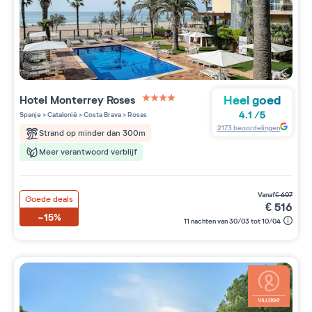
Heel goed
Hotel Monterrey Roses
4 étoiles sur 5
4.1
/
5
Spanje
>
Catalonië
>
Costa Brava
>
Rosas
2173
beoordelingen
Strand op minder dan 300m
Meer verantwoord verblijf
vanaf
€
607
Goede deals
€
516
-15%
11 nachten van 30/03 tot 10/04