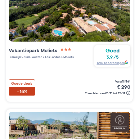
Goed
Vakantiepark
Moliets
3 étoiles sur 5
3.9
/
5
Frankrijk
>
Zuid-westen
>
Les Landes
>
Moliets
1287
beoordelingen
vanaf
€
341
Goede deals
€
290
-15%
11 nachten van 01/11 tot 12/11