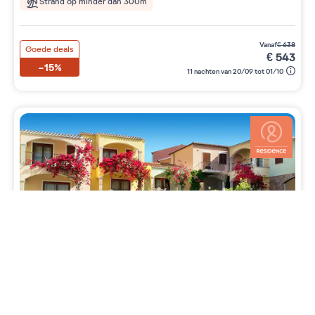
Strand op minder dan 300m
vanaf
€
638
Goede deals
€
543
-15%
11 nachten van 20/09 tot 01/10
Residentie
Badus
3 étoiles sur 5
Italië
>
Sardinië
>
Badesi