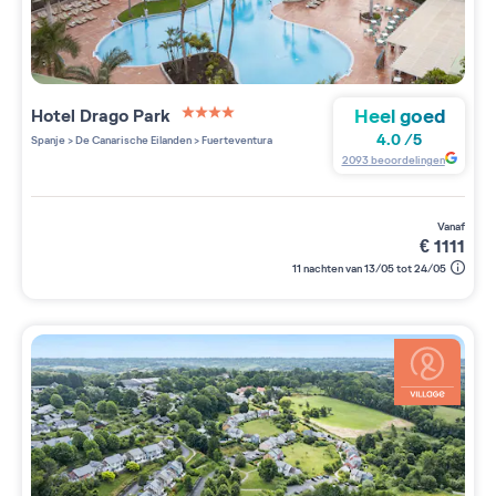
Heel goed
Hotel Drago Park
4 étoiles sur 5
4.0
/
5
Spanje
>
De Canarische Eilanden
>
Fuerteventura
2093
beoordelingen
vanaf
€
1111
11 nachten van 13/05 tot 24/05