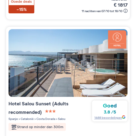
Goede deals
€
1817
-15%
11 nachten van 07/10 tot 18/10
Hotel Salou Sunset (Adults
Goed
recommended)
3.8
/
5
3 étoiles sur 5
1488
beoordelingen
Spanje
>
Catalonië
>
Costa Dorada
>
Salou
Strand op minder dan 300m