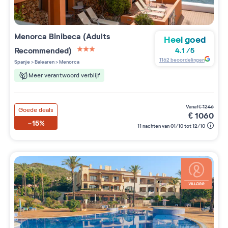
Menorca Binibeca (Adults
Heel goed
Recommended)
4.1
/
5
3 étoiles sur 5
1162
beoordelingen
Spanje
>
Balearen
>
Menorca
Meer verantwoord verblijf
vanaf
€
1246
Goede deals
€
1060
-15%
11 nachten van 01/10 tot 12/10