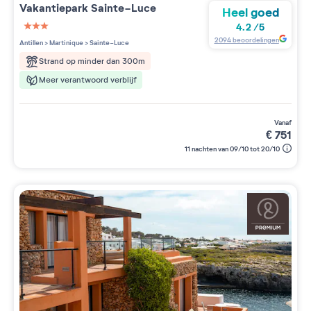
Vakantiepark
Sainte-Luce
Heel goed
4.2
/
5
3 étoiles sur 5
2094
beoordelingen
Antillen
>
Martinique
>
Sainte-Luce
Strand op minder dan 300m
Meer verantwoord verblijf
vanaf
€
751
11 nachten van 09/10 tot 20/10