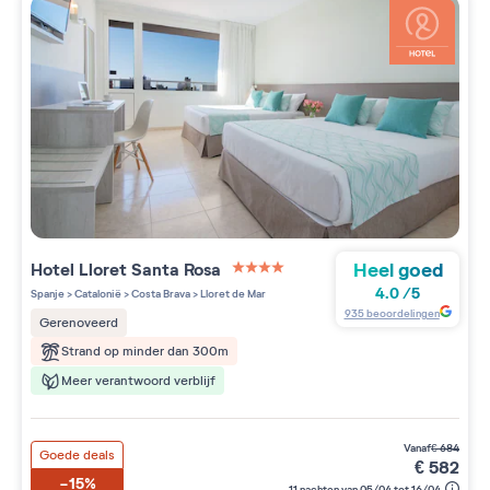
Heel goed
Hotel Lloret Santa Rosa
4 étoiles sur 5
4.0
/
5
Spanje
>
Catalonië
>
Costa Brava
>
Lloret de Mar
935
beoordelingen
Gerenoveerd
Strand op minder dan 300m
Meer verantwoord verblijf
vanaf
€
684
Goede deals
€
582
-15%
11 nachten van 05/04 tot 16/04