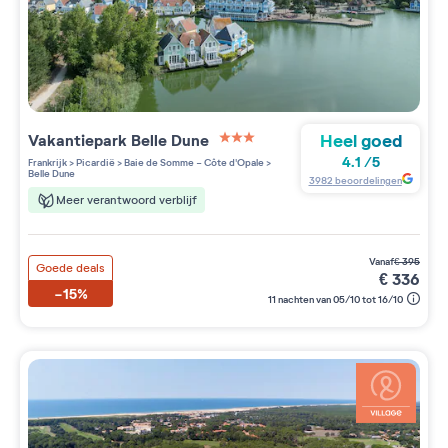
Heel goed
Vakantiepark
Belle Dune
3 étoiles sur 5
4.1
/
5
Frankrijk
>
Picardië
>
Baie de Somme - Côte d'Opale
>
Belle Dune
3982
beoordelingen
Meer verantwoord verblijf
vanaf
€
395
Goede deals
€
336
-15%
11 nachten van 05/10 tot 16/10