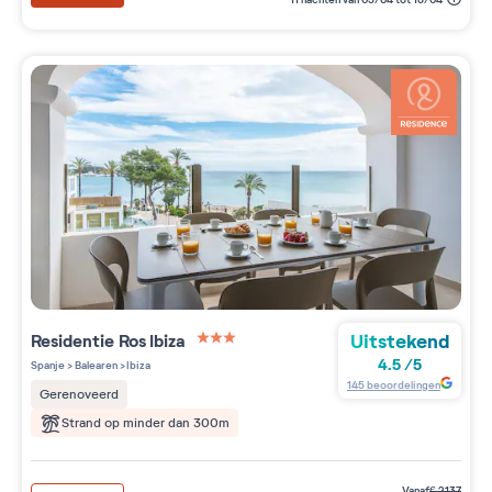
Uitstekend
Residentie
Ros Ibiza
3 étoiles sur 5
4.5
/
5
Spanje
>
Balearen
>
Ibiza
145
beoordelingen
Gerenoveerd
Strand op minder dan 300m
vanaf
€
2137