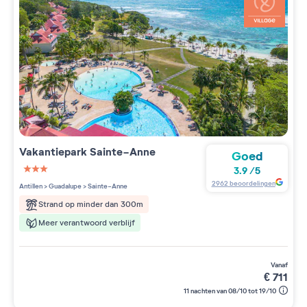
Vakantiepark
Sainte-Anne
Goed
3.9
/
5
3 étoiles sur 5
2962
beoordelingen
Antillen
>
Guadalupe
>
Sainte-Anne
Strand op minder dan 300m
Meer verantwoord verblijf
vanaf
€
711
11 nachten van 08/10 tot 19/10