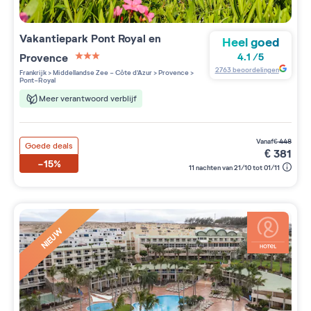
Vakantiepark
Pont Royal en
Heel goed
Provence
4.1
/
5
3 étoiles sur 5
2763
beoordelingen
Frankrijk
>
Middellandse Zee - Côte d'Azur
>
Provence
>
Pont-Royal
Meer verantwoord verblijf
vanaf
€
448
Goede deals
€
381
-15%
11 nachten van 21/10 tot 01/11
NIEUW