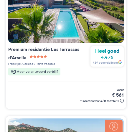
Premium residentie
Les Terrasses
Heel goed
d'Arsella
4.4
/
5
5 étoiles sur 5
439
beoordelingen
Frankrijk
>
Corsica
>
Porto Vecchio
Meer verantwoord verblijf
vanaf
€
561
11 nachten van 14/11 tot 25/11