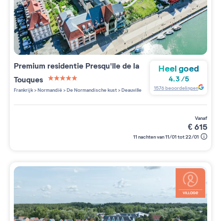
Premium residentie
Presqu'Ile de la
Heel goed
Touques
4.3
/
5
5 étoiles sur 5
1576
beoordelingen
Frankrijk
>
Normandië
>
De Normandische kust
>
Deauville
vanaf
€
615
11 nachten van 11/01 tot 22/01