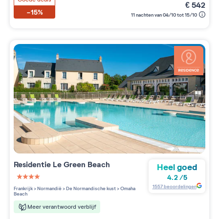
€
542
-15%
11 nachten van 04/10 tot 15/10
Residentie
Le Green Beach
Heel goed
4.2
/
5
4 étoiles sur 5
1557
beoordelingen
Frankrijk
>
Normandië
>
De Normandische kust
>
Omaha
Beach
Meer verantwoord verblijf