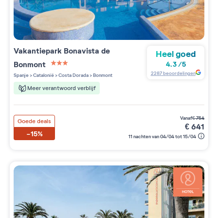
Vakantiepark
Bonavista de
Heel goed
Bonmont
4.3
/
5
3 étoiles sur 5
2287
beoordelingen
Spanje
>
Catalonië
>
Costa Dorada
>
Bonmont
Meer verantwoord verblijf
vanaf
€
754
Goede deals
€
641
-15%
11 nachten van 04/04 tot 15/04