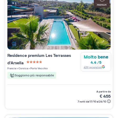
Residence premium
Les Terrasses
Molto bene
d'Arsella
4.4
/
5
5 étoiles sur 5
439
recensioni
Francia
>
Corsica
>
Porto Vecchio
Soggiorno più responsabile
a partire da
€
455
7 notti dal 17/10 al 24/10