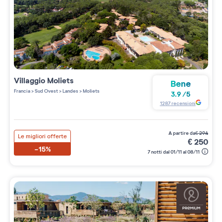
Villaggio
Moliets
Bene
Francia
>
Sud Ovest
>
Landes
>
Moliets
3.9
/
5
1287
recensioni
a partire da
€
294
Le migliori offerte
€
250
-15%
7 notti dal 01/11 al 08/11