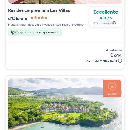
Residence premium
Les Villas
Eccellente
d'Olonne
4.8
/
5
5 étoiles sur 5
412
recensioni
Francia
>
Paesi della Loira
>
Vandea
>
Les Sables-d'Olonne
Soggiorno più responsabile
a partire da
€
614
7 notti dal 31/10 al 07/11