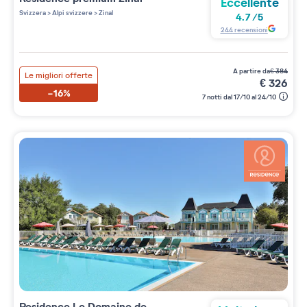
Eccellente
Svizzera
>
Alpi svizzere
>
Zinal
4.7
/
5
244
recensioni
a partire da
€
384
Le migliori offerte
€
326
-16%
7 notti dal 17/10 al 24/10
Residence
Le Domaine de