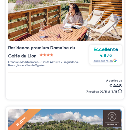
Residence premium
Domaine du
Eccellente
Golfe du Lion
4.8
/
5
4 étoiles sur 5
668
recensioni
Francia
>
Mediterraneo - Costa Azzurra
>
Linguadoca-
Rossiglione
>
Saint-Cyprien
a partire da
€
448
7 notti dal 06/11 al 13/11
NUOVO