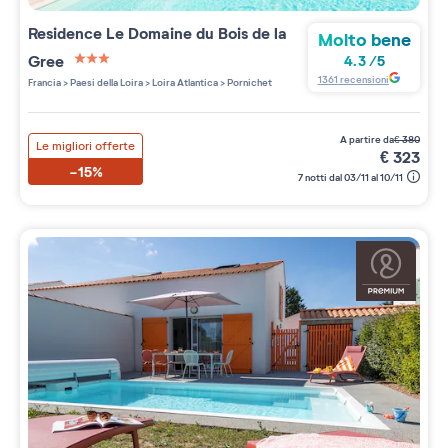
Residence
Le Domaine du Bois de la
Molto bene
Gree
4.3
/
5
3 étoiles sur 5
1361
recensioni
Francia
>
Paesi della Loira
>
Loira Atlantica
>
Pornichet
a partire da
€
380
Le migliori offerte
€
323
-15%
7 notti dal 03/11 al 10/11