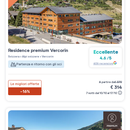
Residence premium
Vercorin
Eccellente
Svizzera
>
Alpi svizzere
>
Vercorin
4.6
/
5
406
recensioni
Partenza e ritorno con gli sci
a partire da
€
370
Le migliori offerte
€
314
-16%
7 notti dal 10/10 al 17/10