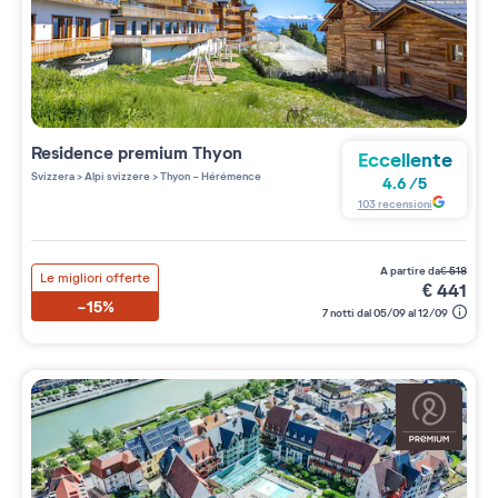
Residence premium
Thyon
Eccellente
Svizzera
>
Alpi svizzere
>
Thyon - Hérémence
4.6
/
5
103
recensioni
a partire da
€
518
Le migliori offerte
€
441
-15%
7 notti dal 05/09 al 12/09