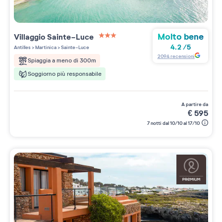
Molto bene
Villaggio
Sainte-Luce
3 étoiles sur 5
4.2
/
5
Antilles
>
Martinica
>
Sainte-Luce
2094
recensioni
Spiaggia a meno di 300m
Soggiorno più responsabile
a partire da
€
595
7 notti dal 10/10 al 17/10