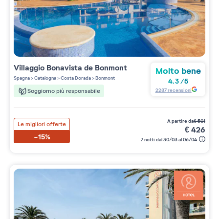
Villaggio
Bonavista de Bonmont
Molto bene
Spagna
>
Catalogna
>
Costa Dorada
>
Bonmont
4.3
/
5
2287
recensioni
Soggiorno più responsabile
a partire da
€
501
Le migliori offerte
€
426
-15%
7 notti dal 30/03 al 06/04