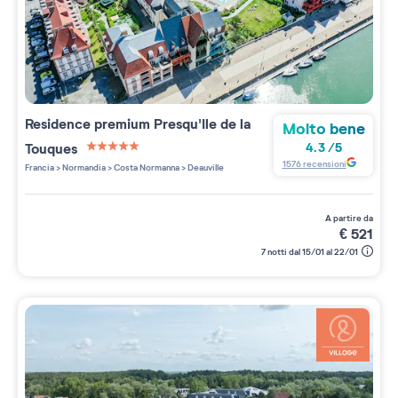
Residence premium
Presqu'Ile de la
Molto bene
Touques
4.3
/
5
5 étoiles sur 5
1576
recensioni
Francia
>
Normandia
>
Costa Normanna
>
Deauville
a partire da
€
521
7 notti dal 15/01 al 22/01