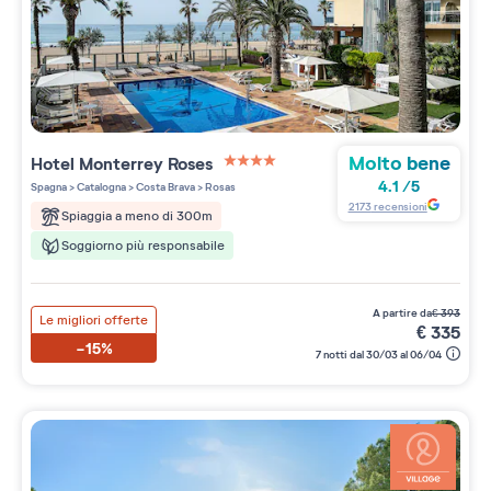
Molto bene
Hotel Monterrey Roses
4 étoiles sur 5
4.1
/
5
Spagna
>
Catalogna
>
Costa Brava
>
Rosas
2173
recensioni
Spiaggia a meno di 300m
Soggiorno più responsabile
a partire da
€
393
Le migliori offerte
€
335
-15%
7 notti dal 30/03 al 06/04