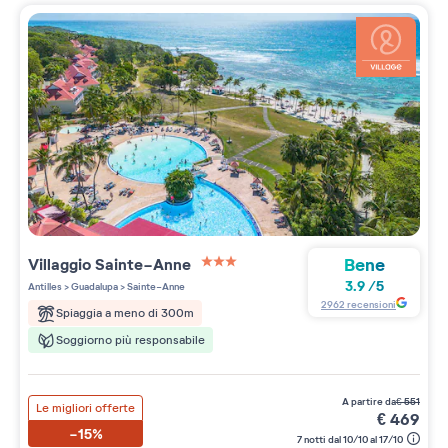
Bene
Villaggio
Sainte-Anne
3 étoiles sur 5
3.9
/
5
Antilles
>
Guadalupa
>
Sainte-Anne
2962
recensioni
Spiaggia a meno di 300m
Soggiorno più responsabile
a partire da
€
551
Le migliori offerte
€
469
-15%
7 notti dal 10/10 al 17/10