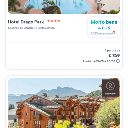
Molto bene
Hotel Drago Park
4 étoiles sur 5
4.0
/
5
Spagna
>
Le Canarie
>
Fuerteventura
2093
recensioni
a partire da
€
749
7 notti dal 13/05 al 20/05