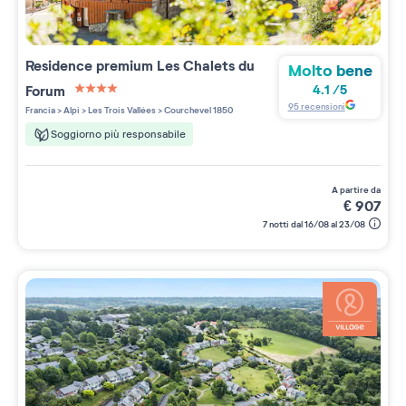
Residence premium
Les Chalets du
Molto bene
Forum
4.1
/
5
4 étoiles sur 5
95
recensioni
Francia
>
Alpi
>
Les Trois Vallées
>
Courchevel 1850
Soggiorno più responsabile
a partire da
€
907
7 notti dal 16/08 al 23/08