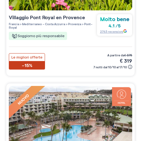
Villaggio
Pont Royal en Provence
Molto bene
Francia
>
Mediterraneo - Costa Azzurra
>
Provenza
>
Pont-
4.1
/
5
Royal
2763
recensioni
Soggiorno più responsabile
a partire da
€
375
Le migliori offerte
€
319
-15%
7 notti dal 10/10 al 17/10
NUOVO