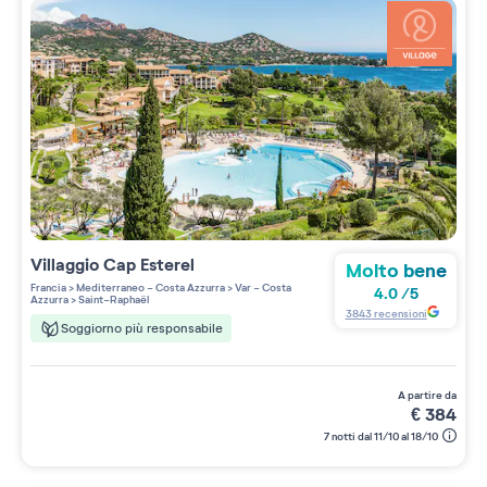
Villaggio
Cap Esterel
Molto bene
Francia
>
Mediterraneo - Costa Azzurra
>
Var - Costa
4.0
/
5
Azzurra
>
Saint-Raphaël
3843
recensioni
Soggiorno più responsabile
a partire da
€
384
7 notti dal 11/10 al 18/10