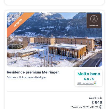
NUOVO
Residence premium
Meiringen
Molto bene
Svizzera
>
Alpi svizzere
>
Meiringen
4.4
/
5
519
recensioni
a partire da
€
848
7 notti dal 09/01 al 16/01