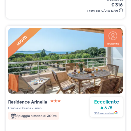
€
316
7 notti dal 10/01 al 17/01
NUOVO
Eccellente
Residence
Arinella
3 étoiles sur 5
4.6
/
5
Francia
>
Corsica
>
Lumio
338
recensioni
Spiaggia a meno di 300m