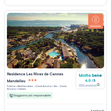
Residence
Les Rives de Cannes
Molto bene
Mandelieu
4.0
/
5
3 étoiles sur 5
1003
recensioni
Francia
>
Mediterraneo - Costa Azzurra
>
Var - Costa
Azzurra
>
Cannes
Soggiorno più responsabile
a partire da