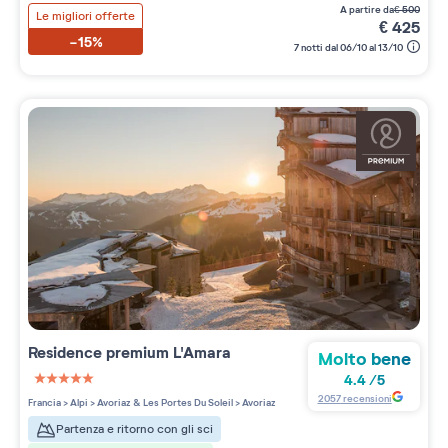
a partire da
€
500
Le migliori offerte
€
425
-15%
7 notti dal 06/10 al 13/10
Residence premium
L'Amara
Molto bene
4.4
/
5
5 étoiles sur 5
2057
recensioni
Francia
>
Alpi
>
Avoriaz & Les Portes Du Soleil
>
Avoriaz
Partenza e ritorno con gli sci