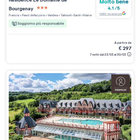
Molto bene
Bourgenay
4.1
/
5
3 étoiles sur 5
1682
recensioni
Francia
>
Paesi della Loira
>
Vandea
>
Talmont-Saint-Hilaire
Soggiorno più responsabile
a partire da
€
297
7 notti dal 23/03 al 30/03