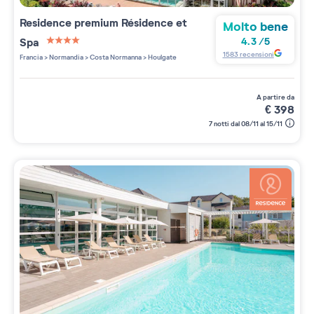
Residence premium
Résidence et
Molto bene
Spa
4.3
/
5
4 étoiles sur 5
1583
recensioni
Francia
>
Normandia
>
Costa Normanna
>
Houlgate
a partire da
€
398
7 notti dal 08/11 al 15/11