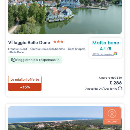
Molto bene
Villaggio
Belle Dune
3 étoiles sur 5
4.1
/
5
Francia
>
Nord-Picardia
>
Baia della Somme - Côte D'Opale
>
Belle Dune
3982
recensioni
Soggiorno più responsabile
a partire da
€
336
Le migliori offerte
€
286
-15%
7 notti dal 09/10 al 16/10