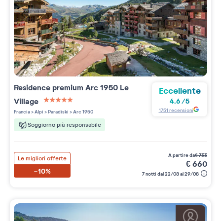
Residence premium
Arc 1950 Le
Eccellente
Village
4.6
/
5
5 étoiles sur 5
1751
recensioni
Francia
>
Alpi
>
Paradiski
>
Arc 1950
Soggiorno più responsabile
a partire da
€
733
Le migliori offerte
€
660
-10%
7 notti dal 22/08 al 29/08