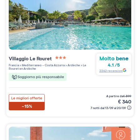
Molto bene
Villaggio
Le Rouret
3 étoiles sur 5
4.1
/
5
Francia
>
Mediterraneo - Costa Azzurra
>
Ardèche
>
Le
Rouret en Ardèche
2242
recensioni
Soggiorno più responsabile
a partire da
€
399
Le migliori offerte
€
340
-15%
7 notti dal 13/09 al 20/09