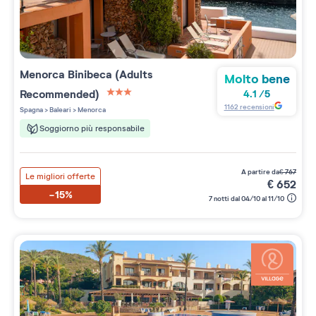
Menorca Binibeca (Adults
Molto bene
Recommended)
4.1
/
5
3 étoiles sur 5
1162
recensioni
Spagna
>
Baleari
>
Menorca
Soggiorno più responsabile
a partire da
€
767
Le migliori offerte
€
652
-15%
7 notti dal 04/10 al 11/10