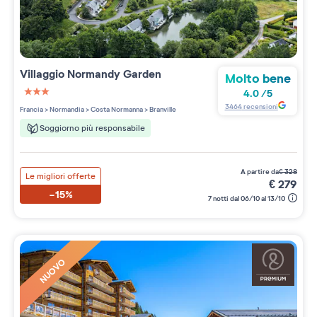
Villaggio
Normandy Garden
Molto bene
4.0
/
5
3 étoiles sur 5
3464
recensioni
Francia
>
Normandia
>
Costa Normanna
>
Branville
Soggiorno più responsabile
a partire da
€
328
Le migliori offerte
€
279
-15%
7 notti dal 06/10 al 13/10
NUOVO