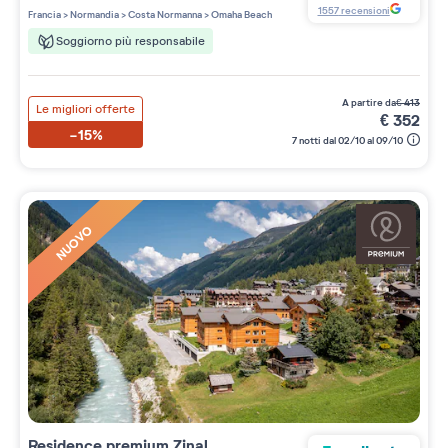
4 étoiles sur 5
1557
recensioni
Francia
>
Normandia
>
Costa Normanna
>
Omaha Beach
Soggiorno più responsabile
a partire da
€
413
Le migliori offerte
€
352
-15%
7 notti dal 02/10 al 09/10
NUOVO
Residence premium
Zinal