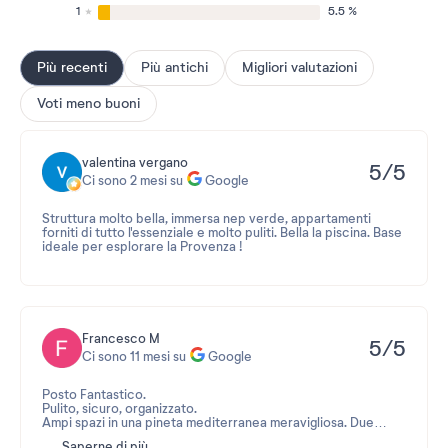
1
5.5 %
Più recenti
Più antichi
Migliori valutazioni
Voti meno buoni
valentina vergano
5/5
Ci sono 2 mesi su
Google
Struttura molto bella, immersa nep verde, appartamenti
forniti di tutto l'essenziale e molto puliti. Bella la piscina. Base
ideale per esplorare la Provenza !
Francesco M
5/5
Ci sono 11 mesi su
Google
Posto Fantastico.
Pulito, sicuro, organizzato.
Ampi spazi in una pineta mediterranea meravigliosa. Due
piscine meravigliose e pulite e con spazi per bambini in
Saperne di più