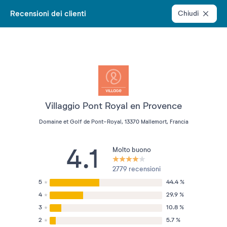
Recensioni dei clienti
Chiudi
Villaggio Pont Royal en Provence
Domaine et Golf de Pont-Royal, 13370 Mallemort, Francia
4.1
Molto buono
2779 recensioni
5
44.4 %
4
29.9 %
3
10.8 %
2
5.7 %