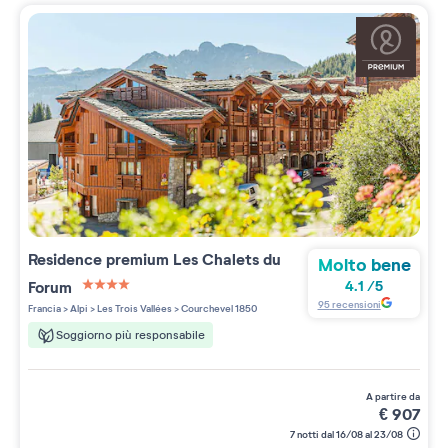
Residence premium
Les Chalets du
Molto bene
Forum
4.1
/
5
4 étoiles sur 5
95
recensioni
Francia
>
Alpi
>
Les Trois Vallées
>
Courchevel 1850
Soggiorno più responsabile
a partire da
€
907
7 notti dal 16/08 al 23/08