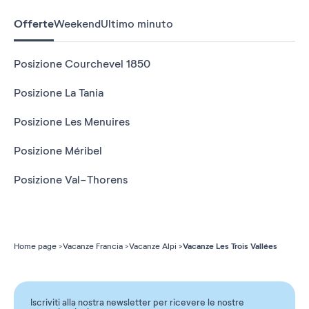
Offerte
Weekend
Ultimo minuto
Posizione Courchevel 1850
Posizione La Tania
Posizione Les Menuires
Posizione Méribel
Posizione Val-Thorens
Vacanze Les Trois Vallées
Home page
Vacanze Francia
Vacanze Alpi
Iscriviti alla nostra newsletter per ricevere le nostre