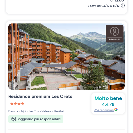
7 notti dal 04/12 al 11/12
Residence premium
Les Crêts
Molto bene
4.4
/
5
4 étoiles sur 5
314
recensioni
Francia
>
Alpi
>
Les Trois Vallées
>
Méribel
Soggiorno più responsabile