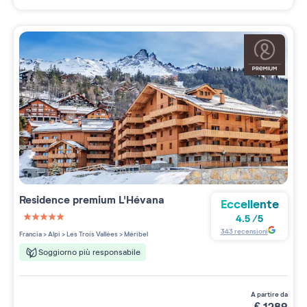
Residence premium
L'Hévana
Eccellente
4.5
/
5
5 étoiles sur 5
343
recensioni
Francia
>
Alpi
>
Les Trois Vallées
>
Méribel
Soggiorno più responsabile
a partire da
€
1289