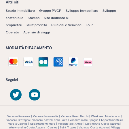
Altri siti
Spazio immobiliare
Gruppo PVCP
Sviluppo immobiliare
Sviluppo
sostenibile
Stampa
Sito dedicato ai
proprietari
Multiprorieta
Riunioni e Seminari
Tour
Operato
Agenzie di viaggi
MODALITÀ DI PAGAMENTO
Seguici
Vacanza Provenza
Vacanze Normandia
Vacanze Paesi Baschi
Week end Montecarlo
Vacanze Bretagna
Vacanze castelli della Loira
Vacanze mare Spagna
Appartamenti sul
mare a Cannes
Appartamenti mare
Vacanze alle Antille
Last minute Costa Azzurra
Week-end in Costa Azzurra
Cannes
Saint Tropez
Vacanze Costa Azzurra
Villaggi