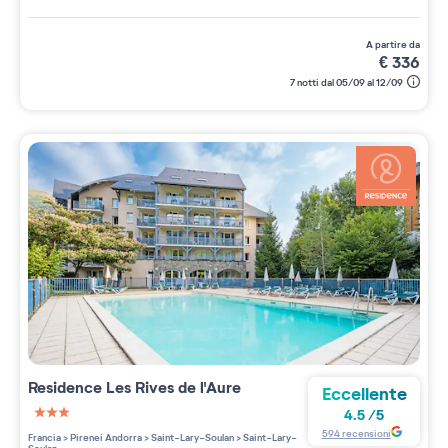
a partire da
€
336
7 notti dal 05/09 al 12/09
Residence
Les Rives de l'Aure
Eccellente
4.5
/
5
3 étoiles sur 5
594
recensioni
Francia
>
Pirenei Andorra
>
Saint-Lary-Soulan
>
Saint-Lary-