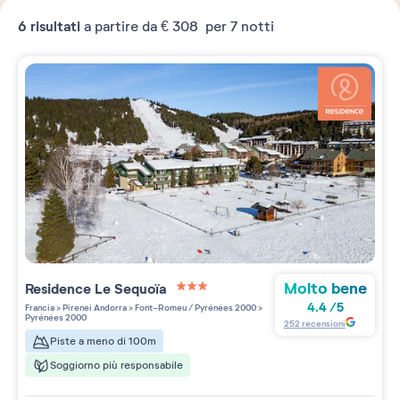
6
risultati
a partire da
€ 308
per 7 notti
Molto bene
Residence
Le Sequoïa
3 étoiles sur 5
4.4
/
5
Francia
>
Pirenei Andorra
>
Font-Romeu / Pyrénées 2000
>
Pyrénées 2000
252
recensioni
Piste a meno di 100m
Soggiorno più responsabile