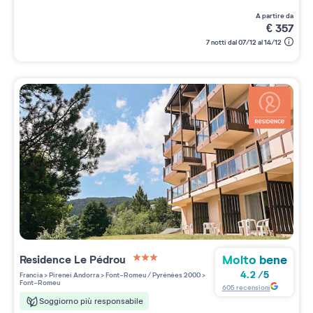
a partire da
€
357
7 notti dal 07/12 al 14/12
Molto bene
Residence
Le Pédrou
3 étoiles sur 5
4.2
/
5
Francia
>
Pirenei Andorra
>
Font-Romeu / Pyrénées 2000
>
Font-Romeu
605
recensioni
Soggiorno più responsabile